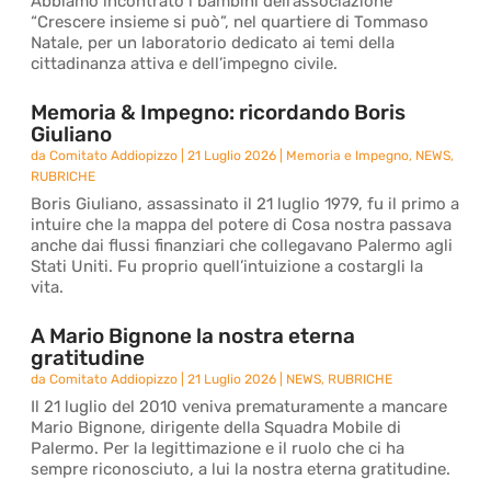
Abbiamo incontrato i bambini dell’associazione
“Crescere insieme si può”, nel quartiere di Tommaso
Natale, per un laboratorio dedicato ai temi della
cittadinanza attiva e dell’impegno civile.
Memoria & Impegno: ricordando Boris
Giuliano
da
Comitato Addiopizzo
|
21 Luglio 2026
|
Memoria e Impegno
,
NEWS
,
RUBRICHE
Boris Giuliano, assassinato il 21 luglio 1979, fu il primo a
intuire che la mappa del potere di Cosa nostra passava
anche dai flussi finanziari che collegavano Palermo agli
Stati Uniti. Fu proprio quell’intuizione a costargli la
vita.
A Mario Bignone la nostra eterna
gratitudine
da
Comitato Addiopizzo
|
21 Luglio 2026
|
NEWS
,
RUBRICHE
Il 21 luglio del 2010 veniva prematuramente a mancare
Mario Bignone, dirigente della Squadra Mobile di
Palermo. Per la legittimazione e il ruolo che ci ha
sempre riconosciuto, a lui la nostra eterna gratitudine.