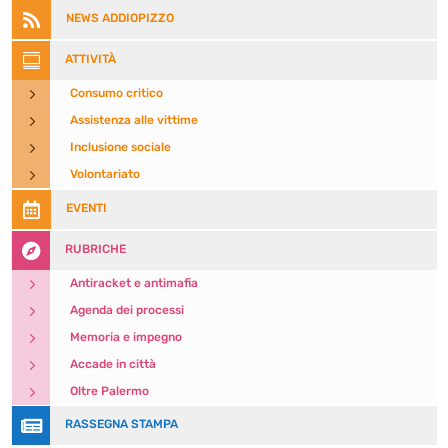

NEWS ADDIOPIZZO

ATTIVITÀ
5
Consumo critico
5
Assistenza alle vittime
5
Inclusione sociale
5
Volontariato

EVENTI

RUBRICHE
5
Antiracket e antimafia
5
Agenda dei processi
5
Memoria e impegno
5
Accade in città
5
Oltre Palermo

RASSEGNA STAMPA