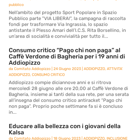
pubblico
Nell’ambito del progetto Sport Popolare in Spazio
Pubblico parte "VIA LIBERA!", la campagna di raccolta
fondi per trasformare Via Ingrassia, lo spazio
antistante il Plesso Amari dell’I.C.S. Rita Borsellino, in
un'area di socialità e convivialità per tutto il...
Consumo critico “Pago chi non paga” al
Caffè Verdone di Bagheria per i 19 anni di
Addiopizzo
da
Comitato Addiopizzo
|
24 Giugno 2023
|
ADDIOPIZZO
,
ATTIVITA'
ADDIOPIZZO
,
CONSUMO CRITICO
Addiopizzo compie diciannove anni e si ritrova
mercoledì 28 giugno alle ore 20,00 al Caffè Verdone di
Bagheria, insieme ai tanti della sua rete, per una serata
all’insegna del consumo critico antiracket “Pago chi
non paga”. Proprio poche settimane fa si è concluso
in...
Educare alla bellezza con i giovani della
Kalsa
da
Comitato Addiopizzo
|
18 Giugno 2023
|
ADDIOPIZZO
,
INCLUSIONE