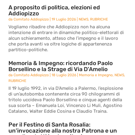
A proposito di politica, elezioni ed
Addiopizzo
da
Comitato Addiopizzo
|
19 Luglio 2026
|
NEWS
,
RUBRICHE
Vogliamo ribadire che Addiopizzo non ha alcuna
intenzione di entrare in dinamiche politico-elettorali di
alcun schieramento, atteso che l’impegno e il lavoro
che porta avanti va oltre logiche di appartenenza
partitico-politiche.
Memoria & Impegno: ricordando Paolo
Borsellino e la Strage di Via D’Amelio
da
Comitato Addiopizzo
|
18 Luglio 2026
|
Memoria e Impegno
,
NEWS
,
RUBRICHE
Il 19 luglio 1992, in via D’Amelio a Palermo, l’esplosione
di un’autobomba contenente circa 90 chilogrammi di
tritolo uccideva Paolo Borsellino e cinque agenti della
sua scorta – Emanuela Loi, Vincenzo Li Muli, Agostino
Catalano, Walter Eddie Cosina e Claudio Traina.
Per il Festino di Santa Rosalia:
un’invocazione alla nostra Patrona e un