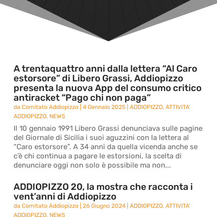
A trentaquattro anni dalla lettera “Al Caro
estorsore” di Libero Grassi, Addiopizzo
presenta la nuova App del consumo critico
antiracket “Pago chi non paga”
da
Comitato Addiopizzo
|
4 Gennaio 2025
|
ADDIOPIZZO
,
ATTIVITA'
ADDIOPIZZO
,
NEWS
Il 10 gennaio 1991 Libero Grassi denunciava sulle pagine
del Giornale di Sicilia i suoi aguzzini con la lettera al
“Caro estorsore”. A 34 anni da quella vicenda anche se
c’è chi continua a pagare le estorsioni, la scelta di
denunciare oggi non solo è possibile ma non...
ADDIOPIZZO 20, la mostra che racconta i
vent’anni di Addiopizzo
da
Comitato Addiopizzo
|
26 Giugno 2024
|
ADDIOPIZZO
,
ATTIVITA'
ADDIOPIZZO
,
NEWS