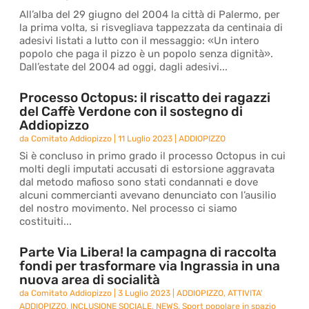
All’alba del 29 giugno del 2004 la città di Palermo, per
la prima volta, si risvegliava tappezzata da centinaia di
adesivi listati a lutto con il messaggio: «Un intero
popolo che paga il pizzo è un popolo senza dignità».
Dall’estate del 2004 ad oggi, dagli adesivi...
Processo Octopus: il riscatto dei ragazzi
del Caffè Verdone con il sostegno di
Addiopizzo
da
Comitato Addiopizzo
|
11 Luglio 2023
|
ADDIOPIZZO
Si è concluso in primo grado il processo Octopus in cui
molti degli imputati accusati di estorsione aggravata
dal metodo mafioso sono stati condannati e dove
alcuni commercianti avevano denunciato con l’ausilio
del nostro movimento. Nel processo ci siamo
costituiti...
Parte Via Libera! la campagna di raccolta
fondi per trasformare via Ingrassia in una
nuova area di socialità
da
Comitato Addiopizzo
|
3 Luglio 2023
|
ADDIOPIZZO
,
ATTIVITA'
ADDIOPIZZO
,
INCLUSIONE SOCIALE
,
NEWS
,
Sport popolare in spazio