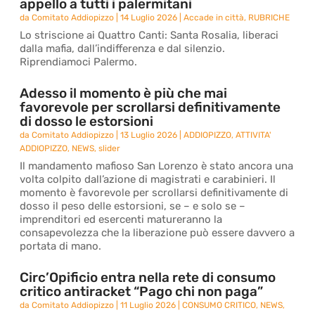
appello a tutti i palermitani
da
Comitato Addiopizzo
|
14 Luglio 2026
|
Accade in città
,
RUBRICHE
Lo striscione ai Quattro Canti: Santa Rosalia, liberaci
dalla mafia, dall’indifferenza e dal silenzio.
Riprendiamoci Palermo.
Adesso il momento è più che mai
favorevole per scrollarsi definitivamente
di dosso le estorsioni
da
Comitato Addiopizzo
|
13 Luglio 2026
|
ADDIOPIZZO
,
ATTIVITA'
ADDIOPIZZO
,
NEWS
,
slider
Il mandamento mafioso San Lorenzo è stato ancora una
volta colpito dall’azione di magistrati e carabinieri. Il
momento è favorevole per scrollarsi definitivamente di
dosso il peso delle estorsioni, se – e solo se –
imprenditori ed esercenti matureranno la
consapevolezza che la liberazione può essere davvero a
portata di mano.
Circ’Opificio entra nella rete di consumo
critico antiracket “Pago chi non paga”
da
Comitato Addiopizzo
|
11 Luglio 2026
|
CONSUMO CRITICO
,
NEWS
,