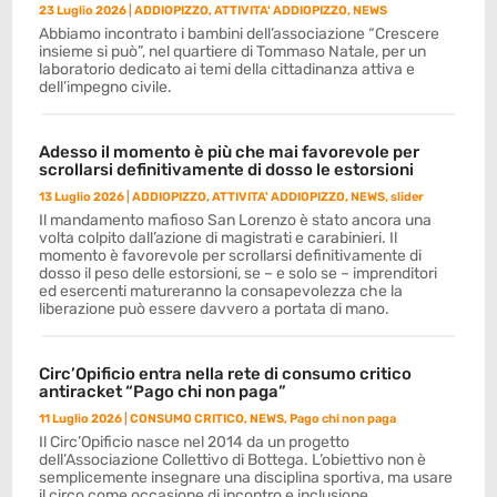
23 Luglio 2026
|
ADDIOPIZZO
,
ATTIVITA' ADDIOPIZZO
,
NEWS
Abbiamo incontrato i bambini dell’associazione “Crescere
insieme si può”, nel quartiere di Tommaso Natale, per un
laboratorio dedicato ai temi della cittadinanza attiva e
dell’impegno civile.
Adesso il momento è più che mai favorevole per
scrollarsi definitivamente di dosso le estorsioni
13 Luglio 2026
|
ADDIOPIZZO
,
ATTIVITA' ADDIOPIZZO
,
NEWS
,
slider
Il mandamento mafioso San Lorenzo è stato ancora una
volta colpito dall’azione di magistrati e carabinieri. Il
momento è favorevole per scrollarsi definitivamente di
dosso il peso delle estorsioni, se – e solo se – imprenditori
ed esercenti matureranno la consapevolezza che la
liberazione può essere davvero a portata di mano.
Circ’Opificio entra nella rete di consumo critico
antiracket “Pago chi non paga”
11 Luglio 2026
|
CONSUMO CRITICO
,
NEWS
,
Pago chi non paga
Il Circ’Opificio nasce nel 2014 da un progetto
dell’Associazione Collettivo di Bottega. L’obiettivo non è
semplicemente insegnare una disciplina sportiva, ma usare
il circo come occasione di incontro e inclusione.