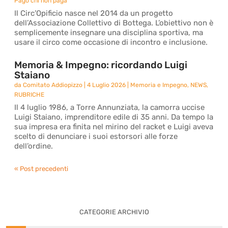
Pago chi non paga
Il Circ’Opificio nasce nel 2014 da un progetto
dell’Associazione Collettivo di Bottega. L’obiettivo non è
semplicemente insegnare una disciplina sportiva, ma
usare il circo come occasione di incontro e inclusione.
Memoria & Impegno: ricordando Luigi
Staiano
da
Comitato Addiopizzo
|
4 Luglio 2026
|
Memoria e Impegno
,
NEWS
,
RUBRICHE
Il 4 luglio 1986, a Torre Annunziata, la camorra uccise
Luigi Staiano, imprenditore edile di 35 anni. Da tempo la
sua impresa era finita nel mirino del racket e Luigi aveva
scelto di denunciare i suoi estorsori alle forze
dell’ordine.
« Post precedenti
CATEGORIE ARCHIVIO