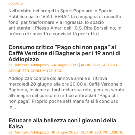
pubblico
Nell’ambito del progetto Sport Popolare in Spazio
Pubblico parte "VIA LIBERA!", la campagna di raccolta
fondi per trasformare Via Ingrassia, lo spazio
antistante il Plesso Amari dell’I.C.S. Rita Borsellino, in
un'area di socialità e convivialità per tutto il...
Consumo critico “Pago chi non paga” al
Caffè Verdone di Bagheria per i 19 anni di
Addiopizzo
da
Comitato Addiopizzo
|
24 Giugno 2023
|
ADDIOPIZZO
,
ATTIVITA'
ADDIOPIZZO
,
CONSUMO CRITICO
Addiopizzo compie diciannove anni e si ritrova
mercoledì 28 giugno alle ore 20,00 al Caffè Verdone di
Bagheria, insieme ai tanti della sua rete, per una serata
all’insegna del consumo critico antiracket “Pago chi
non paga”. Proprio poche settimane fa si è concluso
in...
Educare alla bellezza con i giovani della
Kalsa
da
Comitato Addiopizzo
|
18 Giugno 2023
|
ADDIOPIZZO
,
INCLUSIONE