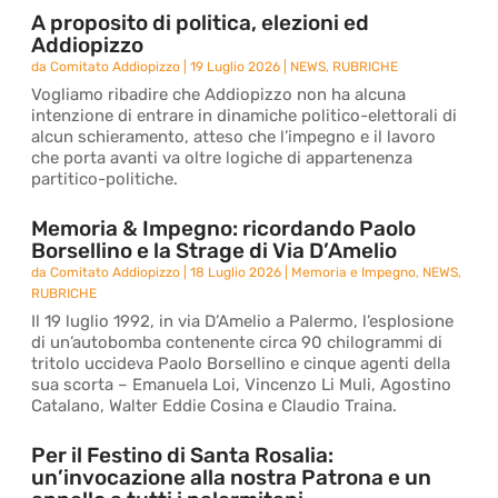
A proposito di politica, elezioni ed
Addiopizzo
da
Comitato Addiopizzo
|
19 Luglio 2026
|
NEWS
,
RUBRICHE
Vogliamo ribadire che Addiopizzo non ha alcuna
intenzione di entrare in dinamiche politico-elettorali di
alcun schieramento, atteso che l’impegno e il lavoro
che porta avanti va oltre logiche di appartenenza
partitico-politiche.
Memoria & Impegno: ricordando Paolo
Borsellino e la Strage di Via D’Amelio
da
Comitato Addiopizzo
|
18 Luglio 2026
|
Memoria e Impegno
,
NEWS
,
RUBRICHE
Il 19 luglio 1992, in via D’Amelio a Palermo, l’esplosione
di un’autobomba contenente circa 90 chilogrammi di
tritolo uccideva Paolo Borsellino e cinque agenti della
sua scorta – Emanuela Loi, Vincenzo Li Muli, Agostino
Catalano, Walter Eddie Cosina e Claudio Traina.
Per il Festino di Santa Rosalia:
un’invocazione alla nostra Patrona e un