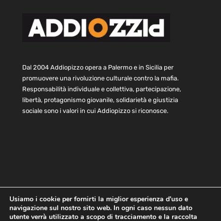
Dal 2004 Addiopizzo opera a Palermo e in Sicilia per
promuovere una rivoluzione culturale contro la mafia.
Responsabilità individuale e collettiva, partecipazione,
libertà, protagonismo giovanile, solidarietà e giustizia
sociale sono i valori in cui Addiopizzo si riconosce.
Usiamo i cookie per fornirti la miglior esperienza d'uso e
navigazione sul nostro sito web. In ogni caso nessun dato
Home
Statuto e bilancio
Contatti
utente verrà utilizzato a scopo di tracciamento e la raccolta
Privacy
Cookie
Child Protection Policy