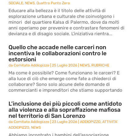
SOCIALE
,
NEWS
,
Quattro Punto Zero
Educare alla bellezza è il titolo delle attività di
esplorazione urbana e culturale che coinvolgono i
minori del quartiere Kalsa di Palermo, dove da molti
anni operiamo per prevenire e contrastare fenomeni di
devianza e di disagio sociale. L’iniziativa rientra...
Quello che accade nelle carceri non
incentiva le collaborazioni contro le
estorsioni
da
Comitato Addiopizzo
|
25 Luglio 2026
|
NEWS
,
RUBRICHE
Ma come è possibile? Come funzionano le carceri? E
alla luce di ciò che emerge come fate a chiederci di
collaborare? Sono solo alcune delle domande di
commercianti e imprenditori che stiamo supportando
L’inclusione dei più piccoli come antidoto
alla violenza e alla sopraffazione mafiosa
nel territorio di San Lorenzo
da
Comitato Addiopizzo
|
23 Luglio 2026
|
ADDIOPIZZO
,
ATTIVITA'
ADDIOPIZZO
,
NEWS
Abbiamo incontrato i bambini dell’associazione