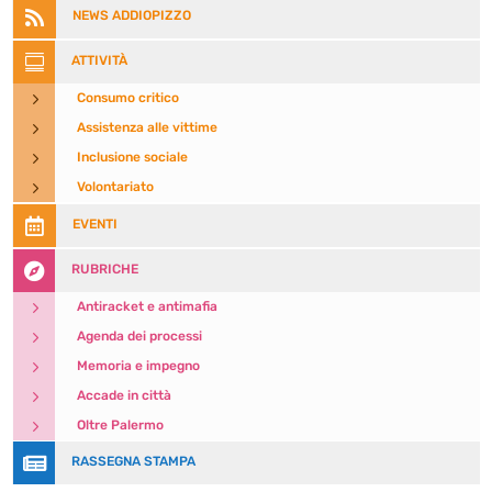

NEWS ADDIOPIZZO

ATTIVITÀ
5
Consumo critico
5
Assistenza alle vittime
5
Inclusione sociale
5
Volontariato

EVENTI

RUBRICHE
5
Antiracket e antimafia
5
Agenda dei processi
5
Memoria e impegno
5
Accade in città
5
Oltre Palermo

RASSEGNA STAMPA