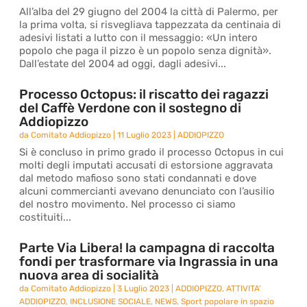
All’alba del 29 giugno del 2004 la città di Palermo, per
la prima volta, si risvegliava tappezzata da centinaia di
adesivi listati a lutto con il messaggio: «Un intero
popolo che paga il pizzo è un popolo senza dignità».
Dall’estate del 2004 ad oggi, dagli adesivi...
Processo Octopus: il riscatto dei ragazzi
del Caffè Verdone con il sostegno di
Addiopizzo
da
Comitato Addiopizzo
|
11 Luglio 2023
|
ADDIOPIZZO
Si è concluso in primo grado il processo Octopus in cui
molti degli imputati accusati di estorsione aggravata
dal metodo mafioso sono stati condannati e dove
alcuni commercianti avevano denunciato con l’ausilio
del nostro movimento. Nel processo ci siamo
costituiti...
Parte Via Libera! la campagna di raccolta
fondi per trasformare via Ingrassia in una
nuova area di socialità
da
Comitato Addiopizzo
|
3 Luglio 2023
|
ADDIOPIZZO
,
ATTIVITA'
ADDIOPIZZO
,
INCLUSIONE SOCIALE
,
NEWS
,
Sport popolare in spazio