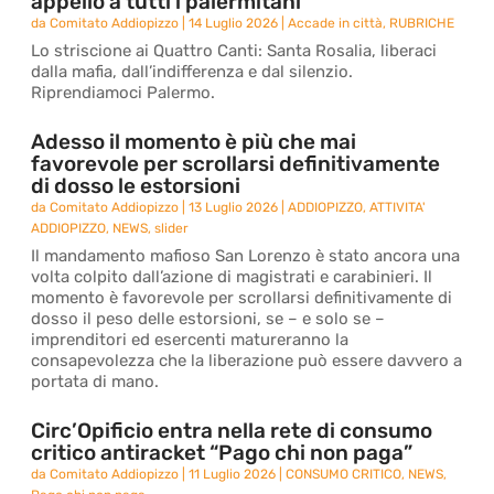
appello a tutti i palermitani
da
Comitato Addiopizzo
|
14 Luglio 2026
|
Accade in città
,
RUBRICHE
Lo striscione ai Quattro Canti: Santa Rosalia, liberaci
dalla mafia, dall’indifferenza e dal silenzio.
Riprendiamoci Palermo.
Adesso il momento è più che mai
favorevole per scrollarsi definitivamente
di dosso le estorsioni
da
Comitato Addiopizzo
|
13 Luglio 2026
|
ADDIOPIZZO
,
ATTIVITA'
ADDIOPIZZO
,
NEWS
,
slider
Il mandamento mafioso San Lorenzo è stato ancora una
volta colpito dall’azione di magistrati e carabinieri. Il
momento è favorevole per scrollarsi definitivamente di
dosso il peso delle estorsioni, se – e solo se –
imprenditori ed esercenti matureranno la
consapevolezza che la liberazione può essere davvero a
portata di mano.
Circ’Opificio entra nella rete di consumo
critico antiracket “Pago chi non paga”
da
Comitato Addiopizzo
|
11 Luglio 2026
|
CONSUMO CRITICO
,
NEWS
,