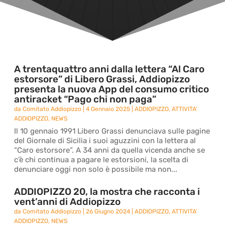
A trentaquattro anni dalla lettera “Al Caro
estorsore” di Libero Grassi, Addiopizzo
presenta la nuova App del consumo critico
antiracket “Pago chi non paga”
da
Comitato Addiopizzo
|
4 Gennaio 2025
|
ADDIOPIZZO
,
ATTIVITA'
ADDIOPIZZO
,
NEWS
Il 10 gennaio 1991 Libero Grassi denunciava sulle pagine
del Giornale di Sicilia i suoi aguzzini con la lettera al
“Caro estorsore”. A 34 anni da quella vicenda anche se
c’è chi continua a pagare le estorsioni, la scelta di
denunciare oggi non solo è possibile ma non...
ADDIOPIZZO 20, la mostra che racconta i
vent’anni di Addiopizzo
da
Comitato Addiopizzo
|
26 Giugno 2024
|
ADDIOPIZZO
,
ATTIVITA'
ADDIOPIZZO
,
NEWS