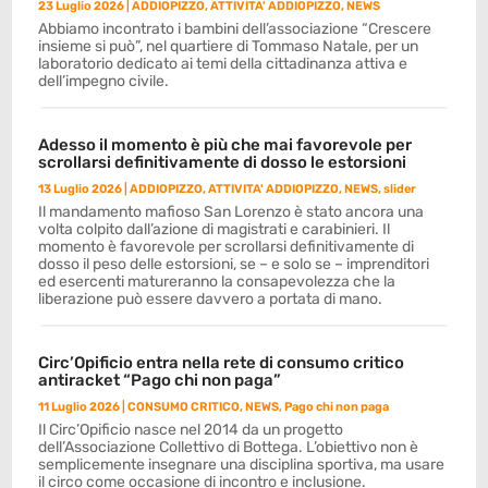
23 Luglio 2026
|
ADDIOPIZZO
,
ATTIVITA' ADDIOPIZZO
,
NEWS
Abbiamo incontrato i bambini dell’associazione “Crescere
insieme si può”, nel quartiere di Tommaso Natale, per un
laboratorio dedicato ai temi della cittadinanza attiva e
dell’impegno civile.
Adesso il momento è più che mai favorevole per
scrollarsi definitivamente di dosso le estorsioni
13 Luglio 2026
|
ADDIOPIZZO
,
ATTIVITA' ADDIOPIZZO
,
NEWS
,
slider
Il mandamento mafioso San Lorenzo è stato ancora una
volta colpito dall’azione di magistrati e carabinieri. Il
momento è favorevole per scrollarsi definitivamente di
dosso il peso delle estorsioni, se – e solo se – imprenditori
ed esercenti matureranno la consapevolezza che la
liberazione può essere davvero a portata di mano.
Circ’Opificio entra nella rete di consumo critico
antiracket “Pago chi non paga”
11 Luglio 2026
|
CONSUMO CRITICO
,
NEWS
,
Pago chi non paga
Il Circ’Opificio nasce nel 2014 da un progetto
dell’Associazione Collettivo di Bottega. L’obiettivo non è
semplicemente insegnare una disciplina sportiva, ma usare
il circo come occasione di incontro e inclusione.