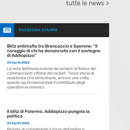
tutte le news >

RASSEGNA STAMPA
Blitz antimafia tra Brancaccio e Sperone: “Il
coraggio di chi ha denunciato con il sostegno
di Addiopizzo”
20 Aprile 2026
La nota dell’associazione da sempre al fianco dei
commercianti vittime del racket: “Sono storie di
resistenza che dimostrano, ancora una volta,
quanto sia fondamentale il contributo degli
operatori economici.
Il blitz di Palermo, Addiopizzo pungola la
politica
20 Aprile 2026
Pioggia di complimenti a forze dell’ordine e