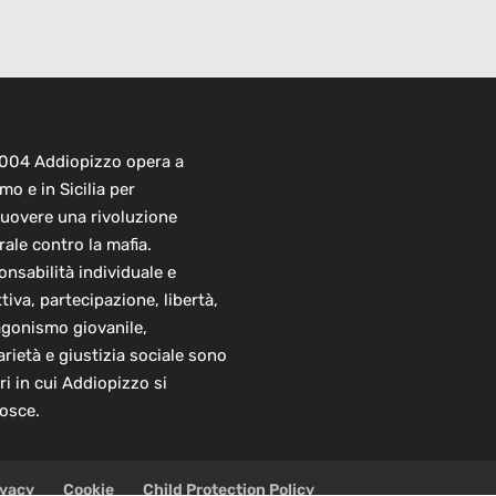
2004 Addiopizzo opera a
mo e in Sicilia per
uovere una rivoluzione
rale contro la mafia.
nsabilità individuale e
ttiva, partecipazione, libertà,
agonismo giovanile,
arietà e giustizia sociale sono
ori in cui Addiopizzo si
osce.
ivacy
Cookie
Child Protection Policy