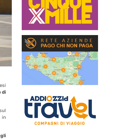
esi
 di
sul
 in
gli