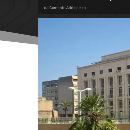
da
Comitato Addiopizzo