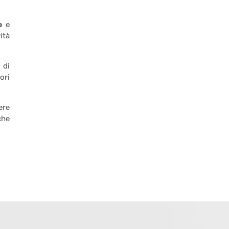
o
e
ità
 di
ori
ere
che