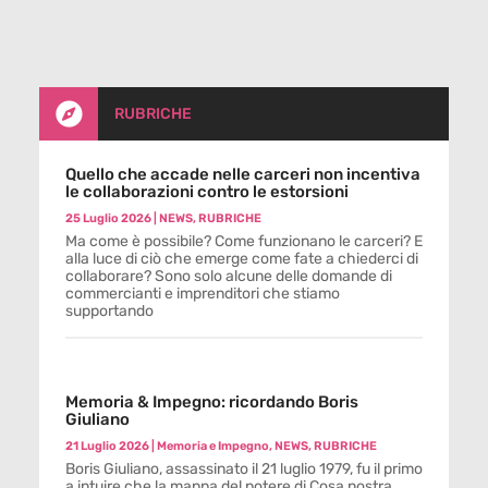

RUBRICHE
Quello che accade nelle carceri non incentiva
le collaborazioni contro le estorsioni
25 Luglio 2026
|
NEWS
,
RUBRICHE
Ma come è possibile? Come funzionano le carceri? E
alla luce di ciò che emerge come fate a chiederci di
collaborare? Sono solo alcune delle domande di
commercianti e imprenditori che stiamo
supportando
Memoria & Impegno: ricordando Boris
Giuliano
21 Luglio 2026
|
Memoria e Impegno
,
NEWS
,
RUBRICHE
Boris Giuliano, assassinato il 21 luglio 1979, fu il primo
a intuire che la mappa del potere di Cosa nostra