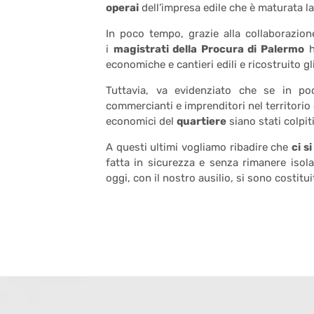
operai
dell’impresa edile che è maturata la 
In poco tempo, grazie alla collaborazione 
i
magistrati della Procura di Palermo
h
economiche e cantieri edili e ricostruito gl
Tuttavia, va evidenziato che se in 
commercianti e imprenditori nel territorio 
economici del
quartiere
siano stati colpit
A questi ultimi vogliamo ribadire che
ci s
fatta in sicurezza e senza rimanere isol
oggi, con il nostro ausilio, si sono costituit