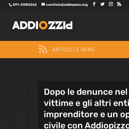
091-5084262
comitato@addiopizzo.org

ARTICOLI E NEWS
Dopo le denunce nel 
vittime e gli altri en
imprenditore e un op
civile con Addiopizz