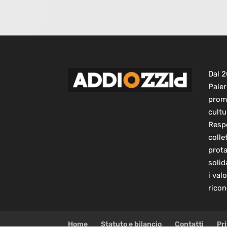
Dal 
Paler
prom
cultu
Respo
colle
prot
solid
i val
ricon
Home
Statuto e bilancio
Contatti
Pr