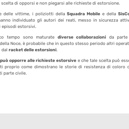
scelta di opporsi e non piegarsi alle richieste di estorsione.
delle vittime, i poliziotti della
Squadra Mobile
e della
SisC
anno individuato gli autori dei reati, messo in sicurezza attiv
i episodi estorsivi.
poco tempo sono maturate
diverse collaborazioni
da parte
della Noce, è probabile che in questo stesso periodo altri operat
i dal
racket delle estorsioni
.
i può opporre alle richieste estorsive
e che tale scelta può ess
ati proprio come dimostrano le storie di resistenza di coloro 
i parte civile.