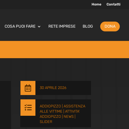
Home
Contatti
COSA PUOI FARE
RETE IMPRESE
BLOG
DONA

30 APRILE 2026

ADDIOPIZZO
|
ASSISTENZA
ALLE VITTIME
|
ATTIVITA'
ADDIOPIZZO
|
NEWS
|
SLIDER