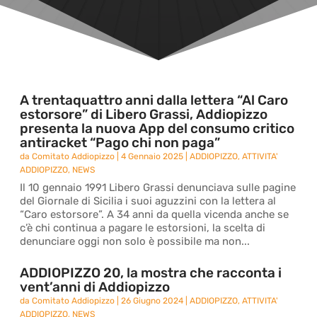
A trentaquattro anni dalla lettera “Al Caro
estorsore” di Libero Grassi, Addiopizzo
presenta la nuova App del consumo critico
antiracket “Pago chi non paga”
da
Comitato Addiopizzo
|
4 Gennaio 2025
|
ADDIOPIZZO
,
ATTIVITA'
ADDIOPIZZO
,
NEWS
Il 10 gennaio 1991 Libero Grassi denunciava sulle pagine
del Giornale di Sicilia i suoi aguzzini con la lettera al
“Caro estorsore”. A 34 anni da quella vicenda anche se
c’è chi continua a pagare le estorsioni, la scelta di
denunciare oggi non solo è possibile ma non...
ADDIOPIZZO 20, la mostra che racconta i
vent’anni di Addiopizzo
da
Comitato Addiopizzo
|
26 Giugno 2024
|
ADDIOPIZZO
,
ATTIVITA'
ADDIOPIZZO
,
NEWS