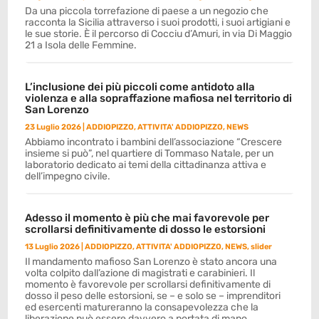
Da una piccola torrefazione di paese a un negozio che
racconta la Sicilia attraverso i suoi prodotti, i suoi artigiani e
le sue storie. È il percorso di Cocciu d’Amuri, in via Di Maggio
21 a Isola delle Femmine.
L’inclusione dei più piccoli come antidoto alla
violenza e alla sopraffazione mafiosa nel territorio di
San Lorenzo
23 Luglio 2026
|
ADDIOPIZZO
,
ATTIVITA' ADDIOPIZZO
,
NEWS
Abbiamo incontrato i bambini dell’associazione “Crescere
insieme si può”, nel quartiere di Tommaso Natale, per un
laboratorio dedicato ai temi della cittadinanza attiva e
dell’impegno civile.
Adesso il momento è più che mai favorevole per
scrollarsi definitivamente di dosso le estorsioni
13 Luglio 2026
|
ADDIOPIZZO
,
ATTIVITA' ADDIOPIZZO
,
NEWS
,
slider
Il mandamento mafioso San Lorenzo è stato ancora una
volta colpito dall’azione di magistrati e carabinieri. Il
momento è favorevole per scrollarsi definitivamente di
dosso il peso delle estorsioni, se – e solo se – imprenditori
ed esercenti matureranno la consapevolezza che la
liberazione può essere davvero a portata di mano.