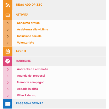

NEWS ADDIOPIZZO

ATTIVITÀ
5
Consumo critico
5
Assistenza alle vittime
5
Inclusione sociale
5
Volontariato

EVENTI

RUBRICHE
5
Antiracket e antimafia
5
Agenda dei processi
5
Memoria e impegno
5
Accade in città
5
Oltre Palermo

RASSEGNA STAMPA