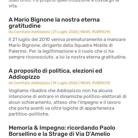
Stati Uniti. Fu proprio quell’intuizione a costargli la
vita.
A Mario Bignone la nostra eterna
gratitudine
da
Comitato Addiopizzo
|
21 Luglio 2026
|
NEWS
,
RUBRICHE
Il 21 luglio del 2010 veniva prematuramente a mancare
Mario Bignone, dirigente della Squadra Mobile di
Palermo. Per la legittimazione e il ruolo che ci ha
sempre riconosciuto, a lui la nostra eterna gratitudine.
A proposito di politica, elezioni ed
Addiopizzo
da
Comitato Addiopizzo
|
19 Luglio 2026
|
NEWS
,
RUBRICHE
Vogliamo ribadire che Addiopizzo non ha alcuna
intenzione di entrare in dinamiche politico-elettorali di
alcun schieramento, atteso che l’impegno e il lavoro
che porta avanti va oltre logiche di appartenenza
partitico-politiche.
Memoria & Impegno: ricordando Paolo
Borsellino e la Strage di Via D’Amelio