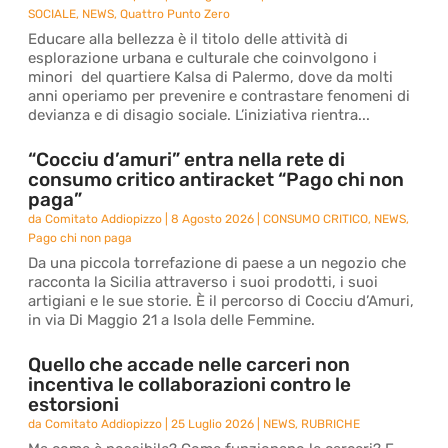
SOCIALE
,
NEWS
,
Quattro Punto Zero
Educare alla bellezza è il titolo delle attività di
esplorazione urbana e culturale che coinvolgono i
minori del quartiere Kalsa di Palermo, dove da molti
anni operiamo per prevenire e contrastare fenomeni di
devianza e di disagio sociale. L’iniziativa rientra...
“Cocciu d’amuri” entra nella rete di
consumo critico antiracket “Pago chi non
paga”
da
Comitato Addiopizzo
|
8 Agosto 2026
|
CONSUMO CRITICO
,
NEWS
,
Pago chi non paga
Da una piccola torrefazione di paese a un negozio che
racconta la Sicilia attraverso i suoi prodotti, i suoi
artigiani e le sue storie. È il percorso di Cocciu d’Amuri,
in via Di Maggio 21 a Isola delle Femmine.
Quello che accade nelle carceri non
incentiva le collaborazioni contro le
estorsioni
da
Comitato Addiopizzo
|
25 Luglio 2026
|
NEWS
,
RUBRICHE