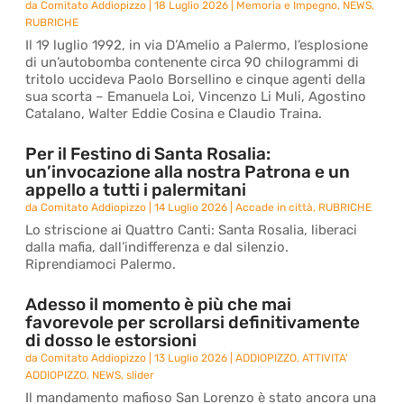
da
Comitato Addiopizzo
|
18 Luglio 2026
|
Memoria e Impegno
,
NEWS
,
RUBRICHE
Il 19 luglio 1992, in via D’Amelio a Palermo, l’esplosione
di un’autobomba contenente circa 90 chilogrammi di
tritolo uccideva Paolo Borsellino e cinque agenti della
sua scorta – Emanuela Loi, Vincenzo Li Muli, Agostino
Catalano, Walter Eddie Cosina e Claudio Traina.
Per il Festino di Santa Rosalia:
un’invocazione alla nostra Patrona e un
appello a tutti i palermitani
da
Comitato Addiopizzo
|
14 Luglio 2026
|
Accade in città
,
RUBRICHE
Lo striscione ai Quattro Canti: Santa Rosalia, liberaci
dalla mafia, dall’indifferenza e dal silenzio.
Riprendiamoci Palermo.
Adesso il momento è più che mai
favorevole per scrollarsi definitivamente
di dosso le estorsioni
da
Comitato Addiopizzo
|
13 Luglio 2026
|
ADDIOPIZZO
,
ATTIVITA'
ADDIOPIZZO
,
NEWS
,
slider
Il mandamento mafioso San Lorenzo è stato ancora una