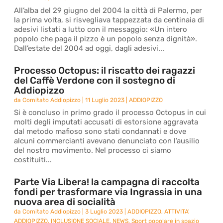
All’alba del 29 giugno del 2004 la città di Palermo, per
la prima volta, si risvegliava tappezzata da centinaia di
adesivi listati a lutto con il messaggio: «Un intero
popolo che paga il pizzo è un popolo senza dignità».
Dall’estate del 2004 ad oggi, dagli adesivi...
Processo Octopus: il riscatto dei ragazzi
del Caffè Verdone con il sostegno di
Addiopizzo
da
Comitato Addiopizzo
|
11 Luglio 2023
|
ADDIOPIZZO
Si è concluso in primo grado il processo Octopus in cui
molti degli imputati accusati di estorsione aggravata
dal metodo mafioso sono stati condannati e dove
alcuni commercianti avevano denunciato con l’ausilio
del nostro movimento. Nel processo ci siamo
costituiti...
Parte Via Libera! la campagna di raccolta
fondi per trasformare via Ingrassia in una
nuova area di socialità
da
Comitato Addiopizzo
|
3 Luglio 2023
|
ADDIOPIZZO
,
ATTIVITA'
ADDIOPIZZO
,
INCLUSIONE SOCIALE
,
NEWS
,
Sport popolare in spazio