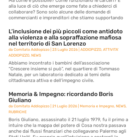
Ma come è possibile? Come funzionano le carceri? E
alla luce di ciò che emerge come fate a chiederci di
collaborare? Sono solo alcune delle domande di
commercianti e imprenditori che stiamo supportando
L’inclusione dei più piccoli come antidoto
alla violenza e alla sopraffazione mafiosa
nel territorio di San Lorenzo
da
Comitato Addiopizzo
|
23 Luglio 2026
|
ADDIOPIZZO
,
ATTIVITA'
ADDIOPIZZO
,
NEWS
Abbiamo incontrato i bambini dell’associazione
“Crescere insieme si può”, nel quartiere di Tommaso
Natale, per un laboratorio dedicato ai temi della
cittadinanza attiva e dell’impegno civile.
Memoria & Impegno: ricordando Boris
Giuliano
da
Comitato Addiopizzo
|
21 Luglio 2026
|
Memoria e Impegno
,
NEWS
,
RUBRICHE
Boris Giuliano, assassinato il 21 luglio 1979, fu il primo a
intuire che la mappa del potere di Cosa nostra passava
anche dai flussi finanziari che collegavano Palermo agli