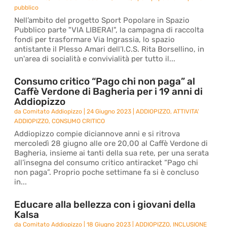
pubblico
Nell’ambito del progetto Sport Popolare in Spazio
Pubblico parte "VIA LIBERA!", la campagna di raccolta
fondi per trasformare Via Ingrassia, lo spazio
antistante il Plesso Amari dell’I.C.S. Rita Borsellino, in
un'area di socialità e convivialità per tutto il...
Consumo critico “Pago chi non paga” al
Caffè Verdone di Bagheria per i 19 anni di
Addiopizzo
da
Comitato Addiopizzo
|
24 Giugno 2023
|
ADDIOPIZZO
,
ATTIVITA'
ADDIOPIZZO
,
CONSUMO CRITICO
Addiopizzo compie diciannove anni e si ritrova
mercoledì 28 giugno alle ore 20,00 al Caffè Verdone di
Bagheria, insieme ai tanti della sua rete, per una serata
all’insegna del consumo critico antiracket “Pago chi
non paga”. Proprio poche settimane fa si è concluso
in...
Educare alla bellezza con i giovani della
Kalsa
da
Comitato Addiopizzo
|
18 Giugno 2023
|
ADDIOPIZZO
,
INCLUSIONE