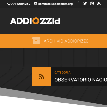
091-5084262
comitato@addiopizzo.org

ARCHIVIO ADDIOPIZZO
CATEGORIA

OBSERVATORIO NACI