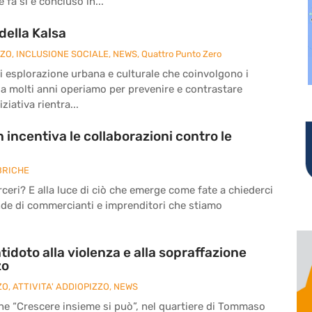
fa si è concluso in...
della Kalsa
ZZO
,
INCLUSIONE SOCIALE
,
NEWS
,
Quattro Punto Zero
à di esplorazione urbana e culturale che coinvolgono i
da molti anni operiamo per prevenire e contrastare
ziativa rientra...
 incentiva le collaborazioni contro le
BRICHE
eri? E alla luce di ciò che emerge come fate a chiederci
nde di commercianti e imprenditori che stiamo
tidoto alla violenza e alla sopraffazione
zo
ZO
,
ATTIVITA' ADDIOPIZZO
,
NEWS
ne “Crescere insieme si può”, nel quartiere di Tommaso