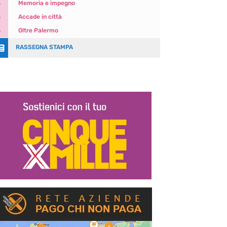
5
Memoria e impegno
5
Accade in città
5
Oltre Palermo

RASSEGNA STAMPA