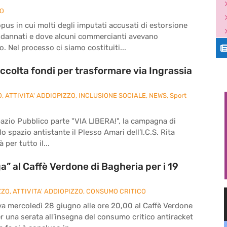
ZO
pus in cui molti degli imputati accusati di estorsione
ndannati e dove alcuni commercianti avevano
. Nel processo ci siamo costituiti...
ccolta fondi per trasformare via Ingrassia
O
,
ATTIVITA' ADDIOPIZZO
,
INCLUSIONE SOCIALE
,
NEWS
,
Sport
pazio Pubblico parte "VIA LIBERA!", la campagna di
o spazio antistante il Plesso Amari dell’I.C.S. Rita
 per tutto il...
” al Caffè Verdone di Bagheria per i 19
ZZO
,
ATTIVITA' ADDIOPIZZO
,
CONSUMO CRITICO
va mercoledì 28 giugno alle ore 20,00 al Caffè Verdone
per una serata all’insegna del consumo critico antiracket