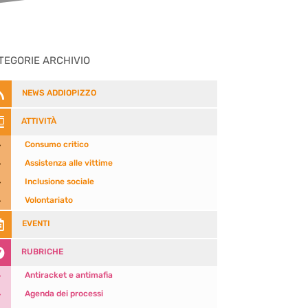
TEGORIE ARCHIVIO

NEWS ADDIOPIZZO

ATTIVITÀ
5
Consumo critico
5
Assistenza alle vittime
5
Inclusione sociale
5
Volontariato

EVENTI

RUBRICHE
5
Antiracket e antimafia
5
Agenda dei processi