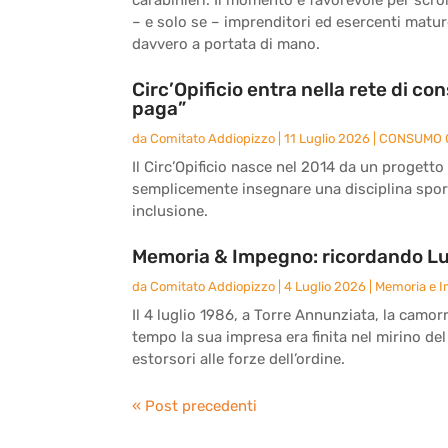
– e solo se – imprenditori ed esercenti matu
davvero a portata di mano.
Circ’Opificio entra nella rete di c
paga”
da
Comitato Addiopizzo
|
11 Luglio 2026
|
CONSUMO 
Il Circ’Opificio nasce nel 2014 da un progetto
semplicemente insegnare una disciplina sport
inclusione.
Memoria & Impegno: ricordando Lu
da
Comitato Addiopizzo
|
4 Luglio 2026
|
Memoria e 
Il 4 luglio 1986, a Torre Annunziata, la camor
tempo la sua impresa era finita nel mirino del
estorsori alle forze dell’ordine.
« Post precedenti