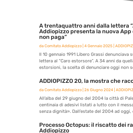
A trentaquattro anni dalla lettera “
Addiopizzo presenta la nuova App 
non paga”
da
Comitato Addiopizzo
|
4 Gennaio 2025
|
ADDIOPI
Il 10 gennaio 1991 Libero Grassi denunciava sul
lettera al “Caro estorsore”. A 34 anni da quel
estorsioni, la scelta di denunciare oggi non s
ADDIOPIZZO 20, la mostra che racc
da
Comitato Addiopizzo
|
26 Giugno 2024
|
ADDIOPI
All’alba del 29 giugno del 2004 la città di Pal
centinaia di adesivi listati a lutto con il me
senza dignità». Dall’estate del 2004 ad oggi, d
Processo Octopus: il riscatto dei r
Addiopizzo