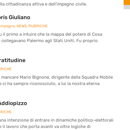
la cittadinanza attiva e dell’impegno civile.
is Giuliano
 Impegno
,
NEWS
,
RUBRICHE
fu il primo a intuire che la mappa del potere di Cosa
e collegavano Palermo agli Stati Uniti. Fu proprio
ratitudine
RICHE
a mancare Mario Bignone, dirigente della Squadra Mobile
he ci ha sempre riconosciuto, a lui la nostra eterna
 Addiopizzo
RICHE
a intenzione di entrare in dinamiche politico-elettorali
il lavoro che porta avanti va oltre logiche di