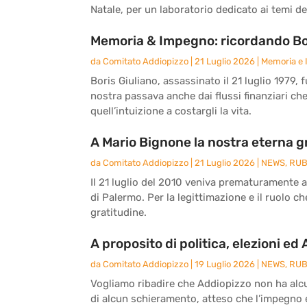
Natale, per un laboratorio dedicato ai temi del
Memoria & Impegno: ricordando Bor
da
Comitato Addiopizzo
|
21 Luglio 2026
|
Memoria e
Boris Giuliano, assassinato il 21 luglio 1979, 
nostra passava anche dai flussi finanziari ch
quell’intuizione a costargli la vita.
A Mario Bignone la nostra eterna g
da
Comitato Addiopizzo
|
21 Luglio 2026
|
NEWS
,
RUB
Il 21 luglio del 2010 veniva prematuramente 
di Palermo. Per la legittimazione e il ruolo c
gratitudine.
A proposito di politica, elezioni ed
da
Comitato Addiopizzo
|
19 Luglio 2026
|
NEWS
,
RUB
Vogliamo ribadire che Addiopizzo non ha alcun
di alcun schieramento, atteso che l’impegno e 