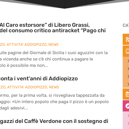
Al Caro estorsore” di Libero Grassi,
CA
del consumo critico antiracket “Pago chi
ZZO
,
ATTIVITA' ADDIOPIZZO
,
NEWS
le pagine del Giornale di Sicilia i suoi aguzzini con la
la vicenda anche se c’è chi continua a pagare le
olo è possibile ma non...
onta i vent’anni di Addiopizzo
ZZO
,
ATTIVITA' ADDIOPIZZO
,
NEWS
ermo, per la prima volta, si risvegliava tappezzata da
ssaggio: «Un intero popolo che paga il pizzo è un popolo
agli adesivi...
agazzi del Caffè Verdone con il sostegno di