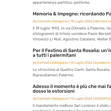
appartenenza partitico-politiche.
Memoria & Impegno: ricordando Paol
da
Comitato Addiopizzo
|
18 Luglio 2026
|
Memoria e
Il 19 luglio 1992, in via D’Amelio a Palermo,
chilogrammi di tritolo uccideva Paolo Borsell
Vincenzo Li Muli, Agostino Catalano, Walter E
Per il Festino di Santa Rosalia: un
a tutti i palermitani
da
Comitato Addiopizzo
|
14 Luglio 2026
|
Accade in c
Lo striscione ai Quattro Canti: Santa Rosalia, l
Riprendiamoci Palermo.
Adesso il momento è più che mai fa
dosso le estorsioni
da
Comitato Addiopizzo
|
13 Luglio 2026
|
ADDIOPIZ
Il mandamento mafioso San Lorenzo è stato an
carabinieri. Il momento è favorevole per scrol