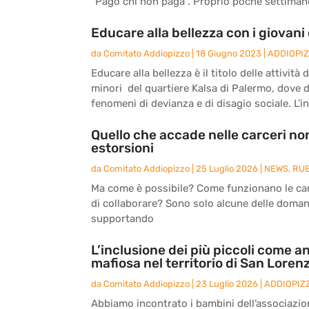
“Pago chi non paga”. Proprio poche settimane 
Educare alla bellezza con i giovani 
da
Comitato Addiopizzo
|
18 Giugno 2023
|
ADDIOPI
Educare alla bellezza è il titolo delle attivit
minori del quartiere Kalsa di Palermo, dove 
fenomeni di devianza e di disagio sociale. L’ini
Quello che accade nelle carceri non
estorsioni
da
Comitato Addiopizzo
|
25 Luglio 2026
|
NEWS
,
RU
Ma come è possibile? Come funzionano le carc
di collaborare? Sono solo alcune delle doma
supportando
L’inclusione dei più piccoli come an
mafiosa nel territorio di San Loren
da
Comitato Addiopizzo
|
23 Luglio 2026
|
ADDIOPIZ
Abbiamo incontrato i bambini dell’associazio