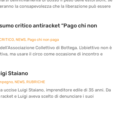
reranno la consapevolezza che la liberazione può essere
onsumo critico antiracket “Pago chi non
CRITICO
,
NEWS
,
Pago chi non paga
 dell’Associazione Collettivo di Bottega. L’obiettivo non è
iva, ma usare il circo come occasione di incontro e
igi Staiano
Impegno
,
NEWS
,
RUBRICHE
ra uccise Luigi Staiano, imprenditore edile di 35 anni. Da
 racket e Luigi aveva scelto di denunciare i suoi