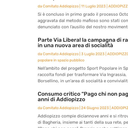
da
Comitato Addiopizzo
|
11 Luglio 2023
|
ADDIOPIZ
Si è concluso in primo grado il processo Octo
aggravata dal metodo mafioso sono stati co
denunciato con l’ausilio del nostro movimento
Parte Via Libera! la campagna di ra
in una nuova area di socialità
da
Comitato Addiopizzo
|
3 Luglio 2023
|
ADDIOPIZZ
popolare in spazio pubblico
Nell’ambito del progetto Sport Popolare in S
raccolta fondi per trasformare Via Ingrassia, l
Borsellino, in un'area di socialità e convivialità
Consumo critico “Pago chi non paga
anni di Addiopizzo
da
Comitato Addiopizzo
|
24 Giugno 2023
|
ADDIOPI
Addiopizzo compie diciannove anni e si ritro
di Bagheria, insieme ai tanti della sua rete, 