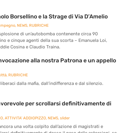
o Borsellino e la Strage di Via D’Amelio
 Impegno
,
NEWS
,
RUBRICHE
 l’esplosione di un’autobomba contenente circa 90
ino e cinque agenti della sua scorta – Emanuela Loi,
ddie Cosina e Claudio Traina.
’invocazione alla nostra Patrona e un appello
ittà
,
RUBRICHE
iberaci dalla mafia, dall’indifferenza e dal silenzio.
vorevole per scrollarsi definitivamente di
ZO
,
ATTIVITA' ADDIOPIZZO
,
NEWS
,
slider
cora una volta colpito dall’azione di magistrati e
larsi definitivamente di dosso il peso delle estorsioni, se