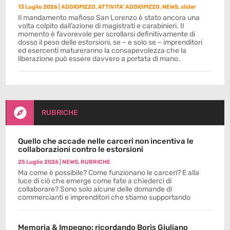
13 Luglio 2026
|
ADDIOPIZZO
,
ATTIVITA' ADDIOPIZZO
,
NEWS
,
slider
Il mandamento mafioso San Lorenzo è stato ancora una
volta colpito dall’azione di magistrati e carabinieri. Il
momento è favorevole per scrollarsi definitivamente di
dosso il peso delle estorsioni, se – e solo se – imprenditori
ed esercenti matureranno la consapevolezza che la
liberazione può essere davvero a portata di mano.

RUBRICHE
Quello che accade nelle carceri non incentiva le
collaborazioni contro le estorsioni
25 Luglio 2026
|
NEWS
,
RUBRICHE
Ma come è possibile? Come funzionano le carceri? E alla
luce di ciò che emerge come fate a chiederci di
collaborare? Sono solo alcune delle domande di
commercianti e imprenditori che stiamo supportando
Memoria & Impegno: ricordando Boris Giuliano