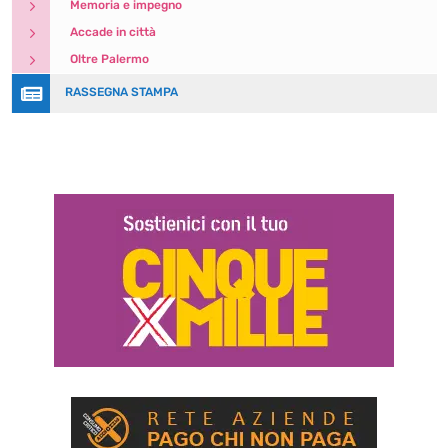
5
Memoria e impegno
5
Accade in città
5
Oltre Palermo

RASSEGNA STAMPA