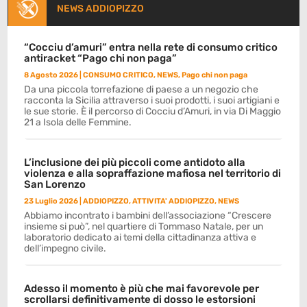
NEWS ADDIOPIZZO
“Cocciu d’amuri” entra nella rete di consumo critico
antiracket “Pago chi non paga”
8 Agosto 2026
|
CONSUMO CRITICO
,
NEWS
,
Pago chi non paga
Da una piccola torrefazione di paese a un negozio che
racconta la Sicilia attraverso i suoi prodotti, i suoi artigiani e
le sue storie. È il percorso di Cocciu d’Amuri, in via Di Maggio
21 a Isola delle Femmine.
L’inclusione dei più piccoli come antidoto alla
violenza e alla sopraffazione mafiosa nel territorio di
San Lorenzo
23 Luglio 2026
|
ADDIOPIZZO
,
ATTIVITA' ADDIOPIZZO
,
NEWS
Abbiamo incontrato i bambini dell’associazione “Crescere
insieme si può”, nel quartiere di Tommaso Natale, per un
laboratorio dedicato ai temi della cittadinanza attiva e
dell’impegno civile.
Adesso il momento è più che mai favorevole per
scrollarsi definitivamente di dosso le estorsioni