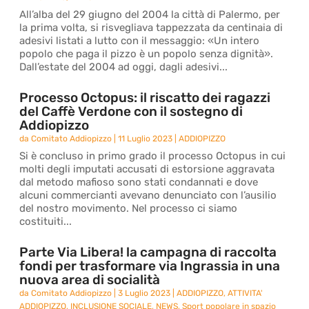
All’alba del 29 giugno del 2004 la città di Palermo, per
la prima volta, si risvegliava tappezzata da centinaia di
adesivi listati a lutto con il messaggio: «Un intero
popolo che paga il pizzo è un popolo senza dignità».
Dall’estate del 2004 ad oggi, dagli adesivi...
Processo Octopus: il riscatto dei ragazzi
del Caffè Verdone con il sostegno di
Addiopizzo
da
Comitato Addiopizzo
|
11 Luglio 2023
|
ADDIOPIZZO
Si è concluso in primo grado il processo Octopus in cui
molti degli imputati accusati di estorsione aggravata
dal metodo mafioso sono stati condannati e dove
alcuni commercianti avevano denunciato con l’ausilio
del nostro movimento. Nel processo ci siamo
costituiti...
Parte Via Libera! la campagna di raccolta
fondi per trasformare via Ingrassia in una
nuova area di socialità
da
Comitato Addiopizzo
|
3 Luglio 2023
|
ADDIOPIZZO
,
ATTIVITA'
ADDIOPIZZO
,
INCLUSIONE SOCIALE
,
NEWS
,
Sport popolare in spazio