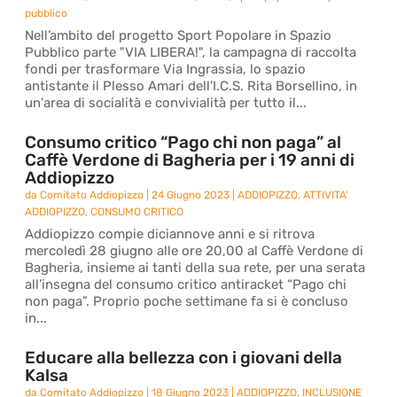
pubblico
Nell’ambito del progetto Sport Popolare in Spazio
Pubblico parte "VIA LIBERA!", la campagna di raccolta
fondi per trasformare Via Ingrassia, lo spazio
antistante il Plesso Amari dell’I.C.S. Rita Borsellino, in
un'area di socialità e convivialità per tutto il...
Consumo critico “Pago chi non paga” al
Caffè Verdone di Bagheria per i 19 anni di
Addiopizzo
da
Comitato Addiopizzo
|
24 Giugno 2023
|
ADDIOPIZZO
,
ATTIVITA'
ADDIOPIZZO
,
CONSUMO CRITICO
Addiopizzo compie diciannove anni e si ritrova
mercoledì 28 giugno alle ore 20,00 al Caffè Verdone di
Bagheria, insieme ai tanti della sua rete, per una serata
all’insegna del consumo critico antiracket “Pago chi
non paga”. Proprio poche settimane fa si è concluso
in...
Educare alla bellezza con i giovani della
Kalsa
da
Comitato Addiopizzo
|
18 Giugno 2023
|
ADDIOPIZZO
,
INCLUSIONE