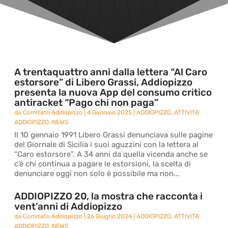
A trentaquattro anni dalla lettera “Al Caro
estorsore” di Libero Grassi, Addiopizzo
presenta la nuova App del consumo critico
antiracket “Pago chi non paga”
da
Comitato Addiopizzo
|
4 Gennaio 2025
|
ADDIOPIZZO
,
ATTIVITA'
ADDIOPIZZO
,
NEWS
Il 10 gennaio 1991 Libero Grassi denunciava sulle pagine
del Giornale di Sicilia i suoi aguzzini con la lettera al
“Caro estorsore”. A 34 anni da quella vicenda anche se
c’è chi continua a pagare le estorsioni, la scelta di
denunciare oggi non solo è possibile ma non...
ADDIOPIZZO 20, la mostra che racconta i
vent’anni di Addiopizzo
da
Comitato Addiopizzo
|
26 Giugno 2024
|
ADDIOPIZZO
,
ATTIVITA'
ADDIOPIZZO
,
NEWS