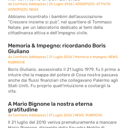
da
Comitato Addiopizzo
|
23 Luglio 2026
|
ADDIOPIZZO
,
ATTIVITA'
ADDIOPIZZO
,
NEWS
Abbiamo incontrato i bambini dell’associazione
“Crescere insieme si può”, nel quartiere di Tommaso
Natale, per un laboratorio dedicato ai temi della
cittadinanza attiva e dell’impegno civile.
Memoria & Impegno: ricordando Boris
Giuliano
da
Comitato Addiopizzo
|
21 Luglio 2026
|
Memoria e Impegno
,
NEWS
,
RUBRICHE
Boris Giuliano, assassinato il 21 luglio 1979, fu il primo a
intuire che la mappa del potere di Cosa nostra passava
anche dai flussi finanziari che collegavano Palermo agli
Stati Uniti. Fu proprio quell’intuizione a costargli la
vita.
A Mario Bignone la nostra eterna
gratitudine
da
Comitato Addiopizzo
|
21 Luglio 2026
|
NEWS
,
RUBRICHE
Il 21 luglio del 2010 veniva prematuramente a mancare
Mario Bignone, dirigente della Squadra Mobile di