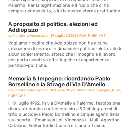
Palermo. Per la legittimazione e il ruolo che ci ha
sempre riconosciuto, a lui la nostra eterna gratitudine.
A proposito di politica, elezioni ed
Addiopizzo
da
Comitato Addiopizzo
|
19 Luglio 2026
|
NEWS
,
RUBRICHE
Vogliamo ribadire che Addiopizzo non ha alcuna
intenzione di entrare in dinamiche politico-elettorali di
alcun schieramento, atteso che l’impegno e il lavoro
che porta avanti va oltre logiche di appartenenza
partitico-politiche.
Memoria & Impegno: ricordando Paolo
Borsellino e la Strage di Via D’Amelio
da
Comitato Addiopizzo
|
18 Luglio 2026
|
Memoria e Impegno
,
NEWS
,
RUBRICHE
Il 19 luglio 1992, in via D’Amelio a Palermo, l’esplosione
di un’autobomba contenente circa 90 chilogrammi di
tritolo uccideva Paolo Borsellino e cinque agenti della
sua scorta – Emanuela Loi, Vincenzo Li Muli, Agostino
Catalano, Walter Eddie Cosina e Claudio Traina.