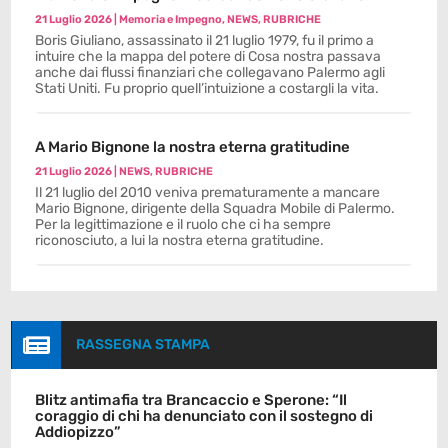
21 Luglio 2026
|
Memoria e Impegno
,
NEWS
,
RUBRICHE
Boris Giuliano, assassinato il 21 luglio 1979, fu il primo a
intuire che la mappa del potere di Cosa nostra passava
anche dai flussi finanziari che collegavano Palermo agli
Stati Uniti. Fu proprio quell’intuizione a costargli la vita.
A Mario Bignone la nostra eterna gratitudine
21 Luglio 2026
|
NEWS
,
RUBRICHE
Il 21 luglio del 2010 veniva prematuramente a mancare
Mario Bignone, dirigente della Squadra Mobile di Palermo.
Per la legittimazione e il ruolo che ci ha sempre
riconosciuto, a lui la nostra eterna gratitudine.

RASSEGNA STAMPA
Blitz antimafia tra Brancaccio e Sperone: “Il
coraggio di chi ha denunciato con il sostegno di
Addiopizzo”