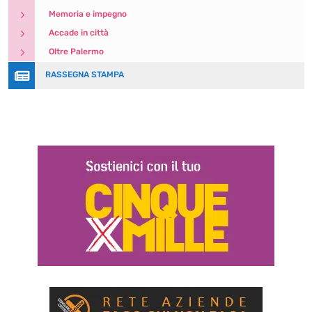
5
Memoria e impegno
5
Accade in città
5
Oltre Palermo

RASSEGNA STAMPA