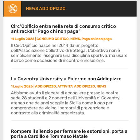
NEWS ADDIOPIZZO
Circ’Opificio entra nella rete di consumo critico
antiracket “Pago chi non paga”
11 Luglio 2026
|
CONSUMO CRITICO
,
NEWS
,
Pago chi non paga
Il Circ’Opificio nasce nel 2014 da un progetto
dell’Associazione Collettivo di Bottega. L’obiettivo non è
semplicemente insegnare una disciplina sportiva, ma usare
il circo come occasione di incontro e inclusione.
La Coventry University a Palermo con Addiopizzo
1 Luglio 2026
|
ADDIOPIZZO
,
ATTIVITA' ADDIOPIZZO
,
NEWS
Abbiamo avuto il piacere di accogliere presso la nostra
sede 28 studenti e 2 docenti dell’Università di Coventry,
ateneo che da anni sceglie la Sicilia come luogo per
comprendere da vicino i percorsi di prevenzione e
contrasto alla criminalità organizzata.
Rompere il silenzio per fermare le estorsioni: porta a
porta a Cardillo e Tommaso Natale