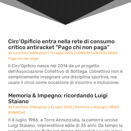
Circ’Opificio entra nella rete di consumo
critico antiracket “Pago chi non paga”
da
Comitato Addiopizzo
|
11 Luglio 2026
|
CONSUMO CRITICO
,
NEWS
,
Pago chi non paga
Il Circ’Opificio nasce nel 2014 da un progetto
dell’Associazione Collettivo di Bottega. L’obiettivo non è
semplicemente insegnare una disciplina sportiva, ma
usare il circo come occasione di incontro e inclusione.
Memoria & Impegno: ricordando Luigi
Staiano
da
Comitato Addiopizzo
|
4 Luglio 2026
|
Memoria e Impegno
,
NEWS
,
RUBRICHE
Il 4 luglio 1986, a Torre Annunziata, la camorra uccise
Luigi Staiano, imprenditore edile di 35 anni. Da tempo la