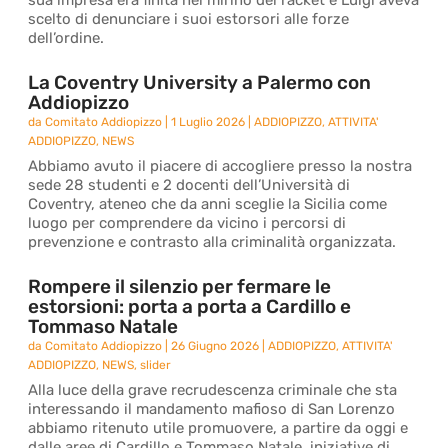
sua impresa era finita nel mirino del racket e Luigi aveva
scelto di denunciare i suoi estorsori alle forze
dell’ordine.
La Coventry University a Palermo con
Addiopizzo
da
Comitato Addiopizzo
|
1 Luglio 2026
|
ADDIOPIZZO
,
ATTIVITA'
ADDIOPIZZO
,
NEWS
Abbiamo avuto il piacere di accogliere presso la nostra
sede 28 studenti e 2 docenti dell’Università di
Coventry, ateneo che da anni sceglie la Sicilia come
luogo per comprendere da vicino i percorsi di
prevenzione e contrasto alla criminalità organizzata.
Rompere il silenzio per fermare le
estorsioni: porta a porta a Cardillo e
Tommaso Natale
da
Comitato Addiopizzo
|
26 Giugno 2026
|
ADDIOPIZZO
,
ATTIVITA'
ADDIOPIZZO
,
NEWS
,
slider
Alla luce della grave recrudescenza criminale che sta
interessando il mandamento mafioso di San Lorenzo
abbiamo ritenuto utile promuovere, a partire da oggi e
dalle aree di Cardillo e Tommaso Natale, iniziative di