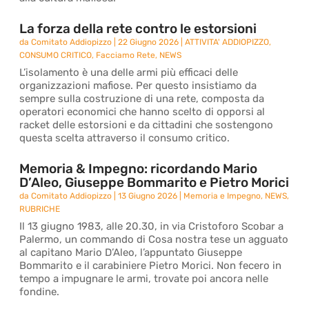
La forza della rete contro le estorsioni
da
Comitato Addiopizzo
|
22 Giugno 2026
|
ATTIVITA' ADDIOPIZZO
,
CONSUMO CRITICO
,
Facciamo Rete
,
NEWS
L’isolamento è una delle armi più efficaci delle
organizzazioni mafiose. Per questo insistiamo da
sempre sulla costruzione di una rete, composta da
operatori economici che hanno scelto di opporsi al
racket delle estorsioni e da cittadini che sostengono
questa scelta attraverso il consumo critico.
Memoria & Impegno: ricordando Mario
D’Aleo, Giuseppe Bommarito e Pietro Morici
da
Comitato Addiopizzo
|
13 Giugno 2026
|
Memoria e Impegno
,
NEWS
,
RUBRICHE
Il 13 giugno 1983, alle 20.30, in via Cristoforo Scobar a
Palermo, un commando di Cosa nostra tese un agguato
al capitano Mario D’Aleo, l’appuntato Giuseppe
Bommarito e il carabiniere Pietro Morici. Non fecero in
tempo a impugnare le armi, trovate poi ancora nelle
fondine.