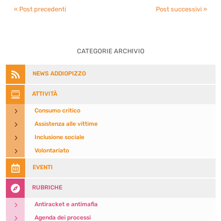
« Post precedenti
Post successivi »
CATEGORIE ARCHIVIO

NEWS ADDIOPIZZO

ATTIVITÀ
5
Consumo critico
5
Assistenza alle vittime
5
Inclusione sociale
5
Volontariato

EVENTI

RUBRICHE
5
Antiracket e antimafia
5
Agenda dei processi