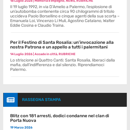
18 Luglio 2026
|
Memoria e Impegno
,
NEWS
,
RUBRICHE
Il 19 luglio 1992, in via D’Amelio a Palermo, l’esplosione di
un’autobomba contenente circa 90 chilogrammi di tritolo
uccideva Paolo Borsellino e cinque agenti della sua scorta –
Emanuela Loi, Vincenzo Li Muli, Agostino Catalano, Walter
Eddie Cosina e Claudio Traina.
Per il Festino di Santa Rosalia: un’invocazione alla
nostra Patrona e un appello a tutti i palermitani
14 Luglio 2026
|
Accade in città
,
RUBRICHE
Lo striscione ai Quattro Canti: Santa Rosalia, liberaci dalla
mafia, dall’indifferenza e dal silenzio. Riprendiamoci
Palermo.

RASSEGNA STAMPA
Blitz con 181 arresti, dodici condanne nel clan di
Porta Nuova
19 Marzo 2026