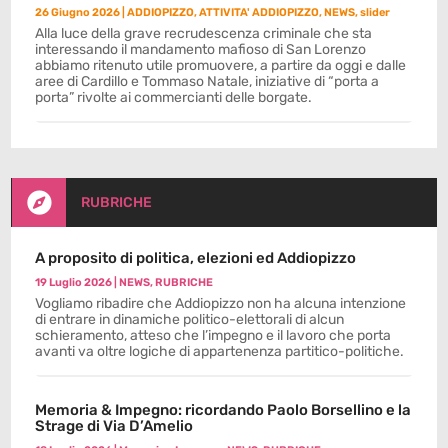
26 Giugno 2026
|
ADDIOPIZZO
,
ATTIVITA' ADDIOPIZZO
,
NEWS
,
slider
Alla luce della grave recrudescenza criminale che sta
interessando il mandamento mafioso di San Lorenzo
abbiamo ritenuto utile promuovere, a partire da oggi e dalle
aree di Cardillo e Tommaso Natale, iniziative di “porta a
porta” rivolte ai commercianti delle borgate.

RUBRICHE
A proposito di politica, elezioni ed Addiopizzo
19 Luglio 2026
|
NEWS
,
RUBRICHE
Vogliamo ribadire che Addiopizzo non ha alcuna intenzione
di entrare in dinamiche politico-elettorali di alcun
schieramento, atteso che l’impegno e il lavoro che porta
avanti va oltre logiche di appartenenza partitico-politiche.
Memoria & Impegno: ricordando Paolo Borsellino e la
Strage di Via D’Amelio