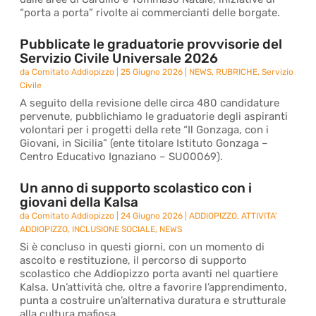
“porta a porta” rivolte ai commercianti delle borgate.
Pubblicate le graduatorie provvisorie del
Servizio Civile Universale 2026
da
Comitato Addiopizzo
|
25 Giugno 2026
|
NEWS
,
RUBRICHE
,
Servizio
Civile
A seguito della revisione delle circa 480 candidature
pervenute, pubblichiamo le graduatorie degli aspiranti
volontari per i progetti della rete “Il Gonzaga, con i
Giovani, in Sicilia” (ente titolare Istituto Gonzaga –
Centro Educativo Ignaziano – SU00069).
Un anno di supporto scolastico con i
giovani della Kalsa
da
Comitato Addiopizzo
|
24 Giugno 2026
|
ADDIOPIZZO
,
ATTIVITA'
ADDIOPIZZO
,
INCLUSIONE SOCIALE
,
NEWS
Si è concluso in questi giorni, con un momento di
ascolto e restituzione, il percorso di supporto
scolastico che Addiopizzo porta avanti nel quartiere
Kalsa. Un’attività che, oltre a favorire l’apprendimento,
punta a costruire un’alternativa duratura e strutturale
alla cultura mafiosa.