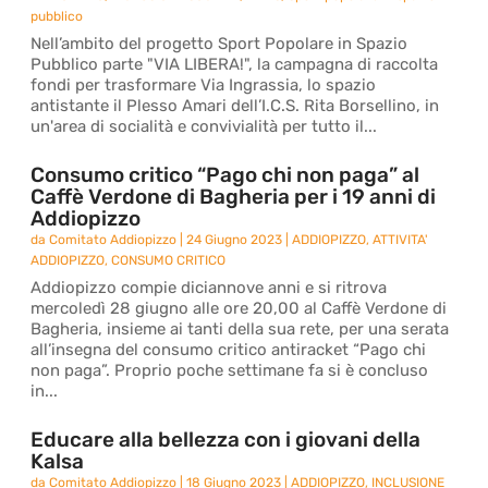
pubblico
Nell’ambito del progetto Sport Popolare in Spazio
Pubblico parte "VIA LIBERA!", la campagna di raccolta
fondi per trasformare Via Ingrassia, lo spazio
antistante il Plesso Amari dell’I.C.S. Rita Borsellino, in
un'area di socialità e convivialità per tutto il...
Consumo critico “Pago chi non paga” al
Caffè Verdone di Bagheria per i 19 anni di
Addiopizzo
da
Comitato Addiopizzo
|
24 Giugno 2023
|
ADDIOPIZZO
,
ATTIVITA'
ADDIOPIZZO
,
CONSUMO CRITICO
Addiopizzo compie diciannove anni e si ritrova
mercoledì 28 giugno alle ore 20,00 al Caffè Verdone di
Bagheria, insieme ai tanti della sua rete, per una serata
all’insegna del consumo critico antiracket “Pago chi
non paga”. Proprio poche settimane fa si è concluso
in...
Educare alla bellezza con i giovani della
Kalsa
da
Comitato Addiopizzo
|
18 Giugno 2023
|
ADDIOPIZZO
,
INCLUSIONE