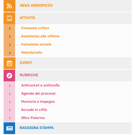

NEWS ADDIOPIZZO

ATTIVITÀ
5
Consumo critico
5
Assistenza alle vittime
5
Inclusione sociale
5
Volontariato

EVENTI

RUBRICHE
5
Antiracket e antimafia
5
Agenda dei processi
5
Memoria e impegno
5
Accade in città
5
Oltre Palermo

RASSEGNA STAMPA