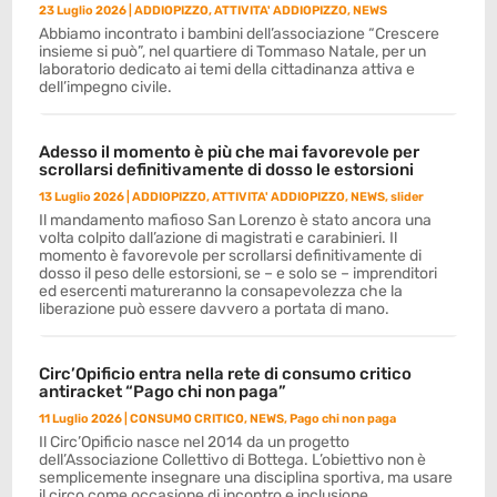
23 Luglio 2026
|
ADDIOPIZZO
,
ATTIVITA' ADDIOPIZZO
,
NEWS
Abbiamo incontrato i bambini dell’associazione “Crescere
insieme si può”, nel quartiere di Tommaso Natale, per un
laboratorio dedicato ai temi della cittadinanza attiva e
dell’impegno civile.
Adesso il momento è più che mai favorevole per
scrollarsi definitivamente di dosso le estorsioni
13 Luglio 2026
|
ADDIOPIZZO
,
ATTIVITA' ADDIOPIZZO
,
NEWS
,
slider
Il mandamento mafioso San Lorenzo è stato ancora una
volta colpito dall’azione di magistrati e carabinieri. Il
momento è favorevole per scrollarsi definitivamente di
dosso il peso delle estorsioni, se – e solo se – imprenditori
ed esercenti matureranno la consapevolezza che la
liberazione può essere davvero a portata di mano.
Circ’Opificio entra nella rete di consumo critico
antiracket “Pago chi non paga”
11 Luglio 2026
|
CONSUMO CRITICO
,
NEWS
,
Pago chi non paga
Il Circ’Opificio nasce nel 2014 da un progetto
dell’Associazione Collettivo di Bottega. L’obiettivo non è
semplicemente insegnare una disciplina sportiva, ma usare
il circo come occasione di incontro e inclusione.