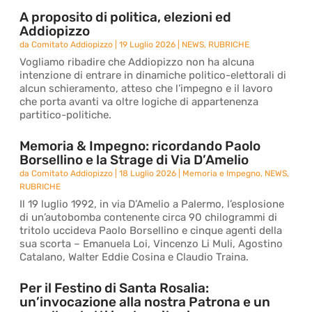
A proposito di politica, elezioni ed
Addiopizzo
da
Comitato Addiopizzo
|
19 Luglio 2026
|
NEWS
,
RUBRICHE
Vogliamo ribadire che Addiopizzo non ha alcuna
intenzione di entrare in dinamiche politico-elettorali di
alcun schieramento, atteso che l’impegno e il lavoro
che porta avanti va oltre logiche di appartenenza
partitico-politiche.
Memoria & Impegno: ricordando Paolo
Borsellino e la Strage di Via D’Amelio
da
Comitato Addiopizzo
|
18 Luglio 2026
|
Memoria e Impegno
,
NEWS
,
RUBRICHE
Il 19 luglio 1992, in via D’Amelio a Palermo, l’esplosione
di un’autobomba contenente circa 90 chilogrammi di
tritolo uccideva Paolo Borsellino e cinque agenti della
sua scorta – Emanuela Loi, Vincenzo Li Muli, Agostino
Catalano, Walter Eddie Cosina e Claudio Traina.
Per il Festino di Santa Rosalia:
un’invocazione alla nostra Patrona e un