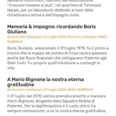
Abbiamo incontrato i bambini dell’associazione
“Crescere insieme si può”, nel quartiere di Tommaso
Natale, per un laboratorio dedicato ai temi della
cittadinanza attiva e dell’impegno civile.
Memoria & Impegno: ricordando Boris
Giuliano
da
Comitato Addiopizzo
|
21 Luglio 2026
|
Memoria e Impegno
,
NEWS
,
RUBRICHE
Boris Giuliano, assassinato il 21 luglio 1979, fu il primo a
intuire che la mappa del potere di Cosa nostra passava
anche dai flussi finanziari che collegavano Palermo agli
Stati Uniti. Fu proprio quell’intuizione a costargli la
vita.
A Mario Bignone la nostra eterna
gratitudine
da
Comitato Addiopizzo
|
21 Luglio 2026
|
NEWS
,
RUBRICHE
Il 21 luglio del 2010 veniva prematuramente a mancare
Mario Bignone, dirigente della Squadra Mobile di
Palermo. Per la legittimazione e il ruolo che ci ha
sempre riconosciuto, a lui la nostra eterna gratitudine.