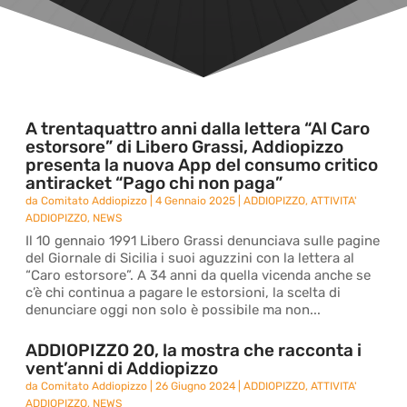
A trentaquattro anni dalla lettera “Al Caro
estorsore” di Libero Grassi, Addiopizzo
presenta la nuova App del consumo critico
antiracket “Pago chi non paga”
da
Comitato Addiopizzo
|
4 Gennaio 2025
|
ADDIOPIZZO
,
ATTIVITA'
ADDIOPIZZO
,
NEWS
Il 10 gennaio 1991 Libero Grassi denunciava sulle pagine
del Giornale di Sicilia i suoi aguzzini con la lettera al
“Caro estorsore”. A 34 anni da quella vicenda anche se
c’è chi continua a pagare le estorsioni, la scelta di
denunciare oggi non solo è possibile ma non...
ADDIOPIZZO 20, la mostra che racconta i
vent’anni di Addiopizzo
da
Comitato Addiopizzo
|
26 Giugno 2024
|
ADDIOPIZZO
,
ATTIVITA'
ADDIOPIZZO
,
NEWS