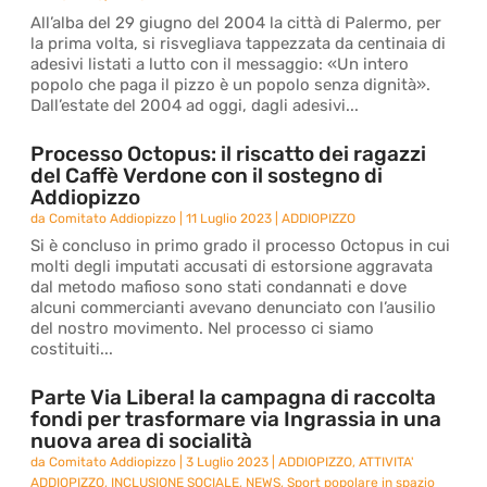
All’alba del 29 giugno del 2004 la città di Palermo, per
la prima volta, si risvegliava tappezzata da centinaia di
adesivi listati a lutto con il messaggio: «Un intero
popolo che paga il pizzo è un popolo senza dignità».
Dall’estate del 2004 ad oggi, dagli adesivi...
Processo Octopus: il riscatto dei ragazzi
del Caffè Verdone con il sostegno di
Addiopizzo
da
Comitato Addiopizzo
|
11 Luglio 2023
|
ADDIOPIZZO
Si è concluso in primo grado il processo Octopus in cui
molti degli imputati accusati di estorsione aggravata
dal metodo mafioso sono stati condannati e dove
alcuni commercianti avevano denunciato con l’ausilio
del nostro movimento. Nel processo ci siamo
costituiti...
Parte Via Libera! la campagna di raccolta
fondi per trasformare via Ingrassia in una
nuova area di socialità
da
Comitato Addiopizzo
|
3 Luglio 2023
|
ADDIOPIZZO
,
ATTIVITA'
ADDIOPIZZO
,
INCLUSIONE SOCIALE
,
NEWS
,
Sport popolare in spazio