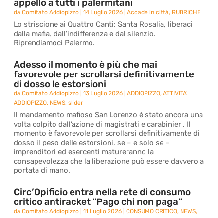
appello a tutti i palermitani
da
Comitato Addiopizzo
|
14 Luglio 2026
|
Accade in città
,
RUBRICHE
Lo striscione ai Quattro Canti: Santa Rosalia, liberaci
dalla mafia, dall’indifferenza e dal silenzio.
Riprendiamoci Palermo.
Adesso il momento è più che mai
favorevole per scrollarsi definitivamente
di dosso le estorsioni
da
Comitato Addiopizzo
|
13 Luglio 2026
|
ADDIOPIZZO
,
ATTIVITA'
ADDIOPIZZO
,
NEWS
,
slider
Il mandamento mafioso San Lorenzo è stato ancora una
volta colpito dall’azione di magistrati e carabinieri. Il
momento è favorevole per scrollarsi definitivamente di
dosso il peso delle estorsioni, se – e solo se –
imprenditori ed esercenti matureranno la
consapevolezza che la liberazione può essere davvero a
portata di mano.
Circ’Opificio entra nella rete di consumo
critico antiracket “Pago chi non paga”
da
Comitato Addiopizzo
|
11 Luglio 2026
|
CONSUMO CRITICO
,
NEWS
,