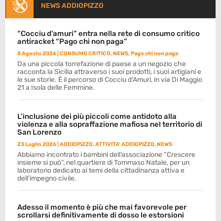
NEWS ADDIOPIZZO
“Cocciu d’amuri” entra nella rete di consumo critico
antiracket “Pago chi non paga”
8 Agosto 2026
|
CONSUMO CRITICO
,
NEWS
,
Pago chi non paga
Da una piccola torrefazione di paese a un negozio che
racconta la Sicilia attraverso i suoi prodotti, i suoi artigiani e
le sue storie. È il percorso di Cocciu d’Amuri, in via Di Maggio
21 a Isola delle Femmine.
L’inclusione dei più piccoli come antidoto alla
violenza e alla sopraffazione mafiosa nel territorio di
San Lorenzo
23 Luglio 2026
|
ADDIOPIZZO
,
ATTIVITA' ADDIOPIZZO
,
NEWS
Abbiamo incontrato i bambini dell’associazione “Crescere
insieme si può”, nel quartiere di Tommaso Natale, per un
laboratorio dedicato ai temi della cittadinanza attiva e
dell’impegno civile.
Adesso il momento è più che mai favorevole per
scrollarsi definitivamente di dosso le estorsioni