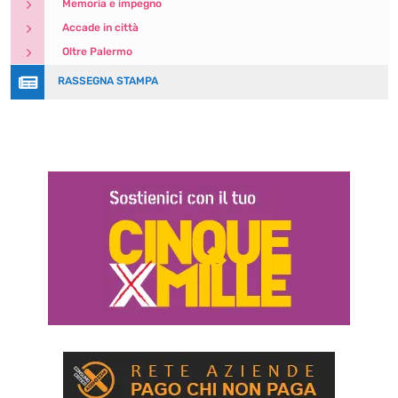
5
Memoria e impegno
5
Accade in città
5
Oltre Palermo

RASSEGNA STAMPA