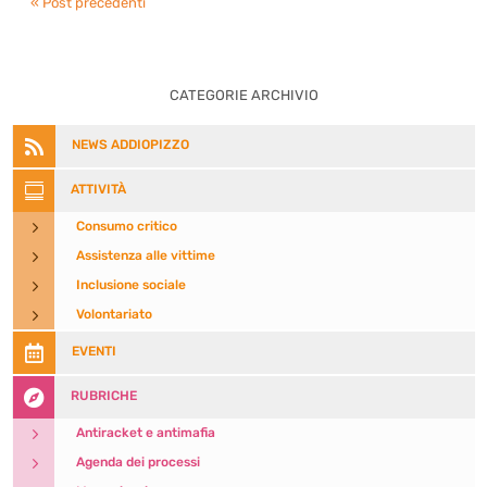
« Post precedenti
CATEGORIE ARCHIVIO

NEWS ADDIOPIZZO

ATTIVITÀ
5
Consumo critico
5
Assistenza alle vittime
5
Inclusione sociale
5
Volontariato

EVENTI

RUBRICHE
5
Antiracket e antimafia
5
Agenda dei processi