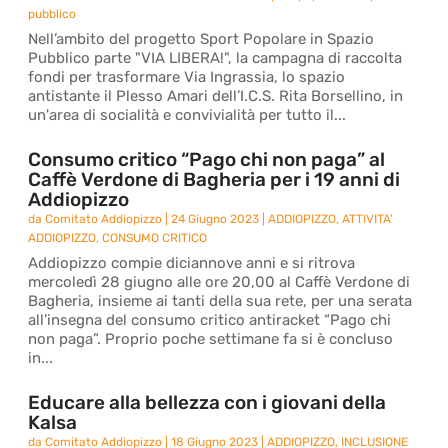
pubblico
Nell’ambito del progetto Sport Popolare in Spazio
Pubblico parte "VIA LIBERA!", la campagna di raccolta
fondi per trasformare Via Ingrassia, lo spazio
antistante il Plesso Amari dell’I.C.S. Rita Borsellino, in
un'area di socialità e convivialità per tutto il...
Consumo critico “Pago chi non paga” al
Caffè Verdone di Bagheria per i 19 anni di
Addiopizzo
da
Comitato Addiopizzo
|
24 Giugno 2023
|
ADDIOPIZZO
,
ATTIVITA'
ADDIOPIZZO
,
CONSUMO CRITICO
Addiopizzo compie diciannove anni e si ritrova
mercoledì 28 giugno alle ore 20,00 al Caffè Verdone di
Bagheria, insieme ai tanti della sua rete, per una serata
all’insegna del consumo critico antiracket “Pago chi
non paga”. Proprio poche settimane fa si è concluso
in...
Educare alla bellezza con i giovani della
Kalsa
da
Comitato Addiopizzo
|
18 Giugno 2023
|
ADDIOPIZZO
,
INCLUSIONE