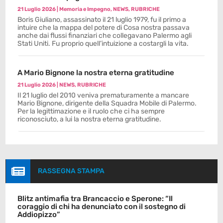
21 Luglio 2026
|
Memoria e Impegno
,
NEWS
,
RUBRICHE
Boris Giuliano, assassinato il 21 luglio 1979, fu il primo a
intuire che la mappa del potere di Cosa nostra passava
anche dai flussi finanziari che collegavano Palermo agli
Stati Uniti. Fu proprio quell’intuizione a costargli la vita.
A Mario Bignone la nostra eterna gratitudine
21 Luglio 2026
|
NEWS
,
RUBRICHE
Il 21 luglio del 2010 veniva prematuramente a mancare
Mario Bignone, dirigente della Squadra Mobile di Palermo.
Per la legittimazione e il ruolo che ci ha sempre
riconosciuto, a lui la nostra eterna gratitudine.

RASSEGNA STAMPA
Blitz antimafia tra Brancaccio e Sperone: “Il
coraggio di chi ha denunciato con il sostegno di
Addiopizzo”