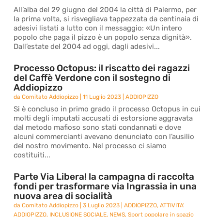
All’alba del 29 giugno del 2004 la città di Palermo, per
la prima volta, si risvegliava tappezzata da centinaia di
adesivi listati a lutto con il messaggio: «Un intero
popolo che paga il pizzo è un popolo senza dignità».
Dall’estate del 2004 ad oggi, dagli adesivi...
Processo Octopus: il riscatto dei ragazzi
del Caffè Verdone con il sostegno di
Addiopizzo
da
Comitato Addiopizzo
|
11 Luglio 2023
|
ADDIOPIZZO
Si è concluso in primo grado il processo Octopus in cui
molti degli imputati accusati di estorsione aggravata
dal metodo mafioso sono stati condannati e dove
alcuni commercianti avevano denunciato con l’ausilio
del nostro movimento. Nel processo ci siamo
costituiti...
Parte Via Libera! la campagna di raccolta
fondi per trasformare via Ingrassia in una
nuova area di socialità
da
Comitato Addiopizzo
|
3 Luglio 2023
|
ADDIOPIZZO
,
ATTIVITA'
ADDIOPIZZO
,
INCLUSIONE SOCIALE
,
NEWS
,
Sport popolare in spazio