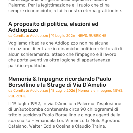
Palermo. Per la legittimazione e il ruolo che ci ha
sempre riconosciuto, a lui la nostra eterna gratitudine.
A proposito di politica, elezioni ed
Addiopizzo
da
Comitato Addiopizzo
|
19 Luglio 2026
|
NEWS
,
RUBRICHE
Vogliamo ribadire che Addiopizzo non ha alcuna
intenzione di entrare in dinamiche politico-elettorali di
alcun schieramento, atteso che l’impegno e il lavoro
che porta avanti va oltre logiche di appartenenza
partitico-politiche.
Memoria & Impegno: ricordando Paolo
Borsellino e la Strage di Via D’Amelio
da
Comitato Addiopizzo
|
18 Luglio 2026
|
Memoria e Impegno
,
NEWS
,
RUBRICHE
Il 19 luglio 1992, in via D’Amelio a Palermo, l’esplosione
di un’autobomba contenente circa 90 chilogrammi di
tritolo uccideva Paolo Borsellino e cinque agenti della
sua scorta – Emanuela Loi, Vincenzo Li Muli, Agostino
Catalano, Walter Eddie Cosina e Claudio Traina.