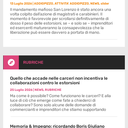
13 Luglio 2026
|
ADDIOPIZZO
,
ATTIVITA' ADDIOPIZZO
,
NEWS
,
slider
Il mandamento mafioso San Lorenzo è stato ancora una
volta colpito dall’azione di magistrati e carabinieri. Il
momento è favorevole per scrollarsi definitivamente di
dosso il peso delle estorsioni, se – e solo se – imprenditori
ed esercenti matureranno la consapevolezza che la
liberazione può essere davvero a portata di mano.

RUBRICHE
Quello che accade nelle carceri non incentiva le
collaborazioni contro le estorsioni
25 Luglio 2026
|
NEWS
,
RUBRICHE
Ma come è possibile? Come funzionano le carceri? E alla
luce di ciò che emerge come fate a chiederci di
collaborare? Sono solo alcune delle domande di
commercianti e imprenditori che stiamo supportando
Memoria & Impegno: ricordando Boris Giuliano