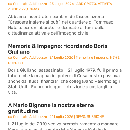
da
Comitato Addiopizzo
|
23 Luglio 2026
|
ADDIOPIZZO
,
ATTIVITA'
ADDIOPIZZO
,
NEWS
Abbiamo incontrato i bambini dell’associazione
“Crescere insieme si può”, nel quartiere di Tommaso
Natale, per un laboratorio dedicato ai temi della
cittadinanza attiva e dell’impegno civile.
Memoria & Impegno: ricordando Boris
Giuliano
da
Comitato Addiopizzo
|
21 Luglio 2026
|
Memoria e Impegno
,
NEWS
,
RUBRICHE
Boris Giuliano, assassinato il 21 luglio 1979, fu il primo a
intuire che la mappa del potere di Cosa nostra passava
anche dai flussi finanziari che collegavano Palermo agli
Stati Uniti. Fu proprio quell’intuizione a costargli la
vita.
A Mario Bignone la nostra eterna
gratitudine
da
Comitato Addiopizzo
|
21 Luglio 2026
|
NEWS
,
RUBRICHE
Il 21 luglio del 2010 veniva prematuramente a mancare
Mario Bignone, dirigente della Squadra Mobile di