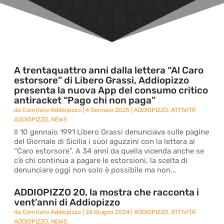
A trentaquattro anni dalla lettera “Al Caro
estorsore” di Libero Grassi, Addiopizzo
presenta la nuova App del consumo critico
antiracket “Pago chi non paga”
da
Comitato Addiopizzo
|
4 Gennaio 2025
|
ADDIOPIZZO
,
ATTIVITA'
ADDIOPIZZO
,
NEWS
Il 10 gennaio 1991 Libero Grassi denunciava sulle pagine
del Giornale di Sicilia i suoi aguzzini con la lettera al
“Caro estorsore”. A 34 anni da quella vicenda anche se
c’è chi continua a pagare le estorsioni, la scelta di
denunciare oggi non solo è possibile ma non...
ADDIOPIZZO 20, la mostra che racconta i
vent’anni di Addiopizzo
da
Comitato Addiopizzo
|
26 Giugno 2024
|
ADDIOPIZZO
,
ATTIVITA'
ADDIOPIZZO
,
NEWS