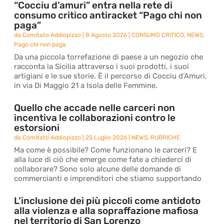
“Cocciu d’amuri” entra nella rete di
consumo critico antiracket “Pago chi non
paga”
da
Comitato Addiopizzo
|
8 Agosto 2026
|
CONSUMO CRITICO
,
NEWS
,
Pago chi non paga
Da una piccola torrefazione di paese a un negozio che
racconta la Sicilia attraverso i suoi prodotti, i suoi
artigiani e le sue storie. È il percorso di Cocciu d’Amuri,
in via Di Maggio 21 a Isola delle Femmine.
Quello che accade nelle carceri non
incentiva le collaborazioni contro le
estorsioni
da
Comitato Addiopizzo
|
25 Luglio 2026
|
NEWS
,
RUBRICHE
Ma come è possibile? Come funzionano le carceri? E
alla luce di ciò che emerge come fate a chiederci di
collaborare? Sono solo alcune delle domande di
commercianti e imprenditori che stiamo supportando
L’inclusione dei più piccoli come antidoto
alla violenza e alla sopraffazione mafiosa
nel territorio di San Lorenzo