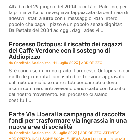
All’alba del 29 giugno del 2004 la città di Palermo, per
la prima volta, si risvegliava tappezzata da centinaia di
adesivi listati a lutto con il messaggio: «Un intero
popolo che paga il pizzo è un popolo senza dignità».
Dall’estate del 2004 ad oggi, dagli adesivi...
Processo Octopus: il riscatto dei ragazzi
del Caffè Verdone con il sostegno di
Addiopizzo
da
Comitato Addiopizzo
|
11 Luglio 2023
|
ADDIOPIZZO
Si è concluso in primo grado il processo Octopus in cui
molti degli imputati accusati di estorsione aggravata
dal metodo mafioso sono stati condannati e dove
alcuni commercianti avevano denunciato con l’ausilio
del nostro movimento. Nel processo ci siamo
costituiti...
Parte Via Libera! la campagna di raccolta
fondi per trasformare via Ingrassia in una
nuova area di socialità
da
Comitato Addiopizzo
|
3 Luglio 2023
|
ADDIOPIZZO
,
ATTIVITA'
ADDIOPIZZO
,
INCLUSIONE SOCIALE
,
NEWS
,
Sport popolare in spazio