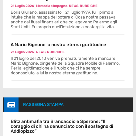
21 Luglio 2026
|
Memoria e Impegno
,
NEWS
,
RUBRICHE
Boris Giuliano, assassinato il 21 luglio 1979, fu il primo a
intuire che la mappa del potere di Cosa nostra passava
anche dai flussi finanziari che collegavano Palermo agli
Stati Uniti. Fu proprio quell’intuizione a costargli la vita.
A Mario Bignone la nostra eterna gratitudine
21 Luglio 2026
|
NEWS
,
RUBRICHE
Il 21 luglio del 2010 veniva prematuramente a mancare
Mario Bignone, dirigente della Squadra Mobile di Palermo.
Per la legittimazione e il ruolo che ci ha sempre
riconosciuto, a lui la nostra eterna gratitudine.

RASSEGNA STAMPA
Blitz antimafia tra Brancaccio e Sperone: “Il
coraggio di chi ha denunciato con il sostegno di
Addiopizzo”