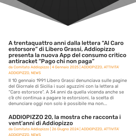
A trentaquattro anni dalla lettera “Al Caro
estorsore” di Libero Grassi, Addiopizzo
presenta la nuova App del consumo critico
antiracket “Pago chi non paga”
da
Comitato Addiopizzo
|
4 Gennaio 2025
|
ADDIOPIZZO
,
ATTIVITA'
ADDIOPIZZO
,
NEWS
Il 10 gennaio 1991 Libero Grassi denunciava sulle pagine
del Giornale di Sicilia i suoi aguzzini con la lettera al
“Caro estorsore”. A 34 anni da quella vicenda anche se
c’è chi continua a pagare le estorsioni, la scelta di
denunciare oggi non solo è possibile ma non...
ADDIOPIZZO 20, la mostra che racconta i
vent’anni di Addiopizzo
da
Comitato Addiopizzo
|
26 Giugno 2024
|
ADDIOPIZZO
,
ATTIVITA'
ADDIOPIZZO
,
NEWS