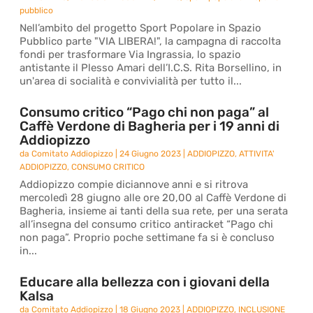
pubblico
Nell’ambito del progetto Sport Popolare in Spazio
Pubblico parte "VIA LIBERA!", la campagna di raccolta
fondi per trasformare Via Ingrassia, lo spazio
antistante il Plesso Amari dell’I.C.S. Rita Borsellino, in
un'area di socialità e convivialità per tutto il...
Consumo critico “Pago chi non paga” al
Caffè Verdone di Bagheria per i 19 anni di
Addiopizzo
da
Comitato Addiopizzo
|
24 Giugno 2023
|
ADDIOPIZZO
,
ATTIVITA'
ADDIOPIZZO
,
CONSUMO CRITICO
Addiopizzo compie diciannove anni e si ritrova
mercoledì 28 giugno alle ore 20,00 al Caffè Verdone di
Bagheria, insieme ai tanti della sua rete, per una serata
all’insegna del consumo critico antiracket “Pago chi
non paga”. Proprio poche settimane fa si è concluso
in...
Educare alla bellezza con i giovani della
Kalsa
da
Comitato Addiopizzo
|
18 Giugno 2023
|
ADDIOPIZZO
,
INCLUSIONE