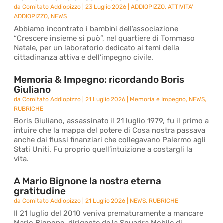
da
Comitato Addiopizzo
|
23 Luglio 2026
|
ADDIOPIZZO
,
ATTIVITA'
ADDIOPIZZO
,
NEWS
Abbiamo incontrato i bambini dell’associazione
“Crescere insieme si può”, nel quartiere di Tommaso
Natale, per un laboratorio dedicato ai temi della
cittadinanza attiva e dell’impegno civile.
Memoria & Impegno: ricordando Boris
Giuliano
da
Comitato Addiopizzo
|
21 Luglio 2026
|
Memoria e Impegno
,
NEWS
,
RUBRICHE
Boris Giuliano, assassinato il 21 luglio 1979, fu il primo a
intuire che la mappa del potere di Cosa nostra passava
anche dai flussi finanziari che collegavano Palermo agli
Stati Uniti. Fu proprio quell’intuizione a costargli la
vita.
A Mario Bignone la nostra eterna
gratitudine
da
Comitato Addiopizzo
|
21 Luglio 2026
|
NEWS
,
RUBRICHE
Il 21 luglio del 2010 veniva prematuramente a mancare
Mario Bignone, dirigente della Squadra Mobile di