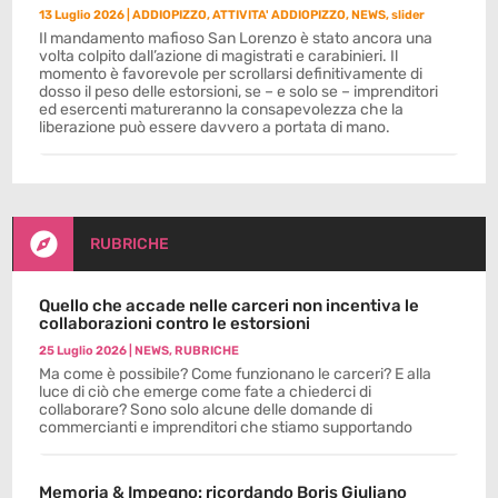
13 Luglio 2026
|
ADDIOPIZZO
,
ATTIVITA' ADDIOPIZZO
,
NEWS
,
slider
Il mandamento mafioso San Lorenzo è stato ancora una
volta colpito dall’azione di magistrati e carabinieri. Il
momento è favorevole per scrollarsi definitivamente di
dosso il peso delle estorsioni, se – e solo se – imprenditori
ed esercenti matureranno la consapevolezza che la
liberazione può essere davvero a portata di mano.

RUBRICHE
Quello che accade nelle carceri non incentiva le
collaborazioni contro le estorsioni
25 Luglio 2026
|
NEWS
,
RUBRICHE
Ma come è possibile? Come funzionano le carceri? E alla
luce di ciò che emerge come fate a chiederci di
collaborare? Sono solo alcune delle domande di
commercianti e imprenditori che stiamo supportando
Memoria & Impegno: ricordando Boris Giuliano