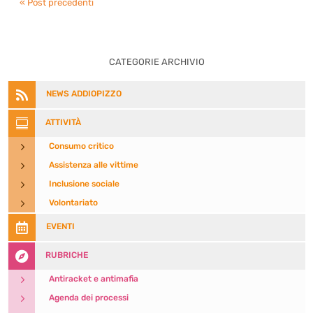
« Post precedenti
CATEGORIE ARCHIVIO

NEWS ADDIOPIZZO

ATTIVITÀ
5
Consumo critico
5
Assistenza alle vittime
5
Inclusione sociale
5
Volontariato

EVENTI

RUBRICHE
5
Antiracket e antimafia
5
Agenda dei processi