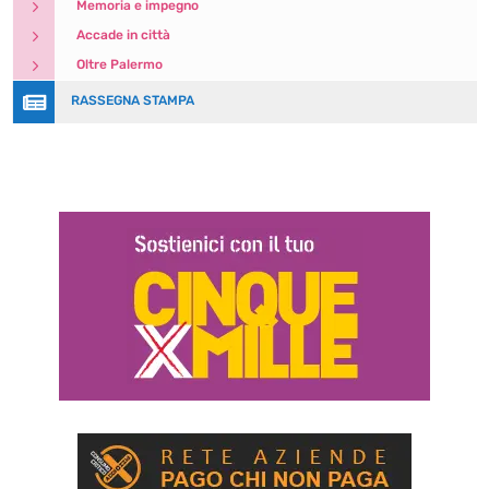
5
Memoria e impegno
5
Accade in città
5
Oltre Palermo

RASSEGNA STAMPA