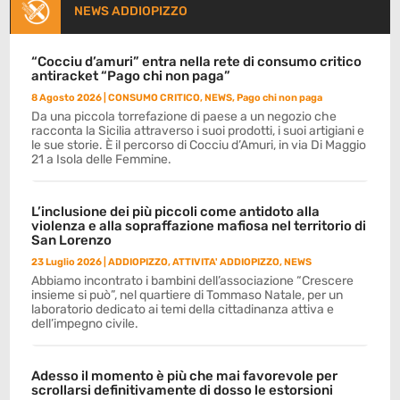
NEWS ADDIOPIZZO
“Cocciu d’amuri” entra nella rete di consumo critico
antiracket “Pago chi non paga”
8 Agosto 2026
|
CONSUMO CRITICO
,
NEWS
,
Pago chi non paga
Da una piccola torrefazione di paese a un negozio che
racconta la Sicilia attraverso i suoi prodotti, i suoi artigiani e
le sue storie. È il percorso di Cocciu d’Amuri, in via Di Maggio
21 a Isola delle Femmine.
L’inclusione dei più piccoli come antidoto alla
violenza e alla sopraffazione mafiosa nel territorio di
San Lorenzo
23 Luglio 2026
|
ADDIOPIZZO
,
ATTIVITA' ADDIOPIZZO
,
NEWS
Abbiamo incontrato i bambini dell’associazione “Crescere
insieme si può”, nel quartiere di Tommaso Natale, per un
laboratorio dedicato ai temi della cittadinanza attiva e
dell’impegno civile.
Adesso il momento è più che mai favorevole per
scrollarsi definitivamente di dosso le estorsioni