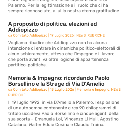
Palermo. Per la legittimazione e il ruolo che ci ha
sempre riconosciuto, a lui la nostra eterna gratitudine.
A proposito di politica, elezioni ed
Addiopizzo
da
Comitato Addiopizzo
|
19 Luglio 2026
|
NEWS
,
RUBRICHE
Vogliamo ribadire che Addiopizzo non ha alcuna
intenzione di entrare in dinamiche politico-elettorali di
alcun schieramento, atteso che l’impegno e il lavoro
che porta avanti va oltre logiche di appartenenza
partitico-politiche.
Memoria & Impegno: ricordando Paolo
Borsellino e la Strage di Via D’Amelio
da
Comitato Addiopizzo
|
18 Luglio 2026
|
Memoria e Impegno
,
NEWS
,
RUBRICHE
Il 19 luglio 1992, in via D’Amelio a Palermo, l’esplosione
di un’autobomba contenente circa 90 chilogrammi di
tritolo uccideva Paolo Borsellino e cinque agenti della
sua scorta – Emanuela Loi, Vincenzo Li Muli, Agostino
Catalano, Walter Eddie Cosina e Claudio Traina.