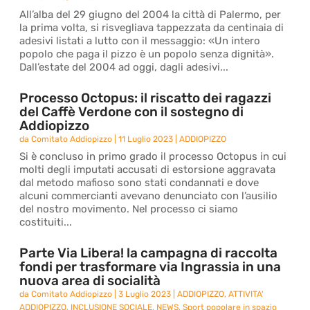
All’alba del 29 giugno del 2004 la città di Palermo, per
la prima volta, si risvegliava tappezzata da centinaia di
adesivi listati a lutto con il messaggio: «Un intero
popolo che paga il pizzo è un popolo senza dignità».
Dall’estate del 2004 ad oggi, dagli adesivi...
Processo Octopus: il riscatto dei ragazzi
del Caffè Verdone con il sostegno di
Addiopizzo
da
Comitato Addiopizzo
|
11 Luglio 2023
|
ADDIOPIZZO
Si è concluso in primo grado il processo Octopus in cui
molti degli imputati accusati di estorsione aggravata
dal metodo mafioso sono stati condannati e dove
alcuni commercianti avevano denunciato con l’ausilio
del nostro movimento. Nel processo ci siamo
costituiti...
Parte Via Libera! la campagna di raccolta
fondi per trasformare via Ingrassia in una
nuova area di socialità
da
Comitato Addiopizzo
|
3 Luglio 2023
|
ADDIOPIZZO
,
ATTIVITA'
ADDIOPIZZO
,
INCLUSIONE SOCIALE
,
NEWS
,
Sport popolare in spazio