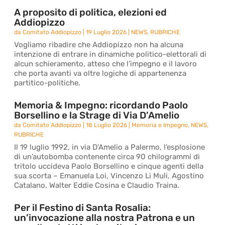
A proposito di politica, elezioni ed
Addiopizzo
da
Comitato Addiopizzo
|
19 Luglio 2026
|
NEWS
,
RUBRICHE
Vogliamo ribadire che Addiopizzo non ha alcuna
intenzione di entrare in dinamiche politico-elettorali di
alcun schieramento, atteso che l’impegno e il lavoro
che porta avanti va oltre logiche di appartenenza
partitico-politiche.
Memoria & Impegno: ricordando Paolo
Borsellino e la Strage di Via D’Amelio
da
Comitato Addiopizzo
|
18 Luglio 2026
|
Memoria e Impegno
,
NEWS
,
RUBRICHE
Il 19 luglio 1992, in via D’Amelio a Palermo, l’esplosione
di un’autobomba contenente circa 90 chilogrammi di
tritolo uccideva Paolo Borsellino e cinque agenti della
sua scorta – Emanuela Loi, Vincenzo Li Muli, Agostino
Catalano, Walter Eddie Cosina e Claudio Traina.
Per il Festino di Santa Rosalia:
un’invocazione alla nostra Patrona e un