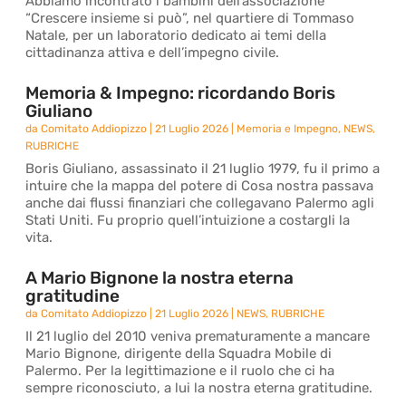
Abbiamo incontrato i bambini dell’associazione
“Crescere insieme si può”, nel quartiere di Tommaso
Natale, per un laboratorio dedicato ai temi della
cittadinanza attiva e dell’impegno civile.
Memoria & Impegno: ricordando Boris
Giuliano
da
Comitato Addiopizzo
|
21 Luglio 2026
|
Memoria e Impegno
,
NEWS
,
RUBRICHE
Boris Giuliano, assassinato il 21 luglio 1979, fu il primo a
intuire che la mappa del potere di Cosa nostra passava
anche dai flussi finanziari che collegavano Palermo agli
Stati Uniti. Fu proprio quell’intuizione a costargli la
vita.
A Mario Bignone la nostra eterna
gratitudine
da
Comitato Addiopizzo
|
21 Luglio 2026
|
NEWS
,
RUBRICHE
Il 21 luglio del 2010 veniva prematuramente a mancare
Mario Bignone, dirigente della Squadra Mobile di
Palermo. Per la legittimazione e il ruolo che ci ha
sempre riconosciuto, a lui la nostra eterna gratitudine.