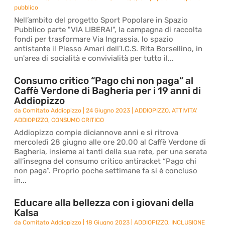
pubblico
Nell’ambito del progetto Sport Popolare in Spazio
Pubblico parte "VIA LIBERA!", la campagna di raccolta
fondi per trasformare Via Ingrassia, lo spazio
antistante il Plesso Amari dell’I.C.S. Rita Borsellino, in
un'area di socialità e convivialità per tutto il...
Consumo critico “Pago chi non paga” al
Caffè Verdone di Bagheria per i 19 anni di
Addiopizzo
da
Comitato Addiopizzo
|
24 Giugno 2023
|
ADDIOPIZZO
,
ATTIVITA'
ADDIOPIZZO
,
CONSUMO CRITICO
Addiopizzo compie diciannove anni e si ritrova
mercoledì 28 giugno alle ore 20,00 al Caffè Verdone di
Bagheria, insieme ai tanti della sua rete, per una serata
all’insegna del consumo critico antiracket “Pago chi
non paga”. Proprio poche settimane fa si è concluso
in...
Educare alla bellezza con i giovani della
Kalsa
da
Comitato Addiopizzo
|
18 Giugno 2023
|
ADDIOPIZZO
,
INCLUSIONE