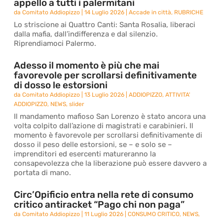
appello a tutti i palermitani
da
Comitato Addiopizzo
|
14 Luglio 2026
|
Accade in città
,
RUBRICHE
Lo striscione ai Quattro Canti: Santa Rosalia, liberaci
dalla mafia, dall’indifferenza e dal silenzio.
Riprendiamoci Palermo.
Adesso il momento è più che mai
favorevole per scrollarsi definitivamente
di dosso le estorsioni
da
Comitato Addiopizzo
|
13 Luglio 2026
|
ADDIOPIZZO
,
ATTIVITA'
ADDIOPIZZO
,
NEWS
,
slider
Il mandamento mafioso San Lorenzo è stato ancora una
volta colpito dall’azione di magistrati e carabinieri. Il
momento è favorevole per scrollarsi definitivamente di
dosso il peso delle estorsioni, se – e solo se –
imprenditori ed esercenti matureranno la
consapevolezza che la liberazione può essere davvero a
portata di mano.
Circ’Opificio entra nella rete di consumo
critico antiracket “Pago chi non paga”
da
Comitato Addiopizzo
|
11 Luglio 2026
|
CONSUMO CRITICO
,
NEWS
,