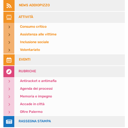

NEWS ADDIOPIZZO

ATTIVITÀ
5
Consumo critico
5
Assistenza alle vittime
5
Inclusione sociale
5
Volontariato

EVENTI

RUBRICHE
5
Antiracket e antimafia
5
Agenda dei processi
5
Memoria e impegno
5
Accade in città
5
Oltre Palermo

RASSEGNA STAMPA