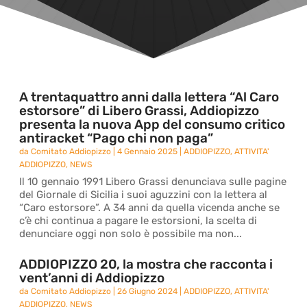
A trentaquattro anni dalla lettera “Al Caro
estorsore” di Libero Grassi, Addiopizzo
presenta la nuova App del consumo critico
antiracket “Pago chi non paga”
da
Comitato Addiopizzo
|
4 Gennaio 2025
|
ADDIOPIZZO
,
ATTIVITA'
ADDIOPIZZO
,
NEWS
Il 10 gennaio 1991 Libero Grassi denunciava sulle pagine
del Giornale di Sicilia i suoi aguzzini con la lettera al
“Caro estorsore”. A 34 anni da quella vicenda anche se
c’è chi continua a pagare le estorsioni, la scelta di
denunciare oggi non solo è possibile ma non...
ADDIOPIZZO 20, la mostra che racconta i
vent’anni di Addiopizzo
da
Comitato Addiopizzo
|
26 Giugno 2024
|
ADDIOPIZZO
,
ATTIVITA'
ADDIOPIZZO
,
NEWS