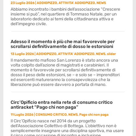
23 Luglio 2026
|
ADDIOPIZZO
,
ATTIVITA' ADDIOPIZZO
,
NEWS
Abbiamo incontrato i bambini dell’associazione “Crescere
insieme si può”, nel quartiere di Tommaso Natale, per un
laboratorio dedicato ai temi della cittadinanza attiva e
dell’impegno civile.
Adesso il momento è più che mai favorevole per
scrollarsi definitivamente di dosso le estorsioni
13 Luglio 2026
|
ADDIOPIZZO
,
ATTIVITA' ADDIOPIZZO
,
NEWS
,
slider
Il mandamento mafioso San Lorenzo è stato ancora una
volta colpito dall’azione di magistrati e carabinieri. Il
momento è favorevole per scrollarsi definitivamente di
dosso il peso delle estorsioni, se – e solo se – imprenditori
ed esercenti matureranno la consapevolezza che la
liberazione può essere davvero a portata di mano.
Circ’Opificio entra nella rete di consumo critico
antiracket “Pago chi non paga”
11 Luglio 2026
|
CONSUMO CRITICO
,
NEWS
,
Pago chi non paga
Il Circ’Opificio nasce nel 2014 da un progetto
dell’Associazione Collettivo di Bottega. L’obiettivo non è
semplicemente insegnare una disciplina sportiva, ma usare
il circo come occasione di incontro e inclusione.