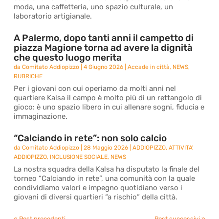
moda, una caffetteria, uno spazio culturale, un
laboratorio artigianale.
A Palermo, dopo tanti anni il campetto di
piazza Magione torna ad avere la dignità
che questo luogo merita
da
Comitato Addiopizzo
|
4 Giugno 2026
|
Accade in città
,
NEWS
,
RUBRICHE
Per i giovani con cui operiamo da molti anni nel
quartiere Kalsa il campo è molto più di un rettangolo di
gioco: è uno spazio libero in cui allenare sogni, fiducia e
immaginazione.
“Calciando in rete”: non solo calcio
da
Comitato Addiopizzo
|
28 Maggio 2026
|
ADDIOPIZZO
,
ATTIVITA'
ADDIOPIZZO
,
INCLUSIONE SOCIALE
,
NEWS
La nostra squadra della Kalsa ha disputato la finale del
torneo “Calciando in rete”, una comunità con la quale
condividiamo valori e impegno quotidiano verso i
giovani di diversi quartieri “a rischio” della città.
« Post precedenti
Post successivi »