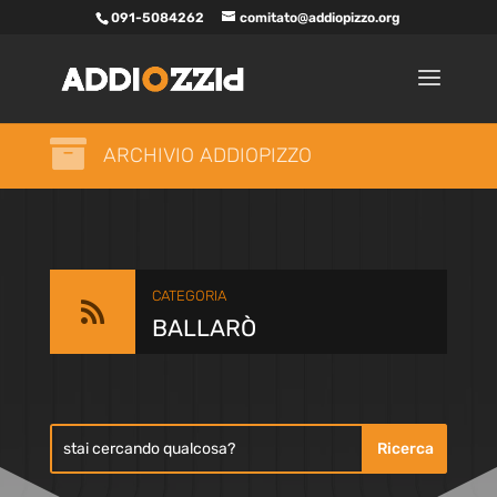
091-5084262
comitato@addiopizzo.org

ARCHIVIO ADDIOPIZZO
CATEGORIA

BALLARÒ