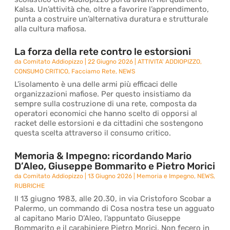
Kalsa. Un’attività che, oltre a favorire l’apprendimento,
punta a costruire un’alternativa duratura e strutturale
alla cultura mafiosa.
La forza della rete contro le estorsioni
da
Comitato Addiopizzo
|
22 Giugno 2026
|
ATTIVITA' ADDIOPIZZO
,
CONSUMO CRITICO
,
Facciamo Rete
,
NEWS
L’isolamento è una delle armi più efficaci delle
organizzazioni mafiose. Per questo insistiamo da
sempre sulla costruzione di una rete, composta da
operatori economici che hanno scelto di opporsi al
racket delle estorsioni e da cittadini che sostengono
questa scelta attraverso il consumo critico.
Memoria & Impegno: ricordando Mario
D’Aleo, Giuseppe Bommarito e Pietro Morici
da
Comitato Addiopizzo
|
13 Giugno 2026
|
Memoria e Impegno
,
NEWS
,
RUBRICHE
Il 13 giugno 1983, alle 20.30, in via Cristoforo Scobar a
Palermo, un commando di Cosa nostra tese un agguato
al capitano Mario D’Aleo, l’appuntato Giuseppe
Bommarito e il carabiniere Pietro Morici. Non fecero in