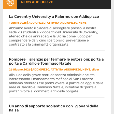
NEWS ADDIOPIZZO
La Coventry University a Palermo con Addiopizzo
1 Luglio 2026
|
ADDIOPIZZO
,
ATTIVITA' ADDIOPIZZO
,
NEWS
Abbiamo avuto il piacere di accogliere presso la nostra
sede 28 studenti e 2 docenti dell’Università di Coventry,
ateneo che da anni sceglie la Sicilia come luogo per
comprendere da vicino i percorsi di prevenzione e
contrasto alla criminalità organizzata.
Rompere il silenzio per fermare le estorsioni: porta a
porta a Cardillo e Tommaso Natale
26 Giugno 2026
|
ADDIOPIZZO
,
ATTIVITA' ADDIOPIZZO
,
NEWS
,
slider
Alla luce della grave recrudescenza criminale che sta
interessando il mandamento mafioso di San Lorenzo
abbiamo ritenuto utile promuovere, a partire da oggi e dalle
aree di Cardillo e Tommaso Natale, iniziative di “porta a
porta” rivolte ai commercianti delle borgate.
Un anno di supporto scolastico con i giovani della
Kalsa