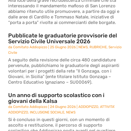
Alla luce della grave recrudescenza criminale che sta
interessando il mandamento mafioso di San Lorenzo
abbiamo ritenuto utile promuovere, a partire da oggi e
dalle aree di Cardillo e Tommaso Natale, iniziative di
“porta a porta” rivolte ai commercianti delle borgate.
Pubblicate le graduatorie provvisorie del
Servizio Civile Universale 2026
da
Comitato Addiopizzo
|
25 Giugno 2026
|
NEWS
,
RUBRICHE
,
Servizio
Civile
A seguito della revisione delle circa 480 candidature
pervenute, pubblichiamo le graduatorie degli aspiranti
volontari per i progetti della rete “Il Gonzaga, con i
Giovani, in Sicilia” (ente titolare Istituto Gonzaga –
Centro Educativo Ignaziano – SU00069).
Un anno di supporto scolastico con i
giovani della Kalsa
da
Comitato Addiopizzo
|
24 Giugno 2026
|
ADDIOPIZZO
,
ATTIVITA'
ADDIOPIZZO
,
INCLUSIONE SOCIALE
,
NEWS
Si è concluso in questi giorni, con un momento di
ascolto e restituzione, il percorso di supporto
scolastico che Addiopizzo porta avanti nel quartiere