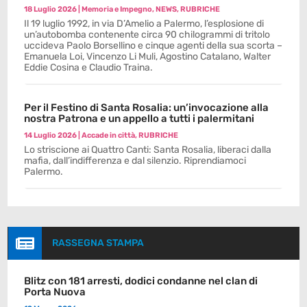
18 Luglio 2026
|
Memoria e Impegno
,
NEWS
,
RUBRICHE
Il 19 luglio 1992, in via D’Amelio a Palermo, l’esplosione di
un’autobomba contenente circa 90 chilogrammi di tritolo
uccideva Paolo Borsellino e cinque agenti della sua scorta –
Emanuela Loi, Vincenzo Li Muli, Agostino Catalano, Walter
Eddie Cosina e Claudio Traina.
Per il Festino di Santa Rosalia: un’invocazione alla
nostra Patrona e un appello a tutti i palermitani
14 Luglio 2026
|
Accade in città
,
RUBRICHE
Lo striscione ai Quattro Canti: Santa Rosalia, liberaci dalla
mafia, dall’indifferenza e dal silenzio. Riprendiamoci
Palermo.

RASSEGNA STAMPA
Blitz con 181 arresti, dodici condanne nel clan di
Porta Nuova