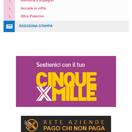
5
Memoria e impegno
5
Accade in città
5
Oltre Palermo

RASSEGNA STAMPA