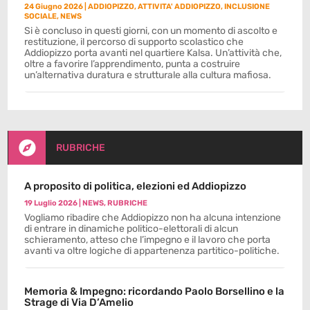
24 Giugno 2026
|
ADDIOPIZZO
,
ATTIVITA' ADDIOPIZZO
,
INCLUSIONE
SOCIALE
,
NEWS
Si è concluso in questi giorni, con un momento di ascolto e
restituzione, il percorso di supporto scolastico che
Addiopizzo porta avanti nel quartiere Kalsa. Un’attività che,
oltre a favorire l’apprendimento, punta a costruire
un’alternativa duratura e strutturale alla cultura mafiosa.

RUBRICHE
A proposito di politica, elezioni ed Addiopizzo
19 Luglio 2026
|
NEWS
,
RUBRICHE
Vogliamo ribadire che Addiopizzo non ha alcuna intenzione
di entrare in dinamiche politico-elettorali di alcun
schieramento, atteso che l’impegno e il lavoro che porta
avanti va oltre logiche di appartenenza partitico-politiche.
Memoria & Impegno: ricordando Paolo Borsellino e la
Strage di Via D’Amelio