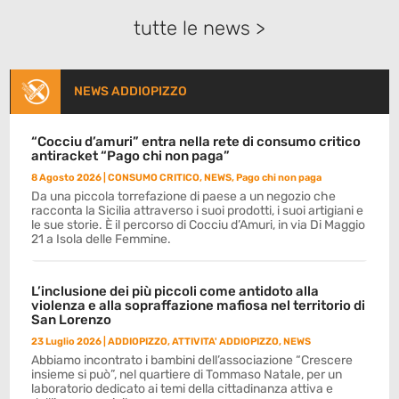
tutte le news >
NEWS ADDIOPIZZO
“Cocciu d’amuri” entra nella rete di consumo critico
antiracket “Pago chi non paga”
8 Agosto 2026
|
CONSUMO CRITICO
,
NEWS
,
Pago chi non paga
Da una piccola torrefazione di paese a un negozio che
racconta la Sicilia attraverso i suoi prodotti, i suoi artigiani e
le sue storie. È il percorso di Cocciu d’Amuri, in via Di Maggio
21 a Isola delle Femmine.
L’inclusione dei più piccoli come antidoto alla
violenza e alla sopraffazione mafiosa nel territorio di
San Lorenzo
23 Luglio 2026
|
ADDIOPIZZO
,
ATTIVITA' ADDIOPIZZO
,
NEWS
Abbiamo incontrato i bambini dell’associazione “Crescere
insieme si può”, nel quartiere di Tommaso Natale, per un
laboratorio dedicato ai temi della cittadinanza attiva e