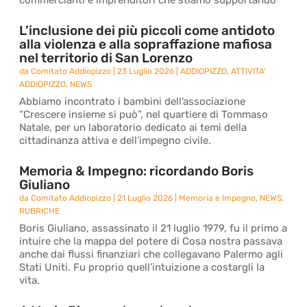
commercianti e imprenditori che stiamo supportando
L’inclusione dei più piccoli come antidoto
alla violenza e alla sopraffazione mafiosa
nel territorio di San Lorenzo
da
Comitato Addiopizzo
|
23 Luglio 2026
|
ADDIOPIZZO
,
ATTIVITA'
ADDIOPIZZO
,
NEWS
Abbiamo incontrato i bambini dell’associazione
“Crescere insieme si può”, nel quartiere di Tommaso
Natale, per un laboratorio dedicato ai temi della
cittadinanza attiva e dell’impegno civile.
Memoria & Impegno: ricordando Boris
Giuliano
da
Comitato Addiopizzo
|
21 Luglio 2026
|
Memoria e Impegno
,
NEWS
,
RUBRICHE
Boris Giuliano, assassinato il 21 luglio 1979, fu il primo a
intuire che la mappa del potere di Cosa nostra passava
anche dai flussi finanziari che collegavano Palermo agli
Stati Uniti. Fu proprio quell’intuizione a costargli la
vita.