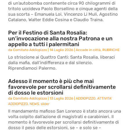
di un’autobomba contenente circa 90 chilogrammi di
tritolo uccideva Paolo Borsellino e cinque agenti della
sua scorta – Emanuela Loi, Vincenzo Li Muli, Agostino
Catalano, Walter Eddie Cosina e Claudio Traina.
Per il Festino di Santa Rosalia:
un’invocazione alla nostra Patrona e un
appello a tutti i palermitani
da
Comitato Addiopizzo
|
14 Luglio 2026
|
Accade in città
,
RUBRICHE
Lo striscione ai Quattro Canti: Santa Rosalia, liberaci
dalla mafia, dall’indifferenza e dal silenzio.
Riprendiamoci Palermo.
Adesso il momento è più che mai
favorevole per scrollarsi definitivamente
di dosso le estorsioni
da
Comitato Addiopizzo
|
13 Luglio 2026
|
ADDIOPIZZO
,
ATTIVITA'
ADDIOPIZZO
,
NEWS
,
slider
Il mandamento mafioso San Lorenzo è stato ancora una
volta colpito dall’azione di magistrati e carabinieri. Il
momento è favorevole per scrollarsi definitivamente di
dosso il peso delle estorsioni, se – e solo se –