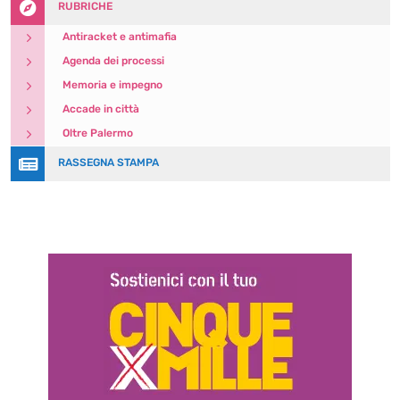

RUBRICHE
5
Antiracket e antimafia
5
Agenda dei processi
5
Memoria e impegno
5
Accade in città
5
Oltre Palermo

RASSEGNA STAMPA