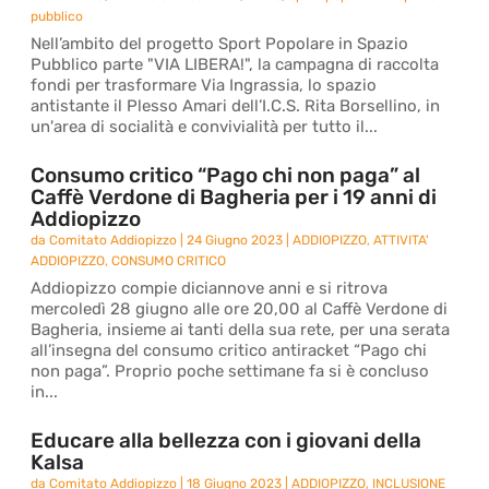
pubblico
Nell’ambito del progetto Sport Popolare in Spazio
Pubblico parte "VIA LIBERA!", la campagna di raccolta
fondi per trasformare Via Ingrassia, lo spazio
antistante il Plesso Amari dell’I.C.S. Rita Borsellino, in
un'area di socialità e convivialità per tutto il...
Consumo critico “Pago chi non paga” al
Caffè Verdone di Bagheria per i 19 anni di
Addiopizzo
da
Comitato Addiopizzo
|
24 Giugno 2023
|
ADDIOPIZZO
,
ATTIVITA'
ADDIOPIZZO
,
CONSUMO CRITICO
Addiopizzo compie diciannove anni e si ritrova
mercoledì 28 giugno alle ore 20,00 al Caffè Verdone di
Bagheria, insieme ai tanti della sua rete, per una serata
all’insegna del consumo critico antiracket “Pago chi
non paga”. Proprio poche settimane fa si è concluso
in...
Educare alla bellezza con i giovani della
Kalsa
da
Comitato Addiopizzo
|
18 Giugno 2023
|
ADDIOPIZZO
,
INCLUSIONE