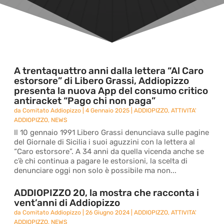
A trentaquattro anni dalla lettera “Al Caro
estorsore” di Libero Grassi, Addiopizzo
presenta la nuova App del consumo critico
antiracket “Pago chi non paga”
da
Comitato Addiopizzo
|
4 Gennaio 2025
|
ADDIOPIZZO
,
ATTIVITA'
ADDIOPIZZO
,
NEWS
Il 10 gennaio 1991 Libero Grassi denunciava sulle pagine
del Giornale di Sicilia i suoi aguzzini con la lettera al
“Caro estorsore”. A 34 anni da quella vicenda anche se
c’è chi continua a pagare le estorsioni, la scelta di
denunciare oggi non solo è possibile ma non...
ADDIOPIZZO 20, la mostra che racconta i
vent’anni di Addiopizzo
da
Comitato Addiopizzo
|
26 Giugno 2024
|
ADDIOPIZZO
,
ATTIVITA'
ADDIOPIZZO
,
NEWS