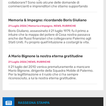
collaborare? Sono solo alcune delle domande di
commercianti e imprenditori che stiamo supportando
Memoria & Impegno: ricordando Boris Giuliano
21 Luglio 2026
|
Memoria e Impegno
,
NEWS
,
RUBRICHE
Boris Giuliano, assassinato il 21 luglio 1979, fu il primo a
intuire che la mappa del potere di Cosa nostra passava
anche dai flussi finanziari che collegavano Palermo agli
Stati Uniti. Fu proprio quell’intuizione a costargli la vita.
A Mario Bignone la nostra eterna gratitudine
21 Luglio 2026
|
NEWS
,
RUBRICHE
Il 21 luglio del 2010 veniva prematuramente a mancare
Mario Bignone, dirigente della Squadra Mobile di Palermo.
Per la legittimazione e il ruolo che ci ha sempre
riconosciuto, a lui la nostra eterna gratitudine.

RASSEGNA STAMPA