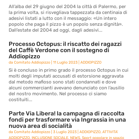
All’alba del 29 giugno del 2004 la città di Palermo, per
la prima volta, si risvegliava tappezzata da centinaia di
adesivi listati a lutto con il messaggio: «Un intero
popolo che paga il pizzo è un popolo senza dignità».
Dall’estate del 2004 ad oggi, dagli adesivi...
Processo Octopus: il riscatto dei ragazzi
del Caffè Verdone con il sostegno di
Addiopizzo
da
Comitato Addiopizzo
|
11 Luglio 2023
|
ADDIOPIZZO
Si è concluso in primo grado il processo Octopus in cui
molti degli imputati accusati di estorsione aggravata
dal metodo mafioso sono stati condannati e dove
alcuni commercianti avevano denunciato con l’ausilio
del nostro movimento. Nel processo ci siamo
costituiti...
Parte Via Libera! la campagna di raccolta
fondi per trasformare via Ingrassia in una
nuova area di socialità
da
Comitato Addiopizzo
|
3 Luglio 2023
|
ADDIOPIZZO
,
ATTIVITA'
ADDIOPIZZO
,
INCLUSIONE SOCIALE
,
NEWS
,
Sport popolare in spazio