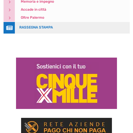
5
Memoria e impegno
5
Accade in città
5
Oltre Palermo

RASSEGNA STAMPA