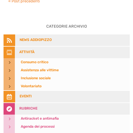
« Post precedenti
CATEGORIE ARCHIVIO

NEWS ADDIOPIZZO

ATTIVITÀ
5
Consumo critico
5
Assistenza alle vittime
5
Inclusione sociale
5
Volontariato

EVENTI

RUBRICHE
5
Antiracket e antimafia
5
Agenda dei processi