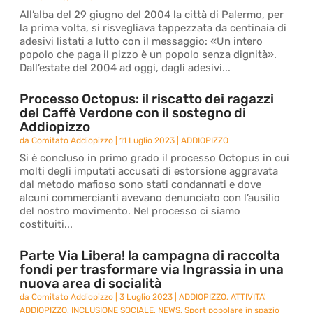
All’alba del 29 giugno del 2004 la città di Palermo, per
la prima volta, si risvegliava tappezzata da centinaia di
adesivi listati a lutto con il messaggio: «Un intero
popolo che paga il pizzo è un popolo senza dignità».
Dall’estate del 2004 ad oggi, dagli adesivi...
Processo Octopus: il riscatto dei ragazzi
del Caffè Verdone con il sostegno di
Addiopizzo
da
Comitato Addiopizzo
|
11 Luglio 2023
|
ADDIOPIZZO
Si è concluso in primo grado il processo Octopus in cui
molti degli imputati accusati di estorsione aggravata
dal metodo mafioso sono stati condannati e dove
alcuni commercianti avevano denunciato con l’ausilio
del nostro movimento. Nel processo ci siamo
costituiti...
Parte Via Libera! la campagna di raccolta
fondi per trasformare via Ingrassia in una
nuova area di socialità
da
Comitato Addiopizzo
|
3 Luglio 2023
|
ADDIOPIZZO
,
ATTIVITA'
ADDIOPIZZO
,
INCLUSIONE SOCIALE
,
NEWS
,
Sport popolare in spazio