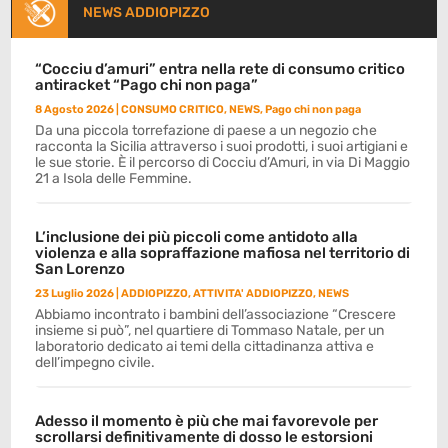
NEWS ADDIOPIZZO
“Cocciu d’amuri” entra nella rete di consumo critico
antiracket “Pago chi non paga”
8 Agosto 2026
|
CONSUMO CRITICO
,
NEWS
,
Pago chi non paga
Da una piccola torrefazione di paese a un negozio che
racconta la Sicilia attraverso i suoi prodotti, i suoi artigiani e
le sue storie. È il percorso di Cocciu d’Amuri, in via Di Maggio
21 a Isola delle Femmine.
L’inclusione dei più piccoli come antidoto alla
violenza e alla sopraffazione mafiosa nel territorio di
San Lorenzo
23 Luglio 2026
|
ADDIOPIZZO
,
ATTIVITA' ADDIOPIZZO
,
NEWS
Abbiamo incontrato i bambini dell’associazione “Crescere
insieme si può”, nel quartiere di Tommaso Natale, per un
laboratorio dedicato ai temi della cittadinanza attiva e
dell’impegno civile.
Adesso il momento è più che mai favorevole per
scrollarsi definitivamente di dosso le estorsioni