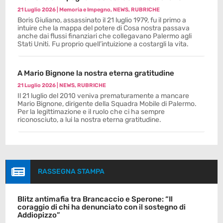
21 Luglio 2026
|
Memoria e Impegno
,
NEWS
,
RUBRICHE
Boris Giuliano, assassinato il 21 luglio 1979, fu il primo a
intuire che la mappa del potere di Cosa nostra passava
anche dai flussi finanziari che collegavano Palermo agli
Stati Uniti. Fu proprio quell’intuizione a costargli la vita.
A Mario Bignone la nostra eterna gratitudine
21 Luglio 2026
|
NEWS
,
RUBRICHE
Il 21 luglio del 2010 veniva prematuramente a mancare
Mario Bignone, dirigente della Squadra Mobile di Palermo.
Per la legittimazione e il ruolo che ci ha sempre
riconosciuto, a lui la nostra eterna gratitudine.

RASSEGNA STAMPA
Blitz antimafia tra Brancaccio e Sperone: “Il
coraggio di chi ha denunciato con il sostegno di
Addiopizzo”