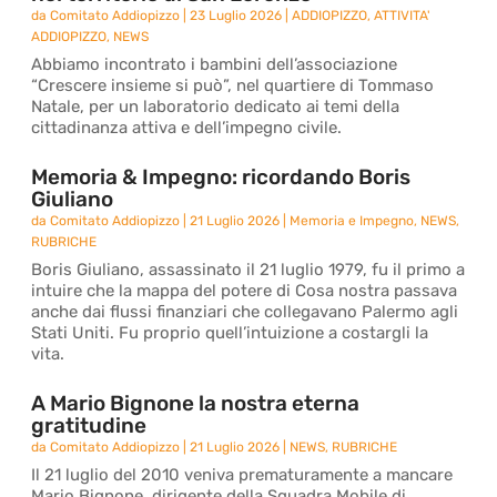
da
Comitato Addiopizzo
|
23 Luglio 2026
|
ADDIOPIZZO
,
ATTIVITA'
ADDIOPIZZO
,
NEWS
Abbiamo incontrato i bambini dell’associazione
“Crescere insieme si può”, nel quartiere di Tommaso
Natale, per un laboratorio dedicato ai temi della
cittadinanza attiva e dell’impegno civile.
Memoria & Impegno: ricordando Boris
Giuliano
da
Comitato Addiopizzo
|
21 Luglio 2026
|
Memoria e Impegno
,
NEWS
,
RUBRICHE
Boris Giuliano, assassinato il 21 luglio 1979, fu il primo a
intuire che la mappa del potere di Cosa nostra passava
anche dai flussi finanziari che collegavano Palermo agli
Stati Uniti. Fu proprio quell’intuizione a costargli la
vita.
A Mario Bignone la nostra eterna
gratitudine
da
Comitato Addiopizzo
|
21 Luglio 2026
|
NEWS
,
RUBRICHE
Il 21 luglio del 2010 veniva prematuramente a mancare
Mario Bignone, dirigente della Squadra Mobile di