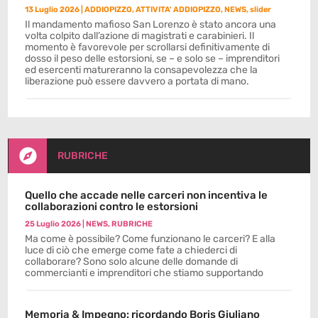
13 Luglio 2026
|
ADDIOPIZZO
,
ATTIVITA' ADDIOPIZZO
,
NEWS
,
slider
Il mandamento mafioso San Lorenzo è stato ancora una
volta colpito dall’azione di magistrati e carabinieri. Il
momento è favorevole per scrollarsi definitivamente di
dosso il peso delle estorsioni, se – e solo se – imprenditori
ed esercenti matureranno la consapevolezza che la
liberazione può essere davvero a portata di mano.

RUBRICHE
Quello che accade nelle carceri non incentiva le
collaborazioni contro le estorsioni
25 Luglio 2026
|
NEWS
,
RUBRICHE
Ma come è possibile? Come funzionano le carceri? E alla
luce di ciò che emerge come fate a chiederci di
collaborare? Sono solo alcune delle domande di
commercianti e imprenditori che stiamo supportando
Memoria & Impegno: ricordando Boris Giuliano