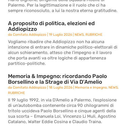
Palermo. Per la legittimazione e il ruolo che ci ha
sempre riconosciuto, a lui la nostra eterna gratitudine.
A proposito di politica, elezioni ed
Addiopizzo
da
Comitato Addiopizzo
|
19 Luglio 2026
|
NEWS
,
RUBRICHE
Vogliamo ribadire che Addiopizzo non ha alcuna
intenzione di entrare in dinamiche politico-elettorali di
alcun schieramento, atteso che l’impegno e il lavoro
che porta avanti va oltre logiche di appartenenza
partitico-politiche.
Memoria & Impegno: ricordando Paolo
Borsellino e la Strage di Via D’Amelio
da
Comitato Addiopizzo
|
18 Luglio 2026
|
Memoria e Impegno
,
NEWS
,
RUBRICHE
Il 19 luglio 1992, in via D’Amelio a Palermo, l’esplosione
di un’autobomba contenente circa 90 chilogrammi di
tritolo uccideva Paolo Borsellino e cinque agenti della
sua scorta – Emanuela Loi, Vincenzo Li Muli, Agostino
Catalano, Walter Eddie Cosina e Claudio Traina.