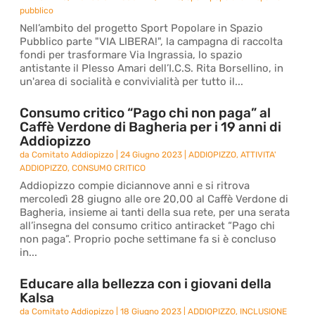
pubblico
Nell’ambito del progetto Sport Popolare in Spazio
Pubblico parte "VIA LIBERA!", la campagna di raccolta
fondi per trasformare Via Ingrassia, lo spazio
antistante il Plesso Amari dell’I.C.S. Rita Borsellino, in
un'area di socialità e convivialità per tutto il...
Consumo critico “Pago chi non paga” al
Caffè Verdone di Bagheria per i 19 anni di
Addiopizzo
da
Comitato Addiopizzo
|
24 Giugno 2023
|
ADDIOPIZZO
,
ATTIVITA'
ADDIOPIZZO
,
CONSUMO CRITICO
Addiopizzo compie diciannove anni e si ritrova
mercoledì 28 giugno alle ore 20,00 al Caffè Verdone di
Bagheria, insieme ai tanti della sua rete, per una serata
all’insegna del consumo critico antiracket “Pago chi
non paga”. Proprio poche settimane fa si è concluso
in...
Educare alla bellezza con i giovani della
Kalsa
da
Comitato Addiopizzo
|
18 Giugno 2023
|
ADDIOPIZZO
,
INCLUSIONE