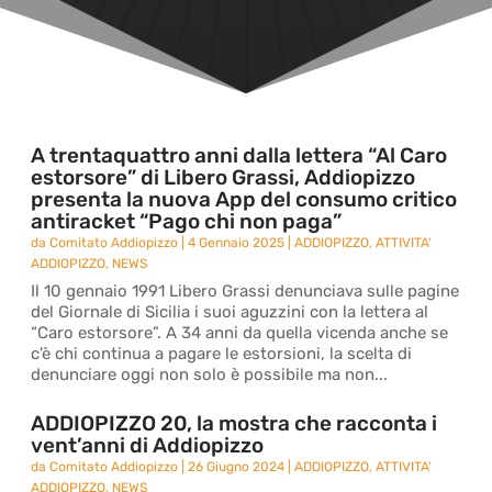
A trentaquattro anni dalla lettera “Al Caro
estorsore” di Libero Grassi, Addiopizzo
presenta la nuova App del consumo critico
antiracket “Pago chi non paga”
da
Comitato Addiopizzo
|
4 Gennaio 2025
|
ADDIOPIZZO
,
ATTIVITA'
ADDIOPIZZO
,
NEWS
Il 10 gennaio 1991 Libero Grassi denunciava sulle pagine
del Giornale di Sicilia i suoi aguzzini con la lettera al
“Caro estorsore”. A 34 anni da quella vicenda anche se
c’è chi continua a pagare le estorsioni, la scelta di
denunciare oggi non solo è possibile ma non...
ADDIOPIZZO 20, la mostra che racconta i
vent’anni di Addiopizzo
da
Comitato Addiopizzo
|
26 Giugno 2024
|
ADDIOPIZZO
,
ATTIVITA'
ADDIOPIZZO
,
NEWS