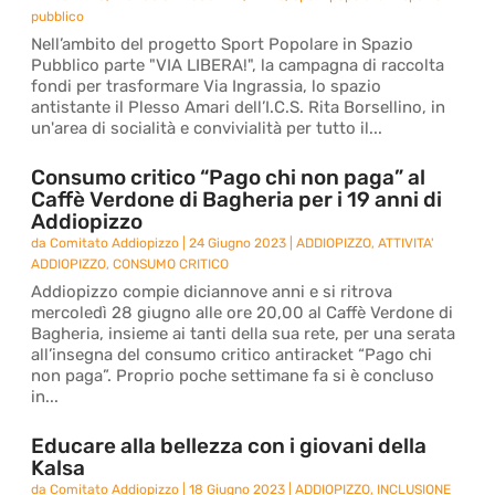
pubblico
Nell’ambito del progetto Sport Popolare in Spazio
Pubblico parte "VIA LIBERA!", la campagna di raccolta
fondi per trasformare Via Ingrassia, lo spazio
antistante il Plesso Amari dell’I.C.S. Rita Borsellino, in
un'area di socialità e convivialità per tutto il...
Consumo critico “Pago chi non paga” al
Caffè Verdone di Bagheria per i 19 anni di
Addiopizzo
da
Comitato Addiopizzo
|
24 Giugno 2023
|
ADDIOPIZZO
,
ATTIVITA'
ADDIOPIZZO
,
CONSUMO CRITICO
Addiopizzo compie diciannove anni e si ritrova
mercoledì 28 giugno alle ore 20,00 al Caffè Verdone di
Bagheria, insieme ai tanti della sua rete, per una serata
all’insegna del consumo critico antiracket “Pago chi
non paga”. Proprio poche settimane fa si è concluso
in...
Educare alla bellezza con i giovani della
Kalsa
da
Comitato Addiopizzo
|
18 Giugno 2023
|
ADDIOPIZZO
,
INCLUSIONE