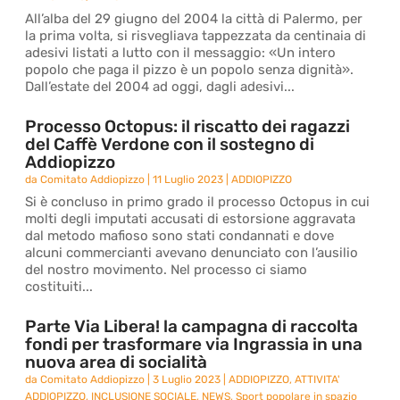
All’alba del 29 giugno del 2004 la città di Palermo, per
la prima volta, si risvegliava tappezzata da centinaia di
adesivi listati a lutto con il messaggio: «Un intero
popolo che paga il pizzo è un popolo senza dignità».
Dall’estate del 2004 ad oggi, dagli adesivi...
Processo Octopus: il riscatto dei ragazzi
del Caffè Verdone con il sostegno di
Addiopizzo
da
Comitato Addiopizzo
|
11 Luglio 2023
|
ADDIOPIZZO
Si è concluso in primo grado il processo Octopus in cui
molti degli imputati accusati di estorsione aggravata
dal metodo mafioso sono stati condannati e dove
alcuni commercianti avevano denunciato con l’ausilio
del nostro movimento. Nel processo ci siamo
costituiti...
Parte Via Libera! la campagna di raccolta
fondi per trasformare via Ingrassia in una
nuova area di socialità
da
Comitato Addiopizzo
|
3 Luglio 2023
|
ADDIOPIZZO
,
ATTIVITA'
ADDIOPIZZO
,
INCLUSIONE SOCIALE
,
NEWS
,
Sport popolare in spazio