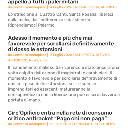
appello a tutti i palermitani
da
Comitato Addiopizzo
|
14 Luglio 2026
|
Accade in città
,
RUBRICHE
Lo striscione ai Quattro Canti: Santa Rosalia, liberaci
dalla mafia, dall’indifferenza e dal silenzio.
Riprendiamoci Palermo.
Adesso il momento è più che mai
favorevole per scrollarsi definitivamente
di dosso le estorsioni
da
Comitato Addiopizzo
|
13 Luglio 2026
|
ADDIOPIZZO
,
ATTIVITA'
ADDIOPIZZO
,
NEWS
,
slider
Il mandamento mafioso San Lorenzo è stato ancora una
volta colpito dall’azione di magistrati e carabinieri. Il
momento è favorevole per scrollarsi definitivamente di
dosso il peso delle estorsioni, se – e solo se –
imprenditori ed esercenti matureranno la
consapevolezza che la liberazione può essere davvero a
portata di mano.
Circ’Opificio entra nella rete di consumo
critico antiracket “Pago chi non paga”
da
Comitato Addiopizzo
|
11 Luglio 2026
|
CONSUMO CRITICO
,
NEWS
,