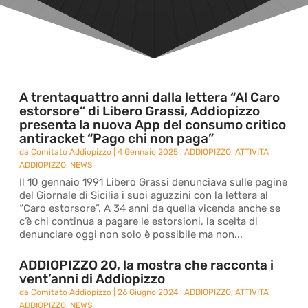
A trentaquattro anni dalla lettera “Al Caro
estorsore” di Libero Grassi, Addiopizzo
presenta la nuova App del consumo critico
antiracket “Pago chi non paga”
da
Comitato Addiopizzo
|
4 Gennaio 2025
|
ADDIOPIZZO
,
ATTIVITA'
ADDIOPIZZO
,
NEWS
Il 10 gennaio 1991 Libero Grassi denunciava sulle pagine
del Giornale di Sicilia i suoi aguzzini con la lettera al
“Caro estorsore”. A 34 anni da quella vicenda anche se
c’è chi continua a pagare le estorsioni, la scelta di
denunciare oggi non solo è possibile ma non...
ADDIOPIZZO 20, la mostra che racconta i
vent’anni di Addiopizzo
da
Comitato Addiopizzo
|
26 Giugno 2024
|
ADDIOPIZZO
,
ATTIVITA'
ADDIOPIZZO
,
NEWS