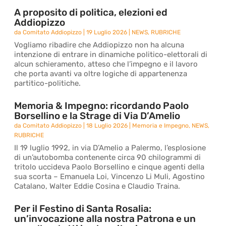
A proposito di politica, elezioni ed
Addiopizzo
da
Comitato Addiopizzo
|
19 Luglio 2026
|
NEWS
,
RUBRICHE
Vogliamo ribadire che Addiopizzo non ha alcuna
intenzione di entrare in dinamiche politico-elettorali di
alcun schieramento, atteso che l’impegno e il lavoro
che porta avanti va oltre logiche di appartenenza
partitico-politiche.
Memoria & Impegno: ricordando Paolo
Borsellino e la Strage di Via D’Amelio
da
Comitato Addiopizzo
|
18 Luglio 2026
|
Memoria e Impegno
,
NEWS
,
RUBRICHE
Il 19 luglio 1992, in via D’Amelio a Palermo, l’esplosione
di un’autobomba contenente circa 90 chilogrammi di
tritolo uccideva Paolo Borsellino e cinque agenti della
sua scorta – Emanuela Loi, Vincenzo Li Muli, Agostino
Catalano, Walter Eddie Cosina e Claudio Traina.
Per il Festino di Santa Rosalia:
un’invocazione alla nostra Patrona e un