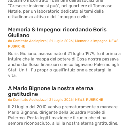
Abbiamo incontrato i bambini dell’associazione
“Crescere insieme si può”, nel quartiere di Tommaso
Natale, per un laboratorio dedicato ai temi della
cittadinanza attiva e dell’impegno civile.
Memoria & Impegno: ricordando Boris
Giuliano
da
Comitato Addiopizzo
|
21 Luglio 2026
|
Memoria e Impegno
,
NEWS
,
RUBRICHE
Boris Giuliano, assassinato il 21 luglio 1979, fu il primo a
intuire che la mappa del potere di Cosa nostra passava
anche dai flussi finanziari che collegavano Palermo agli
Stati Uniti. Fu proprio quell’intuizione a costargli la
vita.
A Mario Bignone la nostra eterna
gratitudine
da
Comitato Addiopizzo
|
21 Luglio 2026
|
NEWS
,
RUBRICHE
Il 21 luglio del 2010 veniva prematuramente a mancare
Mario Bignone, dirigente della Squadra Mobile di
Palermo. Per la legittimazione e il ruolo che ci ha
sempre riconosciuto, a lui la nostra eterna gratitudine.