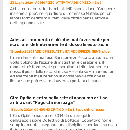
23 Luglio 2026
|
ADDIOPIZZO
,
ATTIVITA' ADDIOPIZZO
,
NEWS
Abbiamo incontrato i bambini dell’associazione “Crescere
insieme si può”, nel quartiere di Tommaso Natale, per un
laboratorio dedicato ai temi della cittadinanza attiva e
dell’impegno civile.
Adesso il momento è più che mai favorevole per
scrollarsi definitivamente di dosso le estorsioni
13 Luglio 2026
|
ADDIOPIZZO
,
ATTIVITA' ADDIOPIZZO
,
NEWS
,
slider
Il mandamento mafioso San Lorenzo è stato ancora una
volta colpito dall’azione di magistrati e carabinieri. Il
momento è favorevole per scrollarsi definitivamente di
dosso il peso delle estorsioni, se – e solo se – imprenditori
ed esercenti matureranno la consapevolezza che la
liberazione può essere davvero a portata di mano.
Circ’Opificio entra nella rete di consumo critico
antiracket “Pago chi non paga”
11 Luglio 2026
|
CONSUMO CRITICO
,
NEWS
,
Pago chi non paga
Il Circ’Opificio nasce nel 2014 da un progetto
dell’Associazione Collettivo di Bottega. L’obiettivo non è
semplicemente insegnare una disciplina sportiva, ma usare
il circo come occasione di incontro e inclusione.