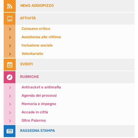

NEWS ADDIOPIZZO

ATTIVITÀ
5
Consumo critico
5
Assistenza alle vittime
5
Inclusione sociale
5
Volontariato

EVENTI

RUBRICHE
5
Antiracket e antimafia
5
Agenda dei processi
5
Memoria e impegno
5
Accade in città
5
Oltre Palermo

RASSEGNA STAMPA