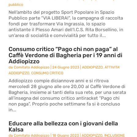
pubblico
Nell’ambito del progetto Sport Popolare in Spazio
Pubblico parte "VIA LIBERA!", la campagna di raccolta
fondi per trasformare Via Ingrassia, lo spazio
antistante il Plesso Amari dell’I.C.S. Rita Borsellino, in
un'area di socialità e convivialità per tutto il...
Consumo critico “Pago chi non paga” al
Caffè Verdone di Bagheria per i 19 anni di
Addiopizzo
da
Comitato Addiopizzo
|
24 Giugno 2023
|
ADDIOPIZZO
,
ATTIVITA'
ADDIOPIZZO
,
CONSUMO CRITICO
Addiopizzo compie diciannove anni e si ritrova
mercoledì 28 giugno alle ore 20,00 al Caffè Verdone di
Bagheria, insieme ai tanti della sua rete, per una serata
all’insegna del consumo critico antiracket “Pago chi
non paga”. Proprio poche settimane fa si è concluso
in...
Educare alla bellezza con i giovani della
Kalsa
da
Comitato Addiopizzo
|
18 Giugno 2023
|
ADDIOPIZZO
,
INCLUSIONE