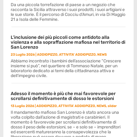
Da una piccola torrefazione di paese a un negozio che
racconta la Sicilia attraverso i suoi prodotti, i suoi artigiani e
le sue storie. È il percorso di Cocciu d’Amuri, in via Di Maggio
21 a Isola delle Femmine.
L’inclusione dei più piccoli come antidoto alla
violenza e alla sopraffazione mafiosa nel territorio di
San Lorenzo
23 Luglio 2026
|
ADDIOPIZZO
,
ATTIVITA' ADDIOPIZZO
,
NEWS
Abbiamo incontrato i bambini dell’associazione “Crescere
insieme si può”, nel quartiere di Tommaso Natale, per un
laboratorio dedicato ai temi della cittadinanza attiva e
dell’impegno civile.
Adesso il momento è più che mai favorevole per
scrollarsi definitivamente di dosso le estorsioni
13 Luglio 2026
|
ADDIOPIZZO
,
ATTIVITA' ADDIOPIZZO
,
NEWS
,
slider
Il mandamento mafioso San Lorenzo è stato ancora una
volta colpito dall’azione di magistrati e carabinieri. Il
momento è favorevole per scrollarsi definitivamente di
dosso il peso delle estorsioni, se – e solo se – imprenditori
ed esercenti matureranno la consapevolezza che la
liberazione può essere davvero a portata di mano.