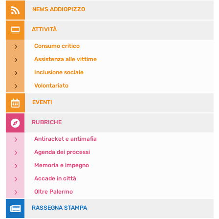

NEWS ADDIOPIZZO

ATTIVITÀ
5
Consumo critico
5
Assistenza alle vittime
5
Inclusione sociale
5
Volontariato

EVENTI

RUBRICHE
5
Antiracket e antimafia
5
Agenda dei processi
5
Memoria e impegno
5
Accade in città
5
Oltre Palermo

RASSEGNA STAMPA