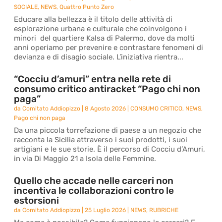
SOCIALE
,
NEWS
,
Quattro Punto Zero
Educare alla bellezza è il titolo delle attività di
esplorazione urbana e culturale che coinvolgono i
minori del quartiere Kalsa di Palermo, dove da molti
anni operiamo per prevenire e contrastare fenomeni di
devianza e di disagio sociale. L’iniziativa rientra...
“Cocciu d’amuri” entra nella rete di
consumo critico antiracket “Pago chi non
paga”
da
Comitato Addiopizzo
|
8 Agosto 2026
|
CONSUMO CRITICO
,
NEWS
,
Pago chi non paga
Da una piccola torrefazione di paese a un negozio che
racconta la Sicilia attraverso i suoi prodotti, i suoi
artigiani e le sue storie. È il percorso di Cocciu d’Amuri,
in via Di Maggio 21 a Isola delle Femmine.
Quello che accade nelle carceri non
incentiva le collaborazioni contro le
estorsioni
da
Comitato Addiopizzo
|
25 Luglio 2026
|
NEWS
,
RUBRICHE