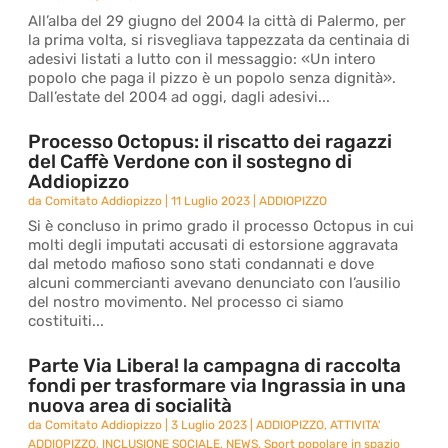
All’alba del 29 giugno del 2004 la città di Palermo, per
la prima volta, si risvegliava tappezzata da centinaia di
adesivi listati a lutto con il messaggio: «Un intero
popolo che paga il pizzo è un popolo senza dignità».
Dall’estate del 2004 ad oggi, dagli adesivi...
Processo Octopus: il riscatto dei ragazzi
del Caffè Verdone con il sostegno di
Addiopizzo
da
Comitato Addiopizzo
|
11 Luglio 2023
|
ADDIOPIZZO
Si è concluso in primo grado il processo Octopus in cui
molti degli imputati accusati di estorsione aggravata
dal metodo mafioso sono stati condannati e dove
alcuni commercianti avevano denunciato con l’ausilio
del nostro movimento. Nel processo ci siamo
costituiti...
Parte Via Libera! la campagna di raccolta
fondi per trasformare via Ingrassia in una
nuova area di socialità
da
Comitato Addiopizzo
|
3 Luglio 2023
|
ADDIOPIZZO
,
ATTIVITA'
ADDIOPIZZO
,
INCLUSIONE SOCIALE
,
NEWS
,
Sport popolare in spazio