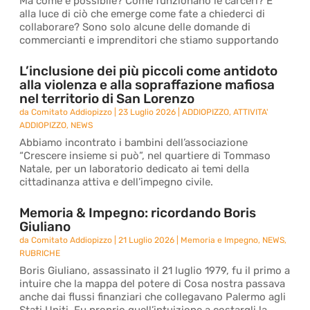
Ma come è possibile? Come funzionano le carceri? E
alla luce di ciò che emerge come fate a chiederci di
collaborare? Sono solo alcune delle domande di
commercianti e imprenditori che stiamo supportando
L’inclusione dei più piccoli come antidoto
alla violenza e alla sopraffazione mafiosa
nel territorio di San Lorenzo
da
Comitato Addiopizzo
|
23 Luglio 2026
|
ADDIOPIZZO
,
ATTIVITA'
ADDIOPIZZO
,
NEWS
Abbiamo incontrato i bambini dell’associazione
“Crescere insieme si può”, nel quartiere di Tommaso
Natale, per un laboratorio dedicato ai temi della
cittadinanza attiva e dell’impegno civile.
Memoria & Impegno: ricordando Boris
Giuliano
da
Comitato Addiopizzo
|
21 Luglio 2026
|
Memoria e Impegno
,
NEWS
,
RUBRICHE
Boris Giuliano, assassinato il 21 luglio 1979, fu il primo a
intuire che la mappa del potere di Cosa nostra passava
anche dai flussi finanziari che collegavano Palermo agli