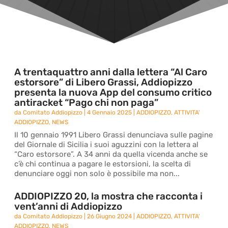
A trentaquattro anni dalla lettera “Al Caro
estorsore” di Libero Grassi, Addiopizzo
presenta la nuova App del consumo critico
antiracket “Pago chi non paga”
da
Comitato Addiopizzo
|
4 Gennaio 2025
|
ADDIOPIZZO
,
ATTIVITA'
ADDIOPIZZO
,
NEWS
Il 10 gennaio 1991 Libero Grassi denunciava sulle pagine
del Giornale di Sicilia i suoi aguzzini con la lettera al
“Caro estorsore”. A 34 anni da quella vicenda anche se
c’è chi continua a pagare le estorsioni, la scelta di
denunciare oggi non solo è possibile ma non...
ADDIOPIZZO 20, la mostra che racconta i
vent’anni di Addiopizzo
da
Comitato Addiopizzo
|
26 Giugno 2024
|
ADDIOPIZZO
,
ATTIVITA'
ADDIOPIZZO
,
NEWS