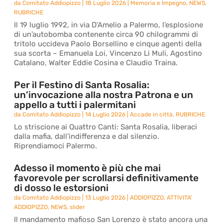
da
Comitato Addiopizzo
|
18 Luglio 2026
|
Memoria e Impegno
,
NEWS
,
RUBRICHE
Il 19 luglio 1992, in via D’Amelio a Palermo, l’esplosione
di un’autobomba contenente circa 90 chilogrammi di
tritolo uccideva Paolo Borsellino e cinque agenti della
sua scorta – Emanuela Loi, Vincenzo Li Muli, Agostino
Catalano, Walter Eddie Cosina e Claudio Traina.
Per il Festino di Santa Rosalia:
un’invocazione alla nostra Patrona e un
appello a tutti i palermitani
da
Comitato Addiopizzo
|
14 Luglio 2026
|
Accade in città
,
RUBRICHE
Lo striscione ai Quattro Canti: Santa Rosalia, liberaci
dalla mafia, dall’indifferenza e dal silenzio.
Riprendiamoci Palermo.
Adesso il momento è più che mai
favorevole per scrollarsi definitivamente
di dosso le estorsioni
da
Comitato Addiopizzo
|
13 Luglio 2026
|
ADDIOPIZZO
,
ATTIVITA'
ADDIOPIZZO
,
NEWS
,
slider
Il mandamento mafioso San Lorenzo è stato ancora una