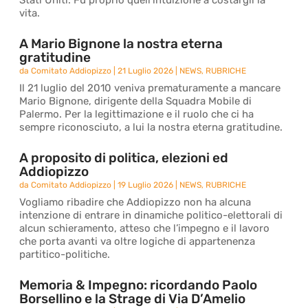
Stati Uniti. Fu proprio quell’intuizione a costargli la
vita.
A Mario Bignone la nostra eterna
gratitudine
da
Comitato Addiopizzo
|
21 Luglio 2026
|
NEWS
,
RUBRICHE
Il 21 luglio del 2010 veniva prematuramente a mancare
Mario Bignone, dirigente della Squadra Mobile di
Palermo. Per la legittimazione e il ruolo che ci ha
sempre riconosciuto, a lui la nostra eterna gratitudine.
A proposito di politica, elezioni ed
Addiopizzo
da
Comitato Addiopizzo
|
19 Luglio 2026
|
NEWS
,
RUBRICHE
Vogliamo ribadire che Addiopizzo non ha alcuna
intenzione di entrare in dinamiche politico-elettorali di
alcun schieramento, atteso che l’impegno e il lavoro
che porta avanti va oltre logiche di appartenenza
partitico-politiche.
Memoria & Impegno: ricordando Paolo
Borsellino e la Strage di Via D’Amelio