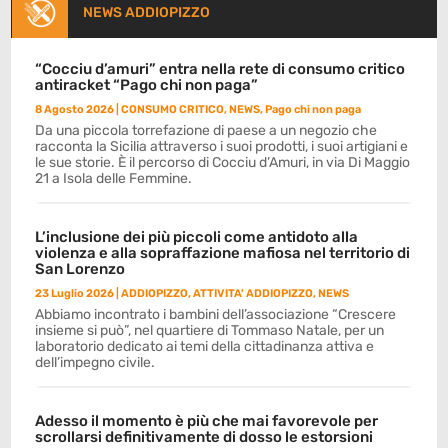
NEWS ADDIOPIZZO
“Cocciu d’amuri” entra nella rete di consumo critico
antiracket “Pago chi non paga”
8 Agosto 2026
|
CONSUMO CRITICO
,
NEWS
,
Pago chi non paga
Da una piccola torrefazione di paese a un negozio che
racconta la Sicilia attraverso i suoi prodotti, i suoi artigiani e
le sue storie. È il percorso di Cocciu d’Amuri, in via Di Maggio
21 a Isola delle Femmine.
L’inclusione dei più piccoli come antidoto alla
violenza e alla sopraffazione mafiosa nel territorio di
San Lorenzo
23 Luglio 2026
|
ADDIOPIZZO
,
ATTIVITA' ADDIOPIZZO
,
NEWS
Abbiamo incontrato i bambini dell’associazione “Crescere
insieme si può”, nel quartiere di Tommaso Natale, per un
laboratorio dedicato ai temi della cittadinanza attiva e
dell’impegno civile.
Adesso il momento è più che mai favorevole per
scrollarsi definitivamente di dosso le estorsioni