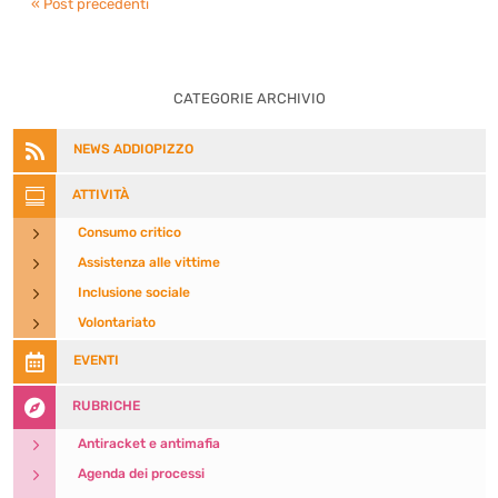
« Post precedenti
CATEGORIE ARCHIVIO

NEWS ADDIOPIZZO

ATTIVITÀ
5
Consumo critico
5
Assistenza alle vittime
5
Inclusione sociale
5
Volontariato

EVENTI

RUBRICHE
5
Antiracket e antimafia
5
Agenda dei processi