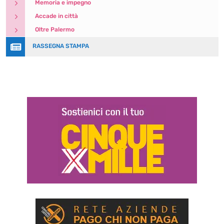
5
Memoria e impegno
5
Accade in città
5
Oltre Palermo

RASSEGNA STAMPA