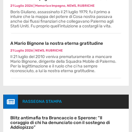
21 Luglio 2026
|
Memoria e Impegno
,
NEWS
,
RUBRICHE
Boris Giuliano, assassinato il 21 luglio 1979, fu il primo a
intuire che la mappa del potere di Cosa nostra passava
anche dai flussi finanziari che collegavano Palermo agli
Stati Uniti. Fu proprio quell’intuizione a costargli la vita.
A Mario Bignone la nostra eterna gratitudine
21 Luglio 2026
|
NEWS
,
RUBRICHE
Il 21 luglio del 2010 veniva prematuramente a mancare
Mario Bignone, dirigente della Squadra Mobile di Palermo.
Per la legittimazione e il ruolo che ci ha sempre
riconosciuto, a lui la nostra eterna gratitudine.

RASSEGNA STAMPA
Blitz antimafia tra Brancaccio e Sperone: “Il
coraggio di chi ha denunciato con il sostegno di
Addiopizzo”