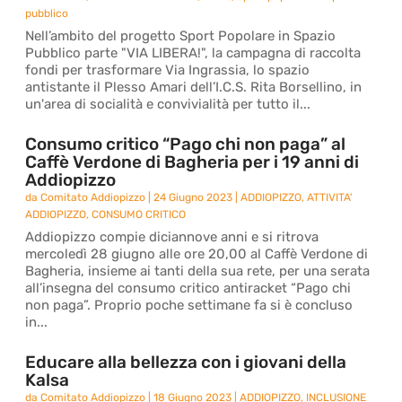
pubblico
Nell’ambito del progetto Sport Popolare in Spazio
Pubblico parte "VIA LIBERA!", la campagna di raccolta
fondi per trasformare Via Ingrassia, lo spazio
antistante il Plesso Amari dell’I.C.S. Rita Borsellino, in
un'area di socialità e convivialità per tutto il...
Consumo critico “Pago chi non paga” al
Caffè Verdone di Bagheria per i 19 anni di
Addiopizzo
da
Comitato Addiopizzo
|
24 Giugno 2023
|
ADDIOPIZZO
,
ATTIVITA'
ADDIOPIZZO
,
CONSUMO CRITICO
Addiopizzo compie diciannove anni e si ritrova
mercoledì 28 giugno alle ore 20,00 al Caffè Verdone di
Bagheria, insieme ai tanti della sua rete, per una serata
all’insegna del consumo critico antiracket “Pago chi
non paga”. Proprio poche settimane fa si è concluso
in...
Educare alla bellezza con i giovani della
Kalsa
da
Comitato Addiopizzo
|
18 Giugno 2023
|
ADDIOPIZZO
,
INCLUSIONE