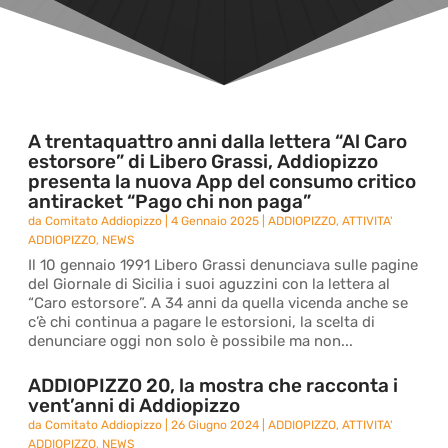
A trentaquattro anni dalla lettera “Al Caro
estorsore” di Libero Grassi, Addiopizzo
presenta la nuova App del consumo critico
antiracket “Pago chi non paga”
da
Comitato Addiopizzo
|
4 Gennaio 2025
|
ADDIOPIZZO
,
ATTIVITA'
ADDIOPIZZO
,
NEWS
Il 10 gennaio 1991 Libero Grassi denunciava sulle pagine
del Giornale di Sicilia i suoi aguzzini con la lettera al
“Caro estorsore”. A 34 anni da quella vicenda anche se
c’è chi continua a pagare le estorsioni, la scelta di
denunciare oggi non solo è possibile ma non...
ADDIOPIZZO 20, la mostra che racconta i
vent’anni di Addiopizzo
da
Comitato Addiopizzo
|
26 Giugno 2024
|
ADDIOPIZZO
,
ATTIVITA'
ADDIOPIZZO
,
NEWS