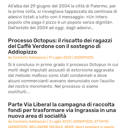
All’alba del 29 giugno del 2004 la città di Palermo, per
la prima volta, si risvegliava tappezzata da centinaia di
adesivi listati a lutto con il messaggio: «Un intero
popolo che paga il pizzo è un popolo senza dignità».
Dall’estate del 2004 ad oggi, dagli adesivi...
Processo Octopus: il riscatto dei ragazzi
del Caffè Verdone con il sostegno di
Addiopizzo
da
Comitato Addiopizzo
|
11 Luglio 2023
|
ADDIOPIZZO
Si è concluso in primo grado il processo Octopus in cui
molti degli imputati accusati di estorsione aggravata
dal metodo mafioso sono stati condannati e dove
alcuni commercianti avevano denunciato con l’ausilio
del nostro movimento. Nel processo ci siamo
costituiti...
Parte Via Libera! la campagna di raccolta
fondi per trasformare via Ingrassia in una
nuova area di socialità
da
Comitato Addiopizzo
|
3 Luglio 2023
|
ADDIOPIZZO
,
ATTIVITA'
ADDIOPIZZO
,
INCLUSIONE SOCIALE
,
NEWS
,
Sport popolare in spazio