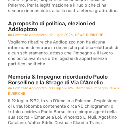
Palermo. Per la legittimazione e il ruolo che ci ha
sempre riconosciuto, a lui la nostra eterna gratitudine.
A proposito di politica, elezioni ed
Addiopizzo
da
Comitato Addiopizzo
|
19 Luglio 2026
|
NEWS
,
RUBRICHE
Vogliamo ribadire che Addiopizzo non ha alcuna
intenzione di entrare in dinamiche politico-elettorali di
alcun schieramento, atteso che l’impegno e il lavoro
che porta avanti va oltre logiche di appartenenza
partitico-politiche.
Memoria & Impegno: ricordando Paolo
Borsellino e la Strage di Via D’Amelio
da
Comitato Addiopizzo
|
18 Luglio 2026
|
Memoria e Impegno
,
NEWS
,
RUBRICHE
Il 19 luglio 1992, in via D’Amelio a Palermo, l’esplosione
di un’autobomba contenente circa 90 chilogrammi di
tritolo uccideva Paolo Borsellino e cinque agenti della
sua scorta – Emanuela Loi, Vincenzo Li Muli, Agostino
Catalano, Walter Eddie Cosina e Claudio Traina.