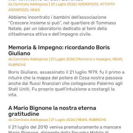
da
Comitato Addiopizzo
|
23 Luglio 2026
|
ADDIOPIZZO
,
ATTIVITA'
ADDIOPIZZO
,
NEWS
Abbiamo incontrato i bambini dell’associazione
“Crescere insieme si può”, nel quartiere di Tommaso
Natale, per un laboratorio dedicato ai temi della
cittadinanza attiva e dell’impegno civile.
Memoria & Impegno: ricordando Boris
Giuliano
da
Comitato Addiopizzo
|
21 Luglio 2026
|
Memoria e Impegno
,
NEWS
,
RUBRICHE
Boris Giuliano, assassinato il 21 luglio 1979, fu il primo a
intuire che la mappa del potere di Cosa nostra passava
anche dai flussi finanziari che collegavano Palermo agli
Stati Uniti. Fu proprio quell’intuizione a costargli la
vita.
A Mario Bignone la nostra eterna
gratitudine
da
Comitato Addiopizzo
|
21 Luglio 2026
|
NEWS
,
RUBRICHE
Il 21 luglio del 2010 veniva prematuramente a mancare
Mario Bignone, dirigente della Squadra Mobile di