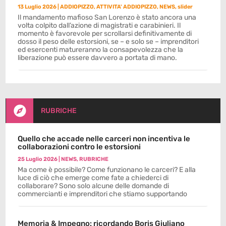
13 Luglio 2026
|
ADDIOPIZZO
,
ATTIVITA' ADDIOPIZZO
,
NEWS
,
slider
Il mandamento mafioso San Lorenzo è stato ancora una
volta colpito dall’azione di magistrati e carabinieri. Il
momento è favorevole per scrollarsi definitivamente di
dosso il peso delle estorsioni, se – e solo se – imprenditori
ed esercenti matureranno la consapevolezza che la
liberazione può essere davvero a portata di mano.

RUBRICHE
Quello che accade nelle carceri non incentiva le
collaborazioni contro le estorsioni
25 Luglio 2026
|
NEWS
,
RUBRICHE
Ma come è possibile? Come funzionano le carceri? E alla
luce di ciò che emerge come fate a chiederci di
collaborare? Sono solo alcune delle domande di
commercianti e imprenditori che stiamo supportando
Memoria & Impegno: ricordando Boris Giuliano