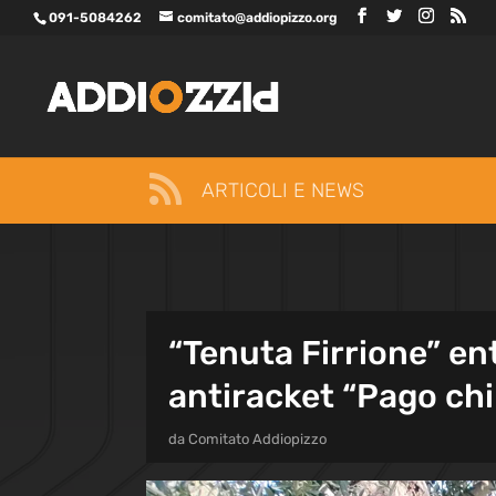
091-5084262
comitato@addiopizzo.org

ARTICOLI E NEWS
“Tenuta Firrione” en
antiracket “Pago ch
da
Comitato Addiopizzo