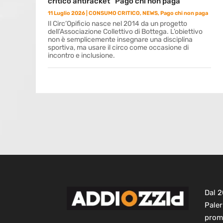
critico antiracket “Pago chi non paga”
11 Luglio 2026
|
CONSUMO CRITICO
,
NEWS
,
Pago chi non paga
Il Circ’Opificio nasce nel 2014 da un progetto
dell’Associazione Collettivo di Bottega. L’obiettivo
non è semplicemente insegnare una disciplina
sportiva, ma usare il circo come occasione di
incontro e inclusione.
Dal 
Paler
prom