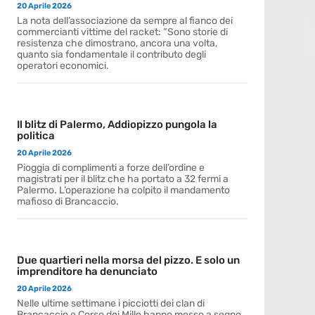
20 Aprile 2026
La nota dell’associazione da sempre al fianco dei
commercianti vittime del racket: “Sono storie di
resistenza che dimostrano, ancora una volta,
quanto sia fondamentale il contributo degli
operatori economici.
Il blitz di Palermo, Addiopizzo pungola la
politica
20 Aprile 2026
Pioggia di complimenti a forze dell’ordine e
magistrati per il blitz che ha portato a 32 fermi a
Palermo. L’operazione ha colpito il mandamento
mafioso di Brancaccio.
Due quartieri nella morsa del pizzo. E solo un
imprenditore ha denunciato
20 Aprile 2026
Nelle ultime settimane i picciotti dei clan di
Brancaccio e Corso dei Mille hanno messo a segno