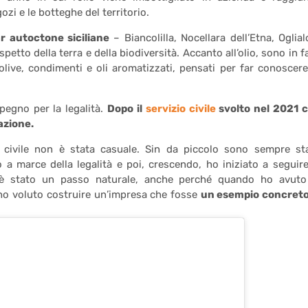
ozi e le botteghe del territorio.
ar autoctone siciliane
– Biancolilla, Nocellara dell’Etna, Oglial
petto della terra e della biodiversità. Accanto all’olio, sono in f
live, condimenti e oli aromatizzati, pensati per far conoscere
mpegno per la legalità.
Dopo il
servizio civile
svolto nel 2021 
azione.
o civile non è stata casuale. Sin da piccolo sono sempre st
 a marce della legalità e poi, crescendo, ho iniziato a seguire
o è stato un passo naturale, anche perché quando ho avuto
ia ho voluto costruire un’impresa che fosse
un esempio concreto