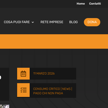
Home
Contatti
COSA PUOI FARE
RETE IMPRESE
BLOG
DONA

11 MARZO 2026
o

CONSUMO CRITICO
|
NEWS
|
PAGO CHI NON PAGA