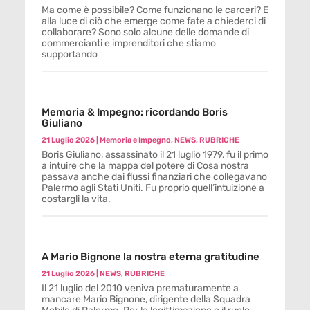
Ma come è possibile? Come funzionano le carceri? E
alla luce di ciò che emerge come fate a chiederci di
collaborare? Sono solo alcune delle domande di
commercianti e imprenditori che stiamo
supportando
Memoria & Impegno: ricordando Boris
Giuliano
21 Luglio 2026
|
Memoria e Impegno
,
NEWS
,
RUBRICHE
Boris Giuliano, assassinato il 21 luglio 1979, fu il primo
a intuire che la mappa del potere di Cosa nostra
passava anche dai flussi finanziari che collegavano
Palermo agli Stati Uniti. Fu proprio quell’intuizione a
costargli la vita.
A Mario Bignone la nostra eterna gratitudine
21 Luglio 2026
|
NEWS
,
RUBRICHE
Il 21 luglio del 2010 veniva prematuramente a
mancare Mario Bignone, dirigente della Squadra