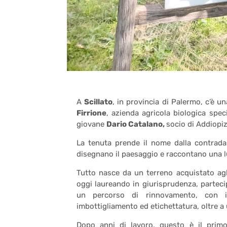
A
Scillato
, in provincia di Palermo, c’è u
Firrione
, azienda agricola biologica speci
giovane
Dario Catalano,
socio di Addiopiz
La tenuta prende il nome dalla contrada 
disegnano il paesaggio e raccontano una lu
Tutto nasce da un terreno acquistato agli
oggi laureando in giurisprudenza, parteci
un percorso di rinnovamento, con inv
imbottigliamento ed etichettatura, oltre a 
Dopo anni di lavoro, questo è il primo