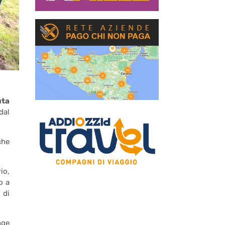
ta
dal
che
io,
o a
 di
nge