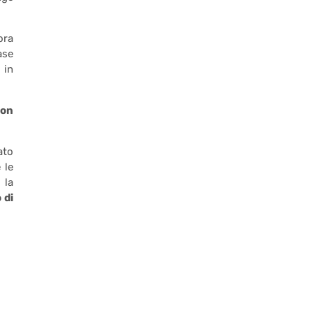
ora
ase
 in
con
ato
 le
 la
 di