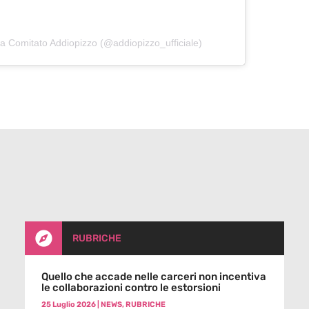
da Comitato Addiopizzo (@addiopizzo_ufficiale)

RUBRICHE
Quello che accade nelle carceri non incentiva
le collaborazioni contro le estorsioni
25 Luglio 2026
|
NEWS
,
RUBRICHE