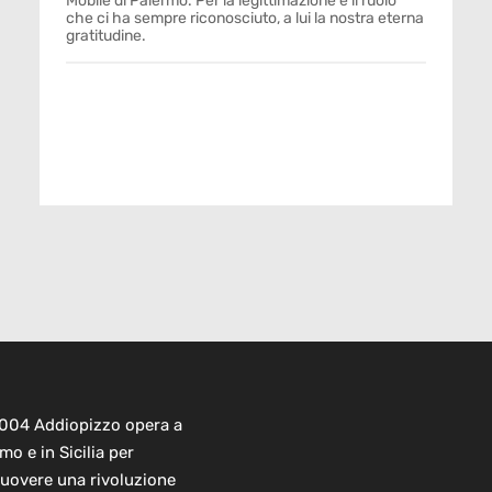
Mobile di Palermo. Per la legittimazione e il ruolo
che ci ha sempre riconosciuto, a lui la nostra eterna
gratitudine.
2004 Addiopizzo opera a
mo e in Sicilia per
uovere una rivoluzione