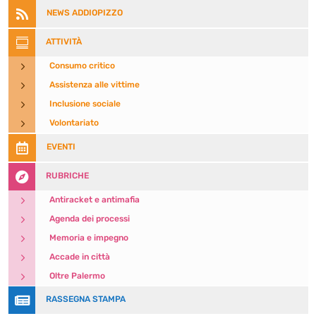

NEWS ADDIOPIZZO

ATTIVITÀ
5
Consumo critico
5
Assistenza alle vittime
5
Inclusione sociale
5
Volontariato

EVENTI

RUBRICHE
5
Antiracket e antimafia
5
Agenda dei processi
5
Memoria e impegno
5
Accade in città
5
Oltre Palermo

RASSEGNA STAMPA