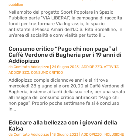
pubblico
Nell’ambito del progetto Sport Popolare in Spazio
Pubblico parte "VIA LIBERA!", la campagna di raccolta
fondi per trasformare Via Ingrassia, lo spazio
antistante il Plesso Amari dell’I.C.S. Rita Borsellino, in
un'area di socialità e convivialità per tutto il...
Consumo critico “Pago chi non paga” al
Caffè Verdone di Bagheria per i 19 anni di
Addiopizzo
da
Comitato Addiopizzo
|
24 Giugno 2023
|
ADDIOPIZZO
,
ATTIVITA'
ADDIOPIZZO
,
CONSUMO CRITICO
Addiopizzo compie diciannove anni e si ritrova
mercoledì 28 giugno alle ore 20,00 al Caffè Verdone di
Bagheria, insieme ai tanti della sua rete, per una serata
all’insegna del consumo critico antiracket “Pago chi
non paga”. Proprio poche settimane fa si è concluso
in...
Educare alla bellezza con i giovani della
Kalsa
da
Comitato Addiopizzo
|
18 Giugno 2023
|
ADDIOPIZZO
,
INCLUSIONE