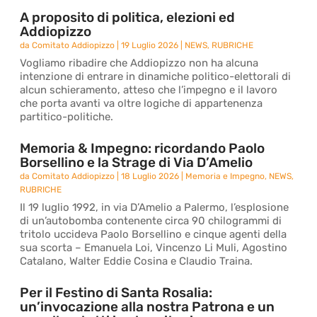
A proposito di politica, elezioni ed
Addiopizzo
da
Comitato Addiopizzo
|
19 Luglio 2026
|
NEWS
,
RUBRICHE
Vogliamo ribadire che Addiopizzo non ha alcuna
intenzione di entrare in dinamiche politico-elettorali di
alcun schieramento, atteso che l’impegno e il lavoro
che porta avanti va oltre logiche di appartenenza
partitico-politiche.
Memoria & Impegno: ricordando Paolo
Borsellino e la Strage di Via D’Amelio
da
Comitato Addiopizzo
|
18 Luglio 2026
|
Memoria e Impegno
,
NEWS
,
RUBRICHE
Il 19 luglio 1992, in via D’Amelio a Palermo, l’esplosione
di un’autobomba contenente circa 90 chilogrammi di
tritolo uccideva Paolo Borsellino e cinque agenti della
sua scorta – Emanuela Loi, Vincenzo Li Muli, Agostino
Catalano, Walter Eddie Cosina e Claudio Traina.
Per il Festino di Santa Rosalia:
un’invocazione alla nostra Patrona e un