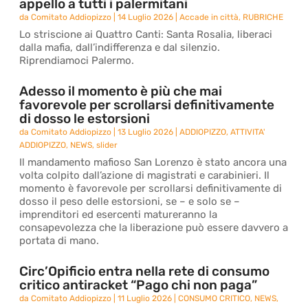
appello a tutti i palermitani
da
Comitato Addiopizzo
|
14 Luglio 2026
|
Accade in città
,
RUBRICHE
Lo striscione ai Quattro Canti: Santa Rosalia, liberaci
dalla mafia, dall’indifferenza e dal silenzio.
Riprendiamoci Palermo.
Adesso il momento è più che mai
favorevole per scrollarsi definitivamente
di dosso le estorsioni
da
Comitato Addiopizzo
|
13 Luglio 2026
|
ADDIOPIZZO
,
ATTIVITA'
ADDIOPIZZO
,
NEWS
,
slider
Il mandamento mafioso San Lorenzo è stato ancora una
volta colpito dall’azione di magistrati e carabinieri. Il
momento è favorevole per scrollarsi definitivamente di
dosso il peso delle estorsioni, se – e solo se –
imprenditori ed esercenti matureranno la
consapevolezza che la liberazione può essere davvero a
portata di mano.
Circ’Opificio entra nella rete di consumo
critico antiracket “Pago chi non paga”
da
Comitato Addiopizzo
|
11 Luglio 2026
|
CONSUMO CRITICO
,
NEWS
,