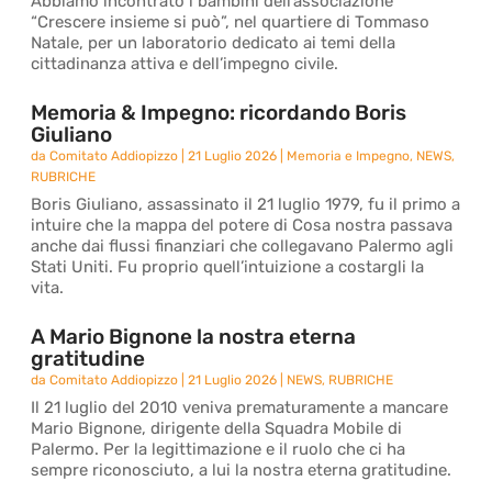
Abbiamo incontrato i bambini dell’associazione
“Crescere insieme si può”, nel quartiere di Tommaso
Natale, per un laboratorio dedicato ai temi della
cittadinanza attiva e dell’impegno civile.
Memoria & Impegno: ricordando Boris
Giuliano
da
Comitato Addiopizzo
|
21 Luglio 2026
|
Memoria e Impegno
,
NEWS
,
RUBRICHE
Boris Giuliano, assassinato il 21 luglio 1979, fu il primo a
intuire che la mappa del potere di Cosa nostra passava
anche dai flussi finanziari che collegavano Palermo agli
Stati Uniti. Fu proprio quell’intuizione a costargli la
vita.
A Mario Bignone la nostra eterna
gratitudine
da
Comitato Addiopizzo
|
21 Luglio 2026
|
NEWS
,
RUBRICHE
Il 21 luglio del 2010 veniva prematuramente a mancare
Mario Bignone, dirigente della Squadra Mobile di
Palermo. Per la legittimazione e il ruolo che ci ha
sempre riconosciuto, a lui la nostra eterna gratitudine.