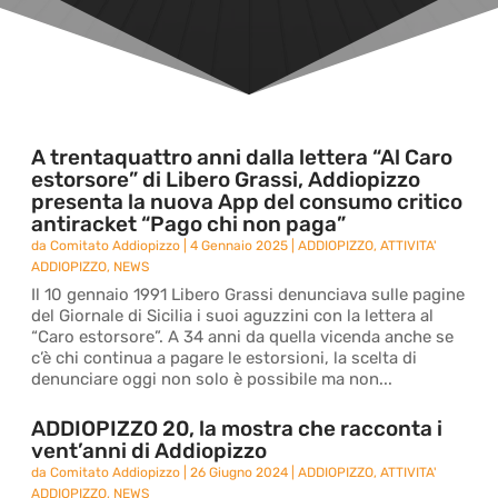
A trentaquattro anni dalla lettera “Al Caro
estorsore” di Libero Grassi, Addiopizzo
presenta la nuova App del consumo critico
antiracket “Pago chi non paga”
da
Comitato Addiopizzo
|
4 Gennaio 2025
|
ADDIOPIZZO
,
ATTIVITA'
ADDIOPIZZO
,
NEWS
Il 10 gennaio 1991 Libero Grassi denunciava sulle pagine
del Giornale di Sicilia i suoi aguzzini con la lettera al
“Caro estorsore”. A 34 anni da quella vicenda anche se
c’è chi continua a pagare le estorsioni, la scelta di
denunciare oggi non solo è possibile ma non...
ADDIOPIZZO 20, la mostra che racconta i
vent’anni di Addiopizzo
da
Comitato Addiopizzo
|
26 Giugno 2024
|
ADDIOPIZZO
,
ATTIVITA'
ADDIOPIZZO
,
NEWS