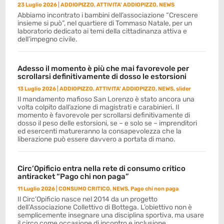
23 Luglio 2026
|
ADDIOPIZZO
,
ATTIVITA' ADDIOPIZZO
,
NEWS
Abbiamo incontrato i bambini dell’associazione “Crescere
insieme si può”, nel quartiere di Tommaso Natale, per un
laboratorio dedicato ai temi della cittadinanza attiva e
dell’impegno civile.
Adesso il momento è più che mai favorevole per
scrollarsi definitivamente di dosso le estorsioni
13 Luglio 2026
|
ADDIOPIZZO
,
ATTIVITA' ADDIOPIZZO
,
NEWS
,
slider
Il mandamento mafioso San Lorenzo è stato ancora una
volta colpito dall’azione di magistrati e carabinieri. Il
momento è favorevole per scrollarsi definitivamente di
dosso il peso delle estorsioni, se – e solo se – imprenditori
ed esercenti matureranno la consapevolezza che la
liberazione può essere davvero a portata di mano.
Circ’Opificio entra nella rete di consumo critico
antiracket “Pago chi non paga”
11 Luglio 2026
|
CONSUMO CRITICO
,
NEWS
,
Pago chi non paga
Il Circ’Opificio nasce nel 2014 da un progetto
dell’Associazione Collettivo di Bottega. L’obiettivo non è
semplicemente insegnare una disciplina sportiva, ma usare
il circo come occasione di incontro e inclusione.