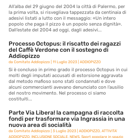
All’alba del 29 giugno del 2004 la città di Palermo, per
la prima volta, si risvegliava tappezzata da centinaia di
adesivi listati a lutto con il messaggio: «Un intero
popolo che paga il pizzo è un popolo senza dignità».
Dall’estate del 2004 ad oggi, dagli adesivi...
Processo Octopus: il riscatto dei ragazzi
del Caffè Verdone con il sostegno di
Addiopizzo
da
Comitato Addiopizzo
|
11 Luglio 2023
|
ADDIOPIZZO
Si è concluso in primo grado il processo Octopus in cui
molti degli imputati accusati di estorsione aggravata
dal metodo mafioso sono stati condannati e dove
alcuni commercianti avevano denunciato con l’ausilio
del nostro movimento. Nel processo ci siamo
costituiti...
Parte Via Libera! la campagna di raccolta
fondi per trasformare via Ingrassia in una
nuova area di socialità
da
Comitato Addiopizzo
|
3 Luglio 2023
|
ADDIOPIZZO
,
ATTIVITA'
ADDIOPIZZO
,
INCLUSIONE SOCIALE
,
NEWS
,
Sport popolare in spazio