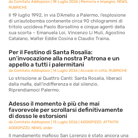
da
Comitato Addiopizzo
|
18 Luglio 2026
|
Memoria e Impegno
,
NEWS
,
RUBRICHE
Il 19 luglio 1992, in via D’Amelio a Palermo, l’esplosione
di un’autobomba contenente circa 90 chilogrammi di
tritolo uccideva Paolo Borsellino e cinque agenti della
sua scorta – Emanuela Loi, Vincenzo Li Muli, Agostino
Catalano, Walter Eddie Cosina e Claudio Traina.
Per il Festino di Santa Rosalia:
un’invocazione alla nostra Patrona e un
appello a tutti i palermitani
da
Comitato Addiopizzo
|
14 Luglio 2026
|
Accade in città
,
RUBRICHE
Lo striscione ai Quattro Canti: Santa Rosalia, liberaci
dalla mafia, dall’indifferenza e dal silenzio.
Riprendiamoci Palermo.
Adesso il momento è più che mai
favorevole per scrollarsi definitivamente
di dosso le estorsioni
da
Comitato Addiopizzo
|
13 Luglio 2026
|
ADDIOPIZZO
,
ATTIVITA'
ADDIOPIZZO
,
NEWS
,
slider
Il mandamento mafioso San Lorenzo è stato ancora una