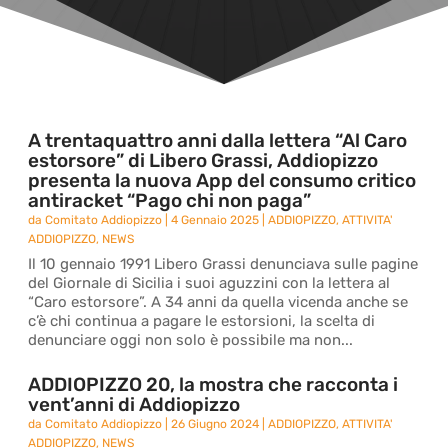
A trentaquattro anni dalla lettera “Al Caro
estorsore” di Libero Grassi, Addiopizzo
presenta la nuova App del consumo critico
antiracket “Pago chi non paga”
da
Comitato Addiopizzo
|
4 Gennaio 2025
|
ADDIOPIZZO
,
ATTIVITA'
ADDIOPIZZO
,
NEWS
Il 10 gennaio 1991 Libero Grassi denunciava sulle pagine
del Giornale di Sicilia i suoi aguzzini con la lettera al
“Caro estorsore”. A 34 anni da quella vicenda anche se
c’è chi continua a pagare le estorsioni, la scelta di
denunciare oggi non solo è possibile ma non...
ADDIOPIZZO 20, la mostra che racconta i
vent’anni di Addiopizzo
da
Comitato Addiopizzo
|
26 Giugno 2024
|
ADDIOPIZZO
,
ATTIVITA'
ADDIOPIZZO
,
NEWS