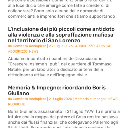
Ma come è possibile? Come funzionano le carceri? E
alla luce di ciò che emerge come fate a chiederci di
collaborare? Sono solo alcune delle domande di
commercianti e imprenditori che stiamo supportando
L’inclusione dei più piccoli come antidoto
alla violenza e alla sopraffazione mafiosa
nel territorio di San Lorenzo
da
Comitato Addiopizzo
|
23 Luglio 2026
|
ADDIOPIZZO
,
ATTIVITA'
ADDIOPIZZO
,
NEWS
Abbiamo incontrato i bambini dell’associazione
“Crescere insieme si può”, nel quartiere di Tommaso
Natale, per un laboratorio dedicato ai temi della
cittadinanza attiva e dell’impegno civile.
Memoria & Impegno: ricordando Boris
Giuliano
da
Comitato Addiopizzo
|
21 Luglio 2026
|
Memoria e Impegno
,
NEWS
,
RUBRICHE
Boris Giuliano, assassinato il 21 luglio 1979, fu il primo a
intuire che la mappa del potere di Cosa nostra passava
anche dai flussi finanziari che collegavano Palermo agli
Stati Uniti. Fu proprio quell’intuizione a costargli la