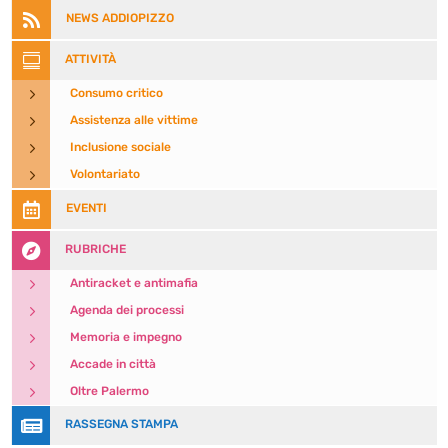

NEWS ADDIOPIZZO

ATTIVITÀ
5
Consumo critico
5
Assistenza alle vittime
5
Inclusione sociale
5
Volontariato

EVENTI

RUBRICHE
5
Antiracket e antimafia
5
Agenda dei processi
5
Memoria e impegno
5
Accade in città
5
Oltre Palermo

RASSEGNA STAMPA