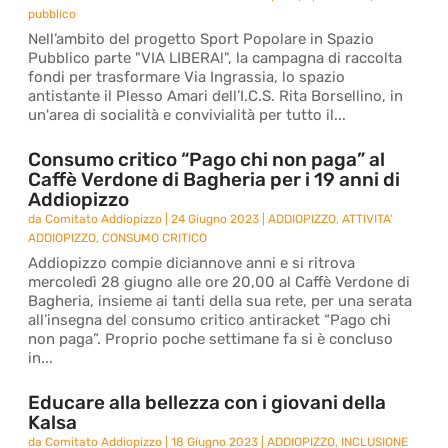
pubblico
Nell’ambito del progetto Sport Popolare in Spazio
Pubblico parte "VIA LIBERA!", la campagna di raccolta
fondi per trasformare Via Ingrassia, lo spazio
antistante il Plesso Amari dell’I.C.S. Rita Borsellino, in
un'area di socialità e convivialità per tutto il...
Consumo critico “Pago chi non paga” al
Caffè Verdone di Bagheria per i 19 anni di
Addiopizzo
da
Comitato Addiopizzo
|
24 Giugno 2023
|
ADDIOPIZZO
,
ATTIVITA'
ADDIOPIZZO
,
CONSUMO CRITICO
Addiopizzo compie diciannove anni e si ritrova
mercoledì 28 giugno alle ore 20,00 al Caffè Verdone di
Bagheria, insieme ai tanti della sua rete, per una serata
all’insegna del consumo critico antiracket “Pago chi
non paga”. Proprio poche settimane fa si è concluso
in...
Educare alla bellezza con i giovani della
Kalsa
da
Comitato Addiopizzo
|
18 Giugno 2023
|
ADDIOPIZZO
,
INCLUSIONE