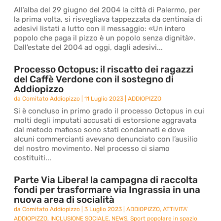
All’alba del 29 giugno del 2004 la città di Palermo, per
la prima volta, si risvegliava tappezzata da centinaia di
adesivi listati a lutto con il messaggio: «Un intero
popolo che paga il pizzo è un popolo senza dignità».
Dall’estate del 2004 ad oggi, dagli adesivi...
Processo Octopus: il riscatto dei ragazzi
del Caffè Verdone con il sostegno di
Addiopizzo
da
Comitato Addiopizzo
|
11 Luglio 2023
|
ADDIOPIZZO
Si è concluso in primo grado il processo Octopus in cui
molti degli imputati accusati di estorsione aggravata
dal metodo mafioso sono stati condannati e dove
alcuni commercianti avevano denunciato con l’ausilio
del nostro movimento. Nel processo ci siamo
costituiti...
Parte Via Libera! la campagna di raccolta
fondi per trasformare via Ingrassia in una
nuova area di socialità
da
Comitato Addiopizzo
|
3 Luglio 2023
|
ADDIOPIZZO
,
ATTIVITA'
ADDIOPIZZO
,
INCLUSIONE SOCIALE
,
NEWS
,
Sport popolare in spazio