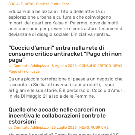
SOCIALE
,
NEWS
,
Quattro Punto Zero
Educare alla bellezza è il titolo delle attività di
esplorazione urbana e culturale che coinvolgono i
minori del quartiere Kalsa di Palermo, dove da molti
anni operiamo per prevenire e contrastare fenomeni di
devianza e di disagio sociale. L’iniziativa rientra...
“Cocciu d’amuri” entra nella rete di
consumo critico antiracket “Pago chi non
paga”
da
Comitato Addiopizzo
|
8 Agosto 2026
|
CONSUMO CRITICO
,
NEWS
,
Pago chi non paga
Da una piccola torrefazione di paese a un negozio che
racconta la Sicilia attraverso i suoi prodotti, i suoi
artigiani e le sue storie. È il percorso di Cocciu d’Amuri,
in via Di Maggio 21 a Isola delle Femmine.
Quello che accade nelle carceri non
incentiva le collaborazioni contro le
estorsioni
da
Comitato Addiopizzo
|
25 Luglio 2026
|
NEWS
,
RUBRICHE