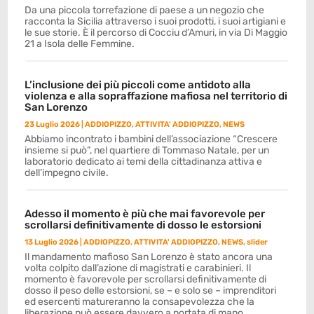
Da una piccola torrefazione di paese a un negozio che
racconta la Sicilia attraverso i suoi prodotti, i suoi artigiani e
le sue storie. È il percorso di Cocciu d’Amuri, in via Di Maggio
21 a Isola delle Femmine.
L’inclusione dei più piccoli come antidoto alla
violenza e alla sopraffazione mafiosa nel territorio di
San Lorenzo
23 Luglio 2026
|
ADDIOPIZZO
,
ATTIVITA' ADDIOPIZZO
,
NEWS
Abbiamo incontrato i bambini dell’associazione “Crescere
insieme si può”, nel quartiere di Tommaso Natale, per un
laboratorio dedicato ai temi della cittadinanza attiva e
dell’impegno civile.
Adesso il momento è più che mai favorevole per
scrollarsi definitivamente di dosso le estorsioni
13 Luglio 2026
|
ADDIOPIZZO
,
ATTIVITA' ADDIOPIZZO
,
NEWS
,
slider
Il mandamento mafioso San Lorenzo è stato ancora una
volta colpito dall’azione di magistrati e carabinieri. Il
momento è favorevole per scrollarsi definitivamente di
dosso il peso delle estorsioni, se – e solo se – imprenditori
ed esercenti matureranno la consapevolezza che la
liberazione può essere davvero a portata di mano.