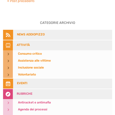
« Post precedenti
CATEGORIE ARCHIVIO

NEWS ADDIOPIZZO

ATTIVITÀ
5
Consumo critico
5
Assistenza alle vittime
5
Inclusione sociale
5
Volontariato

EVENTI

RUBRICHE
5
Antiracket e antimafia
5
Agenda dei processi