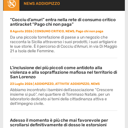
NEWS ADDIOPIZZO
“Cocciu d’amuri” entra nella rete di consumo critico
antiracket “Pago chi non paga”
8 Agosto 2026
|
CONSUMO CRITICO
,
NEWS
,
Pago chi non paga
Da una piccola torrefazione di paese a un negozio che
racconta la Sicilia attraverso i suoi prodotti, i suoi artigiani e
le sue storie. È il percorso di Cocciu d’Amuri, in via Di Maggio
21 a Isola delle Femmine.
L’inclusione dei più piccoli come antidoto alla
violenza e alla sopraffazione mafiosa nel territorio di
San Lorenzo
23 Luglio 2026
|
ADDIOPIZZO
,
ATTIVITA' ADDIOPIZZO
,
NEWS
Abbiamo incontrato i bambini dell’associazione “Crescere
insieme si può”, nel quartiere di Tommaso Natale, per un
laboratorio dedicato ai temi della cittadinanza attiva e
dell’impegno civile.
Adesso il momento è più che mai favorevole per
scrollarsi definitivamente di dosso le estorsioni