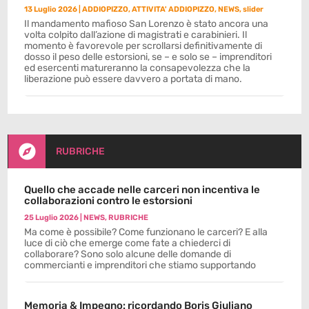
13 Luglio 2026
|
ADDIOPIZZO
,
ATTIVITA' ADDIOPIZZO
,
NEWS
,
slider
Il mandamento mafioso San Lorenzo è stato ancora una
volta colpito dall’azione di magistrati e carabinieri. Il
momento è favorevole per scrollarsi definitivamente di
dosso il peso delle estorsioni, se – e solo se – imprenditori
ed esercenti matureranno la consapevolezza che la
liberazione può essere davvero a portata di mano.

RUBRICHE
Quello che accade nelle carceri non incentiva le
collaborazioni contro le estorsioni
25 Luglio 2026
|
NEWS
,
RUBRICHE
Ma come è possibile? Come funzionano le carceri? E alla
luce di ciò che emerge come fate a chiederci di
collaborare? Sono solo alcune delle domande di
commercianti e imprenditori che stiamo supportando
Memoria & Impegno: ricordando Boris Giuliano