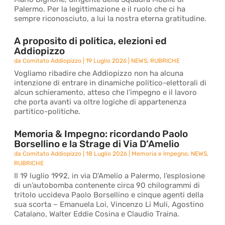
Palermo. Per la legittimazione e il ruolo che ci ha
sempre riconosciuto, a lui la nostra eterna gratitudine.
A proposito di politica, elezioni ed
Addiopizzo
da
Comitato Addiopizzo
|
19 Luglio 2026
|
NEWS
,
RUBRICHE
Vogliamo ribadire che Addiopizzo non ha alcuna
intenzione di entrare in dinamiche politico-elettorali di
alcun schieramento, atteso che l’impegno e il lavoro
che porta avanti va oltre logiche di appartenenza
partitico-politiche.
Memoria & Impegno: ricordando Paolo
Borsellino e la Strage di Via D’Amelio
da
Comitato Addiopizzo
|
18 Luglio 2026
|
Memoria e Impegno
,
NEWS
,
RUBRICHE
Il 19 luglio 1992, in via D’Amelio a Palermo, l’esplosione
di un’autobomba contenente circa 90 chilogrammi di
tritolo uccideva Paolo Borsellino e cinque agenti della
sua scorta – Emanuela Loi, Vincenzo Li Muli, Agostino
Catalano, Walter Eddie Cosina e Claudio Traina.