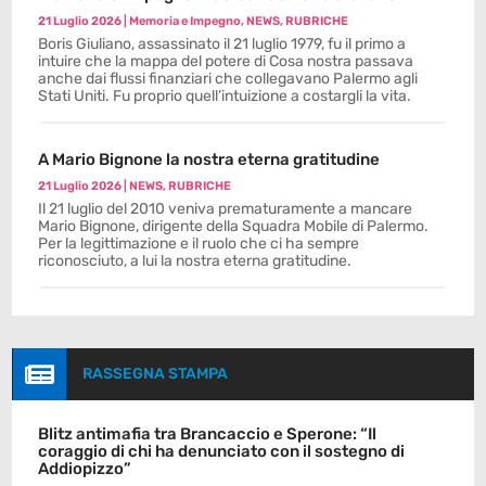
21 Luglio 2026
|
Memoria e Impegno
,
NEWS
,
RUBRICHE
Boris Giuliano, assassinato il 21 luglio 1979, fu il primo a
intuire che la mappa del potere di Cosa nostra passava
anche dai flussi finanziari che collegavano Palermo agli
Stati Uniti. Fu proprio quell’intuizione a costargli la vita.
A Mario Bignone la nostra eterna gratitudine
21 Luglio 2026
|
NEWS
,
RUBRICHE
Il 21 luglio del 2010 veniva prematuramente a mancare
Mario Bignone, dirigente della Squadra Mobile di Palermo.
Per la legittimazione e il ruolo che ci ha sempre
riconosciuto, a lui la nostra eterna gratitudine.

RASSEGNA STAMPA
Blitz antimafia tra Brancaccio e Sperone: “Il
coraggio di chi ha denunciato con il sostegno di
Addiopizzo”