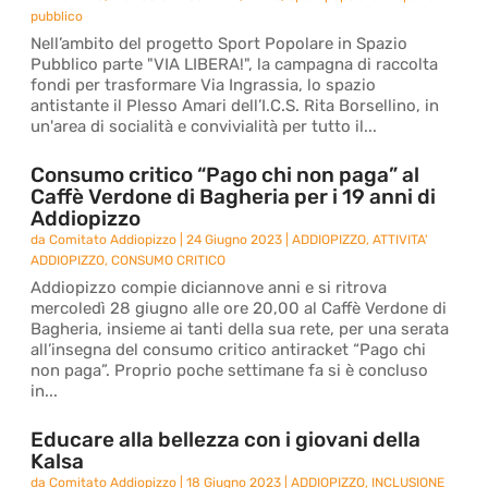
pubblico
Nell’ambito del progetto Sport Popolare in Spazio
Pubblico parte "VIA LIBERA!", la campagna di raccolta
fondi per trasformare Via Ingrassia, lo spazio
antistante il Plesso Amari dell’I.C.S. Rita Borsellino, in
un'area di socialità e convivialità per tutto il...
Consumo critico “Pago chi non paga” al
Caffè Verdone di Bagheria per i 19 anni di
Addiopizzo
da
Comitato Addiopizzo
|
24 Giugno 2023
|
ADDIOPIZZO
,
ATTIVITA'
ADDIOPIZZO
,
CONSUMO CRITICO
Addiopizzo compie diciannove anni e si ritrova
mercoledì 28 giugno alle ore 20,00 al Caffè Verdone di
Bagheria, insieme ai tanti della sua rete, per una serata
all’insegna del consumo critico antiracket “Pago chi
non paga”. Proprio poche settimane fa si è concluso
in...
Educare alla bellezza con i giovani della
Kalsa
da
Comitato Addiopizzo
|
18 Giugno 2023
|
ADDIOPIZZO
,
INCLUSIONE