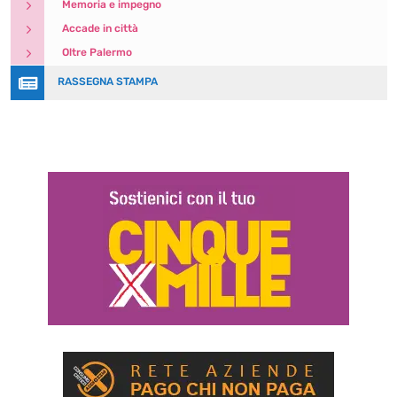
5
Memoria e impegno
5
Accade in città
5
Oltre Palermo

RASSEGNA STAMPA