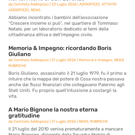
da
Comitato Addiopizzo
|
23 Luglio 2026
|
ADDIOPIZZO
,
ATTIVITA'
ADDIOPIZZO
,
NEWS
Abbiamo incontrato i bambini dell’associazione
“Crescere insieme si può”, nel quartiere di Tommaso
Natale, per un laboratorio dedicato ai temi della
cittadinanza attiva e dell’impegno civile.
Memoria & Impegno: ricordando Boris
Giuliano
da
Comitato Addiopizzo
|
21 Luglio 2026
|
Memoria e Impegno
,
NEWS
,
RUBRICHE
Boris Giuliano, assassinato il 21 luglio 1979, fu il primo a
intuire che la mappa del potere di Cosa nostra passava
anche dai flussi finanziari che collegavano Palermo agli
Stati Uniti. Fu proprio quell’intuizione a costargli la
vita.
A Mario Bignone la nostra eterna
gratitudine
da
Comitato Addiopizzo
|
21 Luglio 2026
|
NEWS
,
RUBRICHE
Il 21 luglio del 2010 veniva prematuramente a mancare
Mario Bignone, dirigente della Squadra Mobile di