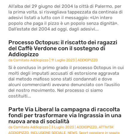
All’alba del 29 giugno del 2004 la città di Palermo, per
la prima volta, si risvegliava tappezzata da centinaia di
adesivi listati a lutto con il messaggio: «Un intero
popolo che paga il pizzo è un popolo senza dignità».
Dall’estate del 2004 ad oggi, dagli adesivi...
Processo Octopus: il riscatto dei ragazzi
del Caffè Verdone con il sostegno di
Addiopizzo
da
Comitato Addiopizzo
|
11 Luglio 2023
|
ADDIOPIZZO
Si è concluso in primo grado il processo Octopus in cui
molti degli imputati accusati di estorsione aggravata
dal metodo mafioso sono stati condannati e dove
alcuni commercianti avevano denunciato con l’ausilio
del nostro movimento. Nel processo ci siamo
costituiti...
Parte Via Libera! la campagna di raccolta
fondi per trasformare via Ingrassia in una
nuova area di socialità
da
Comitato Addiopizzo
|
3 Luglio 2023
|
ADDIOPIZZO
,
ATTIVITA'
ADDIOPIZZO
,
INCLUSIONE SOCIALE
,
NEWS
,
Sport popolare in spazio