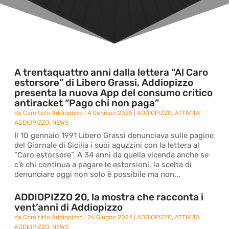
A trentaquattro anni dalla lettera “Al Caro
estorsore” di Libero Grassi, Addiopizzo
presenta la nuova App del consumo critico
antiracket “Pago chi non paga”
da
Comitato Addiopizzo
|
4 Gennaio 2025
|
ADDIOPIZZO
,
ATTIVITA'
ADDIOPIZZO
,
NEWS
Il 10 gennaio 1991 Libero Grassi denunciava sulle pagine
del Giornale di Sicilia i suoi aguzzini con la lettera al
“Caro estorsore”. A 34 anni da quella vicenda anche se
c’è chi continua a pagare le estorsioni, la scelta di
denunciare oggi non solo è possibile ma non...
ADDIOPIZZO 20, la mostra che racconta i
vent’anni di Addiopizzo
da
Comitato Addiopizzo
|
26 Giugno 2024
|
ADDIOPIZZO
,
ATTIVITA'
ADDIOPIZZO
,
NEWS