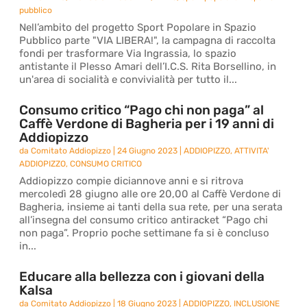
pubblico
Nell’ambito del progetto Sport Popolare in Spazio
Pubblico parte "VIA LIBERA!", la campagna di raccolta
fondi per trasformare Via Ingrassia, lo spazio
antistante il Plesso Amari dell’I.C.S. Rita Borsellino, in
un'area di socialità e convivialità per tutto il...
Consumo critico “Pago chi non paga” al
Caffè Verdone di Bagheria per i 19 anni di
Addiopizzo
da
Comitato Addiopizzo
|
24 Giugno 2023
|
ADDIOPIZZO
,
ATTIVITA'
ADDIOPIZZO
,
CONSUMO CRITICO
Addiopizzo compie diciannove anni e si ritrova
mercoledì 28 giugno alle ore 20,00 al Caffè Verdone di
Bagheria, insieme ai tanti della sua rete, per una serata
all’insegna del consumo critico antiracket “Pago chi
non paga”. Proprio poche settimane fa si è concluso
in...
Educare alla bellezza con i giovani della
Kalsa
da
Comitato Addiopizzo
|
18 Giugno 2023
|
ADDIOPIZZO
,
INCLUSIONE