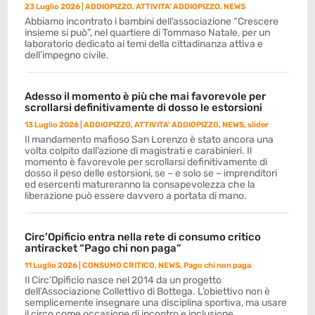
23 Luglio 2026
|
ADDIOPIZZO
,
ATTIVITA' ADDIOPIZZO
,
NEWS
Abbiamo incontrato i bambini dell’associazione “Crescere
insieme si può”, nel quartiere di Tommaso Natale, per un
laboratorio dedicato ai temi della cittadinanza attiva e
dell’impegno civile.
Adesso il momento è più che mai favorevole per
scrollarsi definitivamente di dosso le estorsioni
13 Luglio 2026
|
ADDIOPIZZO
,
ATTIVITA' ADDIOPIZZO
,
NEWS
,
slider
Il mandamento mafioso San Lorenzo è stato ancora una
volta colpito dall’azione di magistrati e carabinieri. Il
momento è favorevole per scrollarsi definitivamente di
dosso il peso delle estorsioni, se – e solo se – imprenditori
ed esercenti matureranno la consapevolezza che la
liberazione può essere davvero a portata di mano.
Circ’Opificio entra nella rete di consumo critico
antiracket “Pago chi non paga”
11 Luglio 2026
|
CONSUMO CRITICO
,
NEWS
,
Pago chi non paga
Il Circ’Opificio nasce nel 2014 da un progetto
dell’Associazione Collettivo di Bottega. L’obiettivo non è
semplicemente insegnare una disciplina sportiva, ma usare
il circo come occasione di incontro e inclusione.