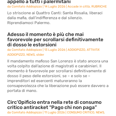
appello a tutti i palermitani
da
Comitato Addiopizzo
|
14 Luglio 2026
|
Accade in città
,
RUBRICHE
Lo striscione ai Quattro Canti: Santa Rosalia, liberaci
dalla mafia, dall’indifferenza e dal silenzio.
Riprendiamoci Palermo.
Adesso il momento è più che mai
favorevole per scrollarsi definitivamente
di dosso le estorsioni
da
Comitato Addiopizzo
|
13 Luglio 2026
|
ADDIOPIZZO
,
ATTIVITA'
ADDIOPIZZO
,
NEWS
,
slider
Il mandamento mafioso San Lorenzo è stato ancora una
volta colpito dall’azione di magistrati e carabinieri. Il
momento è favorevole per scrollarsi definitivamente di
dosso il peso delle estorsioni, se – e solo se –
imprenditori ed esercenti matureranno la
consapevolezza che la liberazione può essere davvero a
portata di mano.
Circ’Opificio entra nella rete di consumo
critico antiracket “Pago chi non paga”
da
Comitato Addiopizzo
|
11 Luglio 2026
|
CONSUMO CRITICO
,
NEWS
,