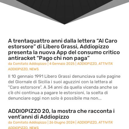
A trentaquattro anni dalla lettera “Al Caro
estorsore” di Libero Grassi, Addiopizzo
presenta la nuova App del consumo critico
antiracket “Pago chi non paga”
da
Comitato Addiopizzo
|
4 Gennaio 2025
|
ADDIOPIZZO
,
ATTIVITA'
ADDIOPIZZO
,
NEWS
Il 10 gennaio 1991 Libero Grassi denunciava sulle pagine
del Giornale di Sicilia i suoi aguzzini con la lettera al
“Caro estorsore”. A 34 anni da quella vicenda anche se
c’è chi continua a pagare le estorsioni, la scelta di
denunciare oggi non solo è possibile ma non...
ADDIOPIZZO 20, la mostra che racconta i
vent’anni di Addiopizzo
da
Comitato Addiopizzo
|
26 Giugno 2024
|
ADDIOPIZZO
,
ATTIVITA'
ADDIOPIZZO
,
NEWS