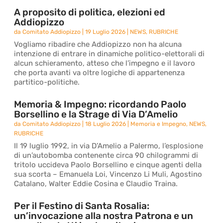
A proposito di politica, elezioni ed
Addiopizzo
da
Comitato Addiopizzo
|
19 Luglio 2026
|
NEWS
,
RUBRICHE
Vogliamo ribadire che Addiopizzo non ha alcuna
intenzione di entrare in dinamiche politico-elettorali di
alcun schieramento, atteso che l’impegno e il lavoro
che porta avanti va oltre logiche di appartenenza
partitico-politiche.
Memoria & Impegno: ricordando Paolo
Borsellino e la Strage di Via D’Amelio
da
Comitato Addiopizzo
|
18 Luglio 2026
|
Memoria e Impegno
,
NEWS
,
RUBRICHE
Il 19 luglio 1992, in via D’Amelio a Palermo, l’esplosione
di un’autobomba contenente circa 90 chilogrammi di
tritolo uccideva Paolo Borsellino e cinque agenti della
sua scorta – Emanuela Loi, Vincenzo Li Muli, Agostino
Catalano, Walter Eddie Cosina e Claudio Traina.
Per il Festino di Santa Rosalia:
un’invocazione alla nostra Patrona e un