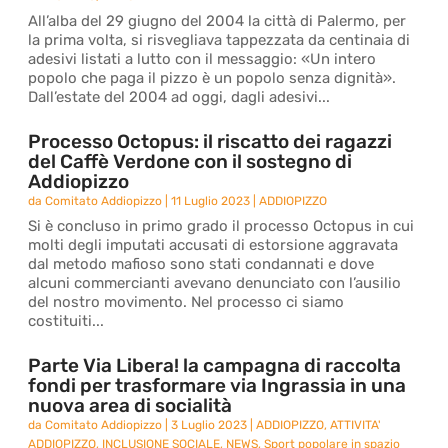
All’alba del 29 giugno del 2004 la città di Palermo, per
la prima volta, si risvegliava tappezzata da centinaia di
adesivi listati a lutto con il messaggio: «Un intero
popolo che paga il pizzo è un popolo senza dignità».
Dall’estate del 2004 ad oggi, dagli adesivi...
Processo Octopus: il riscatto dei ragazzi
del Caffè Verdone con il sostegno di
Addiopizzo
da
Comitato Addiopizzo
|
11 Luglio 2023
|
ADDIOPIZZO
Si è concluso in primo grado il processo Octopus in cui
molti degli imputati accusati di estorsione aggravata
dal metodo mafioso sono stati condannati e dove
alcuni commercianti avevano denunciato con l’ausilio
del nostro movimento. Nel processo ci siamo
costituiti...
Parte Via Libera! la campagna di raccolta
fondi per trasformare via Ingrassia in una
nuova area di socialità
da
Comitato Addiopizzo
|
3 Luglio 2023
|
ADDIOPIZZO
,
ATTIVITA'
ADDIOPIZZO
,
INCLUSIONE SOCIALE
,
NEWS
,
Sport popolare in spazio