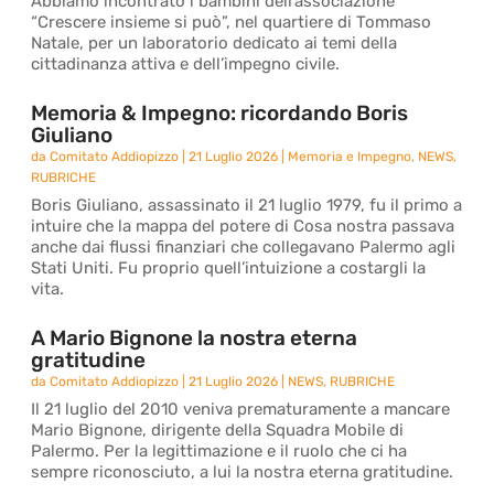
Abbiamo incontrato i bambini dell’associazione
“Crescere insieme si può”, nel quartiere di Tommaso
Natale, per un laboratorio dedicato ai temi della
cittadinanza attiva e dell’impegno civile.
Memoria & Impegno: ricordando Boris
Giuliano
da
Comitato Addiopizzo
|
21 Luglio 2026
|
Memoria e Impegno
,
NEWS
,
RUBRICHE
Boris Giuliano, assassinato il 21 luglio 1979, fu il primo a
intuire che la mappa del potere di Cosa nostra passava
anche dai flussi finanziari che collegavano Palermo agli
Stati Uniti. Fu proprio quell’intuizione a costargli la
vita.
A Mario Bignone la nostra eterna
gratitudine
da
Comitato Addiopizzo
|
21 Luglio 2026
|
NEWS
,
RUBRICHE
Il 21 luglio del 2010 veniva prematuramente a mancare
Mario Bignone, dirigente della Squadra Mobile di
Palermo. Per la legittimazione e il ruolo che ci ha
sempre riconosciuto, a lui la nostra eterna gratitudine.