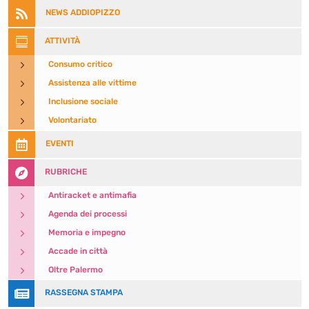

NEWS ADDIOPIZZO

ATTIVITÀ
5
Consumo critico
5
Assistenza alle vittime
5
Inclusione sociale
5
Volontariato

EVENTI

RUBRICHE
5
Antiracket e antimafia
5
Agenda dei processi
5
Memoria e impegno
5
Accade in città
5
Oltre Palermo

RASSEGNA STAMPA