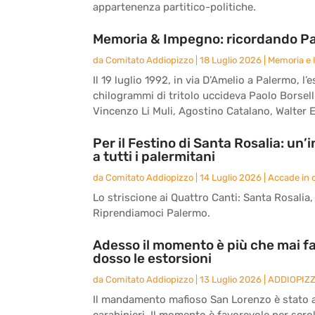
appartenenza partitico-politiche.
Memoria & Impegno: ricordando Paol
da
Comitato Addiopizzo
|
18 Luglio 2026
|
Memoria e
Il 19 luglio 1992, in via D’Amelio a Palermo,
chilogrammi di tritolo uccideva Paolo Borsell
Vincenzo Li Muli, Agostino Catalano, Walter E
Per il Festino di Santa Rosalia: un
a tutti i palermitani
da
Comitato Addiopizzo
|
14 Luglio 2026
|
Accade in c
Lo striscione ai Quattro Canti: Santa Rosalia, l
Riprendiamoci Palermo.
Adesso il momento è più che mai fa
dosso le estorsioni
da
Comitato Addiopizzo
|
13 Luglio 2026
|
ADDIOPIZ
Il mandamento mafioso San Lorenzo è stato an
carabinieri. Il momento è favorevole per scrol