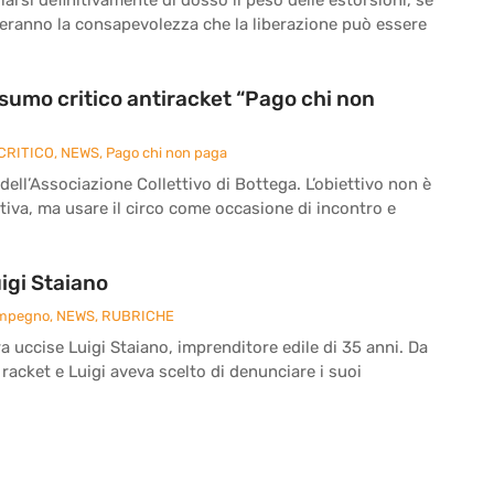
reranno la consapevolezza che la liberazione può essere
onsumo critico antiracket “Pago chi non
CRITICO
,
NEWS
,
Pago chi non paga
 dell’Associazione Collettivo di Bottega. L’obiettivo non è
iva, ma usare il circo come occasione di incontro e
igi Staiano
Impegno
,
NEWS
,
RUBRICHE
ra uccise Luigi Staiano, imprenditore edile di 35 anni. Da
 racket e Luigi aveva scelto di denunciare i suoi