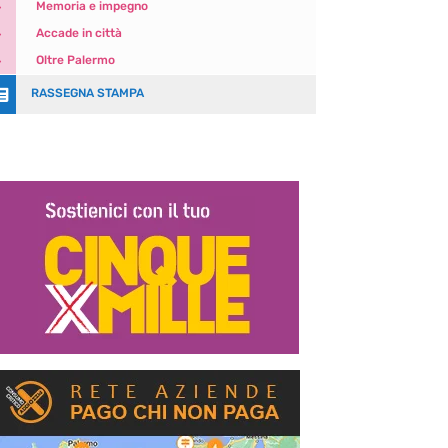
5
Memoria e impegno
5
Accade in città
5
Oltre Palermo

RASSEGNA STAMPA