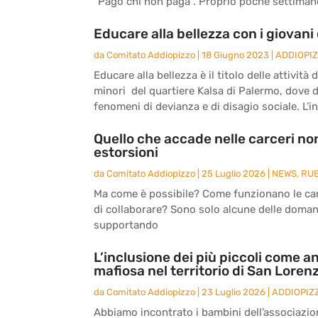
“Pago chi non paga”. Proprio poche settimane 
Educare alla bellezza con i giovani 
da
Comitato Addiopizzo
|
18 Giugno 2023
|
ADDIOPI
Educare alla bellezza è il titolo delle attivit
minori del quartiere Kalsa di Palermo, dove 
fenomeni di devianza e di disagio sociale. L’ini
Quello che accade nelle carceri non
estorsioni
da
Comitato Addiopizzo
|
25 Luglio 2026
|
NEWS
,
RU
Ma come è possibile? Come funzionano le carc
di collaborare? Sono solo alcune delle doma
supportando
L’inclusione dei più piccoli come an
mafiosa nel territorio di San Loren
da
Comitato Addiopizzo
|
23 Luglio 2026
|
ADDIOPIZ
Abbiamo incontrato i bambini dell’associazio