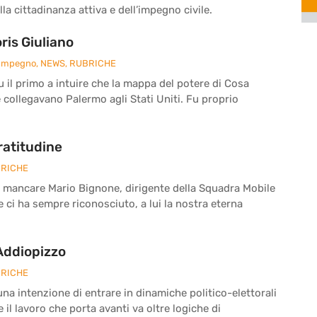
la cittadinanza attiva e dell’impegno civile.
is Giuliano
 Impegno
,
NEWS
,
RUBRICHE
fu il primo a intuire che la mappa del potere di Cosa
e collegavano Palermo agli Stati Uniti. Fu proprio
ratitudine
RICHE
a mancare Mario Bignone, dirigente della Squadra Mobile
he ci ha sempre riconosciuto, a lui la nostra eterna
 Addiopizzo
RICHE
a intenzione di entrare in dinamiche politico-elettorali
il lavoro che porta avanti va oltre logiche di