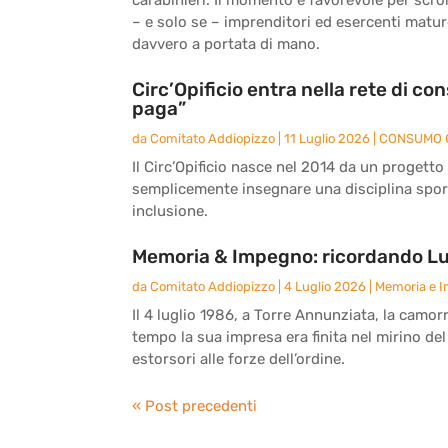
– e solo se – imprenditori ed esercenti matu
davvero a portata di mano.
Circ’Opificio entra nella rete di c
paga”
da
Comitato Addiopizzo
|
11 Luglio 2026
|
CONSUMO 
Il Circ’Opificio nasce nel 2014 da un progetto
semplicemente insegnare una disciplina sport
inclusione.
Memoria & Impegno: ricordando Lu
da
Comitato Addiopizzo
|
4 Luglio 2026
|
Memoria e 
Il 4 luglio 1986, a Torre Annunziata, la camor
tempo la sua impresa era finita nel mirino del
estorsori alle forze dell’ordine.
« Post precedenti