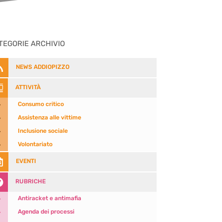
TEGORIE ARCHIVIO

NEWS ADDIOPIZZO

ATTIVITÀ
5
Consumo critico
5
Assistenza alle vittime
5
Inclusione sociale
5
Volontariato

EVENTI

RUBRICHE
5
Antiracket e antimafia
5
Agenda dei processi