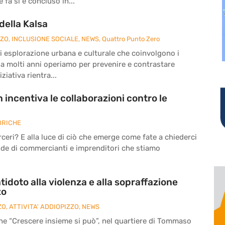
fa si è concluso in...
della Kalsa
ZZO
,
INCLUSIONE SOCIALE
,
NEWS
,
Quattro Punto Zero
à di esplorazione urbana e culturale che coinvolgono i
da molti anni operiamo per prevenire e contrastare
ziativa rientra...
 incentiva le collaborazioni contro le
BRICHE
eri? E alla luce di ciò che emerge come fate a chiederci
nde di commercianti e imprenditori che stiamo
tidoto alla violenza e alla sopraffazione
zo
ZO
,
ATTIVITA' ADDIOPIZZO
,
NEWS
ne “Crescere insieme si può”, nel quartiere di Tommaso