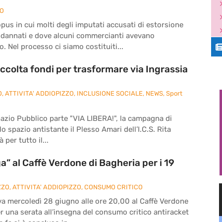
ZO
pus in cui molti degli imputati accusati di estorsione
ndannati e dove alcuni commercianti avevano
. Nel processo ci siamo costituiti...
ccolta fondi per trasformare via Ingrassia
O
,
ATTIVITA' ADDIOPIZZO
,
INCLUSIONE SOCIALE
,
NEWS
,
Sport
pazio Pubblico parte "VIA LIBERA!", la campagna di
o spazio antistante il Plesso Amari dell’I.C.S. Rita
 per tutto il...
” al Caffè Verdone di Bagheria per i 19
ZZO
,
ATTIVITA' ADDIOPIZZO
,
CONSUMO CRITICO
va mercoledì 28 giugno alle ore 20,00 al Caffè Verdone
per una serata all’insegna del consumo critico antiracket