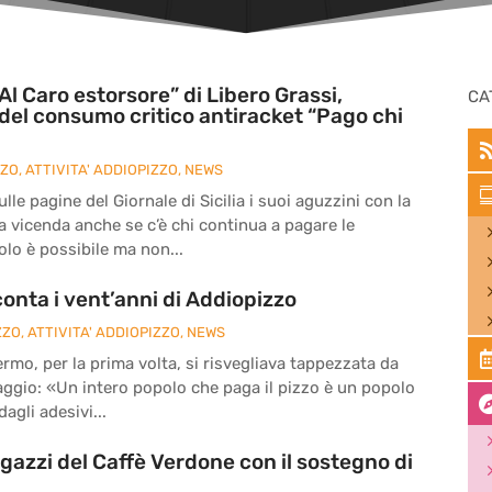
Al Caro estorsore” di Libero Grassi,
CA
del consumo critico antiracket “Pago chi
ZZO
,
ATTIVITA' ADDIOPIZZO
,
NEWS
le pagine del Giornale di Sicilia i suoi aguzzini con la
la vicenda anche se c’è chi continua a pagare le
olo è possibile ma non...
onta i vent’anni di Addiopizzo
ZZO
,
ATTIVITA' ADDIOPIZZO
,
NEWS
ermo, per la prima volta, si risvegliava tappezzata da
ssaggio: «Un intero popolo che paga il pizzo è un popolo
agli adesivi...
agazzi del Caffè Verdone con il sostegno di