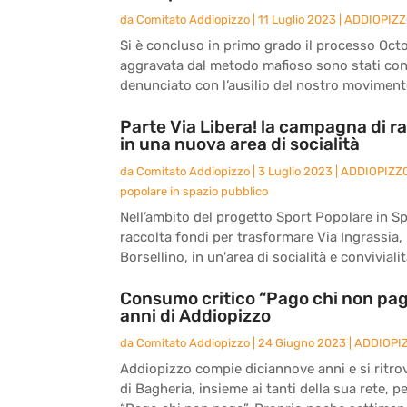
da
Comitato Addiopizzo
|
11 Luglio 2023
|
ADDIOPIZ
Si è concluso in primo grado il processo Octo
aggravata dal metodo mafioso sono stati co
denunciato con l’ausilio del nostro movimento
Parte Via Libera! la campagna di ra
in una nuova area di socialità
da
Comitato Addiopizzo
|
3 Luglio 2023
|
ADDIOPIZZ
popolare in spazio pubblico
Nell’ambito del progetto Sport Popolare in S
raccolta fondi per trasformare Via Ingrassia, l
Borsellino, in un'area di socialità e convivialità
Consumo critico “Pago chi non paga
anni di Addiopizzo
da
Comitato Addiopizzo
|
24 Giugno 2023
|
ADDIOPI
Addiopizzo compie diciannove anni e si ritro
di Bagheria, insieme ai tanti della sua rete, 