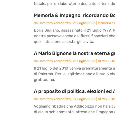
Natale, per un laboratorio dedicato ai temi del
Memoria & Impegno: ricordando Bor
da
Comitato Addiopizzo
|
21 Luglio 2026
|
Memoria e
Boris Giuliano, assassinato il 21 luglio 1979, 
nostra passava anche dai flussi finanziari ch
quell’intuizione a costargli la vita.
A Mario Bignone la nostra eterna g
da
Comitato Addiopizzo
|
21 Luglio 2026
|
NEWS
,
RUB
Il 21 luglio del 2010 veniva prematuramente 
di Palermo. Per la legittimazione e il ruolo c
gratitudine.
A proposito di politica, elezioni ed
da
Comitato Addiopizzo
|
19 Luglio 2026
|
NEWS
,
RUB
Vogliamo ribadire che Addiopizzo non ha alcun
di alcun schieramento, atteso che l’impegno e 