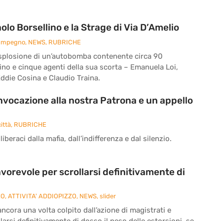
o Borsellino e la Strage di Via D’Amelio
 Impegno
,
NEWS
,
RUBRICHE
 l’esplosione di un’autobomba contenente circa 90
ino e cinque agenti della sua scorta – Emanuela Loi,
ddie Cosina e Claudio Traina.
’invocazione alla nostra Patrona e un appello
ittà
,
RUBRICHE
iberaci dalla mafia, dall’indifferenza e dal silenzio.
vorevole per scrollarsi definitivamente di
ZO
,
ATTIVITA' ADDIOPIZZO
,
NEWS
,
slider
cora una volta colpito dall’azione di magistrati e
larsi definitivamente di dosso il peso delle estorsioni, se