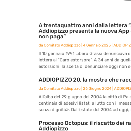
A trentaquattro anni dalla lettera “
Addiopizzo presenta la nuova App 
non paga”
da
Comitato Addiopizzo
|
4 Gennaio 2025
|
ADDIOPI
Il 10 gennaio 1991 Libero Grassi denunciava sul
lettera al “Caro estorsore”. A 34 anni da quel
estorsioni, la scelta di denunciare oggi non s
ADDIOPIZZO 20, la mostra che racc
da
Comitato Addiopizzo
|
26 Giugno 2024
|
ADDIOPI
All’alba del 29 giugno del 2004 la città di Pal
centinaia di adesivi listati a lutto con il me
senza dignità». Dall’estate del 2004 ad oggi, d
Processo Octopus: il riscatto dei r
Addiopizzo