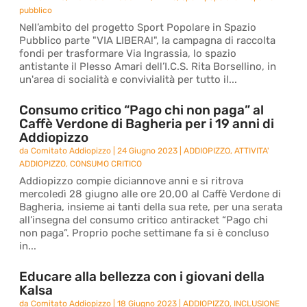
pubblico
Nell’ambito del progetto Sport Popolare in Spazio
Pubblico parte "VIA LIBERA!", la campagna di raccolta
fondi per trasformare Via Ingrassia, lo spazio
antistante il Plesso Amari dell’I.C.S. Rita Borsellino, in
un'area di socialità e convivialità per tutto il...
Consumo critico “Pago chi non paga” al
Caffè Verdone di Bagheria per i 19 anni di
Addiopizzo
da
Comitato Addiopizzo
|
24 Giugno 2023
|
ADDIOPIZZO
,
ATTIVITA'
ADDIOPIZZO
,
CONSUMO CRITICO
Addiopizzo compie diciannove anni e si ritrova
mercoledì 28 giugno alle ore 20,00 al Caffè Verdone di
Bagheria, insieme ai tanti della sua rete, per una serata
all’insegna del consumo critico antiracket “Pago chi
non paga”. Proprio poche settimane fa si è concluso
in...
Educare alla bellezza con i giovani della
Kalsa
da
Comitato Addiopizzo
|
18 Giugno 2023
|
ADDIOPIZZO
,
INCLUSIONE