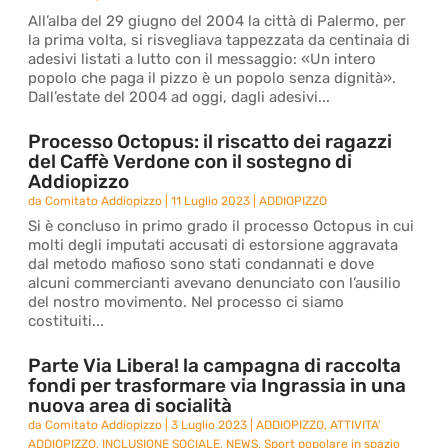
All’alba del 29 giugno del 2004 la città di Palermo, per
la prima volta, si risvegliava tappezzata da centinaia di
adesivi listati a lutto con il messaggio: «Un intero
popolo che paga il pizzo è un popolo senza dignità».
Dall’estate del 2004 ad oggi, dagli adesivi...
Processo Octopus: il riscatto dei ragazzi
del Caffè Verdone con il sostegno di
Addiopizzo
da
Comitato Addiopizzo
|
11 Luglio 2023
|
ADDIOPIZZO
Si è concluso in primo grado il processo Octopus in cui
molti degli imputati accusati di estorsione aggravata
dal metodo mafioso sono stati condannati e dove
alcuni commercianti avevano denunciato con l’ausilio
del nostro movimento. Nel processo ci siamo
costituiti...
Parte Via Libera! la campagna di raccolta
fondi per trasformare via Ingrassia in una
nuova area di socialità
da
Comitato Addiopizzo
|
3 Luglio 2023
|
ADDIOPIZZO
,
ATTIVITA'
ADDIOPIZZO
,
INCLUSIONE SOCIALE
,
NEWS
,
Sport popolare in spazio