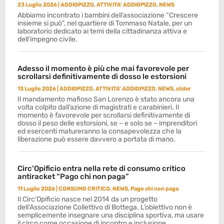
23 Luglio 2026
|
ADDIOPIZZO
,
ATTIVITA' ADDIOPIZZO
,
NEWS
Abbiamo incontrato i bambini dell’associazione “Crescere
insieme si può”, nel quartiere di Tommaso Natale, per un
laboratorio dedicato ai temi della cittadinanza attiva e
dell’impegno civile.
Adesso il momento è più che mai favorevole per
scrollarsi definitivamente di dosso le estorsioni
13 Luglio 2026
|
ADDIOPIZZO
,
ATTIVITA' ADDIOPIZZO
,
NEWS
,
slider
Il mandamento mafioso San Lorenzo è stato ancora una
volta colpito dall’azione di magistrati e carabinieri. Il
momento è favorevole per scrollarsi definitivamente di
dosso il peso delle estorsioni, se – e solo se – imprenditori
ed esercenti matureranno la consapevolezza che la
liberazione può essere davvero a portata di mano.
Circ’Opificio entra nella rete di consumo critico
antiracket “Pago chi non paga”
11 Luglio 2026
|
CONSUMO CRITICO
,
NEWS
,
Pago chi non paga
Il Circ’Opificio nasce nel 2014 da un progetto
dell’Associazione Collettivo di Bottega. L’obiettivo non è
semplicemente insegnare una disciplina sportiva, ma usare
il circo come occasione di incontro e inclusione.