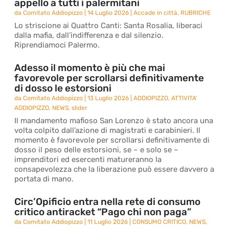
appello a tutti i palermitani
da
Comitato Addiopizzo
|
14 Luglio 2026
|
Accade in città
,
RUBRICHE
Lo striscione ai Quattro Canti: Santa Rosalia, liberaci
dalla mafia, dall’indifferenza e dal silenzio.
Riprendiamoci Palermo.
Adesso il momento è più che mai
favorevole per scrollarsi definitivamente
di dosso le estorsioni
da
Comitato Addiopizzo
|
13 Luglio 2026
|
ADDIOPIZZO
,
ATTIVITA'
ADDIOPIZZO
,
NEWS
,
slider
Il mandamento mafioso San Lorenzo è stato ancora una
volta colpito dall’azione di magistrati e carabinieri. Il
momento è favorevole per scrollarsi definitivamente di
dosso il peso delle estorsioni, se – e solo se –
imprenditori ed esercenti matureranno la
consapevolezza che la liberazione può essere davvero a
portata di mano.
Circ’Opificio entra nella rete di consumo
critico antiracket “Pago chi non paga”
da
Comitato Addiopizzo
|
11 Luglio 2026
|
CONSUMO CRITICO
,
NEWS
,