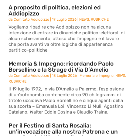
A proposito di politica, elezioni ed
Addiopizzo
da
Comitato Addiopizzo
|
19 Luglio 2026
|
NEWS
,
RUBRICHE
Vogliamo ribadire che Addiopizzo non ha alcuna
intenzione di entrare in dinamiche politico-elettorali di
alcun schieramento, atteso che l’impegno e il lavoro
che porta avanti va oltre logiche di appartenenza
partitico-politiche.
Memoria & Impegno: ricordando Paolo
Borsellino e la Strage di Via D’Amelio
da
Comitato Addiopizzo
|
18 Luglio 2026
|
Memoria e Impegno
,
NEWS
,
RUBRICHE
Il 19 luglio 1992, in via D’Amelio a Palermo, l’esplosione
di un’autobomba contenente circa 90 chilogrammi di
tritolo uccideva Paolo Borsellino e cinque agenti della
sua scorta – Emanuela Loi, Vincenzo Li Muli, Agostino
Catalano, Walter Eddie Cosina e Claudio Traina.
Per il Festino di Santa Rosalia:
un’invocazione alla nostra Patrona e un