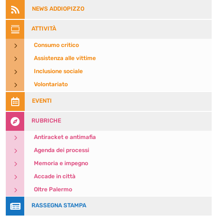

NEWS ADDIOPIZZO

ATTIVITÀ
5
Consumo critico
5
Assistenza alle vittime
5
Inclusione sociale
5
Volontariato

EVENTI

RUBRICHE
5
Antiracket e antimafia
5
Agenda dei processi
5
Memoria e impegno
5
Accade in città
5
Oltre Palermo

RASSEGNA STAMPA