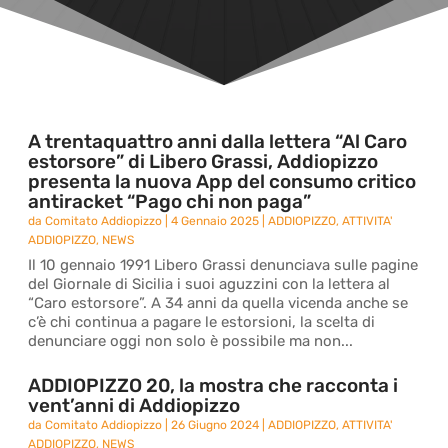
A trentaquattro anni dalla lettera “Al Caro
estorsore” di Libero Grassi, Addiopizzo
presenta la nuova App del consumo critico
antiracket “Pago chi non paga”
da
Comitato Addiopizzo
|
4 Gennaio 2025
|
ADDIOPIZZO
,
ATTIVITA'
ADDIOPIZZO
,
NEWS
Il 10 gennaio 1991 Libero Grassi denunciava sulle pagine
del Giornale di Sicilia i suoi aguzzini con la lettera al
“Caro estorsore”. A 34 anni da quella vicenda anche se
c’è chi continua a pagare le estorsioni, la scelta di
denunciare oggi non solo è possibile ma non...
ADDIOPIZZO 20, la mostra che racconta i
vent’anni di Addiopizzo
da
Comitato Addiopizzo
|
26 Giugno 2024
|
ADDIOPIZZO
,
ATTIVITA'
ADDIOPIZZO
,
NEWS