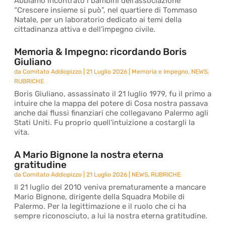
Abbiamo incontrato i bambini dell’associazione
“Crescere insieme si può”, nel quartiere di Tommaso
Natale, per un laboratorio dedicato ai temi della
cittadinanza attiva e dell’impegno civile.
Memoria & Impegno: ricordando Boris
Giuliano
da
Comitato Addiopizzo
|
21 Luglio 2026
|
Memoria e Impegno
,
NEWS
,
RUBRICHE
Boris Giuliano, assassinato il 21 luglio 1979, fu il primo a
intuire che la mappa del potere di Cosa nostra passava
anche dai flussi finanziari che collegavano Palermo agli
Stati Uniti. Fu proprio quell’intuizione a costargli la
vita.
A Mario Bignone la nostra eterna
gratitudine
da
Comitato Addiopizzo
|
21 Luglio 2026
|
NEWS
,
RUBRICHE
Il 21 luglio del 2010 veniva prematuramente a mancare
Mario Bignone, dirigente della Squadra Mobile di
Palermo. Per la legittimazione e il ruolo che ci ha
sempre riconosciuto, a lui la nostra eterna gratitudine.