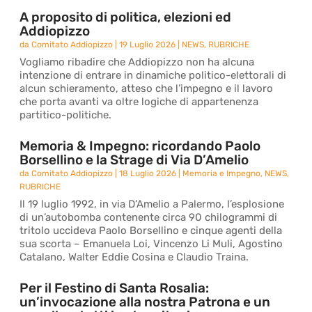
A proposito di politica, elezioni ed
Addiopizzo
da
Comitato Addiopizzo
|
19 Luglio 2026
|
NEWS
,
RUBRICHE
Vogliamo ribadire che Addiopizzo non ha alcuna
intenzione di entrare in dinamiche politico-elettorali di
alcun schieramento, atteso che l’impegno e il lavoro
che porta avanti va oltre logiche di appartenenza
partitico-politiche.
Memoria & Impegno: ricordando Paolo
Borsellino e la Strage di Via D’Amelio
da
Comitato Addiopizzo
|
18 Luglio 2026
|
Memoria e Impegno
,
NEWS
,
RUBRICHE
Il 19 luglio 1992, in via D’Amelio a Palermo, l’esplosione
di un’autobomba contenente circa 90 chilogrammi di
tritolo uccideva Paolo Borsellino e cinque agenti della
sua scorta – Emanuela Loi, Vincenzo Li Muli, Agostino
Catalano, Walter Eddie Cosina e Claudio Traina.
Per il Festino di Santa Rosalia:
un’invocazione alla nostra Patrona e un