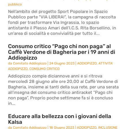
pubblico
Nell’ambito del progetto Sport Popolare in Spazio
Pubblico parte "VIA LIBERA!", la campagna di raccolta
fondi per trasformare Via Ingrassia, lo spazio
antistante il Plesso Amari dell’I.C.S. Rita Borsellino, in
un'area di socialità e convivialità per tutto il...
Consumo critico “Pago chi non paga” al
Caffè Verdone di Bagheria per i 19 anni di
Addiopizzo
da
Comitato Addiopizzo
|
24 Giugno 2023
|
ADDIOPIZZO
,
ATTIVITA'
ADDIOPIZZO
,
CONSUMO CRITICO
Addiopizzo compie diciannove anni e si ritrova
mercoledì 28 giugno alle ore 20,00 al Caffè Verdone di
Bagheria, insieme ai tanti della sua rete, per una serata
all’insegna del consumo critico antiracket “Pago chi
non paga”. Proprio poche settimane fa si è concluso
in...
Educare alla bellezza con i giovani della
Kalsa
da
Comitato Addiopizzo
|
18 Giugno 2023
|
ADDIOPIZZO
,
INCLUSIONE