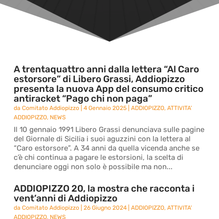
A trentaquattro anni dalla lettera “Al Caro
estorsore” di Libero Grassi, Addiopizzo
presenta la nuova App del consumo critico
antiracket “Pago chi non paga”
da
Comitato Addiopizzo
|
4 Gennaio 2025
|
ADDIOPIZZO
,
ATTIVITA'
ADDIOPIZZO
,
NEWS
Il 10 gennaio 1991 Libero Grassi denunciava sulle pagine
del Giornale di Sicilia i suoi aguzzini con la lettera al
“Caro estorsore”. A 34 anni da quella vicenda anche se
c’è chi continua a pagare le estorsioni, la scelta di
denunciare oggi non solo è possibile ma non...
ADDIOPIZZO 20, la mostra che racconta i
vent’anni di Addiopizzo
da
Comitato Addiopizzo
|
26 Giugno 2024
|
ADDIOPIZZO
,
ATTIVITA'
ADDIOPIZZO
,
NEWS