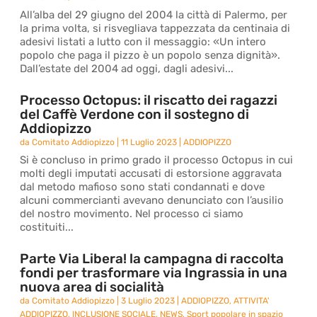
All’alba del 29 giugno del 2004 la città di Palermo, per
la prima volta, si risvegliava tappezzata da centinaia di
adesivi listati a lutto con il messaggio: «Un intero
popolo che paga il pizzo è un popolo senza dignità».
Dall’estate del 2004 ad oggi, dagli adesivi...
Processo Octopus: il riscatto dei ragazzi
del Caffè Verdone con il sostegno di
Addiopizzo
da
Comitato Addiopizzo
|
11 Luglio 2023
|
ADDIOPIZZO
Si è concluso in primo grado il processo Octopus in cui
molti degli imputati accusati di estorsione aggravata
dal metodo mafioso sono stati condannati e dove
alcuni commercianti avevano denunciato con l’ausilio
del nostro movimento. Nel processo ci siamo
costituiti...
Parte Via Libera! la campagna di raccolta
fondi per trasformare via Ingrassia in una
nuova area di socialità
da
Comitato Addiopizzo
|
3 Luglio 2023
|
ADDIOPIZZO
,
ATTIVITA'
ADDIOPIZZO
,
INCLUSIONE SOCIALE
,
NEWS
,
Sport popolare in spazio