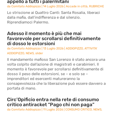
appello a tutti i palermitani
da
Comitato Addiopizzo
|
14 Luglio 2026
|
Accade in città
,
RUBRICHE
Lo striscione ai Quattro Canti: Santa Rosalia, liberaci
dalla mafia, dall’indifferenza e dal silenzio.
Riprendiamoci Palermo.
Adesso il momento è più che mai
favorevole per scrollarsi definitivamente
di dosso le estorsioni
da
Comitato Addiopizzo
|
13 Luglio 2026
|
ADDIOPIZZO
,
ATTIVITA'
ADDIOPIZZO
,
NEWS
,
slider
Il mandamento mafioso San Lorenzo è stato ancora una
volta colpito dall’azione di magistrati e carabinieri. Il
momento è favorevole per scrollarsi definitivamente di
dosso il peso delle estorsioni, se – e solo se –
imprenditori ed esercenti matureranno la
consapevolezza che la liberazione può essere davvero a
portata di mano.
Circ’Opificio entra nella rete di consumo
critico antiracket “Pago chi non paga”
da
Comitato Addiopizzo
|
11 Luglio 2026
|
CONSUMO CRITICO
,
NEWS
,