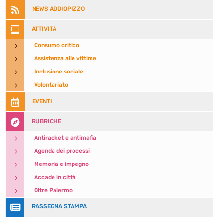

NEWS ADDIOPIZZO

ATTIVITÀ
5
Consumo critico
5
Assistenza alle vittime
5
Inclusione sociale
5
Volontariato

EVENTI

RUBRICHE
5
Antiracket e antimafia
5
Agenda dei processi
5
Memoria e impegno
5
Accade in città
5
Oltre Palermo

RASSEGNA STAMPA