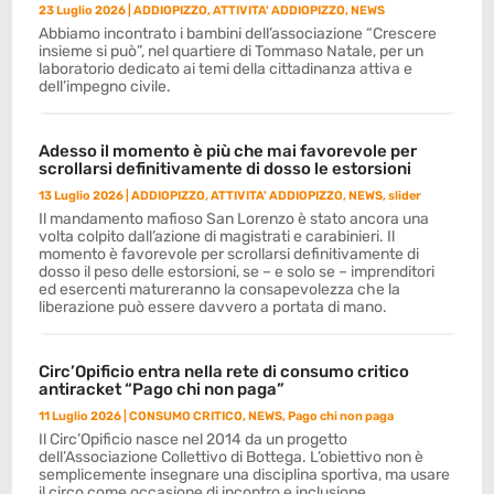
23 Luglio 2026
|
ADDIOPIZZO
,
ATTIVITA' ADDIOPIZZO
,
NEWS
Abbiamo incontrato i bambini dell’associazione “Crescere
insieme si può”, nel quartiere di Tommaso Natale, per un
laboratorio dedicato ai temi della cittadinanza attiva e
dell’impegno civile.
Adesso il momento è più che mai favorevole per
scrollarsi definitivamente di dosso le estorsioni
13 Luglio 2026
|
ADDIOPIZZO
,
ATTIVITA' ADDIOPIZZO
,
NEWS
,
slider
Il mandamento mafioso San Lorenzo è stato ancora una
volta colpito dall’azione di magistrati e carabinieri. Il
momento è favorevole per scrollarsi definitivamente di
dosso il peso delle estorsioni, se – e solo se – imprenditori
ed esercenti matureranno la consapevolezza che la
liberazione può essere davvero a portata di mano.
Circ’Opificio entra nella rete di consumo critico
antiracket “Pago chi non paga”
11 Luglio 2026
|
CONSUMO CRITICO
,
NEWS
,
Pago chi non paga
Il Circ’Opificio nasce nel 2014 da un progetto
dell’Associazione Collettivo di Bottega. L’obiettivo non è
semplicemente insegnare una disciplina sportiva, ma usare
il circo come occasione di incontro e inclusione.