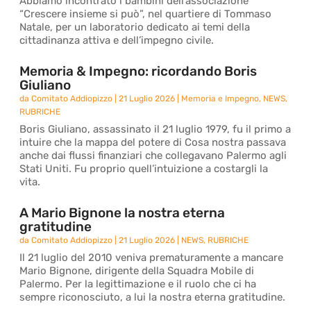
Abbiamo incontrato i bambini dell’associazione
“Crescere insieme si può”, nel quartiere di Tommaso
Natale, per un laboratorio dedicato ai temi della
cittadinanza attiva e dell’impegno civile.
Memoria & Impegno: ricordando Boris
Giuliano
da
Comitato Addiopizzo
|
21 Luglio 2026
|
Memoria e Impegno
,
NEWS
,
RUBRICHE
Boris Giuliano, assassinato il 21 luglio 1979, fu il primo a
intuire che la mappa del potere di Cosa nostra passava
anche dai flussi finanziari che collegavano Palermo agli
Stati Uniti. Fu proprio quell’intuizione a costargli la
vita.
A Mario Bignone la nostra eterna
gratitudine
da
Comitato Addiopizzo
|
21 Luglio 2026
|
NEWS
,
RUBRICHE
Il 21 luglio del 2010 veniva prematuramente a mancare
Mario Bignone, dirigente della Squadra Mobile di
Palermo. Per la legittimazione e il ruolo che ci ha
sempre riconosciuto, a lui la nostra eterna gratitudine.