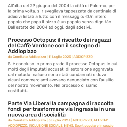
All’alba del 29 giugno del 2004 la città di Palermo, per
la prima volta, si risvegliava tappezzata da centinaia di
adesivi listati a lutto con il messaggio: «Un intero
popolo che paga il pizzo è un popolo senza dignità».
Dall’estate del 2004 ad oggi, dagli adesivi...
Processo Octopus: il riscatto dei ragazzi
del Caffè Verdone con il sostegno di
Addiopizzo
da
Comitato Addiopizzo
|
11 Luglio 2023
|
ADDIOPIZZO
Si è concluso in primo grado il processo Octopus in cui
molti degli imputati accusati di estorsione aggravata
dal metodo mafioso sono stati condannati e dove
alcuni commercianti avevano denunciato con l’ausilio
del nostro movimento. Nel processo ci siamo
costituiti...
Parte Via Libera! la campagna di raccolta
fondi per trasformare via Ingrassia in una
nuova area di socialità
da
Comitato Addiopizzo
|
3 Luglio 2023
|
ADDIOPIZZO
,
ATTIVITA'
ADDIOPIZZO
,
INCLUSIONE SOCIALE
,
NEWS
,
Sport popolare in spazio