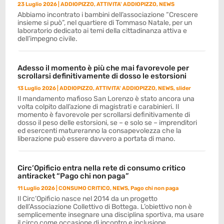
23 Luglio 2026
|
ADDIOPIZZO
,
ATTIVITA' ADDIOPIZZO
,
NEWS
Abbiamo incontrato i bambini dell’associazione “Crescere
insieme si può”, nel quartiere di Tommaso Natale, per un
laboratorio dedicato ai temi della cittadinanza attiva e
dell’impegno civile.
Adesso il momento è più che mai favorevole per
scrollarsi definitivamente di dosso le estorsioni
13 Luglio 2026
|
ADDIOPIZZO
,
ATTIVITA' ADDIOPIZZO
,
NEWS
,
slider
Il mandamento mafioso San Lorenzo è stato ancora una
volta colpito dall’azione di magistrati e carabinieri. Il
momento è favorevole per scrollarsi definitivamente di
dosso il peso delle estorsioni, se – e solo se – imprenditori
ed esercenti matureranno la consapevolezza che la
liberazione può essere davvero a portata di mano.
Circ’Opificio entra nella rete di consumo critico
antiracket “Pago chi non paga”
11 Luglio 2026
|
CONSUMO CRITICO
,
NEWS
,
Pago chi non paga
Il Circ’Opificio nasce nel 2014 da un progetto
dell’Associazione Collettivo di Bottega. L’obiettivo non è
semplicemente insegnare una disciplina sportiva, ma usare
il circo come occasione di incontro e inclusione.