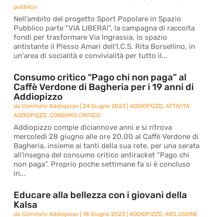
pubblico
Nell’ambito del progetto Sport Popolare in Spazio
Pubblico parte "VIA LIBERA!", la campagna di raccolta
fondi per trasformare Via Ingrassia, lo spazio
antistante il Plesso Amari dell’I.C.S. Rita Borsellino, in
un'area di socialità e convivialità per tutto il...
Consumo critico “Pago chi non paga” al
Caffè Verdone di Bagheria per i 19 anni di
Addiopizzo
da
Comitato Addiopizzo
|
24 Giugno 2023
|
ADDIOPIZZO
,
ATTIVITA'
ADDIOPIZZO
,
CONSUMO CRITICO
Addiopizzo compie diciannove anni e si ritrova
mercoledì 28 giugno alle ore 20,00 al Caffè Verdone di
Bagheria, insieme ai tanti della sua rete, per una serata
all’insegna del consumo critico antiracket “Pago chi
non paga”. Proprio poche settimane fa si è concluso
in...
Educare alla bellezza con i giovani della
Kalsa
da
Comitato Addiopizzo
|
18 Giugno 2023
|
ADDIOPIZZO
,
INCLUSIONE