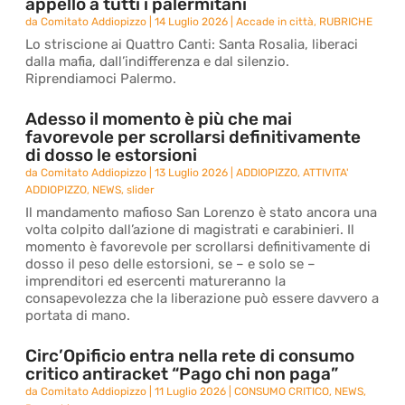
appello a tutti i palermitani
da
Comitato Addiopizzo
|
14 Luglio 2026
|
Accade in città
,
RUBRICHE
Lo striscione ai Quattro Canti: Santa Rosalia, liberaci
dalla mafia, dall’indifferenza e dal silenzio.
Riprendiamoci Palermo.
Adesso il momento è più che mai
favorevole per scrollarsi definitivamente
di dosso le estorsioni
da
Comitato Addiopizzo
|
13 Luglio 2026
|
ADDIOPIZZO
,
ATTIVITA'
ADDIOPIZZO
,
NEWS
,
slider
Il mandamento mafioso San Lorenzo è stato ancora una
volta colpito dall’azione di magistrati e carabinieri. Il
momento è favorevole per scrollarsi definitivamente di
dosso il peso delle estorsioni, se – e solo se –
imprenditori ed esercenti matureranno la
consapevolezza che la liberazione può essere davvero a
portata di mano.
Circ’Opificio entra nella rete di consumo
critico antiracket “Pago chi non paga”
da
Comitato Addiopizzo
|
11 Luglio 2026
|
CONSUMO CRITICO
,
NEWS
,