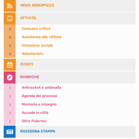

NEWS ADDIOPIZZO

ATTIVITÀ
5
Consumo critico
5
Assistenza alle vittime
5
Inclusione sociale
5
Volontariato

EVENTI

RUBRICHE
5
Antiracket e antimafia
5
Agenda dei processi
5
Memoria e impegno
5
Accade in città
5
Oltre Palermo

RASSEGNA STAMPA