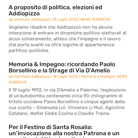
A proposito di politica, elezioni ed
Addiopizzo
da
Comitato Addiopizzo
|
19 Luglio 2026
|
NEWS
,
RUBRICHE
Vogliamo ribadire che Addiopizzo non ha alcuna
intenzione di entrare in dinamiche politico-elettorali di
alcun schieramento, atteso che l’impegno e il lavoro
che porta avanti va oltre logiche di appartenenza
partitico-politiche.
Memoria & Impegno: ricordando Paolo
Borsellino e la Strage di Via D’Amelio
da
Comitato Addiopizzo
|
18 Luglio 2026
|
Memoria e Impegno
,
NEWS
,
RUBRICHE
Il 19 luglio 1992, in via D’Amelio a Palermo, l’esplosione
di un’autobomba contenente circa 90 chilogrammi di
tritolo uccideva Paolo Borsellino e cinque agenti della
sua scorta – Emanuela Loi, Vincenzo Li Muli, Agostino
Catalano, Walter Eddie Cosina e Claudio Traina.
Per il Festino di Santa Rosalia:
un’invocazione alla nostra Patrona e un