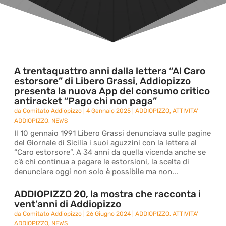
A trentaquattro anni dalla lettera “Al Caro
estorsore” di Libero Grassi, Addiopizzo
presenta la nuova App del consumo critico
antiracket “Pago chi non paga”
da
Comitato Addiopizzo
|
4 Gennaio 2025
|
ADDIOPIZZO
,
ATTIVITA'
ADDIOPIZZO
,
NEWS
Il 10 gennaio 1991 Libero Grassi denunciava sulle pagine
del Giornale di Sicilia i suoi aguzzini con la lettera al
“Caro estorsore”. A 34 anni da quella vicenda anche se
c’è chi continua a pagare le estorsioni, la scelta di
denunciare oggi non solo è possibile ma non...
ADDIOPIZZO 20, la mostra che racconta i
vent’anni di Addiopizzo
da
Comitato Addiopizzo
|
26 Giugno 2024
|
ADDIOPIZZO
,
ATTIVITA'
ADDIOPIZZO
,
NEWS