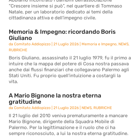
Abbiamo incontrato i bambini dell’associazione
“Crescere insieme si può”, nel quartiere di Tommaso
Natale, per un laboratorio dedicato ai temi della
cittadinanza attiva e dell’impegno civile.
Memoria & Impegno: ricordando Boris
Giuliano
da
Comitato Addiopizzo
|
21 Luglio 2026
|
Memoria e Impegno
,
NEWS
,
RUBRICHE
Boris Giuliano, assassinato il 21 luglio 1979, fu il primo a
intuire che la mappa del potere di Cosa nostra passava
anche dai flussi finanziari che collegavano Palermo agli
Stati Uniti. Fu proprio quell’intuizione a costargli la
vita.
A Mario Bignone la nostra eterna
gratitudine
da
Comitato Addiopizzo
|
21 Luglio 2026
|
NEWS
,
RUBRICHE
Il 21 luglio del 2010 veniva prematuramente a mancare
Mario Bignone, dirigente della Squadra Mobile di
Palermo. Per la legittimazione e il ruolo che ci ha
sempre riconosciuto, a lui la nostra eterna gratitudine.