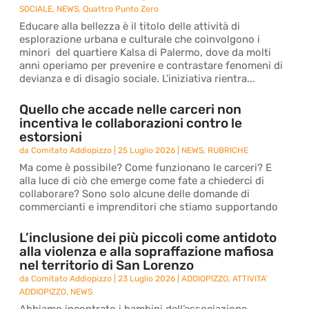
SOCIALE
,
NEWS
,
Quattro Punto Zero
Educare alla bellezza è il titolo delle attività di
esplorazione urbana e culturale che coinvolgono i
minori del quartiere Kalsa di Palermo, dove da molti
anni operiamo per prevenire e contrastare fenomeni di
devianza e di disagio sociale. L’iniziativa rientra...
Quello che accade nelle carceri non
incentiva le collaborazioni contro le
estorsioni
da
Comitato Addiopizzo
|
25 Luglio 2026
|
NEWS
,
RUBRICHE
Ma come è possibile? Come funzionano le carceri? E
alla luce di ciò che emerge come fate a chiederci di
collaborare? Sono solo alcune delle domande di
commercianti e imprenditori che stiamo supportando
L’inclusione dei più piccoli come antidoto
alla violenza e alla sopraffazione mafiosa
nel territorio di San Lorenzo
da
Comitato Addiopizzo
|
23 Luglio 2026
|
ADDIOPIZZO
,
ATTIVITA'
ADDIOPIZZO
,
NEWS