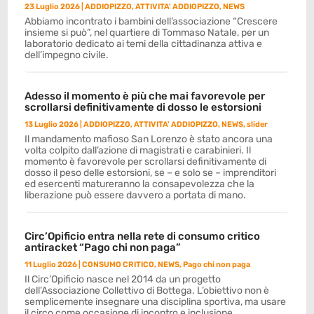
23 Luglio 2026
|
ADDIOPIZZO
,
ATTIVITA' ADDIOPIZZO
,
NEWS
Abbiamo incontrato i bambini dell’associazione “Crescere
insieme si può”, nel quartiere di Tommaso Natale, per un
laboratorio dedicato ai temi della cittadinanza attiva e
dell’impegno civile.
Adesso il momento è più che mai favorevole per
scrollarsi definitivamente di dosso le estorsioni
13 Luglio 2026
|
ADDIOPIZZO
,
ATTIVITA' ADDIOPIZZO
,
NEWS
,
slider
Il mandamento mafioso San Lorenzo è stato ancora una
volta colpito dall’azione di magistrati e carabinieri. Il
momento è favorevole per scrollarsi definitivamente di
dosso il peso delle estorsioni, se – e solo se – imprenditori
ed esercenti matureranno la consapevolezza che la
liberazione può essere davvero a portata di mano.
Circ’Opificio entra nella rete di consumo critico
antiracket “Pago chi non paga”
11 Luglio 2026
|
CONSUMO CRITICO
,
NEWS
,
Pago chi non paga
Il Circ’Opificio nasce nel 2014 da un progetto
dell’Associazione Collettivo di Bottega. L’obiettivo non è
semplicemente insegnare una disciplina sportiva, ma usare
il circo come occasione di incontro e inclusione.