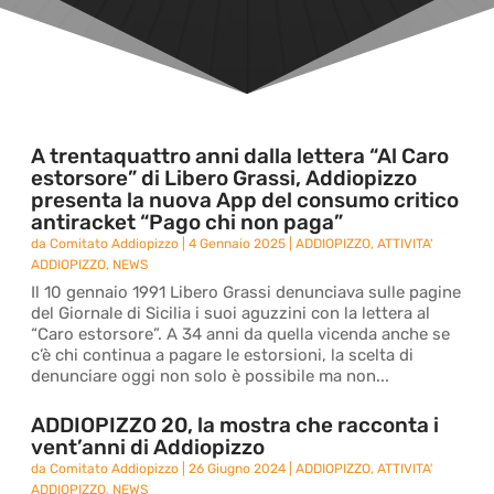
A trentaquattro anni dalla lettera “Al Caro
estorsore” di Libero Grassi, Addiopizzo
presenta la nuova App del consumo critico
antiracket “Pago chi non paga”
da
Comitato Addiopizzo
|
4 Gennaio 2025
|
ADDIOPIZZO
,
ATTIVITA'
ADDIOPIZZO
,
NEWS
Il 10 gennaio 1991 Libero Grassi denunciava sulle pagine
del Giornale di Sicilia i suoi aguzzini con la lettera al
“Caro estorsore”. A 34 anni da quella vicenda anche se
c’è chi continua a pagare le estorsioni, la scelta di
denunciare oggi non solo è possibile ma non...
ADDIOPIZZO 20, la mostra che racconta i
vent’anni di Addiopizzo
da
Comitato Addiopizzo
|
26 Giugno 2024
|
ADDIOPIZZO
,
ATTIVITA'
ADDIOPIZZO
,
NEWS