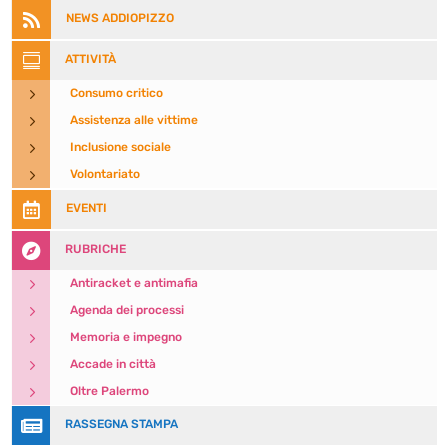

NEWS ADDIOPIZZO

ATTIVITÀ
5
Consumo critico
5
Assistenza alle vittime
5
Inclusione sociale
5
Volontariato

EVENTI

RUBRICHE
5
Antiracket e antimafia
5
Agenda dei processi
5
Memoria e impegno
5
Accade in città
5
Oltre Palermo

RASSEGNA STAMPA