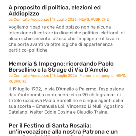
A proposito di politica, elezioni ed
Addiopizzo
da
Comitato Addiopizzo
|
19 Luglio 2026
|
NEWS
,
RUBRICHE
Vogliamo ribadire che Addiopizzo non ha alcuna
intenzione di entrare in dinamiche politico-elettorali di
alcun schieramento, atteso che l’impegno e il lavoro
che porta avanti va oltre logiche di appartenenza
partitico-politiche.
Memoria & Impegno: ricordando Paolo
Borsellino e la Strage di Via D’Amelio
da
Comitato Addiopizzo
|
18 Luglio 2026
|
Memoria e Impegno
,
NEWS
,
RUBRICHE
Il 19 luglio 1992, in via D’Amelio a Palermo, l’esplosione
di un’autobomba contenente circa 90 chilogrammi di
tritolo uccideva Paolo Borsellino e cinque agenti della
sua scorta – Emanuela Loi, Vincenzo Li Muli, Agostino
Catalano, Walter Eddie Cosina e Claudio Traina.
Per il Festino di Santa Rosalia:
un’invocazione alla nostra Patrona e un