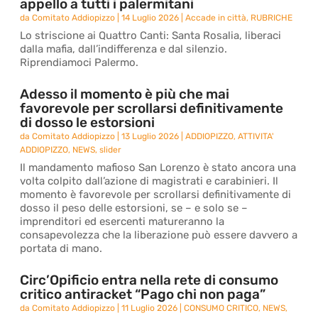
appello a tutti i palermitani
da
Comitato Addiopizzo
|
14 Luglio 2026
|
Accade in città
,
RUBRICHE
Lo striscione ai Quattro Canti: Santa Rosalia, liberaci
dalla mafia, dall’indifferenza e dal silenzio.
Riprendiamoci Palermo.
Adesso il momento è più che mai
favorevole per scrollarsi definitivamente
di dosso le estorsioni
da
Comitato Addiopizzo
|
13 Luglio 2026
|
ADDIOPIZZO
,
ATTIVITA'
ADDIOPIZZO
,
NEWS
,
slider
Il mandamento mafioso San Lorenzo è stato ancora una
volta colpito dall’azione di magistrati e carabinieri. Il
momento è favorevole per scrollarsi definitivamente di
dosso il peso delle estorsioni, se – e solo se –
imprenditori ed esercenti matureranno la
consapevolezza che la liberazione può essere davvero a
portata di mano.
Circ’Opificio entra nella rete di consumo
critico antiracket “Pago chi non paga”
da
Comitato Addiopizzo
|
11 Luglio 2026
|
CONSUMO CRITICO
,
NEWS
,