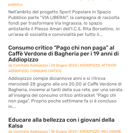
pubblico
Nell’ambito del progetto Sport Popolare in Spazio
Pubblico parte "VIA LIBERA!", la campagna di raccolta
fondi per trasformare Via Ingrassia, lo spazio
antistante il Plesso Amari dell’I.C.S. Rita Borsellino, in
un'area di socialità e convivialità per tutto il...
Consumo critico “Pago chi non paga” al
Caffè Verdone di Bagheria per i 19 anni di
Addiopizzo
da
Comitato Addiopizzo
|
24 Giugno 2023
|
ADDIOPIZZO
,
ATTIVITA'
ADDIOPIZZO
,
CONSUMO CRITICO
Addiopizzo compie diciannove anni e si ritrova
mercoledì 28 giugno alle ore 20,00 al Caffè Verdone di
Bagheria, insieme ai tanti della sua rete, per una serata
all’insegna del consumo critico antiracket “Pago chi
non paga”. Proprio poche settimane fa si è concluso
in...
Educare alla bellezza con i giovani della
Kalsa
da
Comitato Addiopizzo
|
18 Giugno 2023
|
ADDIOPIZZO
,
INCLUSIONE