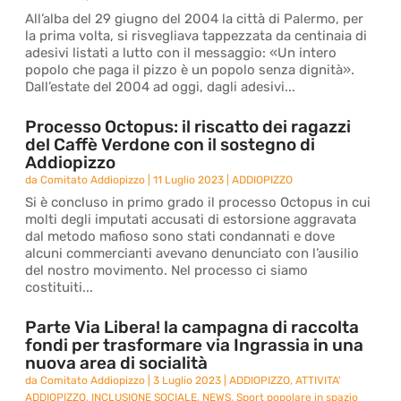
All’alba del 29 giugno del 2004 la città di Palermo, per
la prima volta, si risvegliava tappezzata da centinaia di
adesivi listati a lutto con il messaggio: «Un intero
popolo che paga il pizzo è un popolo senza dignità».
Dall’estate del 2004 ad oggi, dagli adesivi...
Processo Octopus: il riscatto dei ragazzi
del Caffè Verdone con il sostegno di
Addiopizzo
da
Comitato Addiopizzo
|
11 Luglio 2023
|
ADDIOPIZZO
Si è concluso in primo grado il processo Octopus in cui
molti degli imputati accusati di estorsione aggravata
dal metodo mafioso sono stati condannati e dove
alcuni commercianti avevano denunciato con l’ausilio
del nostro movimento. Nel processo ci siamo
costituiti...
Parte Via Libera! la campagna di raccolta
fondi per trasformare via Ingrassia in una
nuova area di socialità
da
Comitato Addiopizzo
|
3 Luglio 2023
|
ADDIOPIZZO
,
ATTIVITA'
ADDIOPIZZO
,
INCLUSIONE SOCIALE
,
NEWS
,
Sport popolare in spazio