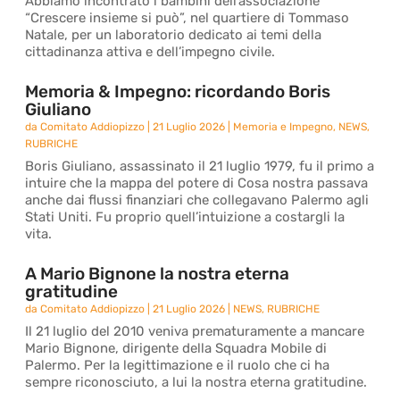
Abbiamo incontrato i bambini dell’associazione
“Crescere insieme si può”, nel quartiere di Tommaso
Natale, per un laboratorio dedicato ai temi della
cittadinanza attiva e dell’impegno civile.
Memoria & Impegno: ricordando Boris
Giuliano
da
Comitato Addiopizzo
|
21 Luglio 2026
|
Memoria e Impegno
,
NEWS
,
RUBRICHE
Boris Giuliano, assassinato il 21 luglio 1979, fu il primo a
intuire che la mappa del potere di Cosa nostra passava
anche dai flussi finanziari che collegavano Palermo agli
Stati Uniti. Fu proprio quell’intuizione a costargli la
vita.
A Mario Bignone la nostra eterna
gratitudine
da
Comitato Addiopizzo
|
21 Luglio 2026
|
NEWS
,
RUBRICHE
Il 21 luglio del 2010 veniva prematuramente a mancare
Mario Bignone, dirigente della Squadra Mobile di
Palermo. Per la legittimazione e il ruolo che ci ha
sempre riconosciuto, a lui la nostra eterna gratitudine.