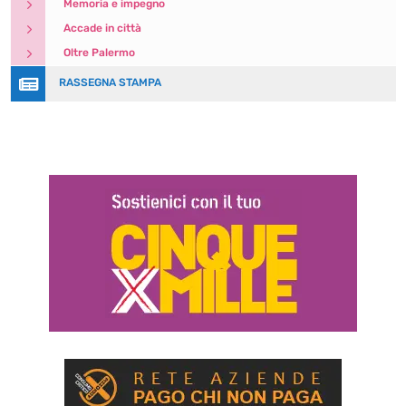
5
Memoria e impegno
5
Accade in città
5
Oltre Palermo

RASSEGNA STAMPA