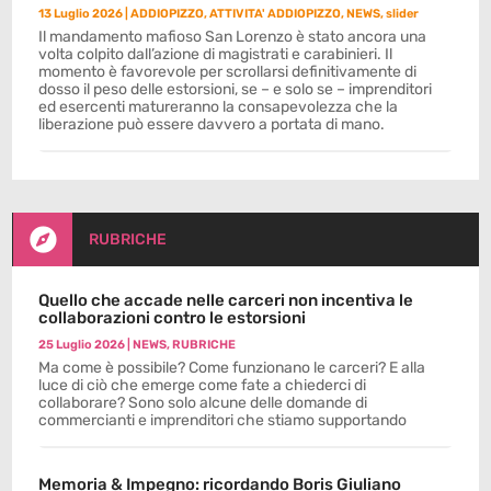
13 Luglio 2026
|
ADDIOPIZZO
,
ATTIVITA' ADDIOPIZZO
,
NEWS
,
slider
Il mandamento mafioso San Lorenzo è stato ancora una
volta colpito dall’azione di magistrati e carabinieri. Il
momento è favorevole per scrollarsi definitivamente di
dosso il peso delle estorsioni, se – e solo se – imprenditori
ed esercenti matureranno la consapevolezza che la
liberazione può essere davvero a portata di mano.

RUBRICHE
Quello che accade nelle carceri non incentiva le
collaborazioni contro le estorsioni
25 Luglio 2026
|
NEWS
,
RUBRICHE
Ma come è possibile? Come funzionano le carceri? E alla
luce di ciò che emerge come fate a chiederci di
collaborare? Sono solo alcune delle domande di
commercianti e imprenditori che stiamo supportando
Memoria & Impegno: ricordando Boris Giuliano