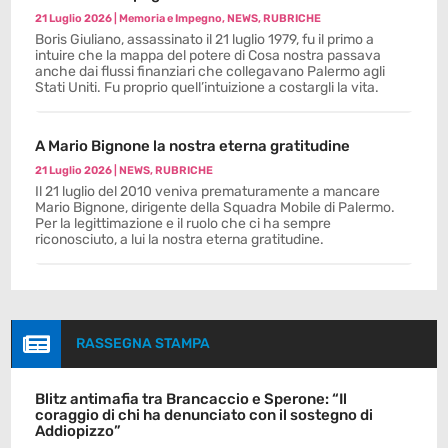
21 Luglio 2026
|
Memoria e Impegno
,
NEWS
,
RUBRICHE
Boris Giuliano, assassinato il 21 luglio 1979, fu il primo a
intuire che la mappa del potere di Cosa nostra passava
anche dai flussi finanziari che collegavano Palermo agli
Stati Uniti. Fu proprio quell’intuizione a costargli la vita.
A Mario Bignone la nostra eterna gratitudine
21 Luglio 2026
|
NEWS
,
RUBRICHE
Il 21 luglio del 2010 veniva prematuramente a mancare
Mario Bignone, dirigente della Squadra Mobile di Palermo.
Per la legittimazione e il ruolo che ci ha sempre
riconosciuto, a lui la nostra eterna gratitudine.

RASSEGNA STAMPA
Blitz antimafia tra Brancaccio e Sperone: “Il
coraggio di chi ha denunciato con il sostegno di
Addiopizzo”