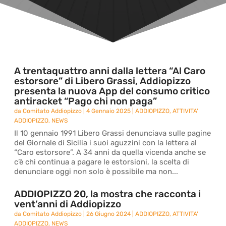
A trentaquattro anni dalla lettera “Al Caro
estorsore” di Libero Grassi, Addiopizzo
presenta la nuova App del consumo critico
antiracket “Pago chi non paga”
da
Comitato Addiopizzo
|
4 Gennaio 2025
|
ADDIOPIZZO
,
ATTIVITA'
ADDIOPIZZO
,
NEWS
Il 10 gennaio 1991 Libero Grassi denunciava sulle pagine
del Giornale di Sicilia i suoi aguzzini con la lettera al
“Caro estorsore”. A 34 anni da quella vicenda anche se
c’è chi continua a pagare le estorsioni, la scelta di
denunciare oggi non solo è possibile ma non...
ADDIOPIZZO 20, la mostra che racconta i
vent’anni di Addiopizzo
da
Comitato Addiopizzo
|
26 Giugno 2024
|
ADDIOPIZZO
,
ATTIVITA'
ADDIOPIZZO
,
NEWS