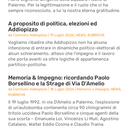
Palermo. Per la legittimazione e il ruolo che ci ha
sempre riconosciuto, a lui la nostra eterna gratitudine.
A proposito di politica, elezioni ed
Addiopizzo
da
Comitato Addiopizzo
|
19 Luglio 2026
|
NEWS
,
RUBRICHE
Vogliamo ribadire che Addiopizzo non ha alcuna
intenzione di entrare in dinamiche politico-elettorali di
alcun schieramento, atteso che l’impegno e il lavoro
che porta avanti va oltre logiche di appartenenza
partitico-politiche.
Memoria & Impegno: ricordando Paolo
Borsellino e la Strage di Via D’Amelio
da
Comitato Addiopizzo
|
18 Luglio 2026
|
Memoria e Impegno
,
NEWS
,
RUBRICHE
Il 19 luglio 1992, in via D’Amelio a Palermo, l’esplosione
di un’autobomba contenente circa 90 chilogrammi di
tritolo uccideva Paolo Borsellino e cinque agenti della
sua scorta – Emanuela Loi, Vincenzo Li Muli, Agostino
Catalano, Walter Eddie Cosina e Claudio Traina.