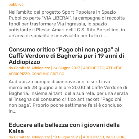
pubblico
Nell’ambito del progetto Sport Popolare in Spazio
Pubblico parte "VIA LIBERA!", la campagna di raccolta
fondi per trasformare Via Ingrassia, lo spazio
antistante il Plesso Amari dell’I.C.S. Rita Borsellino, in
un'area di socialità e convivialità per tutto il...
Consumo critico “Pago chi non paga” al
Caffè Verdone di Bagheria per i 19 anni di
Addiopizzo
da
Comitato Addiopizzo
|
24 Giugno 2023
|
ADDIOPIZZO
,
ATTIVITA'
ADDIOPIZZO
,
CONSUMO CRITICO
Addiopizzo compie diciannove anni e si ritrova
mercoledì 28 giugno alle ore 20,00 al Caffè Verdone di
Bagheria, insieme ai tanti della sua rete, per una serata
all’insegna del consumo critico antiracket “Pago chi
non paga”. Proprio poche settimane fa si è concluso
in...
Educare alla bellezza con i giovani della
Kalsa
da
Comitato Addiopizzo
|
18 Giugno 2023
|
ADDIOPIZZO
,
INCLUSIONE