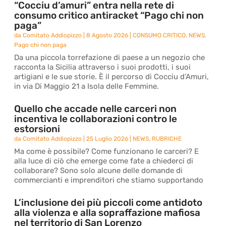
“Cocciu d’amuri” entra nella rete di
consumo critico antiracket “Pago chi non
paga”
da
Comitato Addiopizzo
|
8 Agosto 2026
|
CONSUMO CRITICO
,
NEWS
,
Pago chi non paga
Da una piccola torrefazione di paese a un negozio che
racconta la Sicilia attraverso i suoi prodotti, i suoi
artigiani e le sue storie. È il percorso di Cocciu d’Amuri,
in via Di Maggio 21 a Isola delle Femmine.
Quello che accade nelle carceri non
incentiva le collaborazioni contro le
estorsioni
da
Comitato Addiopizzo
|
25 Luglio 2026
|
NEWS
,
RUBRICHE
Ma come è possibile? Come funzionano le carceri? E
alla luce di ciò che emerge come fate a chiederci di
collaborare? Sono solo alcune delle domande di
commercianti e imprenditori che stiamo supportando
L’inclusione dei più piccoli come antidoto
alla violenza e alla sopraffazione mafiosa
nel territorio di San Lorenzo