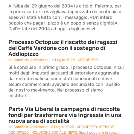
All’alba del 29 giugno del 2004 la città di Palermo, per
la prima volta, si risvegliava tappezzata da centinaia di
adesivi listati a lutto con il messaggio: «Un intero
popolo che paga il pizzo è un popolo senza dignità».
Dall’estate del 2004 ad oggi, dagli adesivi...
Processo Octopus: il riscatto dei ragazzi
del Caffè Verdone con il sostegno di
Addiopizzo
da
Comitato Addiopizzo
|
11 Luglio 2023
|
ADDIOPIZZO
Si è concluso in primo grado il processo Octopus in cui
molti degli imputati accusati di estorsione aggravata
dal metodo mafioso sono stati condannati e dove
alcuni commercianti avevano denunciato con l’ausilio
del nostro movimento. Nel processo ci siamo
costituiti...
Parte Via Libera! la campagna di raccolta
fondi per trasformare via Ingrassia in una
nuova area di socialità
da
Comitato Addiopizzo
|
3 Luglio 2023
|
ADDIOPIZZO
,
ATTIVITA'
ADDIOPIZZO
,
INCLUSIONE SOCIALE
,
NEWS
,
Sport popolare in spazio