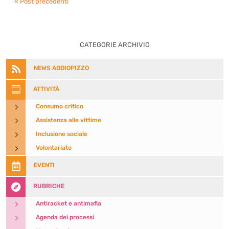
« Post precedenti
CATEGORIE ARCHIVIO

NEWS ADDIOPIZZO

ATTIVITÀ
5
Consumo critico
5
Assistenza alle vittime
5
Inclusione sociale
5
Volontariato

EVENTI

RUBRICHE
5
Antiracket e antimafia
5
Agenda dei processi