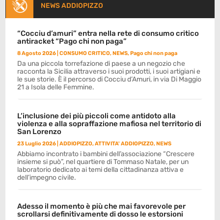
NEWS ADDIOPIZZO
“Cocciu d’amuri” entra nella rete di consumo critico
antiracket “Pago chi non paga”
8 Agosto 2026
|
CONSUMO CRITICO
,
NEWS
,
Pago chi non paga
Da una piccola torrefazione di paese a un negozio che
racconta la Sicilia attraverso i suoi prodotti, i suoi artigiani e
le sue storie. È il percorso di Cocciu d’Amuri, in via Di Maggio
21 a Isola delle Femmine.
L’inclusione dei più piccoli come antidoto alla
violenza e alla sopraffazione mafiosa nel territorio di
San Lorenzo
23 Luglio 2026
|
ADDIOPIZZO
,
ATTIVITA' ADDIOPIZZO
,
NEWS
Abbiamo incontrato i bambini dell’associazione “Crescere
insieme si può”, nel quartiere di Tommaso Natale, per un
laboratorio dedicato ai temi della cittadinanza attiva e
dell’impegno civile.
Adesso il momento è più che mai favorevole per
scrollarsi definitivamente di dosso le estorsioni