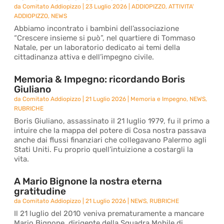
da
Comitato Addiopizzo
|
23 Luglio 2026
|
ADDIOPIZZO
,
ATTIVITA'
ADDIOPIZZO
,
NEWS
Abbiamo incontrato i bambini dell’associazione
“Crescere insieme si può”, nel quartiere di Tommaso
Natale, per un laboratorio dedicato ai temi della
cittadinanza attiva e dell’impegno civile.
Memoria & Impegno: ricordando Boris
Giuliano
da
Comitato Addiopizzo
|
21 Luglio 2026
|
Memoria e Impegno
,
NEWS
,
RUBRICHE
Boris Giuliano, assassinato il 21 luglio 1979, fu il primo a
intuire che la mappa del potere di Cosa nostra passava
anche dai flussi finanziari che collegavano Palermo agli
Stati Uniti. Fu proprio quell’intuizione a costargli la
vita.
A Mario Bignone la nostra eterna
gratitudine
da
Comitato Addiopizzo
|
21 Luglio 2026
|
NEWS
,
RUBRICHE
Il 21 luglio del 2010 veniva prematuramente a mancare
Mario Bignone, dirigente della Squadra Mobile di