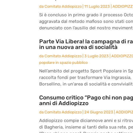
da
Comitato Addiopizzo
|
11 Luglio 2023
|
ADDIOPIZ
Si è concluso in primo grado il processo Octo
aggravata dal metodo mafioso sono stati co
denunciato con l’ausilio del nostro movimento
Parte Via Libera! la campagna di ra
in una nuova area di socialità
da
Comitato Addiopizzo
|
3 Luglio 2023
|
ADDIOPIZZ
popolare in spazio pubblico
Nell’ambito del progetto Sport Popolare in S
raccolta fondi per trasformare Via Ingrassia, l
Borsellino, in un'area di socialità e convivialità
Consumo critico “Pago chi non paga
anni di Addiopizzo
da
Comitato Addiopizzo
|
24 Giugno 2023
|
ADDIOPI
Addiopizzo compie diciannove anni e si ritro
di Bagheria, insieme ai tanti della sua rete, 