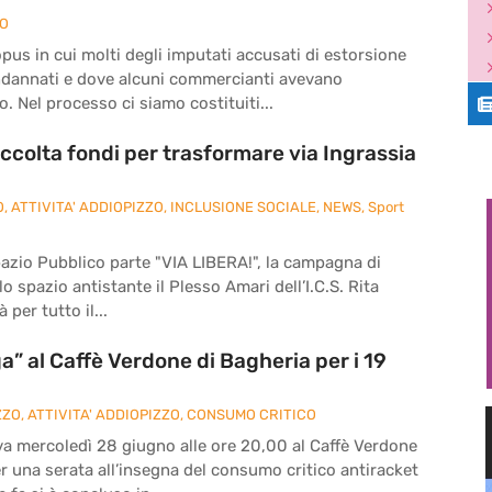
ZO
pus in cui molti degli imputati accusati di estorsione
ndannati e dove alcuni commercianti avevano
. Nel processo ci siamo costituiti...
ccolta fondi per trasformare via Ingrassia
O
,
ATTIVITA' ADDIOPIZZO
,
INCLUSIONE SOCIALE
,
NEWS
,
Sport
pazio Pubblico parte "VIA LIBERA!", la campagna di
o spazio antistante il Plesso Amari dell’I.C.S. Rita
 per tutto il...
” al Caffè Verdone di Bagheria per i 19
ZZO
,
ATTIVITA' ADDIOPIZZO
,
CONSUMO CRITICO
va mercoledì 28 giugno alle ore 20,00 al Caffè Verdone
per una serata all’insegna del consumo critico antiracket