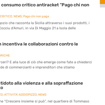
di consumo critico antiracket “Pago chi non
CRITICO
,
NEWS
,
Pago chi non paga
zio che racconta la Sicilia attraverso i suoi prodotti, i
 Cocciu d’Amuri, in via Di Maggio 21 a Isola delle
 incentiva le collaborazioni contro le
BRICHE
eri? E alla luce di ciò che emerge come fate a chiederci
nde di commercianti e imprenditori che stiamo
tidoto alla violenza e alla sopraffazione
zo
ZO
,
ATTIVITA' ADDIOPIZZO
,
NEWS
ne “Crescere insieme si può”, nel quartiere di Tommaso