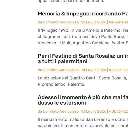
appartenenza partitico-politiche.
Memoria & Impegno: ricordando Paol
da
Comitato Addiopizzo
|
18 Luglio 2026
|
Memoria e
Il 19 luglio 1992, in via D’Amelio a Palermo,
chilogrammi di tritolo uccideva Paolo Borsell
Vincenzo Li Muli, Agostino Catalano, Walter E
Per il Festino di Santa Rosalia: un
a tutti i palermitani
da
Comitato Addiopizzo
|
14 Luglio 2026
|
Accade in c
Lo striscione ai Quattro Canti: Santa Rosalia, l
Riprendiamoci Palermo.
Adesso il momento è più che mai fa
dosso le estorsioni
da
Comitato Addiopizzo
|
13 Luglio 2026
|
ADDIOPIZ
Il mandamento mafioso San Lorenzo è stato an
carabinieri. Il momento è favorevole per scrol