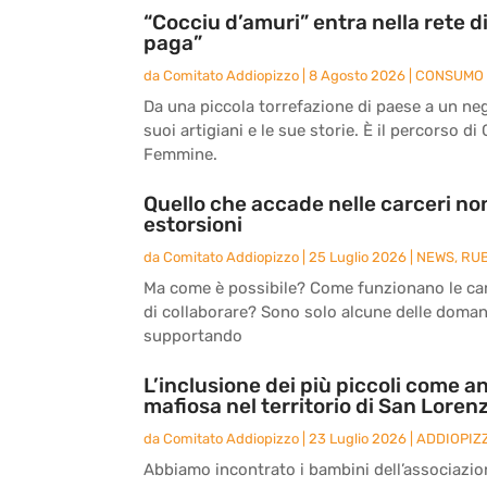
“Cocciu d’amuri” entra nella rete 
paga”
da
Comitato Addiopizzo
|
8 Agosto 2026
|
CONSUMO 
Da una piccola torrefazione di paese a un nego
suoi artigiani e le sue storie. È il percorso di
Femmine.
Quello che accade nelle carceri non
estorsioni
da
Comitato Addiopizzo
|
25 Luglio 2026
|
NEWS
,
RU
Ma come è possibile? Come funzionano le carc
di collaborare? Sono solo alcune delle doma
supportando
L’inclusione dei più piccoli come an
mafiosa nel territorio di San Loren
da
Comitato Addiopizzo
|
23 Luglio 2026
|
ADDIOPIZ
Abbiamo incontrato i bambini dell’associazio