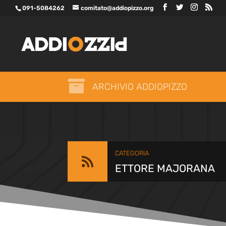
091-5084262
comitato@addiopizzo.org

ARCHIVIO ADDIOPIZZO
CATEGORIA

ETTORE MAJORANA