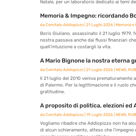
Natale, per un laboratorio dedicato ai temi del
Memoria & Impegno: ricordando Bor
da
Comitato Addiopizzo
|
21 Luglio 2026
|
Memoria e
Boris Giuliano, assassinato il 21 luglio 1979, 
nostra passava anche dai flussi finanziari ch
quell’intuizione a costargli la vita.
A Mario Bignone la nostra eterna g
da
Comitato Addiopizzo
|
21 Luglio 2026
|
NEWS
,
RUB
Il 21 luglio del 2010 veniva prematuramente 
di Palermo. Per la legittimazione e il ruolo c
gratitudine.
A proposito di politica, elezioni ed
da
Comitato Addiopizzo
|
19 Luglio 2026
|
NEWS
,
RUB
Vogliamo ribadire che Addiopizzo non ha alcun
di alcun schieramento, atteso che l’impegno e 