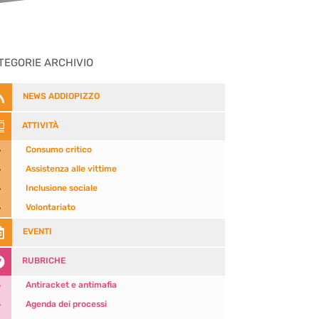
TEGORIE ARCHIVIO

NEWS ADDIOPIZZO

ATTIVITÀ
5
Consumo critico
5
Assistenza alle vittime
5
Inclusione sociale
5
Volontariato

EVENTI

RUBRICHE
5
Antiracket e antimafia
5
Agenda dei processi