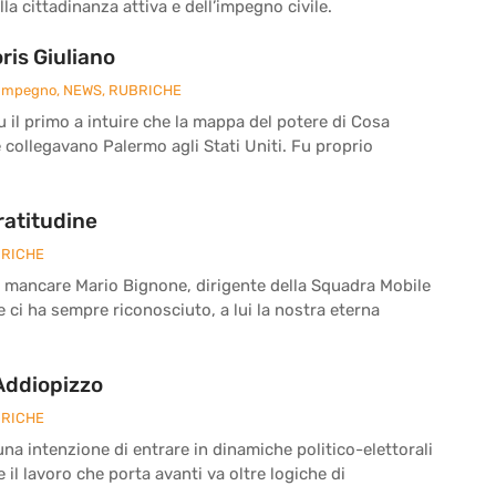
la cittadinanza attiva e dell’impegno civile.
is Giuliano
 Impegno
,
NEWS
,
RUBRICHE
fu il primo a intuire che la mappa del potere di Cosa
e collegavano Palermo agli Stati Uniti. Fu proprio
ratitudine
RICHE
a mancare Mario Bignone, dirigente della Squadra Mobile
he ci ha sempre riconosciuto, a lui la nostra eterna
 Addiopizzo
RICHE
a intenzione di entrare in dinamiche politico-elettorali
il lavoro che porta avanti va oltre logiche di