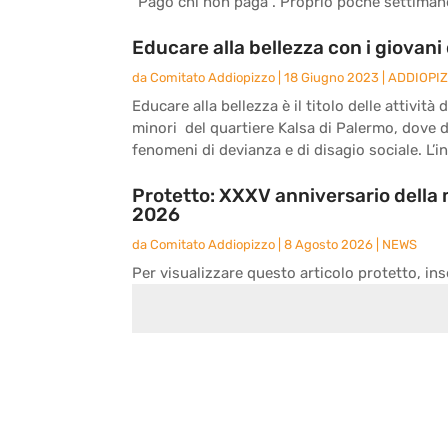
“Pago chi non paga”. Proprio poche settimane 
Educare alla bellezza con i giovani 
da
Comitato Addiopizzo
|
18 Giugno 2023
|
ADDIOPI
Educare alla bellezza è il titolo delle attivit
minori del quartiere Kalsa di Palermo, dove 
fenomeni di devianza e di disagio sociale. L’ini
Protetto: XXXV anniversario della 
2026
da
Comitato Addiopizzo
|
8 Agosto 2026
|
NEWS
Per visualizzare questo articolo protetto, ins