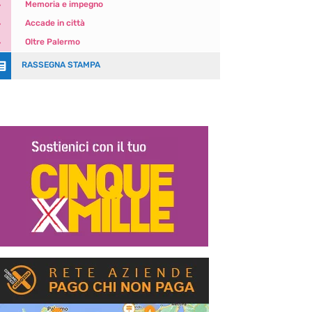
5
Memoria e impegno
5
Accade in città
5
Oltre Palermo

RASSEGNA STAMPA