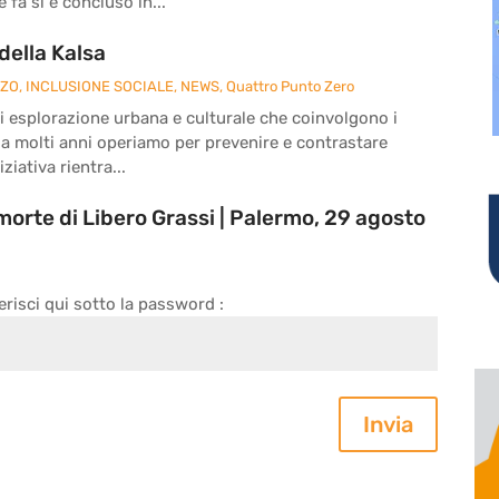
fa si è concluso in...
della Kalsa
ZZO
,
INCLUSIONE SOCIALE
,
NEWS
,
Quattro Punto Zero
à di esplorazione urbana e culturale che coinvolgono i
da molti anni operiamo per prevenire e contrastare
ziativa rientra...
morte di Libero Grassi | Palermo, 29 agosto
erisci qui sotto la password :
Invia