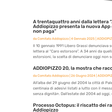
A trentaquattro anni dalla lettera “
Addiopizzo presenta la nuova App 
non paga”
da
Comitato Addiopizzo
|
4 Gennaio 2025
|
ADDIOPI
Il 10 gennaio 1991 Libero Grassi denunciava sul
lettera al “Caro estorsore”. A 34 anni da quel
estorsioni, la scelta di denunciare oggi non s
ADDIOPIZZO 20, la mostra che racc
da
Comitato Addiopizzo
|
26 Giugno 2024
|
ADDIOPI
All’alba del 29 giugno del 2004 la città di Pal
centinaia di adesivi listati a lutto con il me
senza dignità». Dall’estate del 2004 ad oggi, d
Processo Octopus: il riscatto dei r
Addiopizzo