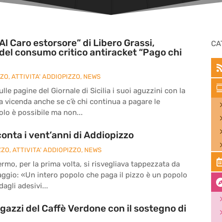
Al Caro estorsore” di Libero Grassi,
CA
del consumo critico antiracket “Pago chi
ZZO
,
ATTIVITA' ADDIOPIZZO
,
NEWS
le pagine del Giornale di Sicilia i suoi aguzzini con la
la vicenda anche se c’è chi continua a pagare le
olo è possibile ma non...
onta i vent’anni di Addiopizzo
ZZO
,
ATTIVITA' ADDIOPIZZO
,
NEWS
ermo, per la prima volta, si risvegliava tappezzata da
ssaggio: «Un intero popolo che paga il pizzo è un popolo
agli adesivi...
agazzi del Caffè Verdone con il sostegno di