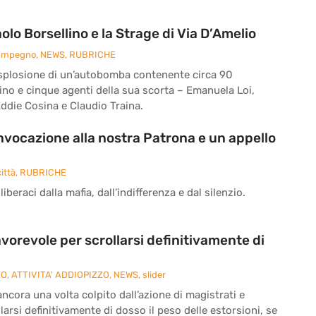
o Borsellino e la Strage di Via D’Amelio
 Impegno
,
NEWS
,
RUBRICHE
 l’esplosione di un’autobomba contenente circa 90
ino e cinque agenti della sua scorta – Emanuela Loi,
ddie Cosina e Claudio Traina.
’invocazione alla nostra Patrona e un appello
ittà
,
RUBRICHE
iberaci dalla mafia, dall’indifferenza e dal silenzio.
vorevole per scrollarsi definitivamente di
ZO
,
ATTIVITA' ADDIOPIZZO
,
NEWS
,
slider
cora una volta colpito dall’azione di magistrati e
larsi definitivamente di dosso il peso delle estorsioni, se