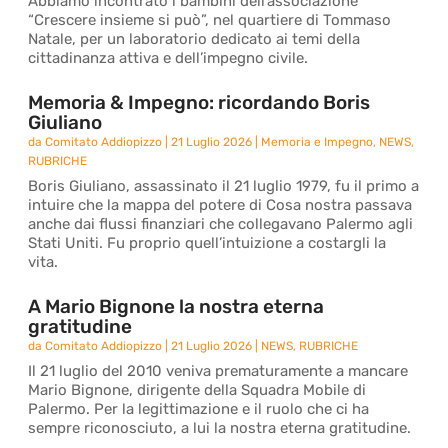
Abbiamo incontrato i bambini dell’associazione
“Crescere insieme si può”, nel quartiere di Tommaso
Natale, per un laboratorio dedicato ai temi della
cittadinanza attiva e dell’impegno civile.
Memoria & Impegno: ricordando Boris
Giuliano
da
Comitato Addiopizzo
|
21 Luglio 2026
|
Memoria e Impegno
,
NEWS
,
RUBRICHE
Boris Giuliano, assassinato il 21 luglio 1979, fu il primo a
intuire che la mappa del potere di Cosa nostra passava
anche dai flussi finanziari che collegavano Palermo agli
Stati Uniti. Fu proprio quell’intuizione a costargli la
vita.
A Mario Bignone la nostra eterna
gratitudine
da
Comitato Addiopizzo
|
21 Luglio 2026
|
NEWS
,
RUBRICHE
Il 21 luglio del 2010 veniva prematuramente a mancare
Mario Bignone, dirigente della Squadra Mobile di
Palermo. Per la legittimazione e il ruolo che ci ha
sempre riconosciuto, a lui la nostra eterna gratitudine.