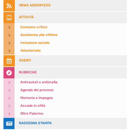

NEWS ADDIOPIZZO

ATTIVITÀ
5
Consumo critico
5
Assistenza alle vittime
5
Inclusione sociale
5
Volontariato

EVENTI

RUBRICHE
5
Antiracket e antimafia
5
Agenda dei processi
5
Memoria e impegno
5
Accade in città
5
Oltre Palermo

RASSEGNA STAMPA