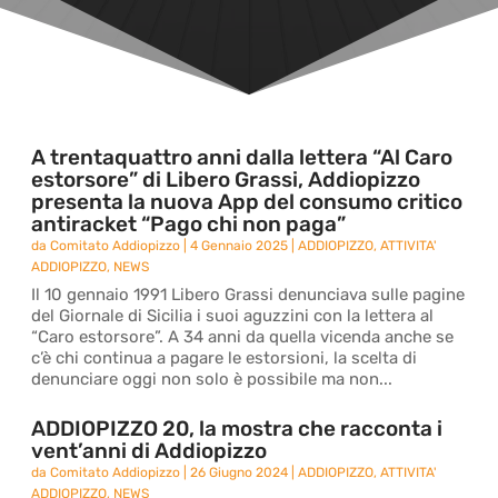
A trentaquattro anni dalla lettera “Al Caro
estorsore” di Libero Grassi, Addiopizzo
presenta la nuova App del consumo critico
antiracket “Pago chi non paga”
da
Comitato Addiopizzo
|
4 Gennaio 2025
|
ADDIOPIZZO
,
ATTIVITA'
ADDIOPIZZO
,
NEWS
Il 10 gennaio 1991 Libero Grassi denunciava sulle pagine
del Giornale di Sicilia i suoi aguzzini con la lettera al
“Caro estorsore”. A 34 anni da quella vicenda anche se
c’è chi continua a pagare le estorsioni, la scelta di
denunciare oggi non solo è possibile ma non...
ADDIOPIZZO 20, la mostra che racconta i
vent’anni di Addiopizzo
da
Comitato Addiopizzo
|
26 Giugno 2024
|
ADDIOPIZZO
,
ATTIVITA'
ADDIOPIZZO
,
NEWS