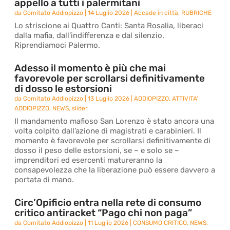
appello a tutti i palermitani
da
Comitato Addiopizzo
|
14 Luglio 2026
|
Accade in città
,
RUBRICHE
Lo striscione ai Quattro Canti: Santa Rosalia, liberaci
dalla mafia, dall’indifferenza e dal silenzio.
Riprendiamoci Palermo.
Adesso il momento è più che mai
favorevole per scrollarsi definitivamente
di dosso le estorsioni
da
Comitato Addiopizzo
|
13 Luglio 2026
|
ADDIOPIZZO
,
ATTIVITA'
ADDIOPIZZO
,
NEWS
,
slider
Il mandamento mafioso San Lorenzo è stato ancora una
volta colpito dall’azione di magistrati e carabinieri. Il
momento è favorevole per scrollarsi definitivamente di
dosso il peso delle estorsioni, se – e solo se –
imprenditori ed esercenti matureranno la
consapevolezza che la liberazione può essere davvero a
portata di mano.
Circ’Opificio entra nella rete di consumo
critico antiracket “Pago chi non paga”
da
Comitato Addiopizzo
|
11 Luglio 2026
|
CONSUMO CRITICO
,
NEWS
,