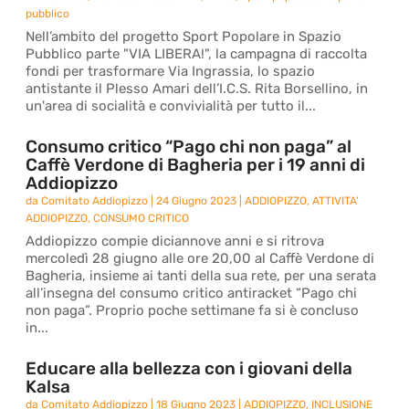
pubblico
Nell’ambito del progetto Sport Popolare in Spazio
Pubblico parte "VIA LIBERA!", la campagna di raccolta
fondi per trasformare Via Ingrassia, lo spazio
antistante il Plesso Amari dell’I.C.S. Rita Borsellino, in
un'area di socialità e convivialità per tutto il...
Consumo critico “Pago chi non paga” al
Caffè Verdone di Bagheria per i 19 anni di
Addiopizzo
da
Comitato Addiopizzo
|
24 Giugno 2023
|
ADDIOPIZZO
,
ATTIVITA'
ADDIOPIZZO
,
CONSUMO CRITICO
Addiopizzo compie diciannove anni e si ritrova
mercoledì 28 giugno alle ore 20,00 al Caffè Verdone di
Bagheria, insieme ai tanti della sua rete, per una serata
all’insegna del consumo critico antiracket “Pago chi
non paga”. Proprio poche settimane fa si è concluso
in...
Educare alla bellezza con i giovani della
Kalsa
da
Comitato Addiopizzo
|
18 Giugno 2023
|
ADDIOPIZZO
,
INCLUSIONE