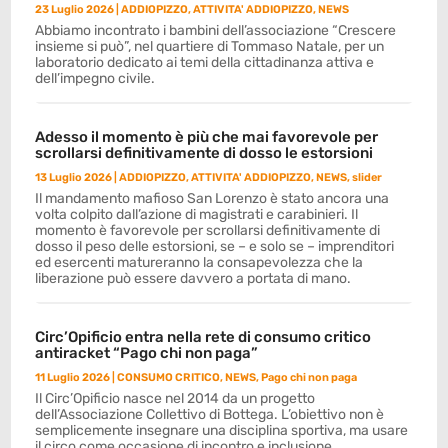
23 Luglio 2026
|
ADDIOPIZZO
,
ATTIVITA' ADDIOPIZZO
,
NEWS
Abbiamo incontrato i bambini dell’associazione “Crescere
insieme si può”, nel quartiere di Tommaso Natale, per un
laboratorio dedicato ai temi della cittadinanza attiva e
dell’impegno civile.
Adesso il momento è più che mai favorevole per
scrollarsi definitivamente di dosso le estorsioni
13 Luglio 2026
|
ADDIOPIZZO
,
ATTIVITA' ADDIOPIZZO
,
NEWS
,
slider
Il mandamento mafioso San Lorenzo è stato ancora una
volta colpito dall’azione di magistrati e carabinieri. Il
momento è favorevole per scrollarsi definitivamente di
dosso il peso delle estorsioni, se – e solo se – imprenditori
ed esercenti matureranno la consapevolezza che la
liberazione può essere davvero a portata di mano.
Circ’Opificio entra nella rete di consumo critico
antiracket “Pago chi non paga”
11 Luglio 2026
|
CONSUMO CRITICO
,
NEWS
,
Pago chi non paga
Il Circ’Opificio nasce nel 2014 da un progetto
dell’Associazione Collettivo di Bottega. L’obiettivo non è
semplicemente insegnare una disciplina sportiva, ma usare
il circo come occasione di incontro e inclusione.