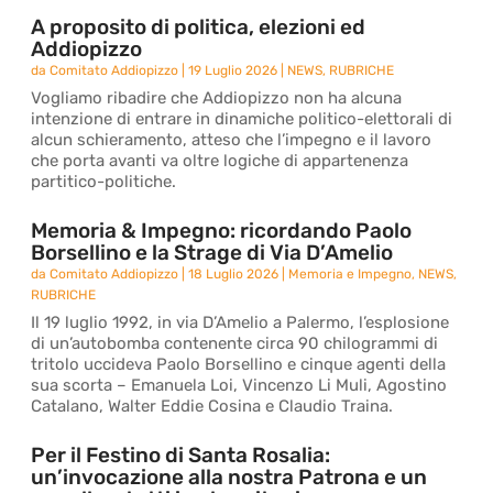
A proposito di politica, elezioni ed
Addiopizzo
da
Comitato Addiopizzo
|
19 Luglio 2026
|
NEWS
,
RUBRICHE
Vogliamo ribadire che Addiopizzo non ha alcuna
intenzione di entrare in dinamiche politico-elettorali di
alcun schieramento, atteso che l’impegno e il lavoro
che porta avanti va oltre logiche di appartenenza
partitico-politiche.
Memoria & Impegno: ricordando Paolo
Borsellino e la Strage di Via D’Amelio
da
Comitato Addiopizzo
|
18 Luglio 2026
|
Memoria e Impegno
,
NEWS
,
RUBRICHE
Il 19 luglio 1992, in via D’Amelio a Palermo, l’esplosione
di un’autobomba contenente circa 90 chilogrammi di
tritolo uccideva Paolo Borsellino e cinque agenti della
sua scorta – Emanuela Loi, Vincenzo Li Muli, Agostino
Catalano, Walter Eddie Cosina e Claudio Traina.
Per il Festino di Santa Rosalia:
un’invocazione alla nostra Patrona e un