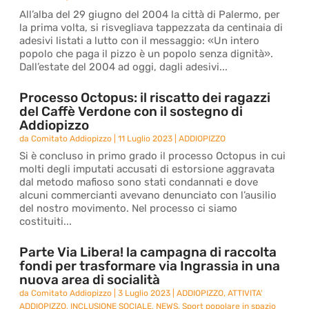
All’alba del 29 giugno del 2004 la città di Palermo, per
la prima volta, si risvegliava tappezzata da centinaia di
adesivi listati a lutto con il messaggio: «Un intero
popolo che paga il pizzo è un popolo senza dignità».
Dall’estate del 2004 ad oggi, dagli adesivi...
Processo Octopus: il riscatto dei ragazzi
del Caffè Verdone con il sostegno di
Addiopizzo
da
Comitato Addiopizzo
|
11 Luglio 2023
|
ADDIOPIZZO
Si è concluso in primo grado il processo Octopus in cui
molti degli imputati accusati di estorsione aggravata
dal metodo mafioso sono stati condannati e dove
alcuni commercianti avevano denunciato con l’ausilio
del nostro movimento. Nel processo ci siamo
costituiti...
Parte Via Libera! la campagna di raccolta
fondi per trasformare via Ingrassia in una
nuova area di socialità
da
Comitato Addiopizzo
|
3 Luglio 2023
|
ADDIOPIZZO
,
ATTIVITA'
ADDIOPIZZO
,
INCLUSIONE SOCIALE
,
NEWS
,
Sport popolare in spazio