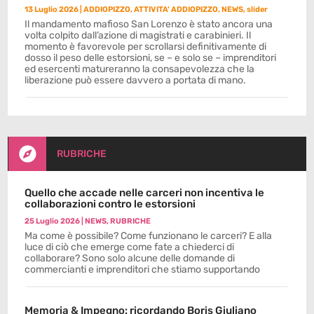
13 Luglio 2026
|
ADDIOPIZZO
,
ATTIVITA' ADDIOPIZZO
,
NEWS
,
slider
Il mandamento mafioso San Lorenzo è stato ancora una
volta colpito dall’azione di magistrati e carabinieri. Il
momento è favorevole per scrollarsi definitivamente di
dosso il peso delle estorsioni, se – e solo se – imprenditori
ed esercenti matureranno la consapevolezza che la
liberazione può essere davvero a portata di mano.

RUBRICHE
Quello che accade nelle carceri non incentiva le
collaborazioni contro le estorsioni
25 Luglio 2026
|
NEWS
,
RUBRICHE
Ma come è possibile? Come funzionano le carceri? E alla
luce di ciò che emerge come fate a chiederci di
collaborare? Sono solo alcune delle domande di
commercianti e imprenditori che stiamo supportando
Memoria & Impegno: ricordando Boris Giuliano