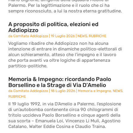
Palermo. Per la legittimazione e il ruolo che ci ha
sempre riconosciuto, a lui la nostra eterna gratitudine.
A proposito di politica, elezioni ed
Addiopizzo
da
Comitato Addiopizzo
|
19 Luglio 2026
|
NEWS
,
RUBRICHE
Vogliamo ribadire che Addiopizzo non ha alcuna
intenzione di entrare in dinamiche politico-elettorali di
alcun schieramento, atteso che l’impegno e il lavoro
che porta avanti va oltre logiche di appartenenza
partitico-politiche.
Memoria & Impegno: ricordando Paolo
Borsellino e la Strage di Via D’Amelio
da
Comitato Addiopizzo
|
18 Luglio 2026
|
Memoria e Impegno
,
NEWS
,
RUBRICHE
Il 19 luglio 1992, in via D’Amelio a Palermo, l’esplosione
di un’autobomba contenente circa 90 chilogrammi di
tritolo uccideva Paolo Borsellino e cinque agenti della
sua scorta – Emanuela Loi, Vincenzo Li Muli, Agostino
Catalano, Walter Eddie Cosina e Claudio Traina.