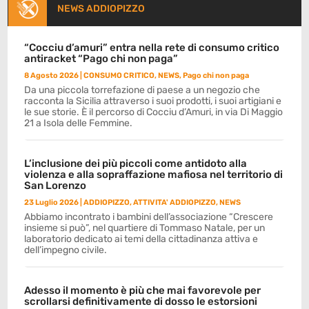
NEWS ADDIOPIZZO
“Cocciu d’amuri” entra nella rete di consumo critico
antiracket “Pago chi non paga”
8 Agosto 2026
|
CONSUMO CRITICO
,
NEWS
,
Pago chi non paga
Da una piccola torrefazione di paese a un negozio che
racconta la Sicilia attraverso i suoi prodotti, i suoi artigiani e
le sue storie. È il percorso di Cocciu d’Amuri, in via Di Maggio
21 a Isola delle Femmine.
L’inclusione dei più piccoli come antidoto alla
violenza e alla sopraffazione mafiosa nel territorio di
San Lorenzo
23 Luglio 2026
|
ADDIOPIZZO
,
ATTIVITA' ADDIOPIZZO
,
NEWS
Abbiamo incontrato i bambini dell’associazione “Crescere
insieme si può”, nel quartiere di Tommaso Natale, per un
laboratorio dedicato ai temi della cittadinanza attiva e
dell’impegno civile.
Adesso il momento è più che mai favorevole per
scrollarsi definitivamente di dosso le estorsioni