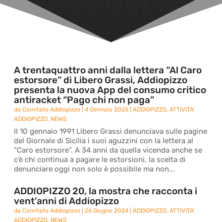
A trentaquattro anni dalla lettera “Al Caro
estorsore” di Libero Grassi, Addiopizzo
presenta la nuova App del consumo critico
antiracket “Pago chi non paga”
da
Comitato Addiopizzo
|
4 Gennaio 2025
|
ADDIOPIZZO
,
ATTIVITA'
ADDIOPIZZO
,
NEWS
Il 10 gennaio 1991 Libero Grassi denunciava sulle pagine
del Giornale di Sicilia i suoi aguzzini con la lettera al
“Caro estorsore”. A 34 anni da quella vicenda anche se
c’è chi continua a pagare le estorsioni, la scelta di
denunciare oggi non solo è possibile ma non...
ADDIOPIZZO 20, la mostra che racconta i
vent’anni di Addiopizzo
da
Comitato Addiopizzo
|
26 Giugno 2024
|
ADDIOPIZZO
,
ATTIVITA'
ADDIOPIZZO
,
NEWS