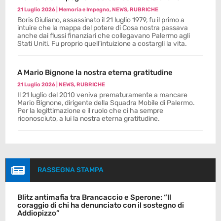
21 Luglio 2026
|
Memoria e Impegno
,
NEWS
,
RUBRICHE
Boris Giuliano, assassinato il 21 luglio 1979, fu il primo a
intuire che la mappa del potere di Cosa nostra passava
anche dai flussi finanziari che collegavano Palermo agli
Stati Uniti. Fu proprio quell’intuizione a costargli la vita.
A Mario Bignone la nostra eterna gratitudine
21 Luglio 2026
|
NEWS
,
RUBRICHE
Il 21 luglio del 2010 veniva prematuramente a mancare
Mario Bignone, dirigente della Squadra Mobile di Palermo.
Per la legittimazione e il ruolo che ci ha sempre
riconosciuto, a lui la nostra eterna gratitudine.

RASSEGNA STAMPA
Blitz antimafia tra Brancaccio e Sperone: “Il
coraggio di chi ha denunciato con il sostegno di
Addiopizzo”