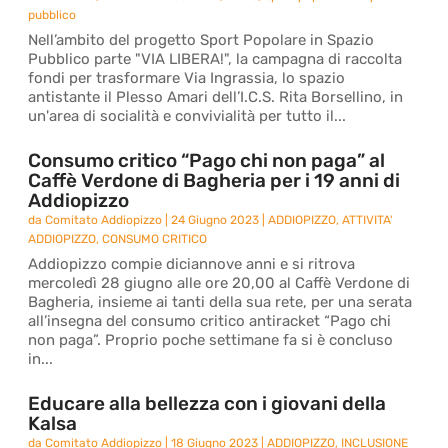
pubblico
Nell’ambito del progetto Sport Popolare in Spazio
Pubblico parte "VIA LIBERA!", la campagna di raccolta
fondi per trasformare Via Ingrassia, lo spazio
antistante il Plesso Amari dell’I.C.S. Rita Borsellino, in
un'area di socialità e convivialità per tutto il...
Consumo critico “Pago chi non paga” al
Caffè Verdone di Bagheria per i 19 anni di
Addiopizzo
da
Comitato Addiopizzo
|
24 Giugno 2023
|
ADDIOPIZZO
,
ATTIVITA'
ADDIOPIZZO
,
CONSUMO CRITICO
Addiopizzo compie diciannove anni e si ritrova
mercoledì 28 giugno alle ore 20,00 al Caffè Verdone di
Bagheria, insieme ai tanti della sua rete, per una serata
all’insegna del consumo critico antiracket “Pago chi
non paga”. Proprio poche settimane fa si è concluso
in...
Educare alla bellezza con i giovani della
Kalsa
da
Comitato Addiopizzo
|
18 Giugno 2023
|
ADDIOPIZZO
,
INCLUSIONE