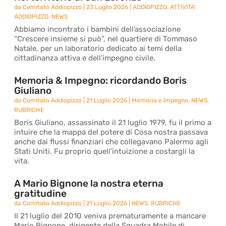
da
Comitato Addiopizzo
|
23 Luglio 2026
|
ADDIOPIZZO
,
ATTIVITA'
ADDIOPIZZO
,
NEWS
Abbiamo incontrato i bambini dell’associazione
“Crescere insieme si può”, nel quartiere di Tommaso
Natale, per un laboratorio dedicato ai temi della
cittadinanza attiva e dell’impegno civile.
Memoria & Impegno: ricordando Boris
Giuliano
da
Comitato Addiopizzo
|
21 Luglio 2026
|
Memoria e Impegno
,
NEWS
,
RUBRICHE
Boris Giuliano, assassinato il 21 luglio 1979, fu il primo a
intuire che la mappa del potere di Cosa nostra passava
anche dai flussi finanziari che collegavano Palermo agli
Stati Uniti. Fu proprio quell’intuizione a costargli la
vita.
A Mario Bignone la nostra eterna
gratitudine
da
Comitato Addiopizzo
|
21 Luglio 2026
|
NEWS
,
RUBRICHE
Il 21 luglio del 2010 veniva prematuramente a mancare
Mario Bignone, dirigente della Squadra Mobile di