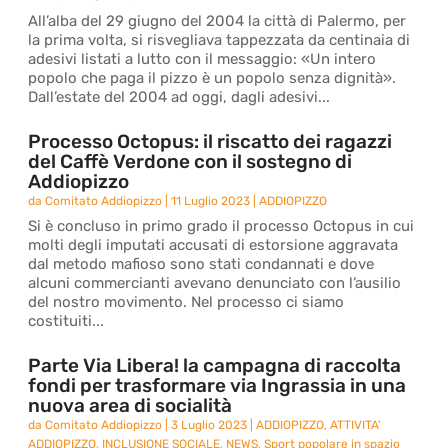
All’alba del 29 giugno del 2004 la città di Palermo, per
la prima volta, si risvegliava tappezzata da centinaia di
adesivi listati a lutto con il messaggio: «Un intero
popolo che paga il pizzo è un popolo senza dignità».
Dall’estate del 2004 ad oggi, dagli adesivi...
Processo Octopus: il riscatto dei ragazzi
del Caffè Verdone con il sostegno di
Addiopizzo
da
Comitato Addiopizzo
|
11 Luglio 2023
|
ADDIOPIZZO
Si è concluso in primo grado il processo Octopus in cui
molti degli imputati accusati di estorsione aggravata
dal metodo mafioso sono stati condannati e dove
alcuni commercianti avevano denunciato con l’ausilio
del nostro movimento. Nel processo ci siamo
costituiti...
Parte Via Libera! la campagna di raccolta
fondi per trasformare via Ingrassia in una
nuova area di socialità
da
Comitato Addiopizzo
|
3 Luglio 2023
|
ADDIOPIZZO
,
ATTIVITA'
ADDIOPIZZO
,
INCLUSIONE SOCIALE
,
NEWS
,
Sport popolare in spazio