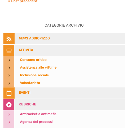
« Post precedenti
CATEGORIE ARCHIVIO

NEWS ADDIOPIZZO

ATTIVITÀ
5
Consumo critico
5
Assistenza alle vittime
5
Inclusione sociale
5
Volontariato

EVENTI

RUBRICHE
5
Antiracket e antimafia
5
Agenda dei processi