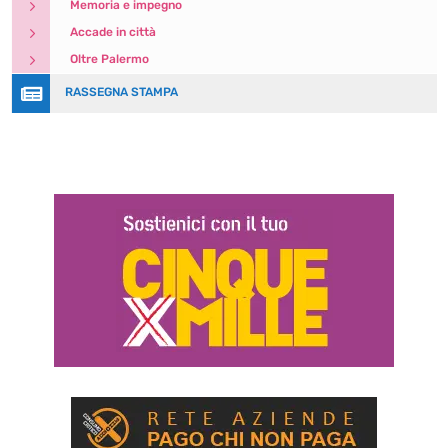
5
Memoria e impegno
5
Accade in città
5
Oltre Palermo

RASSEGNA STAMPA