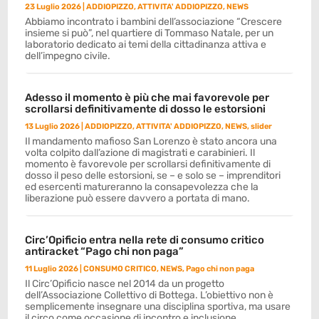
23 Luglio 2026
|
ADDIOPIZZO
,
ATTIVITA' ADDIOPIZZO
,
NEWS
Abbiamo incontrato i bambini dell’associazione “Crescere
insieme si può”, nel quartiere di Tommaso Natale, per un
laboratorio dedicato ai temi della cittadinanza attiva e
dell’impegno civile.
Adesso il momento è più che mai favorevole per
scrollarsi definitivamente di dosso le estorsioni
13 Luglio 2026
|
ADDIOPIZZO
,
ATTIVITA' ADDIOPIZZO
,
NEWS
,
slider
Il mandamento mafioso San Lorenzo è stato ancora una
volta colpito dall’azione di magistrati e carabinieri. Il
momento è favorevole per scrollarsi definitivamente di
dosso il peso delle estorsioni, se – e solo se – imprenditori
ed esercenti matureranno la consapevolezza che la
liberazione può essere davvero a portata di mano.
Circ’Opificio entra nella rete di consumo critico
antiracket “Pago chi non paga”
11 Luglio 2026
|
CONSUMO CRITICO
,
NEWS
,
Pago chi non paga
Il Circ’Opificio nasce nel 2014 da un progetto
dell’Associazione Collettivo di Bottega. L’obiettivo non è
semplicemente insegnare una disciplina sportiva, ma usare
il circo come occasione di incontro e inclusione.