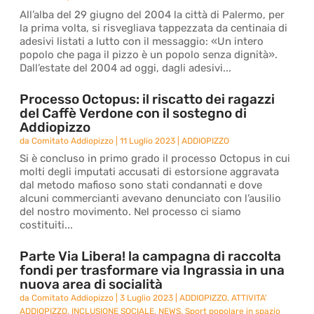
All’alba del 29 giugno del 2004 la città di Palermo, per
la prima volta, si risvegliava tappezzata da centinaia di
adesivi listati a lutto con il messaggio: «Un intero
popolo che paga il pizzo è un popolo senza dignità».
Dall’estate del 2004 ad oggi, dagli adesivi...
Processo Octopus: il riscatto dei ragazzi
del Caffè Verdone con il sostegno di
Addiopizzo
da
Comitato Addiopizzo
|
11 Luglio 2023
|
ADDIOPIZZO
Si è concluso in primo grado il processo Octopus in cui
molti degli imputati accusati di estorsione aggravata
dal metodo mafioso sono stati condannati e dove
alcuni commercianti avevano denunciato con l’ausilio
del nostro movimento. Nel processo ci siamo
costituiti...
Parte Via Libera! la campagna di raccolta
fondi per trasformare via Ingrassia in una
nuova area di socialità
da
Comitato Addiopizzo
|
3 Luglio 2023
|
ADDIOPIZZO
,
ATTIVITA'
ADDIOPIZZO
,
INCLUSIONE SOCIALE
,
NEWS
,
Sport popolare in spazio