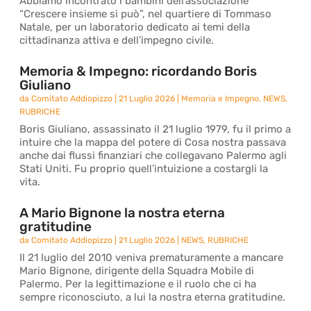
Abbiamo incontrato i bambini dell’associazione
“Crescere insieme si può”, nel quartiere di Tommaso
Natale, per un laboratorio dedicato ai temi della
cittadinanza attiva e dell’impegno civile.
Memoria & Impegno: ricordando Boris
Giuliano
da
Comitato Addiopizzo
|
21 Luglio 2026
|
Memoria e Impegno
,
NEWS
,
RUBRICHE
Boris Giuliano, assassinato il 21 luglio 1979, fu il primo a
intuire che la mappa del potere di Cosa nostra passava
anche dai flussi finanziari che collegavano Palermo agli
Stati Uniti. Fu proprio quell’intuizione a costargli la
vita.
A Mario Bignone la nostra eterna
gratitudine
da
Comitato Addiopizzo
|
21 Luglio 2026
|
NEWS
,
RUBRICHE
Il 21 luglio del 2010 veniva prematuramente a mancare
Mario Bignone, dirigente della Squadra Mobile di
Palermo. Per la legittimazione e il ruolo che ci ha
sempre riconosciuto, a lui la nostra eterna gratitudine.