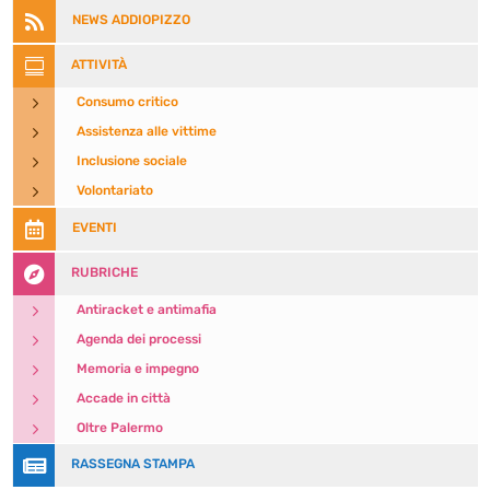

NEWS ADDIOPIZZO

ATTIVITÀ
5
Consumo critico
5
Assistenza alle vittime
5
Inclusione sociale
5
Volontariato

EVENTI

RUBRICHE
5
Antiracket e antimafia
5
Agenda dei processi
5
Memoria e impegno
5
Accade in città
5
Oltre Palermo

RASSEGNA STAMPA