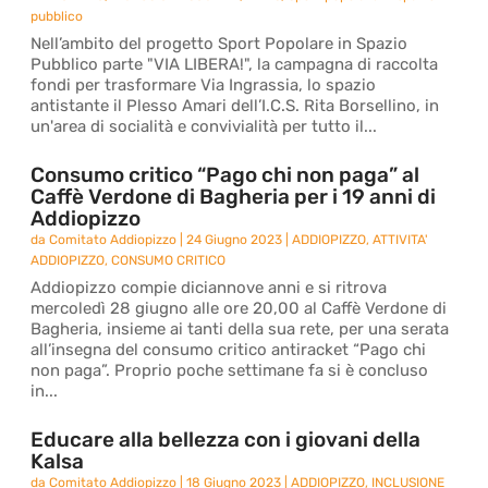
pubblico
Nell’ambito del progetto Sport Popolare in Spazio
Pubblico parte "VIA LIBERA!", la campagna di raccolta
fondi per trasformare Via Ingrassia, lo spazio
antistante il Plesso Amari dell’I.C.S. Rita Borsellino, in
un'area di socialità e convivialità per tutto il...
Consumo critico “Pago chi non paga” al
Caffè Verdone di Bagheria per i 19 anni di
Addiopizzo
da
Comitato Addiopizzo
|
24 Giugno 2023
|
ADDIOPIZZO
,
ATTIVITA'
ADDIOPIZZO
,
CONSUMO CRITICO
Addiopizzo compie diciannove anni e si ritrova
mercoledì 28 giugno alle ore 20,00 al Caffè Verdone di
Bagheria, insieme ai tanti della sua rete, per una serata
all’insegna del consumo critico antiracket “Pago chi
non paga”. Proprio poche settimane fa si è concluso
in...
Educare alla bellezza con i giovani della
Kalsa
da
Comitato Addiopizzo
|
18 Giugno 2023
|
ADDIOPIZZO
,
INCLUSIONE