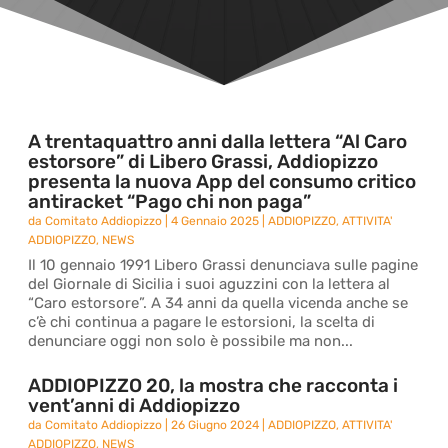
A trentaquattro anni dalla lettera “Al Caro
estorsore” di Libero Grassi, Addiopizzo
presenta la nuova App del consumo critico
antiracket “Pago chi non paga”
da
Comitato Addiopizzo
|
4 Gennaio 2025
|
ADDIOPIZZO
,
ATTIVITA'
ADDIOPIZZO
,
NEWS
Il 10 gennaio 1991 Libero Grassi denunciava sulle pagine
del Giornale di Sicilia i suoi aguzzini con la lettera al
“Caro estorsore”. A 34 anni da quella vicenda anche se
c’è chi continua a pagare le estorsioni, la scelta di
denunciare oggi non solo è possibile ma non...
ADDIOPIZZO 20, la mostra che racconta i
vent’anni di Addiopizzo
da
Comitato Addiopizzo
|
26 Giugno 2024
|
ADDIOPIZZO
,
ATTIVITA'
ADDIOPIZZO
,
NEWS