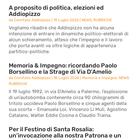
A proposito di politica, elezioni ed
Addiopizzo
da
Comitato Addiopizzo
|
19 Luglio 2026
|
NEWS
,
RUBRICHE
Vogliamo ribadire che Addiopizzo non ha alcuna
intenzione di entrare in dinamiche politico-elettorali di
alcun schieramento, atteso che l’impegno e il lavoro
che porta avanti va oltre logiche di appartenenza
partitico-politiche.
Memoria & Impegno: ricordando Paolo
Borsellino e la Strage di Via D’Amelio
da
Comitato Addiopizzo
|
18 Luglio 2026
|
Memoria e Impegno
,
NEWS
,
RUBRICHE
Il 19 luglio 1992, in via D’Amelio a Palermo, l’esplosione
di un’autobomba contenente circa 90 chilogrammi di
tritolo uccideva Paolo Borsellino e cinque agenti della
sua scorta – Emanuela Loi, Vincenzo Li Muli, Agostino
Catalano, Walter Eddie Cosina e Claudio Traina.
Per il Festino di Santa Rosalia:
un’invocazione alla nostra Patrona e un