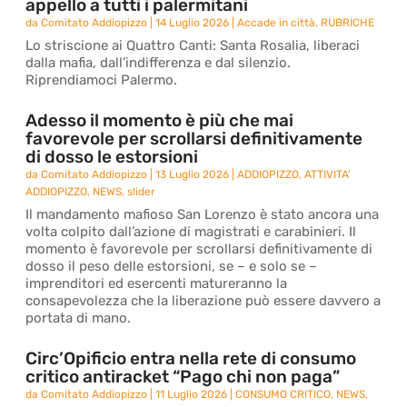
appello a tutti i palermitani
da
Comitato Addiopizzo
|
14 Luglio 2026
|
Accade in città
,
RUBRICHE
Lo striscione ai Quattro Canti: Santa Rosalia, liberaci
dalla mafia, dall’indifferenza e dal silenzio.
Riprendiamoci Palermo.
Adesso il momento è più che mai
favorevole per scrollarsi definitivamente
di dosso le estorsioni
da
Comitato Addiopizzo
|
13 Luglio 2026
|
ADDIOPIZZO
,
ATTIVITA'
ADDIOPIZZO
,
NEWS
,
slider
Il mandamento mafioso San Lorenzo è stato ancora una
volta colpito dall’azione di magistrati e carabinieri. Il
momento è favorevole per scrollarsi definitivamente di
dosso il peso delle estorsioni, se – e solo se –
imprenditori ed esercenti matureranno la
consapevolezza che la liberazione può essere davvero a
portata di mano.
Circ’Opificio entra nella rete di consumo
critico antiracket “Pago chi non paga”
da
Comitato Addiopizzo
|
11 Luglio 2026
|
CONSUMO CRITICO
,
NEWS
,