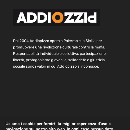
Dal 2004 Addiopizzo opera a Palermo e in Sicilia per
promuovere una rivoluzione culturale contro la mafia.
Responsabilità individuale e collettiva, partecipazione,
libertà, protagonismo giovanile, solidarietà e giustizia
sociale sono i valori in cui Addiopizzo si riconosce.
Usiamo i cookie per fornirti la miglior esperienza d'uso e
Home
Statuto e bilancio
Contatti
navigazione sul nostro sito web. In ogni caso nessun dato