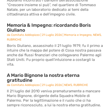
Abbiamo incontrato i bambini dell’associazione
“Crescere insieme si può”, nel quartiere di Tommaso
Natale, per un laboratorio dedicato ai temi della
cittadinanza attiva e dell’impegno civile.
Memoria & Impegno: ricordando Boris
Giuliano
da
Comitato Addiopizzo
|
21 Luglio 2026
|
Memoria e Impegno
,
NEWS
,
RUBRICHE
Boris Giuliano, assassinato il 21 luglio 1979, fu il primo a
intuire che la mappa del potere di Cosa nostra passava
anche dai flussi finanziari che collegavano Palermo agli
Stati Uniti. Fu proprio quell’intuizione a costargli la
vita.
A Mario Bignone la nostra eterna
gratitudine
da
Comitato Addiopizzo
|
21 Luglio 2026
|
NEWS
,
RUBRICHE
Il 21 luglio del 2010 veniva prematuramente a mancare
Mario Bignone, dirigente della Squadra Mobile di
Palermo. Per la legittimazione e il ruolo che ci ha
sempre riconosciuto, a lui la nostra eterna gratitudine.