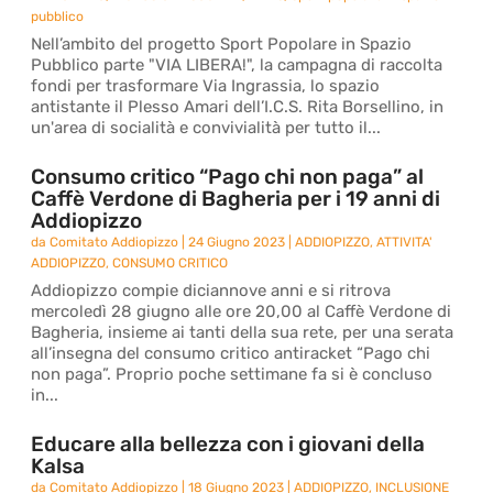
pubblico
Nell’ambito del progetto Sport Popolare in Spazio
Pubblico parte "VIA LIBERA!", la campagna di raccolta
fondi per trasformare Via Ingrassia, lo spazio
antistante il Plesso Amari dell’I.C.S. Rita Borsellino, in
un'area di socialità e convivialità per tutto il...
Consumo critico “Pago chi non paga” al
Caffè Verdone di Bagheria per i 19 anni di
Addiopizzo
da
Comitato Addiopizzo
|
24 Giugno 2023
|
ADDIOPIZZO
,
ATTIVITA'
ADDIOPIZZO
,
CONSUMO CRITICO
Addiopizzo compie diciannove anni e si ritrova
mercoledì 28 giugno alle ore 20,00 al Caffè Verdone di
Bagheria, insieme ai tanti della sua rete, per una serata
all’insegna del consumo critico antiracket “Pago chi
non paga”. Proprio poche settimane fa si è concluso
in...
Educare alla bellezza con i giovani della
Kalsa
da
Comitato Addiopizzo
|
18 Giugno 2023
|
ADDIOPIZZO
,
INCLUSIONE