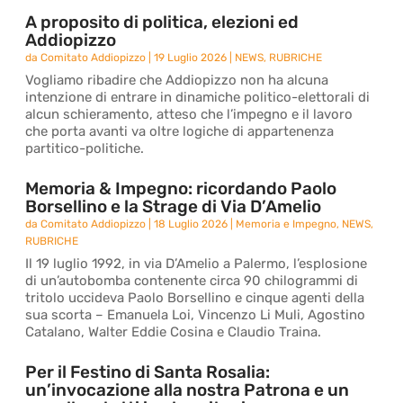
A proposito di politica, elezioni ed
Addiopizzo
da
Comitato Addiopizzo
|
19 Luglio 2026
|
NEWS
,
RUBRICHE
Vogliamo ribadire che Addiopizzo non ha alcuna
intenzione di entrare in dinamiche politico-elettorali di
alcun schieramento, atteso che l’impegno e il lavoro
che porta avanti va oltre logiche di appartenenza
partitico-politiche.
Memoria & Impegno: ricordando Paolo
Borsellino e la Strage di Via D’Amelio
da
Comitato Addiopizzo
|
18 Luglio 2026
|
Memoria e Impegno
,
NEWS
,
RUBRICHE
Il 19 luglio 1992, in via D’Amelio a Palermo, l’esplosione
di un’autobomba contenente circa 90 chilogrammi di
tritolo uccideva Paolo Borsellino e cinque agenti della
sua scorta – Emanuela Loi, Vincenzo Li Muli, Agostino
Catalano, Walter Eddie Cosina e Claudio Traina.
Per il Festino di Santa Rosalia:
un’invocazione alla nostra Patrona e un