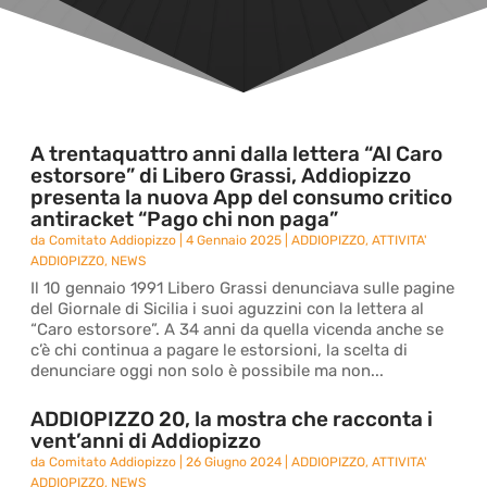
A trentaquattro anni dalla lettera “Al Caro
estorsore” di Libero Grassi, Addiopizzo
presenta la nuova App del consumo critico
antiracket “Pago chi non paga”
da
Comitato Addiopizzo
|
4 Gennaio 2025
|
ADDIOPIZZO
,
ATTIVITA'
ADDIOPIZZO
,
NEWS
Il 10 gennaio 1991 Libero Grassi denunciava sulle pagine
del Giornale di Sicilia i suoi aguzzini con la lettera al
“Caro estorsore”. A 34 anni da quella vicenda anche se
c’è chi continua a pagare le estorsioni, la scelta di
denunciare oggi non solo è possibile ma non...
ADDIOPIZZO 20, la mostra che racconta i
vent’anni di Addiopizzo
da
Comitato Addiopizzo
|
26 Giugno 2024
|
ADDIOPIZZO
,
ATTIVITA'
ADDIOPIZZO
,
NEWS