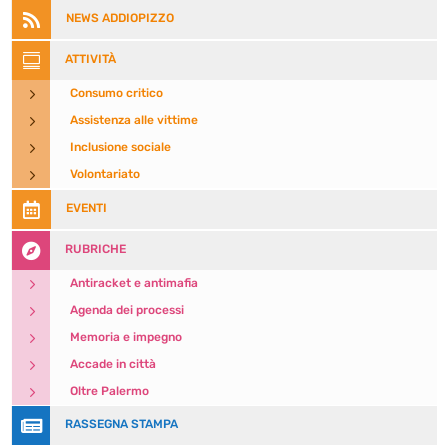

NEWS ADDIOPIZZO

ATTIVITÀ
5
Consumo critico
5
Assistenza alle vittime
5
Inclusione sociale
5
Volontariato

EVENTI

RUBRICHE
5
Antiracket e antimafia
5
Agenda dei processi
5
Memoria e impegno
5
Accade in città
5
Oltre Palermo

RASSEGNA STAMPA