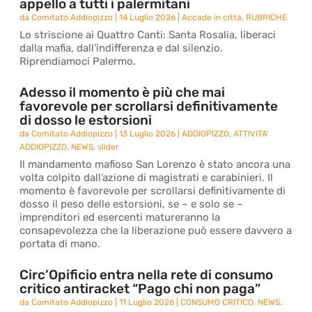
appello a tutti i palermitani
da
Comitato Addiopizzo
|
14 Luglio 2026
|
Accade in città
,
RUBRICHE
Lo striscione ai Quattro Canti: Santa Rosalia, liberaci
dalla mafia, dall’indifferenza e dal silenzio.
Riprendiamoci Palermo.
Adesso il momento è più che mai
favorevole per scrollarsi definitivamente
di dosso le estorsioni
da
Comitato Addiopizzo
|
13 Luglio 2026
|
ADDIOPIZZO
,
ATTIVITA'
ADDIOPIZZO
,
NEWS
,
slider
Il mandamento mafioso San Lorenzo è stato ancora una
volta colpito dall’azione di magistrati e carabinieri. Il
momento è favorevole per scrollarsi definitivamente di
dosso il peso delle estorsioni, se – e solo se –
imprenditori ed esercenti matureranno la
consapevolezza che la liberazione può essere davvero a
portata di mano.
Circ’Opificio entra nella rete di consumo
critico antiracket “Pago chi non paga”
da
Comitato Addiopizzo
|
11 Luglio 2026
|
CONSUMO CRITICO
,
NEWS
,