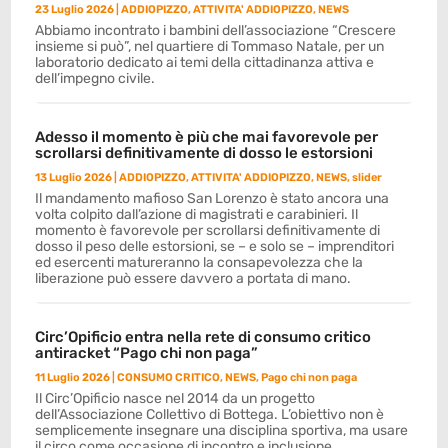
23 Luglio 2026
|
ADDIOPIZZO
,
ATTIVITA' ADDIOPIZZO
,
NEWS
Abbiamo incontrato i bambini dell’associazione “Crescere
insieme si può”, nel quartiere di Tommaso Natale, per un
laboratorio dedicato ai temi della cittadinanza attiva e
dell’impegno civile.
Adesso il momento è più che mai favorevole per
scrollarsi definitivamente di dosso le estorsioni
13 Luglio 2026
|
ADDIOPIZZO
,
ATTIVITA' ADDIOPIZZO
,
NEWS
,
slider
Il mandamento mafioso San Lorenzo è stato ancora una
volta colpito dall’azione di magistrati e carabinieri. Il
momento è favorevole per scrollarsi definitivamente di
dosso il peso delle estorsioni, se – e solo se – imprenditori
ed esercenti matureranno la consapevolezza che la
liberazione può essere davvero a portata di mano.
Circ’Opificio entra nella rete di consumo critico
antiracket “Pago chi non paga”
11 Luglio 2026
|
CONSUMO CRITICO
,
NEWS
,
Pago chi non paga
Il Circ’Opificio nasce nel 2014 da un progetto
dell’Associazione Collettivo di Bottega. L’obiettivo non è
semplicemente insegnare una disciplina sportiva, ma usare
il circo come occasione di incontro e inclusione.