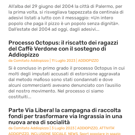
All’alba del 29 giugno del 2004 la città di Palermo, per
la prima volta, si risvegliava tappezzata da centinaia di
adesivi listati a lutto con il messaggio: «Un intero
popolo che paga il pizzo è un popolo senza dignità».
Dall’estate del 2004 ad oggi, dagli adesivi...
Processo Octopus: il riscatto dei ragazzi
del Caffè Verdone con il sostegno di
Addiopizzo
da
Comitato Addiopizzo
|
11 Luglio 2023
|
ADDIOPIZZO
Si è concluso in primo grado il processo Octopus in cui
molti degli imputati accusati di estorsione aggravata
dal metodo mafioso sono stati condannati e dove
alcuni commercianti avevano denunciato con l’ausilio
del nostro movimento. Nel processo ci siamo
costituiti...
Parte Via Libera! la campagna di raccolta
fondi per trasformare via Ingrassia in una
nuova area di socialità
da
Comitato Addiopizzo
|
3 Luglio 2023
|
ADDIOPIZZO
,
ATTIVITA'
ADDIOPIZZO
,
INCLUSIONE SOCIALE
,
NEWS
,
Sport popolare in spazio