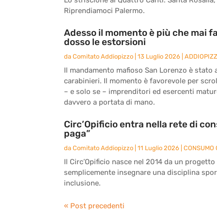
Riprendiamoci Palermo.
Adesso il momento è più che mai fa
dosso le estorsioni
da
Comitato Addiopizzo
|
13 Luglio 2026
|
ADDIOPIZ
Il mandamento mafioso San Lorenzo è stato an
carabinieri. Il momento è favorevole per scrol
– e solo se – imprenditori ed esercenti matu
davvero a portata di mano.
Circ’Opificio entra nella rete di c
paga”
da
Comitato Addiopizzo
|
11 Luglio 2026
|
CONSUMO 
Il Circ’Opificio nasce nel 2014 da un progetto
semplicemente insegnare una disciplina sport
inclusione.
« Post precedenti