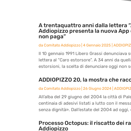
A trentaquattro anni dalla lettera “
Addiopizzo presenta la nuova App 
non paga”
da
Comitato Addiopizzo
|
4 Gennaio 2025
|
ADDIOPI
Il 10 gennaio 1991 Libero Grassi denunciava sul
lettera al “Caro estorsore”. A 34 anni da quel
estorsioni, la scelta di denunciare oggi non s
ADDIOPIZZO 20, la mostra che racc
da
Comitato Addiopizzo
|
26 Giugno 2024
|
ADDIOPI
All’alba del 29 giugno del 2004 la città di Pal
centinaia di adesivi listati a lutto con il me
senza dignità». Dall’estate del 2004 ad oggi, d
Processo Octopus: il riscatto dei r
Addiopizzo