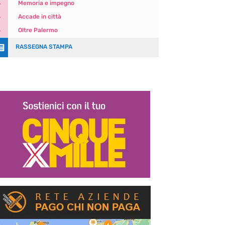
5
Memoria e impegno
5
Accade in città
5
Oltre Palermo

RASSEGNA STAMPA