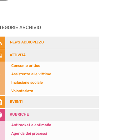
TEGORIE ARCHIVIO

NEWS ADDIOPIZZO

ATTIVITÀ
5
Consumo critico
5
Assistenza alle vittime
5
Inclusione sociale
5
Volontariato

EVENTI

RUBRICHE
5
Antiracket e antimafia
5
Agenda dei processi