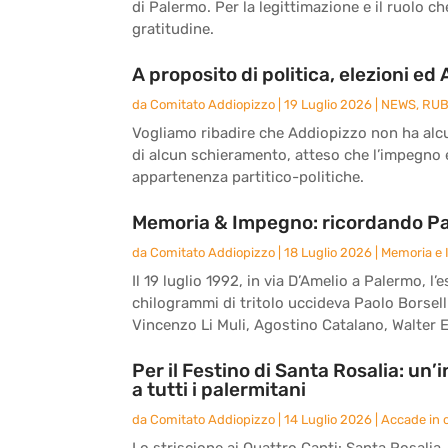
di Palermo. Per la legittimazione e il ruolo c
gratitudine.
A proposito di politica, elezioni ed
da
Comitato Addiopizzo
|
19 Luglio 2026
|
NEWS
,
RUB
Vogliamo ribadire che Addiopizzo non ha alcun
di alcun schieramento, atteso che l’impegno e 
appartenenza partitico-politiche.
Memoria & Impegno: ricordando Paol
da
Comitato Addiopizzo
|
18 Luglio 2026
|
Memoria e
Il 19 luglio 1992, in via D’Amelio a Palermo,
chilogrammi di tritolo uccideva Paolo Borsell
Vincenzo Li Muli, Agostino Catalano, Walter E
Per il Festino di Santa Rosalia: un
a tutti i palermitani
da
Comitato Addiopizzo
|
14 Luglio 2026
|
Accade in c
Lo striscione ai Quattro Canti: Santa Rosalia, l