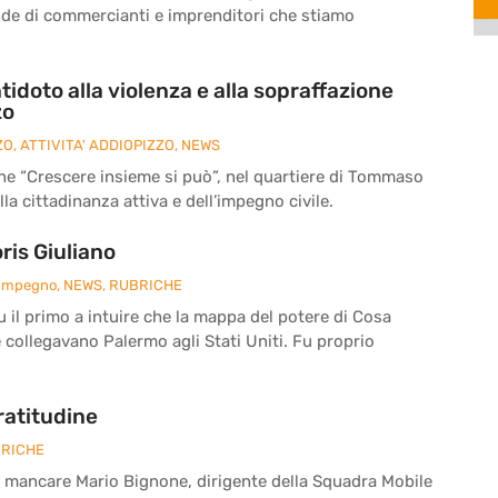
nde di commercianti e imprenditori che stiamo
tidoto alla violenza e alla sopraffazione
zo
ZO
,
ATTIVITA' ADDIOPIZZO
,
NEWS
ne “Crescere insieme si può”, nel quartiere di Tommaso
la cittadinanza attiva e dell’impegno civile.
is Giuliano
 Impegno
,
NEWS
,
RUBRICHE
fu il primo a intuire che la mappa del potere di Cosa
e collegavano Palermo agli Stati Uniti. Fu proprio
ratitudine
RICHE
a mancare Mario Bignone, dirigente della Squadra Mobile