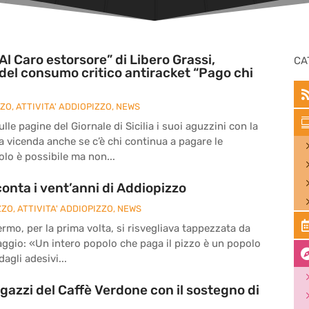
Al Caro estorsore” di Libero Grassi,
CA
del consumo critico antiracket “Pago chi
ZZO
,
ATTIVITA' ADDIOPIZZO
,
NEWS
le pagine del Giornale di Sicilia i suoi aguzzini con la
la vicenda anche se c’è chi continua a pagare le
olo è possibile ma non...
onta i vent’anni di Addiopizzo
ZZO
,
ATTIVITA' ADDIOPIZZO
,
NEWS
ermo, per la prima volta, si risvegliava tappezzata da
ssaggio: «Un intero popolo che paga il pizzo è un popolo
agli adesivi...
agazzi del Caffè Verdone con il sostegno di