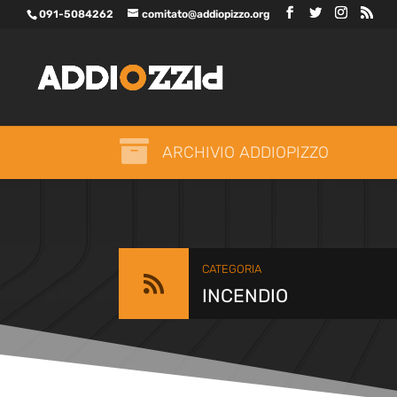
091-5084262
comitato@addiopizzo.org

ARCHIVIO ADDIOPIZZO
CATEGORIA

INCENDIO