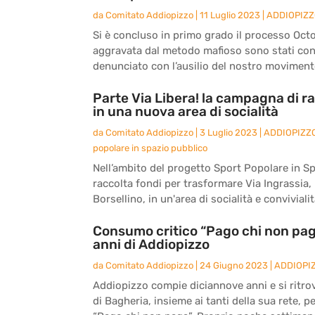
da
Comitato Addiopizzo
|
11 Luglio 2023
|
ADDIOPIZ
Si è concluso in primo grado il processo Octo
aggravata dal metodo mafioso sono stati co
denunciato con l’ausilio del nostro movimento
Parte Via Libera! la campagna di ra
in una nuova area di socialità
da
Comitato Addiopizzo
|
3 Luglio 2023
|
ADDIOPIZZ
popolare in spazio pubblico
Nell’ambito del progetto Sport Popolare in S
raccolta fondi per trasformare Via Ingrassia, l
Borsellino, in un'area di socialità e convivialità
Consumo critico “Pago chi non paga
anni di Addiopizzo
da
Comitato Addiopizzo
|
24 Giugno 2023
|
ADDIOPI
Addiopizzo compie diciannove anni e si ritro
di Bagheria, insieme ai tanti della sua rete, 