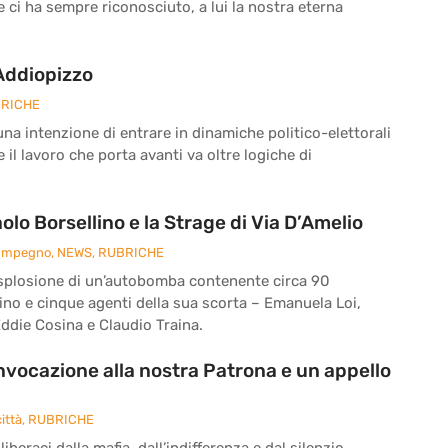
he ci ha sempre riconosciuto, a lui la nostra eterna
 Addiopizzo
RICHE
a intenzione di entrare in dinamiche politico-elettorali
il lavoro che porta avanti va oltre logiche di
o Borsellino e la Strage di Via D’Amelio
 Impegno
,
NEWS
,
RUBRICHE
 l’esplosione di un’autobomba contenente circa 90
ino e cinque agenti della sua scorta – Emanuela Loi,
ddie Cosina e Claudio Traina.
’invocazione alla nostra Patrona e un appello
ittà
,
RUBRICHE
iberaci dalla mafia, dall’indifferenza e dal silenzio.