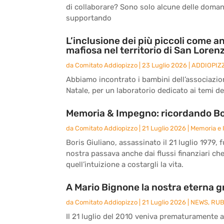
di collaborare? Sono solo alcune delle doma
supportando
L’inclusione dei più piccoli come an
mafiosa nel territorio di San Loren
da
Comitato Addiopizzo
|
23 Luglio 2026
|
ADDIOPIZ
Abbiamo incontrato i bambini dell’associazio
Natale, per un laboratorio dedicato ai temi del
Memoria & Impegno: ricordando Bor
da
Comitato Addiopizzo
|
21 Luglio 2026
|
Memoria e
Boris Giuliano, assassinato il 21 luglio 1979, 
nostra passava anche dai flussi finanziari ch
quell’intuizione a costargli la vita.
A Mario Bignone la nostra eterna g
da
Comitato Addiopizzo
|
21 Luglio 2026
|
NEWS
,
RUB
Il 21 luglio del 2010 veniva prematuramente 