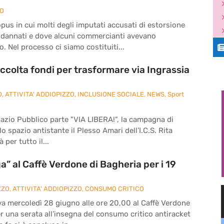
ZO
pus in cui molti degli imputati accusati di estorsione
ndannati e dove alcuni commercianti avevano
. Nel processo ci siamo costituiti...
ccolta fondi per trasformare via Ingrassia
O
,
ATTIVITA' ADDIOPIZZO
,
INCLUSIONE SOCIALE
,
NEWS
,
Sport
pazio Pubblico parte "VIA LIBERA!", la campagna di
o spazio antistante il Plesso Amari dell’I.C.S. Rita
 per tutto il...
” al Caffè Verdone di Bagheria per i 19
ZZO
,
ATTIVITA' ADDIOPIZZO
,
CONSUMO CRITICO
va mercoledì 28 giugno alle ore 20,00 al Caffè Verdone
per una serata all’insegna del consumo critico antiracket