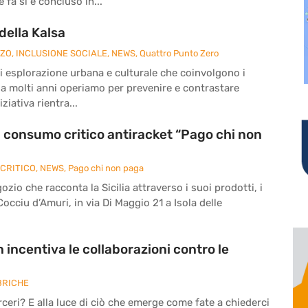
fa si è concluso in...
della Kalsa
ZZO
,
INCLUSIONE SOCIALE
,
NEWS
,
Quattro Punto Zero
à di esplorazione urbana e culturale che coinvolgono i
da molti anni operiamo per prevenire e contrastare
ziativa rientra...
di consumo critico antiracket “Pago chi non
CRITICO
,
NEWS
,
Pago chi non paga
zio che racconta la Sicilia attraverso i suoi prodotti, i
 Cocciu d’Amuri, in via Di Maggio 21 a Isola delle
 incentiva le collaborazioni contro le
BRICHE
eri? E alla luce di ciò che emerge come fate a chiederci