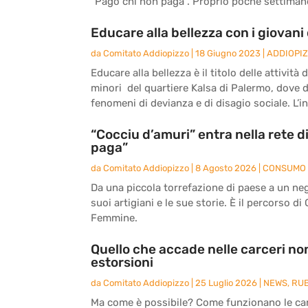
“Pago chi non paga”. Proprio poche settimane 
Educare alla bellezza con i giovani 
da
Comitato Addiopizzo
|
18 Giugno 2023
|
ADDIOPI
Educare alla bellezza è il titolo delle attivit
minori del quartiere Kalsa di Palermo, dove 
fenomeni di devianza e di disagio sociale. L’ini
“Cocciu d’amuri” entra nella rete 
paga”
da
Comitato Addiopizzo
|
8 Agosto 2026
|
CONSUMO 
Da una piccola torrefazione di paese a un nego
suoi artigiani e le sue storie. È il percorso di
Femmine.
Quello che accade nelle carceri non
estorsioni
da
Comitato Addiopizzo
|
25 Luglio 2026
|
NEWS
,
RU
Ma come è possibile? Come funzionano le carc