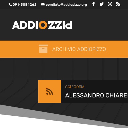
091-5084262
comitato@addiopizzo.org

ARCHIVIO ADDIOPIZZO
CATEGORIA

ALESSANDRO CHIARE