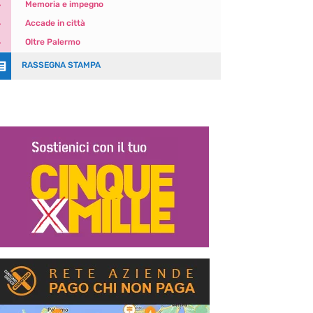
5
Memoria e impegno
5
Accade in città
5
Oltre Palermo

RASSEGNA STAMPA