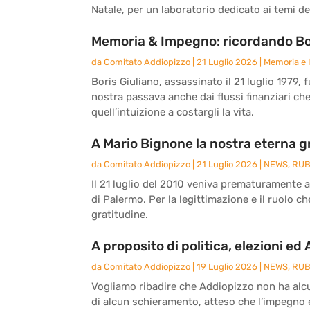
Natale, per un laboratorio dedicato ai temi del
Memoria & Impegno: ricordando Bor
da
Comitato Addiopizzo
|
21 Luglio 2026
|
Memoria e
Boris Giuliano, assassinato il 21 luglio 1979, 
nostra passava anche dai flussi finanziari ch
quell’intuizione a costargli la vita.
A Mario Bignone la nostra eterna g
da
Comitato Addiopizzo
|
21 Luglio 2026
|
NEWS
,
RUB
Il 21 luglio del 2010 veniva prematuramente 
di Palermo. Per la legittimazione e il ruolo c
gratitudine.
A proposito di politica, elezioni ed
da
Comitato Addiopizzo
|
19 Luglio 2026
|
NEWS
,
RUB
Vogliamo ribadire che Addiopizzo non ha alcun
di alcun schieramento, atteso che l’impegno e 