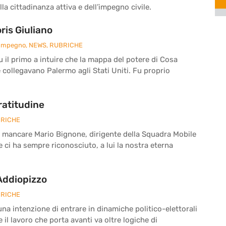
la cittadinanza attiva e dell’impegno civile.
is Giuliano
 Impegno
,
NEWS
,
RUBRICHE
fu il primo a intuire che la mappa del potere di Cosa
e collegavano Palermo agli Stati Uniti. Fu proprio
ratitudine
RICHE
a mancare Mario Bignone, dirigente della Squadra Mobile
he ci ha sempre riconosciuto, a lui la nostra eterna
 Addiopizzo
RICHE
a intenzione di entrare in dinamiche politico-elettorali
il lavoro che porta avanti va oltre logiche di