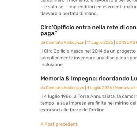
– e solo se – imprenditori ed esercenti matu
davvero a portata di mano.
Circ’Opificio entra nella rete di c
paga”
da
Comitato Addiopizzo
|
11 Luglio 2026
|
CONSUMO 
Il Circ’Opificio nasce nel 2014 da un progetto
semplicemente insegnare una disciplina sport
inclusione.
Memoria & Impegno: ricordando Lu
da
Comitato Addiopizzo
|
4 Luglio 2026
|
Memoria e 
Il 4 luglio 1986, a Torre Annunziata, la camor
tempo la sua impresa era finita nel mirino del
estorsori alle forze dell’ordine.
« Post precedenti