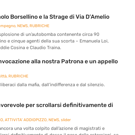
o Borsellino e la Strage di Via D’Amelio
 Impegno
,
NEWS
,
RUBRICHE
 l’esplosione di un’autobomba contenente circa 90
ino e cinque agenti della sua scorta – Emanuela Loi,
ddie Cosina e Claudio Traina.
’invocazione alla nostra Patrona e un appello
ittà
,
RUBRICHE
iberaci dalla mafia, dall’indifferenza e dal silenzio.
vorevole per scrollarsi definitivamente di
ZO
,
ATTIVITA' ADDIOPIZZO
,
NEWS
,
slider
cora una volta colpito dall’azione di magistrati e
larsi definitivamente di dosso il peso delle estorsioni, se