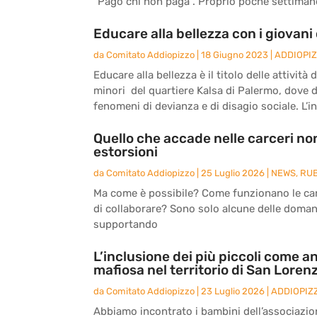
“Pago chi non paga”. Proprio poche settimane 
Educare alla bellezza con i giovani 
da
Comitato Addiopizzo
|
18 Giugno 2023
|
ADDIOPI
Educare alla bellezza è il titolo delle attivit
minori del quartiere Kalsa di Palermo, dove 
fenomeni di devianza e di disagio sociale. L’ini
Quello che accade nelle carceri non
estorsioni
da
Comitato Addiopizzo
|
25 Luglio 2026
|
NEWS
,
RU
Ma come è possibile? Come funzionano le carc
di collaborare? Sono solo alcune delle doma
supportando
L’inclusione dei più piccoli come an
mafiosa nel territorio di San Loren
da
Comitato Addiopizzo
|
23 Luglio 2026
|
ADDIOPIZ
Abbiamo incontrato i bambini dell’associazio