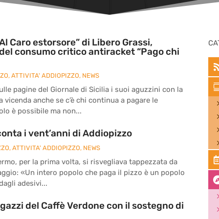
Al Caro estorsore” di Libero Grassi,
CA
del consumo critico antiracket “Pago chi
ZZO
,
ATTIVITA' ADDIOPIZZO
,
NEWS
le pagine del Giornale di Sicilia i suoi aguzzini con la
la vicenda anche se c’è chi continua a pagare le
olo è possibile ma non...
onta i vent’anni di Addiopizzo
ZZO
,
ATTIVITA' ADDIOPIZZO
,
NEWS
ermo, per la prima volta, si risvegliava tappezzata da
ssaggio: «Un intero popolo che paga il pizzo è un popolo
agli adesivi...
agazzi del Caffè Verdone con il sostegno di