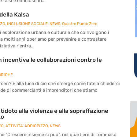
fa si è concluso in...
della Kalsa
ZZO
,
INCLUSIONE SOCIALE
,
NEWS
,
Quattro Punto Zero
à di esplorazione urbana e culturale che coinvolgono i
da molti anni operiamo per prevenire e contrastare
ziativa rientra...
 incentiva le collaborazioni contro le
BRICHE
eri? E alla luce di ciò che emerge come fate a chiederci
nde di commercianti e imprenditori che stiamo
tidoto alla violenza e alla sopraffazione
zo
ZO
,
ATTIVITA' ADDIOPIZZO
,
NEWS
ne “Crescere insieme si può”, nel quartiere di Tommaso