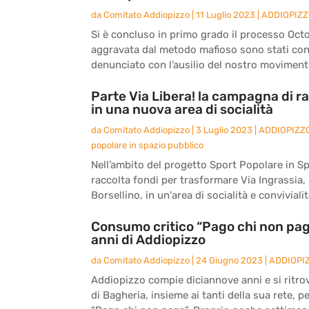
da
Comitato Addiopizzo
|
11 Luglio 2023
|
ADDIOPIZ
Si è concluso in primo grado il processo Octo
aggravata dal metodo mafioso sono stati co
denunciato con l’ausilio del nostro movimento
Parte Via Libera! la campagna di ra
in una nuova area di socialità
da
Comitato Addiopizzo
|
3 Luglio 2023
|
ADDIOPIZZ
popolare in spazio pubblico
Nell’ambito del progetto Sport Popolare in S
raccolta fondi per trasformare Via Ingrassia, l
Borsellino, in un'area di socialità e convivialità
Consumo critico “Pago chi non paga
anni di Addiopizzo
da
Comitato Addiopizzo
|
24 Giugno 2023
|
ADDIOPI
Addiopizzo compie diciannove anni e si ritro
di Bagheria, insieme ai tanti della sua rete, 