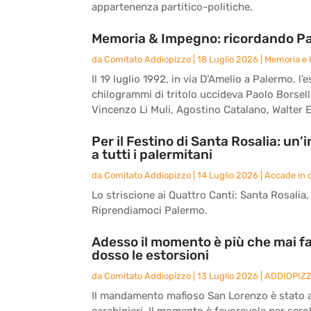
appartenenza partitico-politiche.
Memoria & Impegno: ricordando Paol
da
Comitato Addiopizzo
|
18 Luglio 2026
|
Memoria e
Il 19 luglio 1992, in via D’Amelio a Palermo,
chilogrammi di tritolo uccideva Paolo Borsell
Vincenzo Li Muli, Agostino Catalano, Walter E
Per il Festino di Santa Rosalia: un
a tutti i palermitani
da
Comitato Addiopizzo
|
14 Luglio 2026
|
Accade in c
Lo striscione ai Quattro Canti: Santa Rosalia, l
Riprendiamoci Palermo.
Adesso il momento è più che mai fa
dosso le estorsioni
da
Comitato Addiopizzo
|
13 Luglio 2026
|
ADDIOPIZ
Il mandamento mafioso San Lorenzo è stato an
carabinieri. Il momento è favorevole per scrol