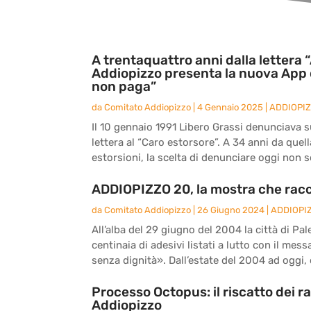
A trentaquattro anni dalla lettera “
Addiopizzo presenta la nuova App 
non paga”
da
Comitato Addiopizzo
|
4 Gennaio 2025
|
ADDIOPI
Il 10 gennaio 1991 Libero Grassi denunciava sul
lettera al “Caro estorsore”. A 34 anni da quel
estorsioni, la scelta di denunciare oggi non s
ADDIOPIZZO 20, la mostra che racc
da
Comitato Addiopizzo
|
26 Giugno 2024
|
ADDIOPI
All’alba del 29 giugno del 2004 la città di Pal
centinaia di adesivi listati a lutto con il me
senza dignità». Dall’estate del 2004 ad oggi, d
Processo Octopus: il riscatto dei r
Addiopizzo