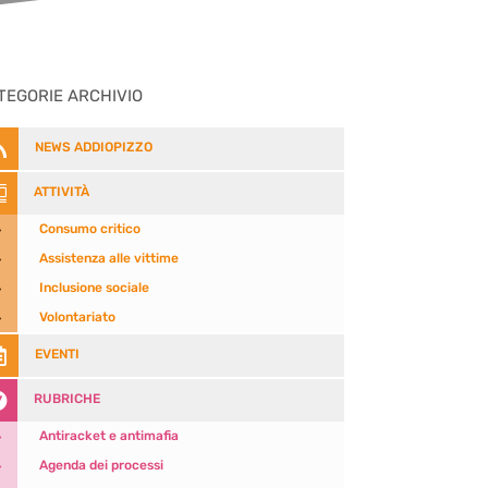
TEGORIE ARCHIVIO

NEWS ADDIOPIZZO

ATTIVITÀ
5
Consumo critico
5
Assistenza alle vittime
5
Inclusione sociale
5
Volontariato

EVENTI

RUBRICHE
5
Antiracket e antimafia
5
Agenda dei processi