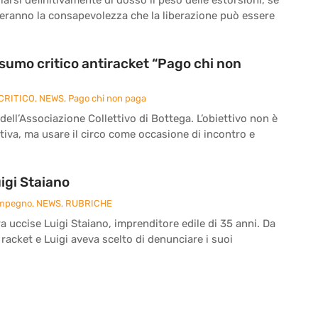
reranno la consapevolezza che la liberazione può essere
onsumo critico antiracket “Pago chi non
CRITICO
,
NEWS
,
Pago chi non paga
 dell’Associazione Collettivo di Bottega. L’obiettivo non è
iva, ma usare il circo come occasione di incontro e
igi Staiano
Impegno
,
NEWS
,
RUBRICHE
ra uccise Luigi Staiano, imprenditore edile di 35 anni. Da
 racket e Luigi aveva scelto di denunciare i suoi