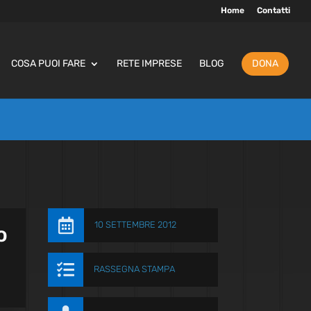
Home
Contatti
COSA PUOI FARE
RETE IMPRESE
BLOG
DONA

10 SETTEMBRE 2012
o

RASSEGNA STAMPA