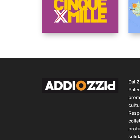
Dal 
Paler
prom
cultu
Respo
colle
prot
solid