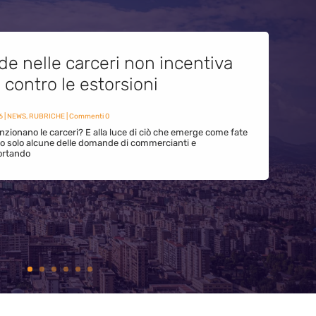
de nelle carceri non incentiva
i contro le estorsioni
6
|
NEWS
,
RUBRICHE
| Commenti 0
zionano le carceri? E alla luce di ciò che emerge come fate
ono solo alcune delle domande di commercianti e
ortando