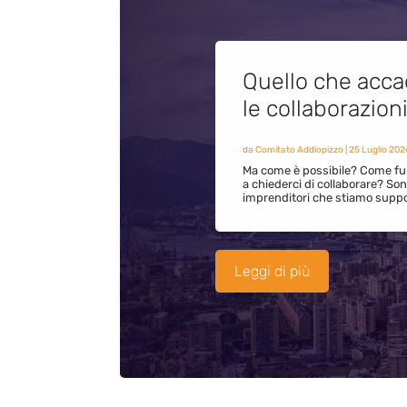
Quello che acca
le collaborazion
da
Comitato Addiopizzo
|
25 Luglio 202
Ma come è possibile? Come fun
a chiederci di collaborare? S
imprenditori che stiamo supp
Leggi di più