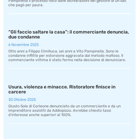
Pampinella il processo nato dalle dichiarazioni del gestore di un bar,
che pagò per paura.
“Gli faccio saltare la casa”: il commerciante denuncia,
due condanne
6 Novembre 2025
Otto anni a Filippo Cimilluca, sei anni a Vito Pampinella. Sono le
condanne inflitte per estorsione aggravata dal metodo mafioso. Il
commerciante vittima è stato fermo nella decisione di denunciare.
Usura, violenza e minacce. Ristoratore finisce in
carcere
30 Ottobre 2025
Giusto Sole di Corleone denunciato da un commerciante e da un
imprenditore assistiti da Addiopizzo. Avrebbe chiesto tassi
d’interesse anche superiori al 100%.