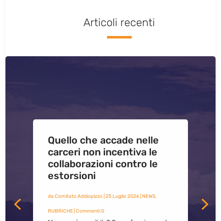
Articoli recenti
Quello che accade nelle
carceri non incentiva le
collaborazioni contro le
estorsioni
da
Comitato Addiopizzo
|
25 Luglio 2026
|
NEWS
,
RUBRICHE
| Commenti 0