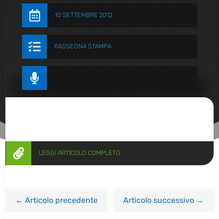

10 SETTEMBRE 2012

RASSEGNA STAMPA


LEGGI ARTICOLO COMPLETO
←
Articolo precedente
Articolo successivo
→