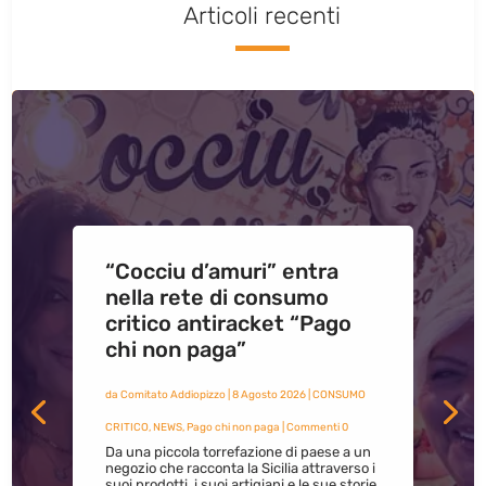
Articoli recenti
“Cocciu d’amuri” entra
nella rete di consumo
critico antiracket “Pago
chi non paga”
da
Comitato Addiopizzo
|
8 Agosto 2026
|
CONSUMO
CRITICO
,
NEWS
,
Pago chi non paga
| Commenti 0
Da una piccola torrefazione di paese a un
negozio che racconta la Sicilia attraverso i
suoi prodotti, i suoi artigiani e le sue storie.