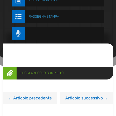


RASSEGNA STAMPA


LEGGI ARTICOLO COMPLETO
←
Articolo precedente
Articolo successivo
→