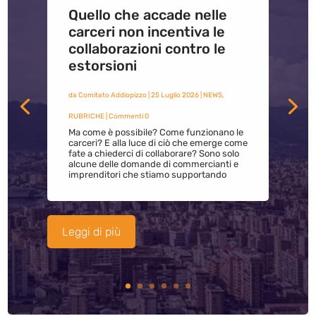
Quello che accade nelle
carceri non incentiva le
collaborazioni contro le
estorsioni
da
Comitato Addiopizzo
|
25 Luglio 2026
|
NEWS
,
RUBRICHE
| Commenti 0
Ma come è possibile? Come funzionano le
carceri? E alla luce di ciò che emerge come
fate a chiederci di collaborare? Sono solo
alcune delle domande di commercianti e
imprenditori che stiamo supportando
Leggi di più