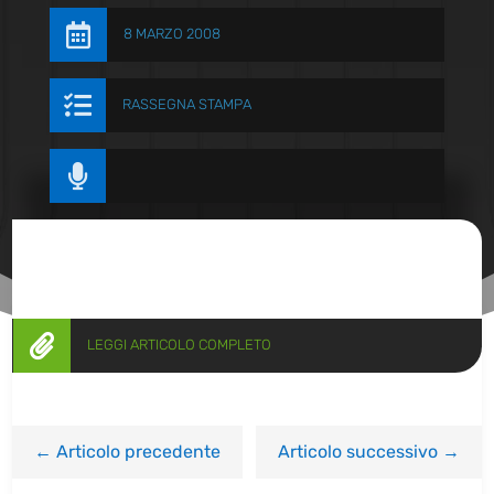

8 MARZO 2008

RASSEGNA STAMPA


LEGGI ARTICOLO COMPLETO
←
Articolo precedente
Articolo successivo
→