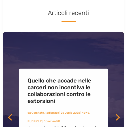
Articoli recenti
Quello che accade nelle
carceri non incentiva le
collaborazioni contro le
estorsioni
da
Comitato Addiopizzo
|
25 Luglio 2026
|
NEWS
,
RUBRICHE
| Commenti 0