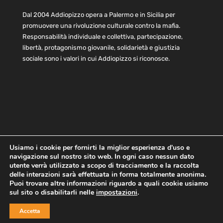
Dal 2004 Addiopizzo opera a Palermo e in Sicilia per
promuovere una rivoluzione culturale contro la mafia.
Responsabilità individuale e collettiva, partecipazione,
libertà, protagonismo giovanile, solidarietà e giustizia
sociale sono i valori in cui Addiopizzo si riconosce.
Usiamo i cookie per fornirti la miglior esperienza d'uso e
navigazione sul nostro sito web. In ogni caso nessun dato
Home
Statuto e bilancio
Contatti
utente verrà utilizzato a scopo di tracciamento e la raccolta
Privacy
Cookie
Child Protection Policy
delle interazioni sarà effettuata in forma totalmente anonima.
Puoi trovare altre informazioni riguardo a quali cookie usiamo
sul sito o disabilitarli nelle
impostazioni
.
Copyright © 2021 AddioPizzo | Tutti i diritti riservati | Sede
Accetta
Centrale: via Lincoln 131, 90133 Palermo