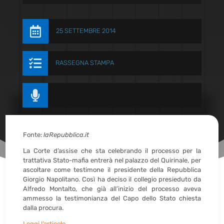

25 SETTEMBRE 2014

RASSEGNA STAMPA

Fonte:
laRepubblica.it
La Corte d’assise che sta celebrando il processo per la
trattativa Stato-mafia entrerà nel palazzo del Quirinale, per
ascoltare come testimone il presidente della Repubblica
Giorgio Napolitano. Così ha deciso il collegio presieduto da
Alfredo Montalto, che già all’inizio del processo aveva
ammesso la testimonianza del Capo dello Stato chiesta
dalla procura.
Leggi l’articolo