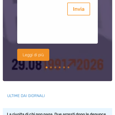
Invia
Leggi di più
ULTIME DAI GIORNALI
La rivolta di chi non paga. Due arresti dopo le denunce