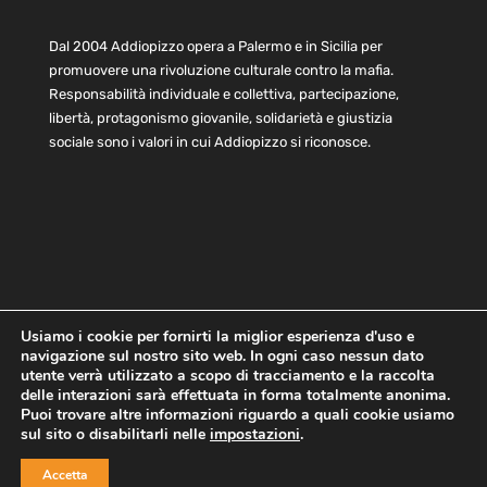
Dal 2004 Addiopizzo opera a Palermo e in Sicilia per
promuovere una rivoluzione culturale contro la mafia.
Responsabilità individuale e collettiva, partecipazione,
libertà, protagonismo giovanile, solidarietà e giustizia
sociale sono i valori in cui Addiopizzo si riconosce.
Usiamo i cookie per fornirti la miglior esperienza d'uso e
navigazione sul nostro sito web. In ogni caso nessun dato
Home
Statuto e bilancio
Contatti
utente verrà utilizzato a scopo di tracciamento e la raccolta
Privacy
Cookie
Child Protection Policy
delle interazioni sarà effettuata in forma totalmente anonima.
Puoi trovare altre informazioni riguardo a quali cookie usiamo
sul sito o disabilitarli nelle
impostazioni
.
Copyright © 2021 AddioPizzo | Tutti i diritti riservati | Sede
Accetta
Centrale: via Lincoln 131, 90133 Palermo