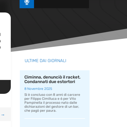

l
a
a
ULTIME DAI GIORNALI
Ciminna, denunciò il racket.
Condannati due estortori
8 Novembre 2025
Si è concluso con 8 anni di carcere
per Filippo Cimilluca e 6 per Vito
Pampinella il processo nato dalle
dichiarazioni del gestore di un bar,
che pagò per paura.
→