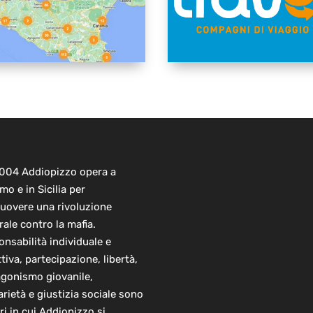
2004 Addiopizzo opera a
mo e in Sicilia per
uovere una rivoluzione
rale contro la mafia.
nsabilità individuale e
ttiva, partecipazione, libertà,
agonismo giovanile,
arietà e giustizia sociale sono
ori in cui Addiopizzo si