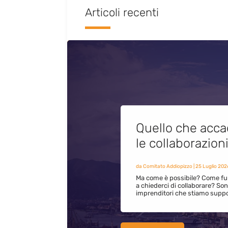
Articoli recenti
Quello che acca
le collaborazion
da
Comitato Addiopizzo
|
25 Luglio 202
Ma come è possibile? Come fun
a chiederci di collaborare? S
imprenditori che stiamo supp