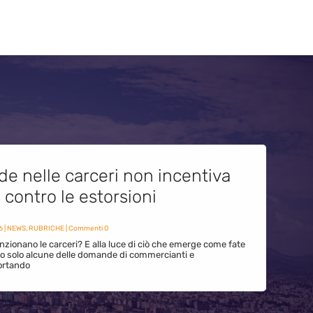
de nelle carceri non incentiva
i contro le estorsioni
6
|
NEWS
,
RUBRICHE
| Commenti 0
zionano le carceri? E alla luce di ciò che emerge come fate
ono solo alcune delle domande di commercianti e
ortando