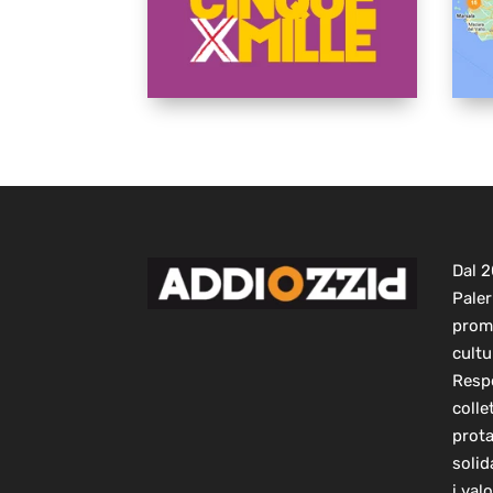
Dal 
Paler
prom
cultu
Respo
colle
prot
solid
i val