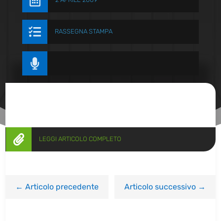


RASSEGNA STAMPA


LEGGI ARTICOLO COMPLETO
←
Articolo precedente
Articolo successivo
→