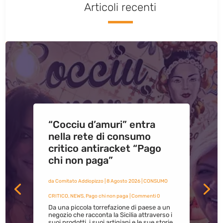
Articoli recenti
“Cocciu d’amuri” entra
nella rete di consumo
critico antiracket “Pago
chi non paga”
da
Comitato Addiopizzo
|
8 Agosto 2026
|
CONSUMO
CRITICO
,
NEWS
,
Pago chi non paga
| Commenti 0
Da una piccola torrefazione di paese a un
negozio che racconta la Sicilia attraverso i
suoi prodotti, i suoi artigiani e le sue storie.