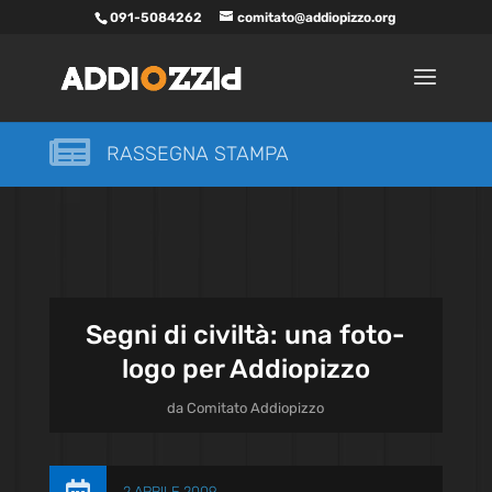
091-5084262
comitato@addiopizzo.org

RASSEGNA STAMPA
Segni di civiltà: una foto-
logo per Addiopizzo
da
Comitato Addiopizzo
2 APRILE 2009