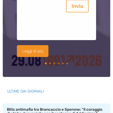
Invia
Leggi di più
ULTIME DAI GIORNALI
Blitz antimafia tra Brancaccio e Sperone: “Il coraggio