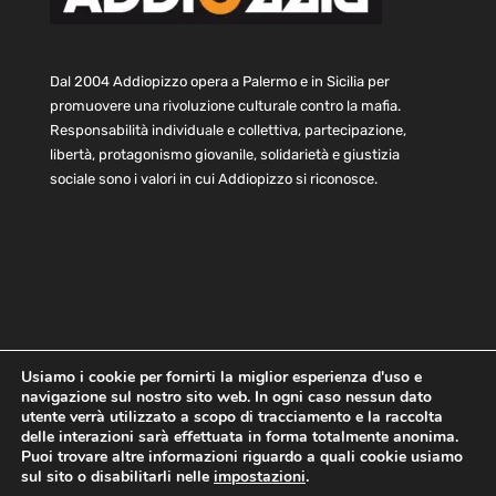
Dal 2004 Addiopizzo opera a Palermo e in Sicilia per
promuovere una rivoluzione culturale contro la mafia.
Responsabilità individuale e collettiva, partecipazione,
libertà, protagonismo giovanile, solidarietà e giustizia
sociale sono i valori in cui Addiopizzo si riconosce.
Usiamo i cookie per fornirti la miglior esperienza d'uso e
navigazione sul nostro sito web. In ogni caso nessun dato
Home
Statuto e bilancio
Contatti
utente verrà utilizzato a scopo di tracciamento e la raccolta
Privacy
Cookie
Child Protection Policy
delle interazioni sarà effettuata in forma totalmente anonima.
Puoi trovare altre informazioni riguardo a quali cookie usiamo
sul sito o disabilitarli nelle
impostazioni
.