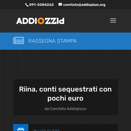
091-5084262
comitato@addiopizzo.org

RASSEGNA STAMPA
Riina, conti sequestrati con
pochi euro
da
Comitato Addiopizzo
25 LUGLIO 2017