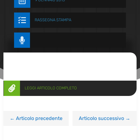


RASSEGNA STAMPA


LEGGI ARTICOLO COMPLETO
←
Articolo precedente
Articolo successivo
→