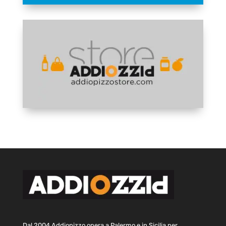
Dal 2004 Addiopizzo opera a Palermo e in Sicilia per