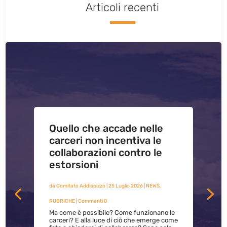
Articoli recenti
Quello che accade nelle
carceri non incentiva le
collaborazioni contro le
estorsioni
da
Comitato Addiopizzo
|
25 Luglio 2026
|
NEWS
,
RUBRICHE
| Commenti 0
Ma come è possibile? Come funzionano le
carceri? E alla luce di ciò che emerge come