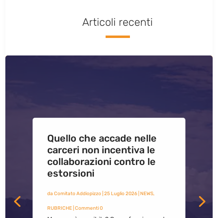
Articoli recenti
Quello che accade nelle
carceri non incentiva le
collaborazioni contro le
estorsioni
da
Comitato Addiopizzo
|
25 Luglio 2026
|
NEWS
,
RUBRICHE
| Commenti 0