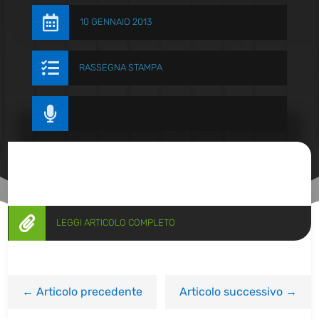

10 GENNAIO 2013

RASSEGNA STAMPA


LEGGI ARTICOLO COMPLETO
←
Articolo precedente
Articolo successivo
→