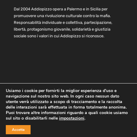
Dal 2004 Addiopizzo opera a Palermo e in Sicilia per
promuovere una rivoluzione culturale contro la mafia.
Responsabilità individuale e collettiva, partecipazione,
libertà, protagonismo giovanile, solidarietà e giustizia
sociale sono i valori in cui Addiopizzo si riconosce.
Usiamo i cookie per fornirti la miglior esperienza d'uso e
navigazione sul nostro sito web. In ogni caso nessun dato
Home
Statuto e bilancio
Contatti
utente verrà utilizzato a scopo di tracciamento e la raccolta
Privacy
Cookie
Child Protection Policy
delle interazioni sarà effettuata in forma totalmente anonima.
Puoi trovare altre informazioni riguardo a quali cookie usiamo
sul sito o disabilitarli nelle
impostazioni
.
Copyright © 2021 AddioPizzo | Tutti i diritti riservati | Sede
Accetta
Centrale: via Lincoln 131, 90133 Palermo