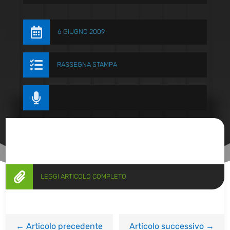

6 GIUGNO 2009

RASSEGNA STAMPA


LEGGI ARTICOLO COMPLETO
←
Articolo precedente
Articolo successivo
→