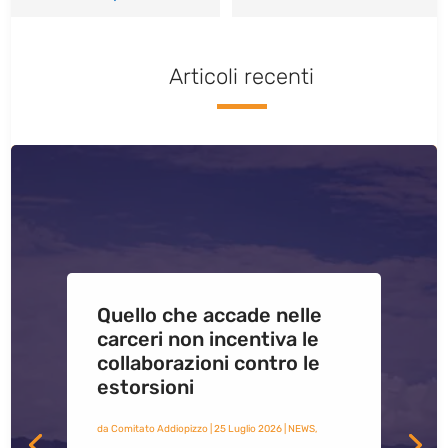
Articoli recenti
Quello che accade nelle
carceri non incentiva le
collaborazioni contro le
estorsioni
da
Comitato Addiopizzo
|
25 Luglio 2026
|
NEWS
,