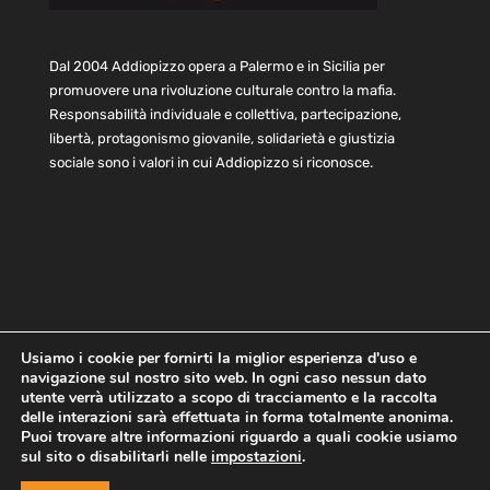
Dal 2004 Addiopizzo opera a Palermo e in Sicilia per
promuovere una rivoluzione culturale contro la mafia.
Responsabilità individuale e collettiva, partecipazione,
libertà, protagonismo giovanile, solidarietà e giustizia
sociale sono i valori in cui Addiopizzo si riconosce.
Usiamo i cookie per fornirti la miglior esperienza d'uso e
navigazione sul nostro sito web. In ogni caso nessun dato
Home
Statuto e bilancio
Contatti
utente verrà utilizzato a scopo di tracciamento e la raccolta
Privacy
Cookie
Child Protection Policy
delle interazioni sarà effettuata in forma totalmente anonima.
Puoi trovare altre informazioni riguardo a quali cookie usiamo
sul sito o disabilitarli nelle
impostazioni
.
Copyright © 2021 AddioPizzo | Tutti i diritti riservati | Sede