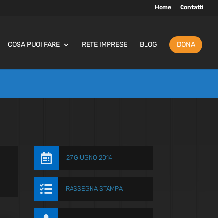
Home
Contatti
COSA PUOI FARE
RETE IMPRESE
BLOG
DONA

27 GIUGNO 2014

RASSEGNA STAMPA