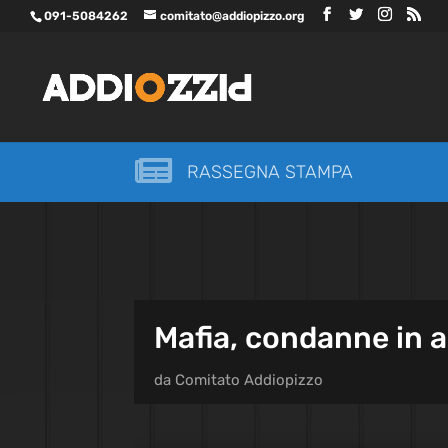
091-5084262
comitato@addiopizzo.org

RASSEGNA STAMPA
Mafia, condanne in a
da
Comitato Addiopizzo