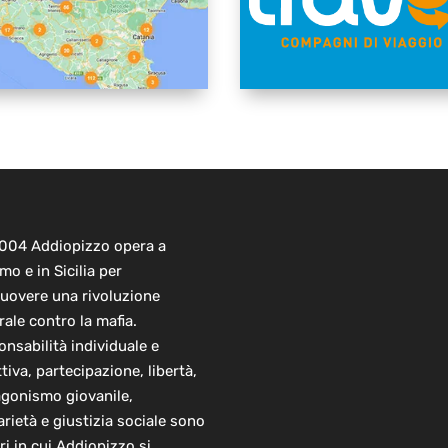
2004 Addiopizzo opera a
mo e in Sicilia per
uovere una rivoluzione
rale contro la mafia.
nsabilità individuale e
ttiva, partecipazione, libertà,
agonismo giovanile,
arietà e giustizia sociale sono
ori in cui Addiopizzo si