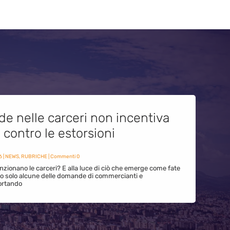
de nelle carceri non incentiva
i contro le estorsioni
6
|
NEWS
,
RUBRICHE
| Commenti 0
zionano le carceri? E alla luce di ciò che emerge come fate
ono solo alcune delle domande di commercianti e
ortando