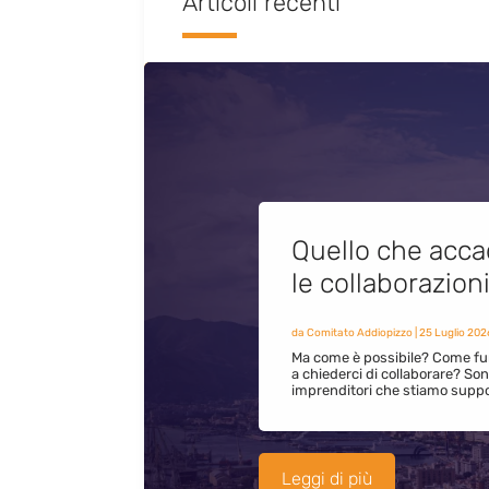
Articoli recenti
Quello che acca
le collaborazion
da
Comitato Addiopizzo
|
25 Luglio 202
Ma come è possibile? Come fun
a chiederci di collaborare? S
imprenditori che stiamo supp
Leggi di più