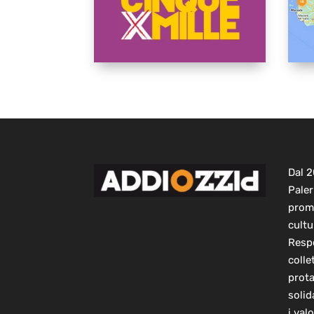
Dal 
Paler
prom
cultu
Respo
colle
prot
solid
i val