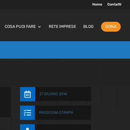
Home
Contatti
COSA PUOI FARE
RETE IMPRESE
BLOG
DONA

27 GIUGNO 2014

RASSEGNA STAMPA