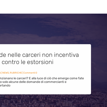
de nelle carceri non incentiva
i contro le estorsioni
6
|
NEWS
,
RUBRICHE
| Commenti 0
zionano le carceri? E alla luce di ciò che emerge come fate
ono solo alcune delle domande di commercianti e
ortando