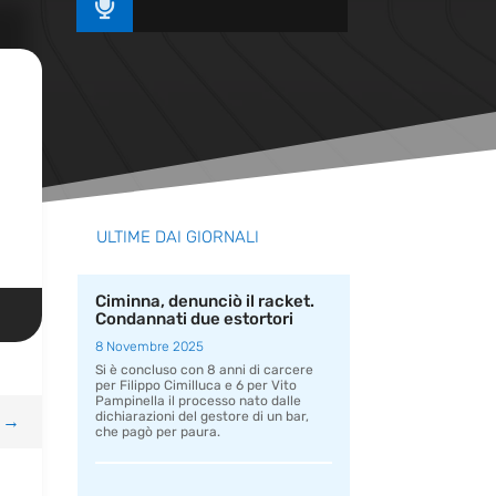

ULTIME DAI GIORNALI
Ciminna, denunciò il racket.
Condannati due estortori
8 Novembre 2025
Si è concluso con 8 anni di carcere
per Filippo Cimilluca e 6 per Vito
Pampinella il processo nato dalle
dichiarazioni del gestore di un bar,
→
che pagò per paura.