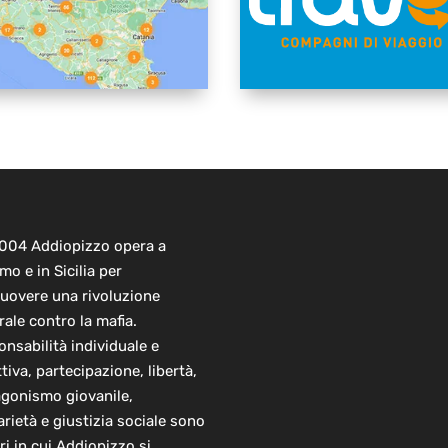
2004 Addiopizzo opera a
mo e in Sicilia per
uovere una rivoluzione
rale contro la mafia.
nsabilità individuale e
ttiva, partecipazione, libertà,
agonismo giovanile,
arietà e giustizia sociale sono
ori in cui Addiopizzo si