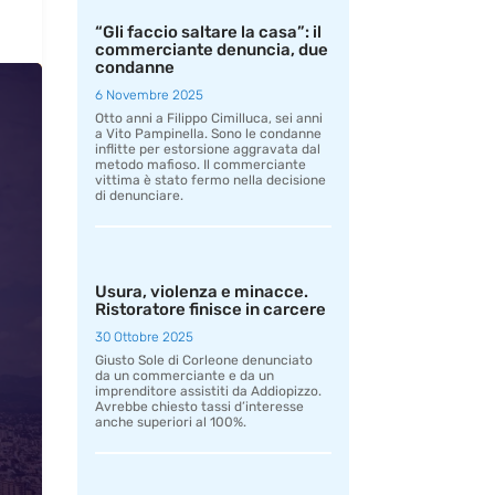
“Gli faccio saltare la casa”: il
commerciante denuncia, due
condanne
6 Novembre 2025
Otto anni a Filippo Cimilluca, sei anni
a Vito Pampinella. Sono le condanne
inflitte per estorsione aggravata dal
metodo mafioso. Il commerciante
vittima è stato fermo nella decisione
di denunciare.
Usura, violenza e minacce.
Ristoratore finisce in carcere
30 Ottobre 2025
Giusto Sole di Corleone denunciato
da un commerciante e da un
imprenditore assistiti da Addiopizzo.
Avrebbe chiesto tassi d’interesse
anche superiori al 100%.