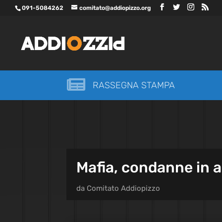
091-5084262
comitato@addiopizzo.org

RASSEGNA STAMPA
Mafia, condanne in a
da
Comitato Addiopizzo