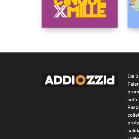
Dal 
Paler
prom
cultu
Respo
colle
prot
solid
i val