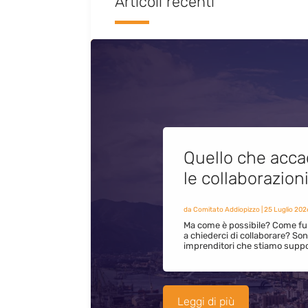
Articoli recenti
Quello che acca
le collaborazion
da
Comitato Addiopizzo
|
25 Luglio 202
Ma come è possibile? Come fun
a chiederci di collaborare? S
imprenditori che stiamo supp
Leggi di più