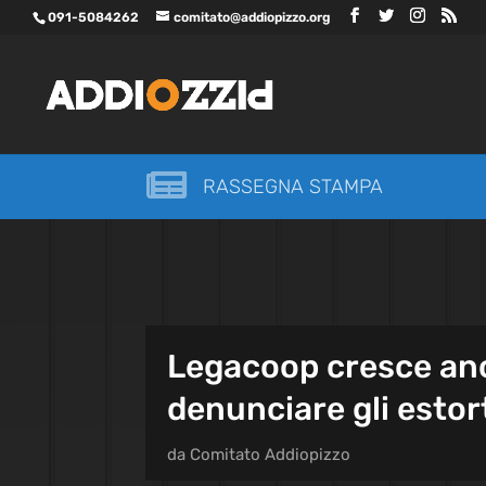
091-5084262
comitato@addiopizzo.org

RASSEGNA STAMPA
Legacoop cresce ancor
denunciare gli estor
da
Comitato Addiopizzo