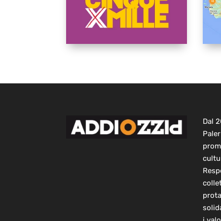
Dal 
Paler
prom
cultu
Respo
colle
prot
solid
i val