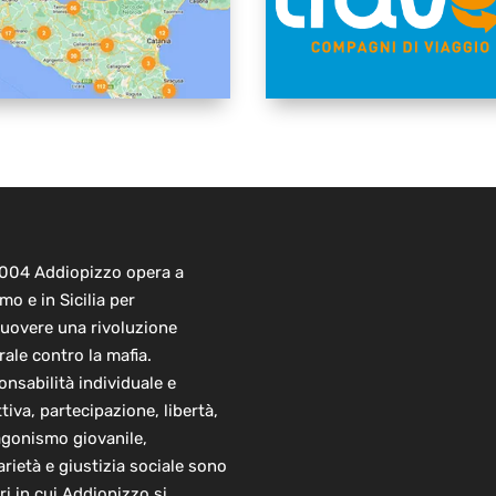
2004 Addiopizzo opera a
mo e in Sicilia per
uovere una rivoluzione
rale contro la mafia.
nsabilità individuale e
ttiva, partecipazione, libertà,
agonismo giovanile,
arietà e giustizia sociale sono
ori in cui Addiopizzo si