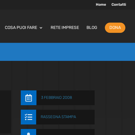
Home
Contatti
COSA PUOI FARE
RETE IMPRESE
BLOG
DONA

3 FEBBRAIO 2008

RASSEGNA STAMPA