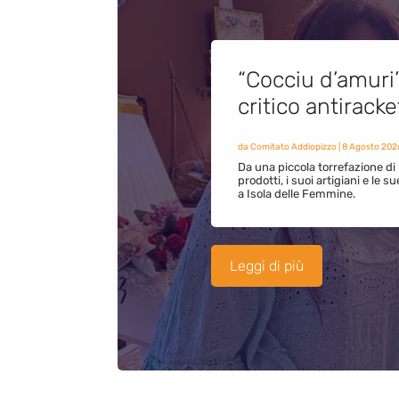
“Cocciu d’amuri
critico antirack
da
Comitato Addiopizzo
|
8 Agosto 202
Da una piccola torrefazione di 
prodotti, i suoi artigiani e le s
a Isola delle Femmine.
Leggi di più