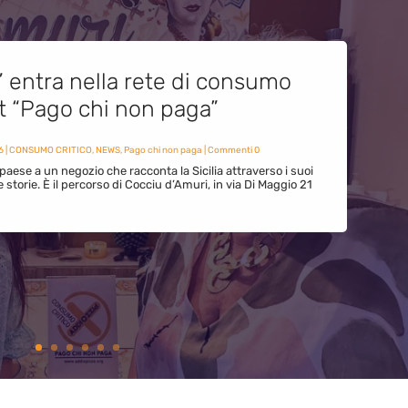
” entra nella rete di consumo
et “Pago chi non paga”
6
|
CONSUMO CRITICO
,
NEWS
,
Pago chi non paga
| Commenti 0
paese a un negozio che racconta la Sicilia attraverso i suoi
ue storie. È il percorso di Cocciu d’Amuri, in via Di Maggio 21